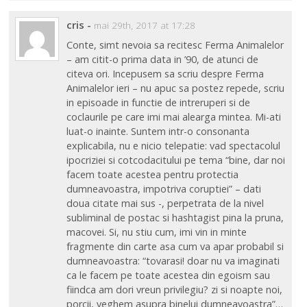
cris
-
mai 29th, 2017 at 17:28
Conte, simt nevoia sa recitesc Ferma Animalelor
– am citit-o prima data in ’90, de atunci de
citeva ori. Incepusem sa scriu despre Ferma
Animalelor ieri – nu apuc sa postez repede, scriu
in episoade in functie de intreruperi si de
coclaurile pe care imi mai alearga mintea. Mi-ati
luat-o inainte. Suntem intr-o consonanta
explicabila, nu e nicio telepatie: vad spectacolul
ipocriziei si cotcodacitului pe tema “bine, dar noi
facem toate acestea pentru protectia
dumneavoastra, impotriva coruptiei” – dati
doua citate mai sus -, perpetrata de la nivel
subliminal de postac si hashtagist pina la pruna,
macovei. Si, nu stiu cum, imi vin in minte
fragmente din carte asa cum va apar probabil si
dumneavoastra: “tovarasi! doar nu va imaginati
ca le facem pe toate acestea din egoism sau
fiindca am dori vreun privilegiu? zi si noapte noi,
porcii, veghem asupra binelui dumneavoastra”…