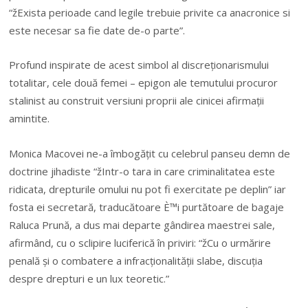
“žExista perioade cand legile trebuie privite ca anacronice si
este necesar sa fie date de-o parte”.
Profund inspirate de acest simbol al discreționarismului
totalitar, cele două femei – epigon ale temutului procuror
stalinist au construit versiuni proprii ale cinicei afirmații
amintite.
Monica Macovei ne-a îmbogățit cu celebrul panseu demn de
doctrine jihadiste “žIntr-o tara in care criminalitatea este
ridicata, drepturile omului nu pot fi exercitate pe deplin” iar
fosta ei secretară, traducătoare È™i purtătoare de bagaje
Raluca Prună, a dus mai departe gândirea maestrei sale,
afirmând, cu o sclipire luciferică în priviri: “žCu o urmărire
penală și o combatere a infracționalității slabe, discuția
despre drepturi e un lux teoretic.”