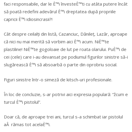
faci responsabile, dar le È™i învesteÈ™ti cu atâta putere încât
să poată redefini adevărul È™i dreptatea după propriile
capricii È™i idiosincrasii?!
Cât despre ceilalți din listă, Cazanciuc, Dănileț, Lazăr, aproape
că nici nu mai merită să vorbim aici È™i acum. NiÈ™te
plastiline! NiÈ™te gogoloaie de lut pe roata olarului. PuÈ™i de
cei (cele) care i-au devansat pe podiumul figurilor sinistre să-i
slugărească È™i să absoarbă o parte din oprobriu social.
Figuri sinistre într-o simeză de kitsch-uri profesionale.
În loc de concluzie, s-ar potrivi aici expresia populară: “žcum e
turcul È™i pistolul”.
Doar că, de aproape trei ani, turcul s-a schimbat iar pistolul
aÂ rămas tot acelaÈ™i.