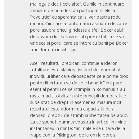
mai egale decit celelalte”. Gainile in continuare
jumulite de oua desi au participat si ele la
“revolutie” cu speranta ca isi vor pastra rodul
muncii. Ciinii aceia fantomatici asmutiti de catre
porci asupra oricui gindeste altfel. Boxer calul
de povara dus la taiere sub pretextul ca se va
vindeca si porcii care se intorc cu banii pe Boxer
transformati in whisky.
Acel “rezultatul predicarii continue a ideilor
totalitare este slabirea instinctului normal al
individului liber care deosebeste ce e primejdios
pentru libertatea sa de ce e benefic” imi pare
esential pentru ce se intimpla in Romania: s-au
rastalmacit totalitar niste principii democratice
si de stat de drept in asemenea masura incit
rezultatul este adormirea capacitatii de a
deosebi dreptul de strimb si libertatea de abuz.
La ce spuneti dumneavoastra in articol imi vine
instantaneu in minte: “animalele se uitara de la
Napoleon la Pilkington, de la om la porc si