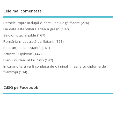
Cele mai comentate
Primele impresii după o destul de lungă tăcere
(276)
De data asta Mihai Gâdea a greşit!
(187)
Sincronicitati si pilde
(167)
România masacrată de flotanţi
(163)
Pe scurt, de la distanță
(161)
Activistul Djokovic
(147)
Planul nuclear al lui Putin
(142)
In curand tara va fi condusa de criminali in serie cu diplome de
filantropi
(134)
CdSG pe Facebook