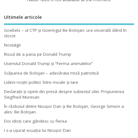
Ultimele articole
Goebels – ul CTP şi Goeringul Ilie Bolojan: ura viscerală dând în
clocot
Nostalgii
Riscul de a paria pe Donald Trump
Useristul Donald Trump şi “Ferma animalelor”
Scăparea de Bolojan – adevărata miză patriotică
Liderii noştri politici: între moale şi tare
Declaraţii şi opinii din presă despre subiectul zilei. Propunerea
Siegfried Muresan
În războiul dintre Nicuşor Dan şi Ilie Bolojan, George Simion a
ales: Ilie Bolojan.
Doi idioţi care gândesc cu fierea
I s-a uşurat ecuaţia lui Nicuşor Dan