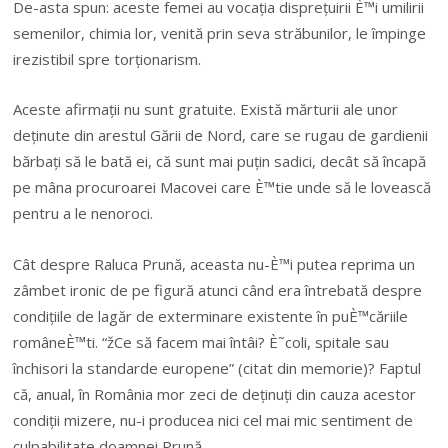
De-asta spun: aceste femei au vocația disprețuirii È™i umilirii
semenilor, chimia lor, venită prin seva străbunilor, le împinge
irezistibil spre torționarism.
Aceste afirmații nu sunt gratuite. Există mărturii ale unor
deținute din arestul Gării de Nord, care se rugau de gardienii
bărbați să le bată ei, că sunt mai puțin sadici, decât să încapă
pe mâna procuroarei Macovei care È™tie unde să le lovească
pentru a le nenoroci.
Cât despre Raluca Prună, aceasta nu-È™i putea reprima un
zâmbet ironic de pe figură atunci când era întrebată despre
condițiile de lagăr de exterminare existente în puÈ™căriile
româneÈ™ti. “žCe să facem mai întâi? È˜coli, spitale sau
închisori la standarde europene” (citat din memorie)? Faptul
că, anual, în România mor zeci de deținuți din cauza acestor
condiții mizere, nu-i producea nici cel mai mic sentiment de
culpabilitate doamnei Prună.