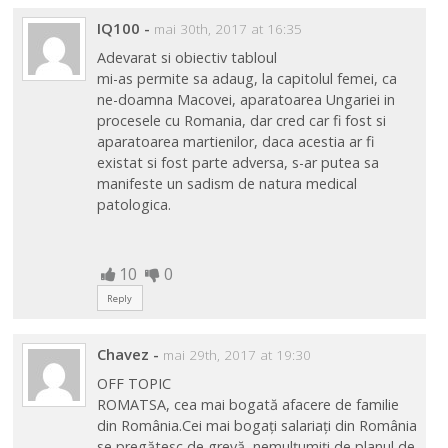
IQ100
-
mai 30th, 2017 at 16:35
Adevarat si obiectiv tabloul
mi-as permite sa adaug, la capitolul femei, ca
ne-doamna Macovei, aparatoarea Ungariei in
procesele cu Romania, dar cred car fi fost si
aparatoarea martienilor, daca acestia ar fi
existat si fost parte adversa, s-ar putea sa
manifeste un sadism de natura medical
patologica.
10
0
Reply
Chavez
-
mai 29th, 2017 at 19:30
OFF TOPIC
ROMATSA, cea mai bogată afacere de familie
din România.Cei mai bogați salariați din România
se pregătesc de grevă, nemulțumiți de planul de