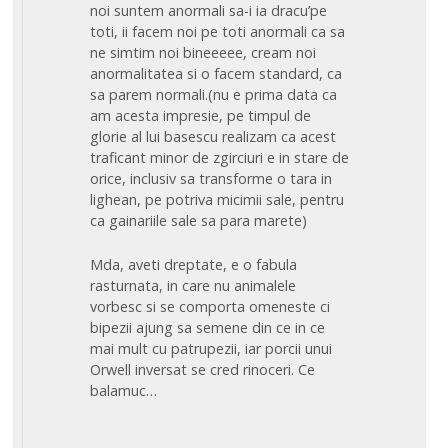
noi suntem anormali sa-i ia dracu’pe
toti, ii facem noi pe toti anormali ca sa
ne simtim noi bineeeee, cream noi
anormalitatea si o facem standard, ca
sa parem normali.(nu e prima data ca
am acesta impresie, pe timpul de
glorie al lui basescu realizam ca acest
traficant minor de zgirciuri e in stare de
orice, inclusiv sa transforme o tara in
lighean, pe potriva micimii sale, pentru
ca gainariile sale sa para marete)
Mda, aveti dreptate, e o fabula
rasturnata, in care nu animalele
vorbesc si se comporta omeneste ci
bipezii ajung sa semene din ce in ce
mai mult cu patrupezii, iar porcii unui
Orwell inversat se cred rinoceri. Ce
balamuc…