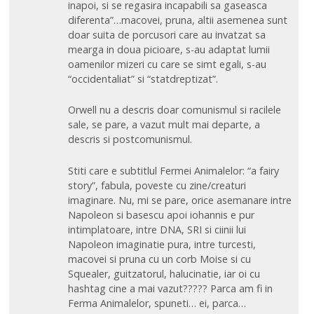
inapoi, si se regasira incapabili sa gaseasca
diferenta”…macovei, pruna, altii asemenea sunt
doar suita de porcusori care au invatzat sa
mearga in doua picioare, s-au adaptat lumii
oamenilor mizeri cu care se simt egali, s-au
“occidentaliat” si “statdreptizat”.
Orwell nu a descris doar comunismul si racilele
sale, se pare, a vazut mult mai departe, a
descris si postcomunismul.
Stiti care e subtitlul Fermei Animalelor: “a fairy
story”, fabula, poveste cu zine/creaturi
imaginare. Nu, mi se pare, orice asemanare intre
Napoleon si basescu apoi iohannis e pur
intimplatoare, intre DNA, SRI si ciinii lui
Napoleon imaginatie pura, intre turcesti,
macovei si pruna cu un corb Moise si cu
Squealer, guitzatorul, halucinatie, iar oi cu
hashtag cine a mai vazut????? Parca am fi in
Ferma Animalelor, spuneti… ei, parca…