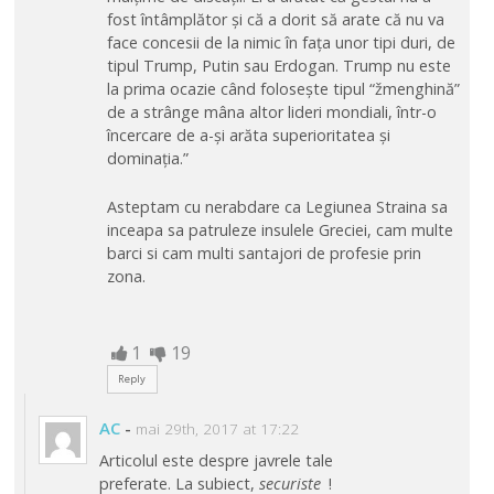
fost întâmplător și că a dorit să arate că nu va
face concesii de la nimic în fața unor tipi duri, de
tipul Trump, Putin sau Erdogan. Trump nu este
la prima ocazie când folosește tipul “žmenghină”
de a strânge mâna altor lideri mondiali, într-o
încercare de a-și arăta superioritatea și
dominația.”
Asteptam cu nerabdare ca Legiunea Straina sa
inceapa sa patruleze insulele Greciei, cam multe
barci si cam multi santajori de profesie prin
zona.
1
19
Reply
AC
-
mai 29th, 2017 at 17:22
Articolul este despre javrele tale
preferate. La subiect,
securiste
!