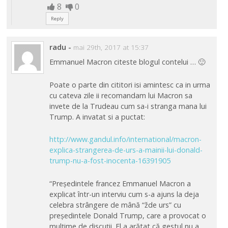
8
0
Reply
radu
-
mai 29th, 2017 at 15:37
Emmanuel Macron citeste blogul contelui … 🙂
Poate o parte din cititori isi amintesc ca in urma
cu cateva zile ii recomandam lui Macron sa
invete de la Trudeau cum sa-i stranga mana lui
Trump. A invatat si a puctat:
http://www.gandul.info/international/macron-
explica-strangerea-de-urs-a-mainii-lui-donald-
trump-nu-a-fost-inocenta-16391905
“Președintele francez Emmanuel Macron a
explicat într-un interviu cum s-a ajuns la deja
celebra strângere de mână “žde urs” cu
președintele Donald Trump, care a provocat o
mulțime de discuții. El a arătat că gestul nu a