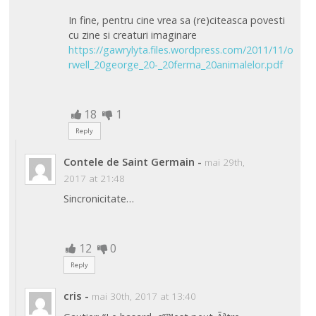
In fine, pentru cine vrea sa (re)citeasca povesti
cu zine si creaturi imaginare
https://gawrylyta.files.wordpress.com/2011/11/o
rwell_20george_20-_20ferma_20animalelor.pdf
18
1
Reply
Contele de Saint Germain
-
mai 29th,
2017 at 21:48
Sincronicitate…
12
0
Reply
cris
-
mai 30th, 2017 at 13:40