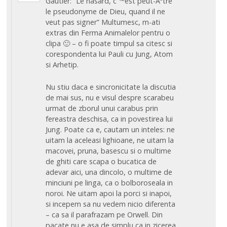
Gautier: “Le hasard, c”™est peut-Ãªtre
le pseudonyme de Dieu, quand il ne
veut pas signer” Multumesc, m-ati
extras din Ferma Animalelor pentru o
clipa 🙂 – o fi poate timpul sa citesc si
corespondenta lui Pauli cu Jung, Atom
si Arhetip.
Nu stiu daca e sincronicitate la discutia
de mai sus, nu e visul despre scarabeu
urmat de zborul unui carabus prin
fereastra deschisa, ca in povestirea lui
Jung. Poate ca e, cautam un inteles: ne
uitam la aceleasi lighioane, ne uitam la
macovei, pruna, basescu si o multime
de ghiti care scapa o bucatica de
adevar aici, una dincolo, o multime de
minciuni pe linga, ca o bolboroseala in
noroi. Ne uitam apoi la porci si inapoi,
si incepem sa nu vedem nicio diferenta
– ca sa il parafrazam pe Orwell. Din
pacate nu e asa de simplu ca in zicerea