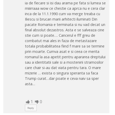
ia de fiecare si isi dau arama pe fata si lumea se
miiirraaa wow ce chestie ca aprca nu e cera clar
inca de la 11.1.1990 cum va merge treaba cu
Iliescu si brucan marii arhitecti iluminati Din
pacate Romania e terminata si nu vad decat un
final absolut dezastros. Asta e se salveaza cine
stie cum si poate…. Cancerul e fff greu de
combatut mai ales in faza de metastazare
totala probabilitatea fiind f mare sa se termine
prin moarte. Cumva asat e si ceea ce merita
romanul la asa apetit pentru apararea dreptului
sau a identitatii sale si a mostenirii stramosilor
care chair si-au dat viata pentru tara. O mare
mizerie … exista o singura speranta sa faca
Trump curat…dar poate e ceva naiv sa sper
asta…
1
0
Reply