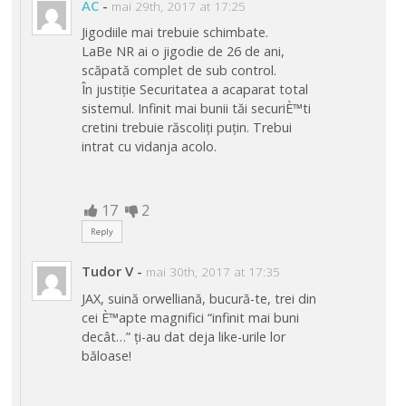
AC
-
mai 29th, 2017 at 17:25
Jigodiile mai trebuie schimbate.
LaBe NR ai o jigodie de 26 de ani,
scăpată complet de sub control.
În justiție Securitatea a acaparat total
sistemul. Infinit mai bunii tăi securiÈ™ti
cretini trebuie răscoliți puțin. Trebui
intrat cu vidanja acolo.
17
2
Reply
Tudor V
-
mai 30th, 2017 at 17:35
JAX, suină orwelliană, bucură-te, trei din
cei È™apte magnifici “infinit mai buni
decât…” ți-au dat deja like-urile lor
băloase!