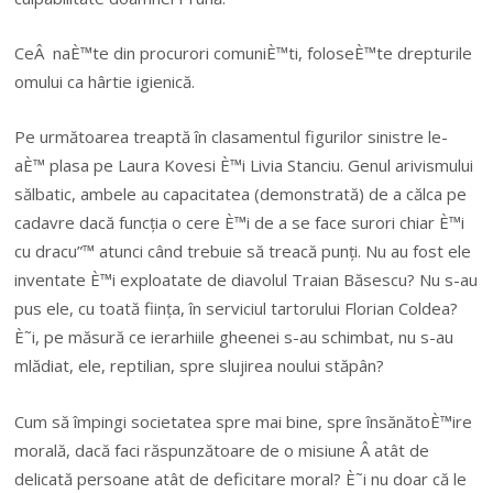
CeÂ naÈ™te din procurori comuniÈ™ti, foloseÈ™te drepturile
omului ca hârtie igienică.
Pe următoarea treaptă în clasamentul figurilor sinistre le-
aÈ™ plasa pe Laura Kovesi È™i Livia Stanciu. Genul arivismului
sălbatic, ambele au capacitatea (demonstrată) de a călca pe
cadavre dacă funcția o cere È™i de a se face surori chiar È™i
cu dracu”™ atunci când trebuie să treacă punți. Nu au fost ele
inventate È™i exploatate de diavolul Traian Băsescu? Nu s-au
pus ele, cu toată ființa, în serviciul tartorului Florian Coldea?
È˜i, pe măsură ce ierarhiile gheenei s-au schimbat, nu s-au
mlădiat, ele, reptilian, spre slujirea noului stăpân?
Cum să împingi societatea spre mai bine, spre însănătoÈ™ire
morală, dacă faci răspunzătoare de o misiune Â atât de
delicată persoane atât de deficitare moral? È˜i nu doar că le