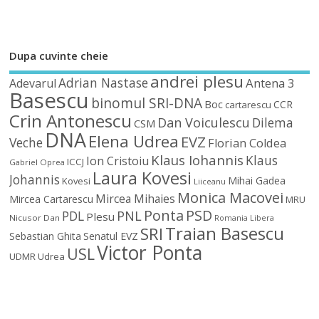
Dupa cuvinte cheie
andrei plesu
Adrian Nastase
Antena 3
Adevarul
Basescu
binomul SRI-DNA
Boc
CCR
cartarescu
Crin Antonescu
Dan Voiculescu
Dilema
CSM
DNA
Elena Udrea
EVZ
Veche
Florian Coldea
Klaus Iohannis
Klaus
Ion Cristoiu
ICCJ
Gabriel Oprea
Laura Kovesi
Johannis
Mihai Gadea
Kovesi
Liiceanu
Monica Macovei
Mircea Mihaies
Mircea Cartarescu
MRU
Ponta
PSD
PDL
PNL
Plesu
Nicusor Dan
Romania Libera
Traian Basescu
SRI
Sebastian Ghita
Senatul EVZ
Victor Ponta
USL
UDMR
Udrea