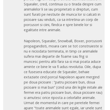
Squealer, cred, continua cu o tirada despre cum
animalelor li se iau proprietati si drepturi, cum
sunt furati pe nestiute de munca lor si calcati in
picioare sau vinduti, ca sa intretina un corp de
porcusori si ciini, fiindca e spre binele lor si
egalitate intre animale.
Napoleon, Squealer, Snowball, Boxer, porcusorii
propagandisti, moara care se tot construieste si
nu e niciodata terminata, in timp ce animalele
sufera mai departe de foame sau frig si
muncesc pentru altii fara sa-si mai poata aduce
aminte ce bine le va fi adus revolutia. Oile, dupa
ce fusesera educate de Squealer, behaie
extaziate cind porcul Napoleon apare mergind
pe doua picioare : “patru picioare bun, doua
picioare si mai bun” (cind una din legile initale ale
fermei era patru picioare bun, doua picioare rau)
si amutesc orice riposta a celorlalte animale.
Urmat de momentul in care pe peretele fermei
apare “toate animalele sunt egale, iar unele sunt