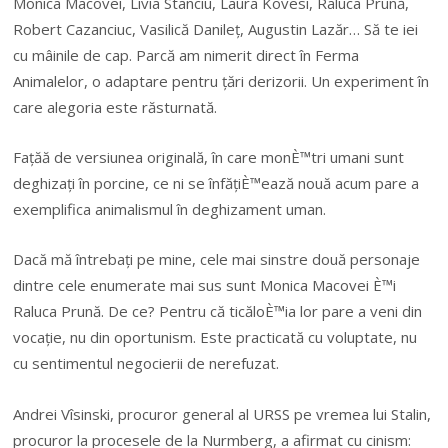
Monica Macovei, Livia Stanciu, Laura Kovesi, Raluca Prună,
Robert Cazanciuc, Vasilică Danileț, Augustin Lazăr… Să te iei
cu mâinile de cap. Parcă am nimerit direct în Ferma
Animalelor, o adaptare pentru țări derizorii. Un experiment în
care alegoria este răsturnată.
Fațăă de versiunea originală, în care monÈ™tri umani sunt
deghizați în porcine, ce ni se înfățiÈ™ează nouă acum pare a
exemplifica animalismul în deghizament uman.
Dacă mă întrebați pe mine, cele mai sinstre două personaje
dintre cele enumerate mai sus sunt Monica Macovei È™i
Raluca Prună. De ce? Pentru că ticăloÈ™ia lor pare a veni din
vocație, nu din oportunism. Este practicată cu voluptate, nu
cu sentimentul negocierii de nerefuzat.
Andrei Vîsinski, procuror general al URSS pe vremea lui Stalin,
procuror la procesele de la Nurmberg, a afirmat cu cinism: