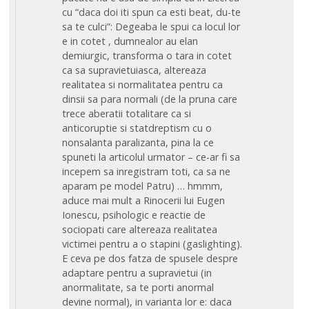
cu “daca doi iti spun ca esti beat, du-te
sa te culci”: Degeaba le spui ca locul lor
e in cotet , dumnealor au elan
demiurgic, transforma o tara in cotet
ca sa supravietuiasca, altereaza
realitatea si normalitatea pentru ca
dinsii sa para normali (de la pruna care
trece aberatii totalitare ca si
anticoruptie si statdreptism cu o
nonsalanta paralizanta, pina la ce
spuneti la articolul urmator – ce-ar fi sa
incepem sa inregistram toti, ca sa ne
aparam pe model Patru) … hmmm,
aduce mai mult a Rinocerii lui Eugen
Ionescu, psihologic e reactie de
sociopati care altereaza realitatea
victimei pentru a o stapini (gaslighting).
E ceva pe dos fatza de spusele despre
adaptare pentru a supravietui (in
anormalitate, sa te porti anormal
devine normal), in varianta lor e: daca