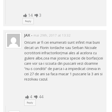
14
3
Reply
JAX
-
mai 29th, 2017 at 13:32
Oricum ar fi cei enumerati sunt infinit mai buni
decat un Florin Iordache sau Serban Nicoale
ocrotitorii infractorilor(mai ales al acelora cu
gulere albe,cea mai josnica specie de borfas)cei
care vor sa-i scoata din puscarii vezi doamne
“nu-s conditii” de parca i-a impiedicat cineva in
cei 27 de ani sa faca macar 1 puscarie la 3 ani si
rezolvau cazul.
4
44
Reply