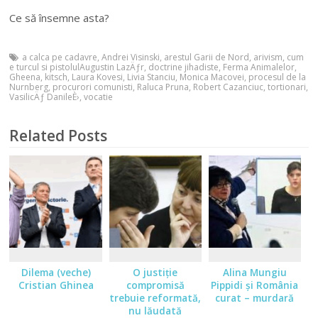
Ce să însemne asta?
a calca pe cadavre
,
Andrei Visinski
,
arestul Garii de Nord
,
arivism
,
cum
e turcul si pistolulAugustin LazÄƒr
,
doctrine jihadiste
,
Ferma Animalelor
,
Gheena
,
kitsch
,
Laura Kovesi
,
Livia Stanciu
,
Monica Macovei
,
procesul de la
Nurnberg
,
procurori comunisti
,
Raluca Pruna
,
Robert Cazanciuc
,
tortionari
,
VasilicÄƒ DanileÈ›
,
vocatie
Related Posts
Dilema (veche)
O justiţie
Alina Mungiu
Cristian Ghinea
compromisă
Pippidi şi România
trebuie reformată,
curat – murdară
nu lăudată