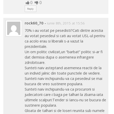
0
0
Reply
rock60_70
-
iunie 8th, 2015 at 15:56
70% i-au votat pe pesedisti?Cati dintre acestia
au votat pesedeul si cati au votat USL-ul pentru
ca acolo erau si liberalii s-a vazut la
prezidentiale.
Un om politic civilizat,un “barbat” politic si-ar fi
dat demisia dupa o asemenea infrangere
zdrobitoare.
Sunteti naiv asteptand asemenea reactii de la
un individ jalnic din toate punctele de vedere.
Sunteti naiv inchipuindu-va ca pesedeul se mai
bucura de vreo sustinere populara.
Sunteti naiv inchipuindu-va ca procurorii si
judecatorii care-i baga pe talhari la zbarna-iata
ultimele scalpuri:Tender si Iancu-nu se bucura de
sustinere populara.
Gloata de talhari si de loseri reunita sub numele