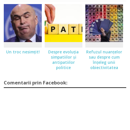
Un troc nesimţit!
Despre evoluţia
Refuzul nuanţelor
simpatiilor şi
sau despre cum
antipatiilor
înţeleg unii
politice
obiectivitatea
Comentarii prin Facebook: