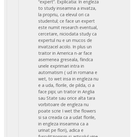
“expert”. Explicatia: In engleza
to study inseamna a invatza,
la propriu, ca elevul ori ca
studentul; ce face un expert
este numit research eventual,
cercetare, niciodata study ca
expertul nu e un mucos de
invatzacel acolo. In plus un
traitor in America n-ar face
asemenea greseala, fiindca
unele exprimari intra in
automatism ( ud in romana e
wet, to wet insa in engleza nu
e a uda, florile, de pilda, ci a
face pipi; un traitor in Anglia
sau State sau orice alta tara
vorbitoare de engleza nu
poate scrie I wet the flowers
si sa creada ca a udat florile,
in engleza inseamna ca a
urinat pe flori), adica e
furculitzionism si articolul vine