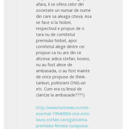
afara, li se ofera celor din
societate un numar de nume
din care sa aleaga citeva. Asa
se face si la Nobel,
respectivul e propus de o
tara nu de comitetul
premiului Nobel, apoi
comitetul alege dintre cei
propusi ca nu are din ce
altceva: adica stefan, kovesi,
nu au fost alese de
ambasada, ci au fost inainte
de orice propuse de think-
tankuri, politicieni ONG-uri
etc. Cum era cu linsul de
clantze la ambasade????)
http://www.hotnews.ro/stiri-
esential-19940004-cine-este-
laura-stefan-castigatoarea-
premiului-femeia-curajoasa-