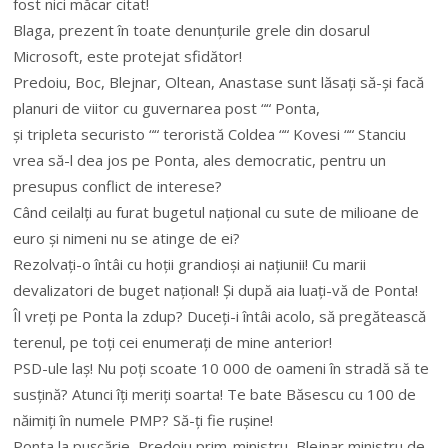
fost nici măcar citat!
Blaga, prezent în toate denunțurile grele din dosarul
Microsoft, este protejat sfidător!
Predoiu, Boc, Blejnar, Oltean, Anastase sunt lăsați să-și facă
planuri de viitor cu guvernarea post ““ Ponta,
și tripleta securisto ““ teroristă Coldea ““ Kovesi ““ Stanciu
vrea să-l dea jos pe Ponta, ales democratic, pentru un
presupus conflict de interese?
Când ceilalți au furat bugetul național cu sute de milioane de
euro și nimeni nu se atinge de ei?
Rezolvați-o întâi cu hoții grandioși ai națiunii! Cu marii
devalizatori de buget național! Și după aia luați-vă de Ponta!
Îl vreți pe Ponta la zdup? Duceți-i întâi acolo, să pregătească
terenul, pe toți cei enumerați de mine anterior!
PSD-ule laș! Nu poți scoate 10 000 de oameni în stradă să te
susțină? Atunci îți meriți soarta! Te bate Băsescu cu 100 de
năimiți în numele PMP? Să-ți fie rușine!
Ponta la pușcărie, Predoiu prim-ministru, Blejnar ministru de