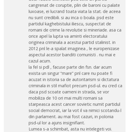
cangrenat de coruptie, plin de baroni cu palate
luxoase, ei lucrand toata viata la stat. de aceea
nu sunt credibili. si au inca o boala. psd este
partidul kaghebistului iliescu, suspectat de
romani de crime la revolutie si mineriade. asa ca
orice apel la lupta va aminti electoratului
originea criminala a acestui partid stalinist. in
2012 pnl le-a spalat imaginea , le europenizase
aspectul acestor banditi comunisti . nu mai e
cazul acum.
la fel si pdl , facuse parte din fsn. dar acum
exista un singur “mare” pnl care nu poate fi
acuzat in istoria sa de autoritarism si dictatura
criminala in stil mafiot precum psd-ul. eu cred ca
daca psd scoate oameni in strada, se vor
mobiliza de 10 ori mai multi romani sa
starpeasca acest cancer sovietic numit partidul
social democrat, iar la vot il va nimici scotandu-l
din parlament. au mai fost cazuri, in polonia
psd-ul lor a ajuns insignifiant.
Lumea s-a schimbat, asta nu intelegeti voi.