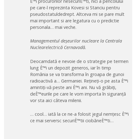
È™i procurorilor nesecuriÈ™ti, nici a pericolului
pe care-l reprezinta Kovesi si Stanciu pentru
pseudostatuldedrept. Altceva mi se pare mult
mai important si are legatura cu o predictie
personala… mai veche.
Managementul deșeurilor nucleare la Centrala
Nuclearelectrică Cernavodă.
Deocamdată e nevoie de o strategie pe termen
lung È™i un depozit generos, iar în timp
România se va transforma în groapa de gunoi
radioactivă a… Germaniei. Rețineți-o pe asta È™i
amintiți-vă peste ani È™i ani. Nu vă grăbiți,
deÈ™eurile pe care le vom importa în siguranță
vor sta aici câteva milenii.
… cool… iată la ce ne-a folosit jegul nemțesc È™i
ce mai serversc securiÈ™tii ciobăneÈ™ti…