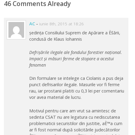
46 Comments Already
AC
-
iunie 8th, 2015 at 18:26
ședința Consiliului Suprem de Apărare a Èšării,
condusă de Klaus Iohannis
Defrișările ilegale ale fondului forestier național.
Impact și măsuri ferme de stopare a acestui
fenomen
Din formulare se intelege ca Ciolanis a pus deja
punct defrisarilor ilegale. Masurile vor fi ferme
rau, iar prostanii platiti cu 0,3 lei per comentariu
vor avea material de lucru.
Motivul pentru care am vrut sa amintesc de
sedinta CSAT nu are legatura cu nediscutarea
problematicii securistilor din justitie, aÈ™a cum
ar fi fost normal după solicitările judecătorilor