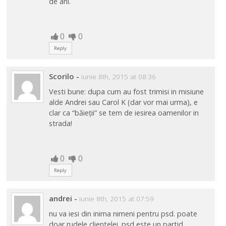
de ani.
0
0
Reply
Scorilo
-
iunie 8th, 2015 at 08:36
Vesti bune: dupa cum au fost trimisi in misiune
alde Andrei sau Carol K (dar vor mai urma), e
clar ca “băieții” se tem de iesirea oamenilor in
strada!
0
0
Reply
andrei
-
iunie 8th, 2015 at 07:59
nu va iesi din inima nimeni pentru psd. poate
doar rudele clientelei. psd este un partid