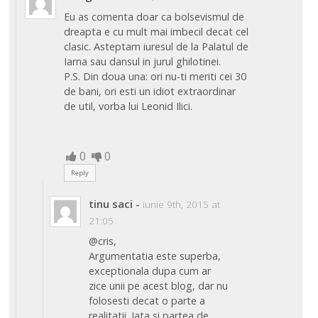
Eu as comenta doar ca bolsevismul de
dreapta e cu mult mai imbecil decat cel
clasic. Asteptam iuresul de la Palatul de
Iarna sau dansul in jurul ghilotinei.
P.S. Din doua una: ori nu-ti meriti cei 30
de bani, ori esti un idiot extraordinar
de util, vorba lui Leonid Ilici.
0
0
Reply
tinu saci
-
iunie 9th, 2015 at
21:05
@cris,
Argumentatia este superba,
exceptionala dupa cum ar
zice unii pe acest blog, dar nu
folosesti decat o parte a
realitatii. Iata si partea de