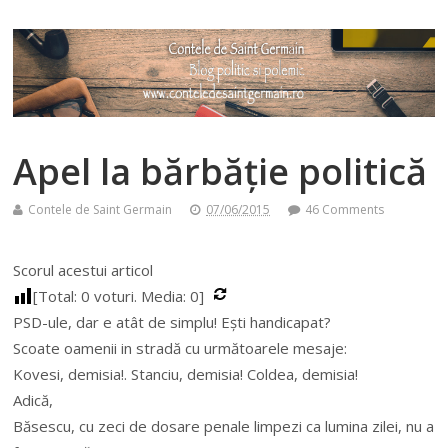
Apel la bărbăție politică
Contele de Saint Germain
07/06/2015
46 Comments
Scorul acestui articol
[Total:
0
voturi. Media:
0
]
PSD-ule, dar e atât de simplu! Ești handicapat?
Scoate oamenii in stradă cu următoarele mesaje:
Kovesi, demisia!. Stanciu, demisia! Coldea, demisia!
Adică,
Băsescu, cu zeci de dosare penale limpezi ca lumina zilei, nu a