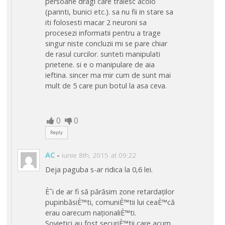
persoane dragi care traiesc acolo
(parinti, bunici etc.). sa nu fii in stare sa
iti folosesti macar 2 neuroni sa
procesezi informatii pentru a trage
singur niste concluzii mi se pare chiar
de rasul curcilor. sunteti manipulati
prietene. si e o manipulare de aia
ieftina. sincer ma mir cum de sunt mai
mult de 5 care pun botul la asa ceva.
0
0
Reply
AC
-
iunie 8th, 2015 at 09:22
Deja paguba s-ar ridica la 0,6 lei.
È˜i de ar fi să părăsim zone retardaților
pupinbăsiÈ™ti, comuniÈ™tii lui ceaÈ™că
erau oarecum naționaliÈ™ti.
Sovietici au fost securiÈ™tii care acum