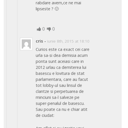
rabdare avem,ce ne mai
lipseste ? 🙂
0
0
cris
-
iunie 8th, 2015 at 18:10
Curios este ca exact cei care
urla sa-si dea demisia acum
ponta sunt aceiasi care in
2012 urlau ca demiterea lui
basescu e lovitura de stat
parlamentara, care au facut
tot lobby-ul sau linsul de
clantze si perpetuarea de
minciuni sa-l salveze pe
super-penalul de basescu.
Sau poate ca nu e chiar atit
de ciudat: