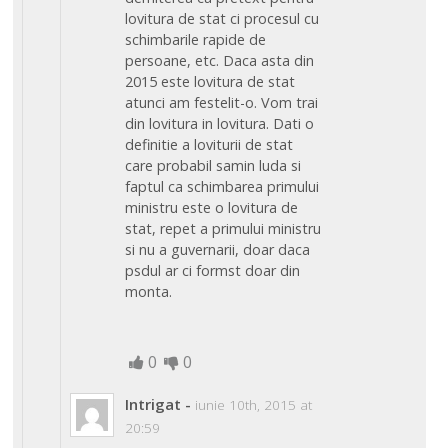
lovitura de stat ci procesul cu
schimbarile rapide de
persoane, etc. Daca asta din
2015 este lovitura de stat
atunci am festelit-o. Vom trai
din lovitura in lovitura. Dati o
definitie a loviturii de stat
care probabil samin luda si
faptul ca schimbarea primului
ministru este o lovitura de
stat, repet a primului ministru
si nu a guvernarii, doar daca
psdul ar ci formst doar din
monta.
0
0
Intrigat
-
iunie 10th, 2015 at
20:59