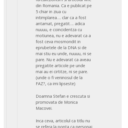
din Romania. Ca e publicat pe
5 chiar in ziua cu
intimplarea…. clar ca a fost
antamat, pregatit…. adica
nuuuu, e coincidentza cu
motiunea, nu e adevarat ca a
fost ceva mosmondit in
eprubetele de la DNA si de
mai stiu eu unde, nuuuu, ni se
pare. Nu e adevarat ca aveau
pregatite articole pe unde
mai au ei cirtitze, ni se pare.
(unde o fi veninosul de la
FAZ?, ca imi lipseste)
Doamna Stefan e crescuta si
promovata de Monica
Macovei.
Inca ceva, articolul ca titlu nu
se refera la ponta ca personaj