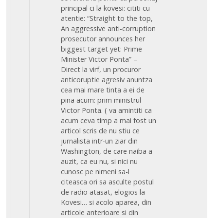
principal ci la kovesi: cititi cu
atentie: “Straight to the top,
An aggressive anti-corruption
prosecutor announces her
biggest target yet: Prime
Minister Victor Ponta” –
Direct la virf, un procuror
anticoruptie agresiv anuntza
cea mai mare tinta a ei de
pina acum: prim ministrul
Victor Ponta. ( va amintiti ca
acum ceva timp a mai fost un
articol scris de nu stiu ce
jurnalista intr-un ziar din
Washington, de care naiba a
auzit, ca eu nu, si nici nu
cunosc pe nimeni sa-l
citeasca ori sa asculte postul
de radio atasat, elogios la
Kovesi… si acolo aparea, din
articole anterioare si din