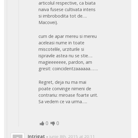
articolul respective, ca biata
naiva fusese cultivata intens
si imbrobodita tot de….
Macovei).
cum de apar mereu si mereu
aceleasi nume in toate
miscotelile, urziturile si
ispravile astea nu se stie….
magieeeeeee, pardon, am
gresit: coincidentzaaaaaa…….
Regret, deja nu ma mai
poate convinge nimeni de
contrariu: miroase foarte urit.
Sa vedem ce va urma…..
0
0
Intrigat
-
iunie 8th, 2015 at 20:11