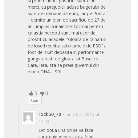
si proeminentii gastii lui sunt bine
merci, cu prejudicii aduse bugetului de
sute de milioane de euro, iar pe Ponta
il demite un pion de sacrificiu de 27 de
ani, impins la inaintare tocmai pentru
ca astia necopti sunt mai usor de
prostit cu acadele. “Gloata de talhari si
de loseri reunita sub numele de PSD” a
fost de mult depasita in performante
gangsteresti de gloata lui Basescu.
Care, iata, sta sa preia guvernul din
mana DNA – SRI.
0
0
Reply
rock60_70
-
iunie 8th, 2015 at
17:03
Din doua una:ori se va face
curatenie generalizata (sau