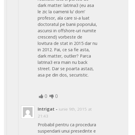
dark matter: latrina3 (eu asa
le zic la oamenii lu’ dom’
profesor, ala care si-a luat
doctoratul pe banii poporului,
ascunsi in offshore-uri numite
crescend) vorbeste de
lovitura de stat in 2015 dar nu
in 2012. Pai, ce sa fie asta,
dark matter, outlier? Parca
latrina3 era main nu back
street. Dar se poarta astazi,
asa pe din dos, securistic.
0
0
Intrigat
-
iunie 9th, 2015 at
21:43
Probabil pentru ca procedura
suspendarii unui presedinte e