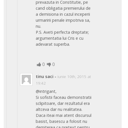
prevazuta in Constitutie, pe
cand obligatia premierului de
a demisiona in cazul inceperii
urmaririi penale impotriva sa,
nu.
P.S. Aveti perfecta dreptate;
argumentatia lui Cris e cu
adevarat superba.
0
0
tinu saci
-
iunie 10th, 2015 at
19:42
@intrigant,
Si sofistii faceau demonstratii
sclipitoare, dar rezultatul era
altceva dar nu realitatea.
Daca iteai mai atent discursul
basist, basescu a folosit nu
demiterea ca pretext pentru