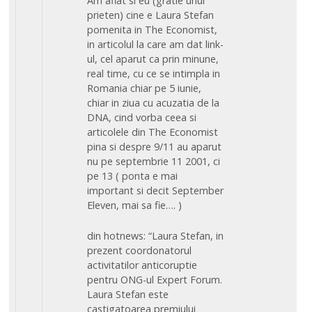
Am aflat si eu (gratie unui
prieten) cine e Laura Stefan
pomenita in The Economist,
in articolul la care am dat link-
ul, cel aparut ca prin minune,
real time, cu ce se intimpla in
Romania chiar pe 5 iunie,
chiar in ziua cu acuzatia de la
DNA, cind vorba ceea si
articolele din The Economist
pina si despre 9/11 au aparut
nu pe septembrie 11 2001, ci
pe 13 ( ponta e mai
important si decit September
Eleven, mai sa fie…. )
din hotnews: “Laura Stefan, in
prezent coordonatorul
activitatilor anticoruptie
pentru ONG-ul Expert Forum.
Laura Stefan este
castigatoarea premiului