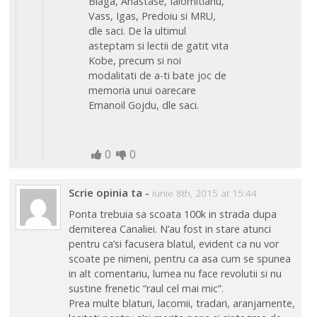
Blaga, Anastase, Ialomitianu,
Vass, Igas, Predoiu si MRU,
dle saci. De la ultimul
asteptam si lectii de gatit vita
Kobe, precum si noi
modalitati de a-ti bate joc de
memoria unui oarecare
Emanoil Gojdu, dle saci.
0
0
Scrie opinia ta
-
iunie 8th, 2015 at 15:44
Ponta trebuia sa scoata 100k in strada dupa
demiterea Canaliei. N’au fost in stare atunci
pentru ca’si facusera blatul, evident ca nu vor
scoate pe nimeni, pentru ca asa cum se spunea
in alt comentariu, lumea nu face revolutii si nu
sustine frenetic “raul cel mai mic”.
Prea multe blaturi, lacomii, tradari, aranjamente,