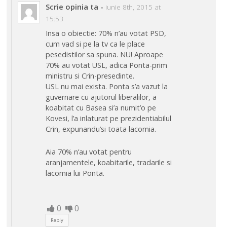
Scrie opinia ta
-
iunie 8th, 2015 at
15:53
Insa o obiectie: 70% n’au votat PSD,
cum vad si pe la tv ca le place
pesedistilor sa spuna. NU! Aproape
70% au votat USL, adica Ponta-prim
ministru si Crin-presedinte.
USL nu mai exista. Ponta s’a vazut la
guvernare cu ajutorul liberalilor, a
koabitat cu Basea si’a numit’o pe
Kovesi, l’a inlaturat pe prezidentiabilul
Crin, expunandu’si toata lacomia.
Aia 70% n’au votat pentru
aranjamentele, koabitarile, tradarile si
lacomia lui Ponta.
0
0
Reply