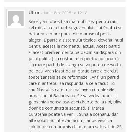
Ultor
-
iunie 8th, 2015 at 12:18
Sincer, am obosit sa ma mobilizez pentru raul
cel mic, ala din fruntea guvernului…Lui Ponta i se
datoreaza mare parte din marasmul post-
alegeri. E parte a sistemului ticalos, devenit inutil
pentru acesta la momentul actual. Acest partid
si acest premier merita pe deplin sa dispara din
jocul politic ( cu costuri mari pentru noi acum ).
Un mare partid de stanga se va putea dezvolta
pe locul viran lasat de un partid care a pierdut
toate sansele sa se reformeze….Ar fi uin partid
care n-ar trebui sa raspunda la ce a facut Ilici
sau Nastase, care n-ar mai avea complexele
urmasilor lui Barladeanu. Se va vedea atunci si
gaosenia imensa asa-zisei drepte de la noi, plina
doar de comunisti si securisti, si Marea
Curatenie poate va veni… Suna a scenariu, dar
alte solutii nu intrevad acum, iar de vesnica
solutie de compromis chiar m-am saturat de 25