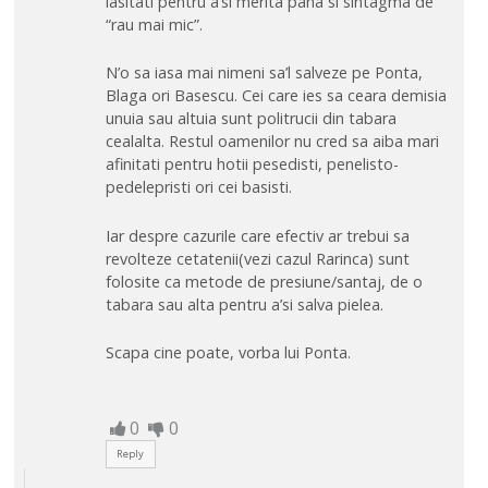
lasitati pentru a’si merita pana si sintagma de
“rau mai mic”.
N’o sa iasa mai nimeni sa’l salveze pe Ponta,
Blaga ori Basescu. Cei care ies sa ceara demisia
unuia sau altuia sunt politrucii din tabara
cealalta. Restul oamenilor nu cred sa aiba mari
afinitati pentru hotii pesedisti, penelisto-
pedelepristi ori cei basisti.
Iar despre cazurile care efectiv ar trebui sa
revolteze cetatenii(vezi cazul Rarinca) sunt
folosite ca metode de presiune/santaj, de o
tabara sau alta pentru a’si salva pielea.
Scapa cine poate, vorba lui Ponta.
0
0
Reply