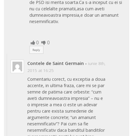
de PSD isi merita soarta.Ca s-a inceput cu ei si
nu cu celelalte pramatii,asa cum aveti
dumneavoastra impresia,e doar un amanunt
nesemnificativ.
0
0
Reply
Contele de Saint Germain
-
iunie 8th,
2015 at 16:25
Comentariu corect, cu exceptia a doua
accente, in ultima fraza, care mi se par
semne de patima care orbeste: “cum
aveti dumneavoastra impresia” – nu e
o impresie a mea ci este un adevar
pentru care exista sumedenie de
argumente concrete; “un amanunt
nesemnificativ”? Pai cum sa fie
nesemnificativ daca banditul banditilor