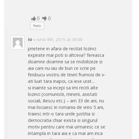
0
0
Reply
io
-
iunie 8th, 2015 at 08:48
prietene in afara de recitat lozinci
expirate mai poti si altceva? fereasca
doamne doamne sa se mobilizeze si
aia care nu iau de bun ce scrie pe
feisbucu vostru de tineri frumosi de v-
ati luat tara inapoi, ca iese urat…
si inainte sa incepi sa imi reciti alte
lozinci (comunistii, minerii, asistati
sociali, iliescu etc.) – am 33 de ani, nu
mai locuiesc in romania de vreo 5 ani,
traiesc intr-o tara unde justitia si
democratia chiar exista si singurul
motiv pentru care mai urmaresc ce se
intampla in tara aia e ca mai am inca