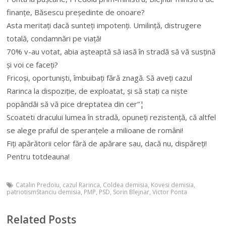
finanțe, Băsescu președinte de onoare?
Asta meritați dacă sunteți impotenți. Umilință, distrugere
totală, condamnări pe viață!
70% v-au votat, abia așteaptă să iasă în stradă să vă susțină
și voi ce faceți?
Fricoși, oportuniști, îmbuibați fără znagă. Să aveți cazul
Rarinca la dispoziție, de exploatat, și să stați ca niște
popândăi să vă pice dreptatea din cer”¦
Scoateti dracului lumea în stradă, opuneți rezistență, că altfel
se alege praful de speranțele a milioane de români!
Fiți apărătorii celor fără de apărare sau, dacă nu, dispăreți!
Pentru totdeauna!
Catalin Predoiu
,
cazul Rarinca
,
Coldea demisia
,
Kovesi demisia
,
patriotismStanciu demisia
,
PMP
,
PSD
,
Sorin Blejnar
,
Victor Ponta
Related Posts