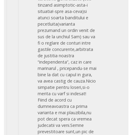
tinzand asimptotic-asta-i
situatia!-spre asa-ceva)si
atunci soarta banditului e
pecetluita(varianta
prezumand un ordin venit de
sus de la unchiul Sam) sau va
fi o reglare de conturi intre
gastile concurente,arbitrata
de justitia noastra
“independenta”, caz in care
marinarul , pricepandu-se mai
bine la dat cu capul in gura,
va avea castig de cauza.Nicio
simpatie pentru loseri,si-o
merita cu varf si indesat!
Fiind de acord cu
dumneavoastra ca prima
varianta e mai plauzibila,nu
pot decat spera ca vremea
judecatii va veni.Semne
prevestitoare sunt,un pic de