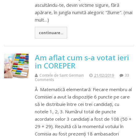
ascultându-te, devin victime sigure, fără
apărare, în jungla numită alegoric "žlume". (mai
mult…)
continuare...
Am aflat cum s-a votat ieri
in COREPER
Contele de Saint Germain
21/02/2019
33
Comments
Â Matematică elementară: Fiecare membru al
Comisiei a avut la dispoziție 6 puncte pe care
să le distribuie între cei trei candidați, cu
notele 1, 2, 3. Numărul total de puncte
acordate celor 3 candidați a fost de 108 (50 +
29 + 29). Rezultă că la momentul votului în
Comisia au fost prezenți 18 ambasadori