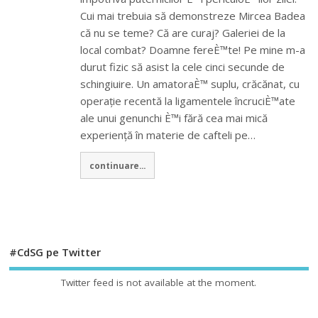
Cui mai trebuia să demonstreze Mircea Badea
că nu se teme? Că are curaj? Galeriei de la
local combat? Doamne fereÈ™te! Pe mine m-a
durut fizic să asist la cele cinci secunde de
schingiuire. Un amatoraÈ™ suplu, crăcănat, cu
operație recentă la ligamentele încruciÈ™ate
ale unui genunchi È™i fără cea mai mică
experiență în materie de cafteli pe…
continuare...
#CdSG pe Twitter
Twitter feed is not available at the moment.