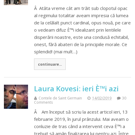
Â Atâta vreme cât am trăit sub clopotul opac
al regimului totalitar aveam impresia că lumea
de la celălalt punct cardinal, opus nouă, pe care
o vedeam difuz È™i idealizant prin lentilele
disperării noastre, este una condusă echitabil,
onest, fără abateri de la principiile morale. Ce
splendid! (mai mult…)
continuare...
Laura Kovesi: ieri È™i azi
Contele de Saint Germain
14/02/2019
30
Comments
Â Am început să scriu la acest articol ieri, 13
februarie 2019, în jurul prânzului. Mai aveam o
conluzie de tras când a intervenit ceva È™i a
trebuit să amân finalizarea lui pentru azi. Între