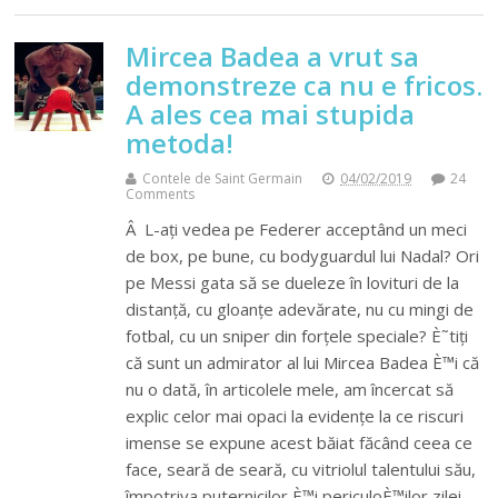
Mircea Badea a vrut sa
demonstreze ca nu e fricos.
A ales cea mai stupida
metoda!
Contele de Saint Germain
04/02/2019
24
Comments
Â L-ați vedea pe Federer acceptând un meci
de box, pe bune, cu bodyguardul lui Nadal? Ori
pe Messi gata să se dueleze în lovituri de la
distanță, cu gloanțe adevărate, nu cu mingi de
fotbal, cu un sniper din forțele speciale? È˜tiți
că sunt un admirator al lui Mircea Badea È™i că
nu o dată, în articolele mele, am încercat să
explic celor mai opaci la evidențe la ce riscuri
imense se expune acest băiat făcând ceea ce
face, seară de seară, cu vitriolul talentului său,
împotriva puternicilor È™i periculoÈ™ilor zilei.