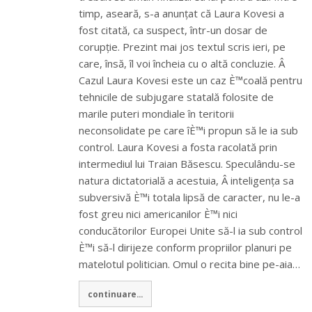
timp, aseară, s-a anunțat că Laura Kovesi a
fost citată, ca suspect, într-un dosar de
corupție. Prezint mai jos textul scris ieri, pe
care, însă, îl voi încheia cu o altă concluzie. Â
Cazul Laura Kovesi este un caz È™coală pentru
tehnicile de subjugare statală folosite de
marile puteri mondiale în teritorii
neconsolidate pe care îÈ™i propun să le ia sub
control. Laura Kovesi a fosta racolată prin
intermediul lui Traian Băsescu. Speculându-se
natura dictatorială a acestuia, Â inteligența sa
subversivă È™i totala lipsă de caracter, nu le-a
fost greu nici americanilor È™i nici
conducătorilor Europei Unite să-l ia sub control
È™i să-l dirijeze conform propriilor planuri pe
matelotul politician. Omul o recita bine pe-aia…
continuare...