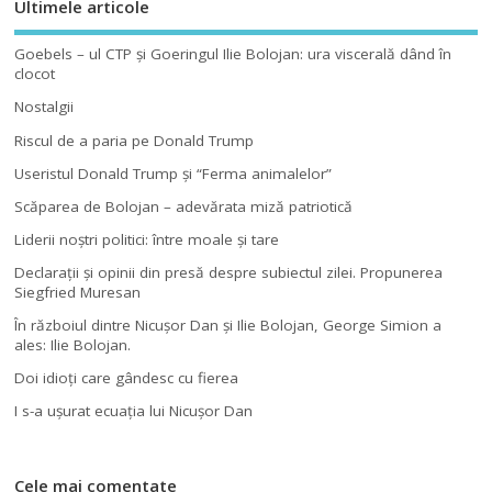
Ultimele articole
Goebels – ul CTP şi Goeringul Ilie Bolojan: ura viscerală dând în
clocot
Nostalgii
Riscul de a paria pe Donald Trump
Useristul Donald Trump şi “Ferma animalelor”
Scăparea de Bolojan – adevărata miză patriotică
Liderii noştri politici: între moale şi tare
Declaraţii şi opinii din presă despre subiectul zilei. Propunerea
Siegfried Muresan
În războiul dintre Nicuşor Dan şi Ilie Bolojan, George Simion a
ales: Ilie Bolojan.
Doi idioţi care gândesc cu fierea
I s-a uşurat ecuaţia lui Nicuşor Dan
Cele mai comentate