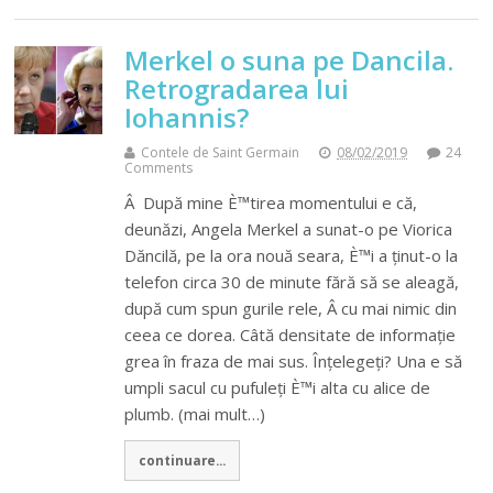
Merkel o suna pe Dancila.
Retrogradarea lui
Iohannis?
Contele de Saint Germain
08/02/2019
24
Comments
Â După mine È™tirea momentului e că,
deunăzi, Angela Merkel a sunat-o pe Viorica
Dăncilă, pe la ora nouă seara, È™i a ținut-o la
telefon circa 30 de minute fără să se aleagă,
după cum spun gurile rele, Â cu mai nimic din
ceea ce dorea. Câtă densitate de informație
grea în fraza de mai sus. Înțelegeți? Una e să
umpli sacul cu pufuleți È™i alta cu alice de
plumb. (mai mult…)
continuare...