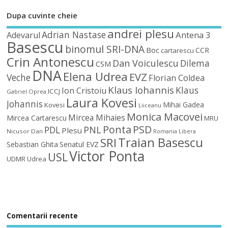
Dupa cuvinte cheie
andrei plesu
Adrian Nastase
Antena 3
Adevarul
Basescu
binomul SRI-DNA
Boc
CCR
cartarescu
Crin Antonescu
Dan Voiculescu
Dilema
CSM
DNA
Elena Udrea
EVZ
Veche
Florian Coldea
Klaus Iohannis
Klaus
Ion Cristoiu
ICCJ
Gabriel Oprea
Laura Kovesi
Johannis
Mihai Gadea
Kovesi
Liiceanu
Monica Macovei
Mircea Mihaies
Mircea Cartarescu
MRU
Ponta
PSD
PDL
PNL
Plesu
Nicusor Dan
Romania Libera
Traian Basescu
SRI
Sebastian Ghita
Senatul EVZ
Victor Ponta
USL
UDMR
Udrea
Comentarii recente