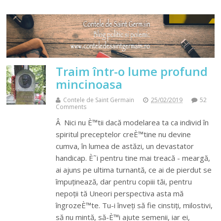
Traim într-o lume profund
mincinoasa
Contele de Saint Germain
25/02/2019
52
Comments
Â Nici nu È™tii dacă modelarea ta ca individ în
spiritul preceptelor creÈ™tine nu devine
cumva, în lumea de astăzi, un devastator
handicap. È˜i pentru tine mai treacă - meargă,
ai ajuns pe ultima turnantă, ce ai de pierdut se
împuținează, dar pentru copiii tăi, pentru
nepoții tă Uneori perspectiva asta mă
îngrozeÈ™te. Tu-i înveți să fie cinstiți, milostivi,
să nu mintă, să-È™i ajute semenii, iar ei,