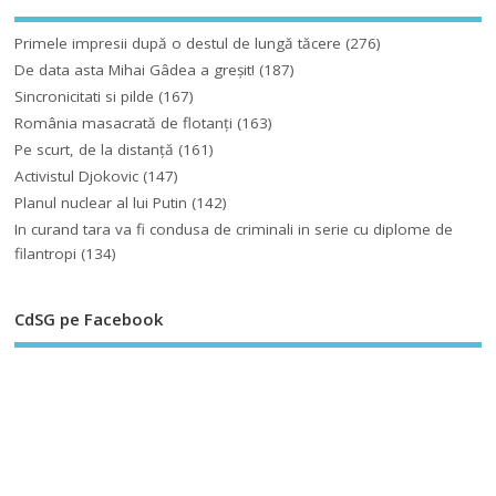
Primele impresii după o destul de lungă tăcere
(276)
De data asta Mihai Gâdea a greşit!
(187)
Sincronicitati si pilde
(167)
România masacrată de flotanţi
(163)
Pe scurt, de la distanță
(161)
Activistul Djokovic
(147)
Planul nuclear al lui Putin
(142)
In curand tara va fi condusa de criminali in serie cu diplome de
filantropi
(134)
CdSG pe Facebook