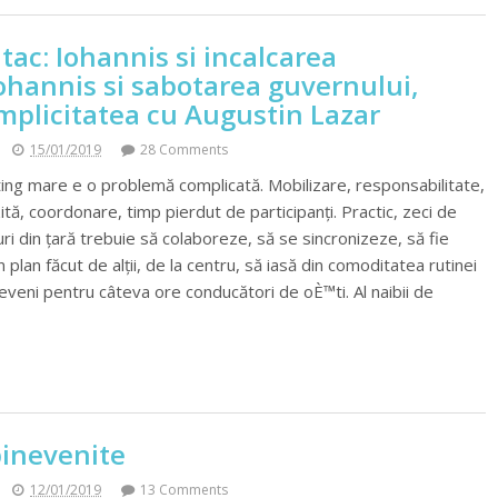
tac: Iohannis si incalcarea
Iohannis si sabotarea guvernului,
mplicitatea cu Augustin Lazar
15/01/2019
28 Comments
ng mare e o problemă complicată. Mobilizare, responsabilitate,
ită, coordonare, timp pierdut de participanți. Practic, zeci de
uri din țară trebuie să colaboreze, să se sincronizeze, să fie
n plan făcut de alții, de la centru, să iasă din comoditatea rutinei
deveni pentru câteva ore conducători de oÈ™ti. Al naibii de
binevenite
12/01/2019
13 Comments