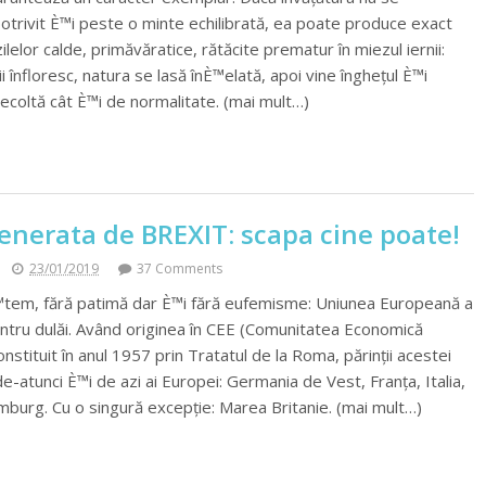
trivit È™i peste o minte echilibrată, ea poate produce exact
zilelor calde, primăvăratice, rătăcite prematur în miezul iernii:
i înfloresc, natura se lasă înÈ™elată, apoi vine înghețul È™i
recoltă cât È™i de normalitate. (mai mult…)
enerata de BREXIT: scapa cine poate!
23/01/2019
37 Comments
tem, fără patimă dar È™i fără eufemisme: Uniunea Europeană a
entru dulăi. Având originea în CEE (Comunitatea Economică
stituit în anul 1957 prin Tratatul de la Roma, părinții acestei
 de-atunci È™i de azi ai Europei: Germania de Vest, Franța, Italia,
mburg. Cu o singură excepție: Marea Britanie. (mai mult…)