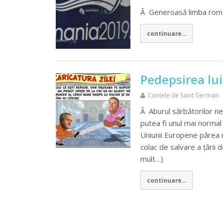
Â Generoasă limba română
continuare...
Pedepsirea lui
Contele de Saint Germain
Â Aburul sărbătorilor ne
putea fi unul mai normal 
Uniunii Europene părea mu
colac de salvare a țării 
mult…)
continuare...