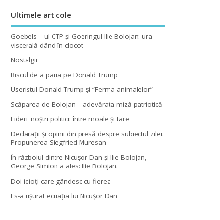
Ultimele articole
Goebels – ul CTP şi Goeringul Ilie Bolojan: ura
viscerală dând în clocot
Nostalgii
Riscul de a paria pe Donald Trump
Useristul Donald Trump şi “Ferma animalelor”
Scăparea de Bolojan – adevărata miză patriotică
Liderii noştri politici: între moale şi tare
Declaraţii şi opinii din presă despre subiectul zilei.
Propunerea Siegfried Muresan
În războiul dintre Nicuşor Dan şi Ilie Bolojan,
George Simion a ales: Ilie Bolojan.
Doi idioţi care gândesc cu fierea
I s-a uşurat ecuaţia lui Nicuşor Dan