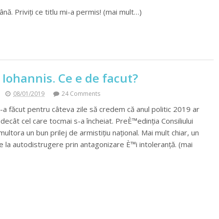
. Priviți ce titlu mi-a permis! (mai mult…)
 Iohannis. Ce e de facut?
08/01/2019
24 Comments
-a făcut pentru câteva zile să credem că anul politic 2019 ar
decât cel care tocmai s-a încheiat. PreÈ™edinția Consiliului
ltora un bun prilej de armistițiu național. Mai mult chiar, un
de la autodistrugere prin antagonizare È™i intoleranță. (mai