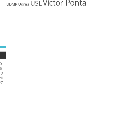
Victor Ponta
USL
UDMR
Udrea
D
6
13
20
27