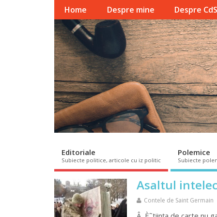
Home
Despre mine
Despre Cd
Editoriale
Polemice
Subiecte politice, articole cu iz politic
Subiecte pole
Asaltul intelec
Contele de Saint Germain
Â È˜tiința de carte nu 