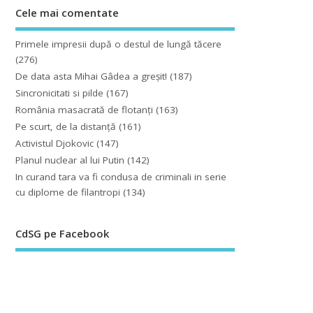
Cele mai comentate
Primele impresii după o destul de lungă tăcere
(276)
De data asta Mihai Gâdea a greşit!
(187)
Sincronicitati si pilde
(167)
România masacrată de flotanţi
(163)
Pe scurt, de la distanță
(161)
Activistul Djokovic
(147)
Planul nuclear al lui Putin
(142)
In curand tara va fi condusa de criminali in serie
cu diplome de filantropi
(134)
CdSG pe Facebook