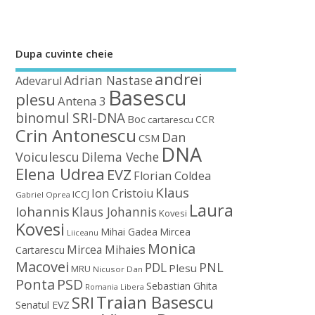
Dupa cuvinte cheie
andrei
Adrian Nastase
Adevarul
Basescu
plesu
Antena 3
binomul SRI-DNA
Boc
CCR
cartarescu
Crin Antonescu
Dan
CSM
DNA
Voiculescu
Dilema Veche
Elena Udrea
EVZ
Florian Coldea
Klaus
Ion Cristoiu
ICCJ
Gabriel Oprea
Laura
Iohannis
Klaus Johannis
Kovesi
Kovesi
Mihai Gadea
Mircea
Liiceanu
Monica
Mircea Mihaies
Cartarescu
Macovei
PDL
PNL
Plesu
MRU
Nicusor Dan
Ponta
PSD
Sebastian Ghita
Romania Libera
Traian Basescu
SRI
Senatul EVZ