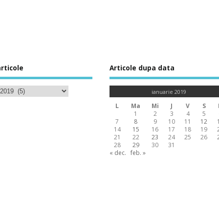
rticole
Articole dupa data
ianuarie 2019
L
Ma
Mi
J
V
S
1
2
3
4
5
7
8
9
10
11
12
14
15
16
17
18
19
21
22
23
24
25
26
28
29
30
31
« dec.
feb. »