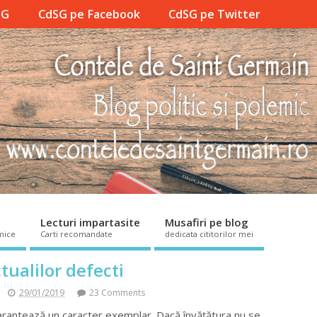
SG
CdSG pe Facebook
CdSG pe Twitter
Lecturi impartasite
Musafiri pe blog
mice
Carti recomandate
dedicata cititorilor mei
tualilor defecti
29/01/2019
23 Comments
garantează un caracter exemplar. Dacă învățătura nu se