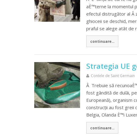
aÈ™terne la momentul po
efectul distrugător al Â 
ghioceii se deschid, meri
praful se alege atât de 
continuare...
Strategia UE g
Contele de Saint Germain
Â Trebuie să recunoaÈ™
fost gândită de dulăi, p
Europeană), organism con
construcții au fost greii
Belgia, Olanda È™i Luxe
continuare...