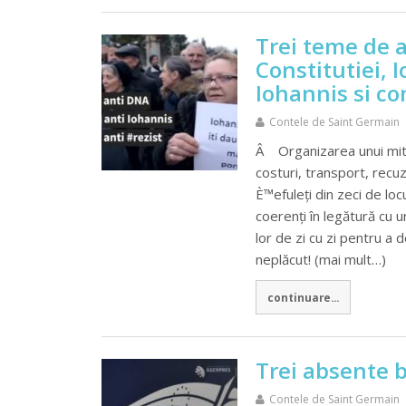
Trei teme de a
Constitutiei, 
Iohannis si co
Contele de Saint Germain
Â Organizarea unui miti
costuri, transport, recuz
È™efuleți din zeci de loc
coerenți în legătură cu u
lor de zi cu zi pentru a 
neplăcut! (mai mult…)
continuare...
Trei absente 
Contele de Saint Germain