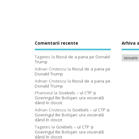
Comentarii recente
Arhiva a
Tagetes
la
Riscul de a paria pe Donald
Trump
Adrian Cristescu
la
Riscul de a paria pe
Donald Trump
Adrian Cristescu
la
Riscul de a paria pe
Donald Trump
Phariseul
la
Goebels – ul CTP şi
Goeringul Ilie Bolojan: ura viscerală
dând în clocot
Adrian Cristescu
la
Goebels – ul CTP şi
Goeringul Ilie Bolojan: ura viscerală
dând în clocot
Tagetes
la
Goebels – ul CTP şi
Goeringul Ilie Bolojan: ura viscerală
dând în clocot