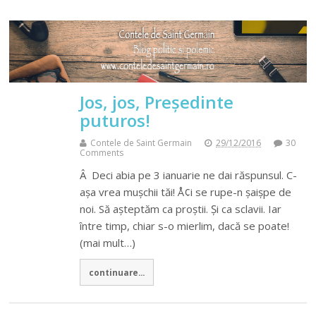
Jos, jos, Președinte
puturos!
Contele de Saint Germain
29/12/2016
30
Comments
Â Deci abia pe 3 ianuarie ne dai răspunsul. C-
așa vrea mușchii tăi! Å¢i se rupe-n șaișpe de
noi. Să așteptăm ca proștii. Și ca sclavii. Iar
între timp, chiar s-o mierlim, dacă se poate!
(mai mult…)
continuare...