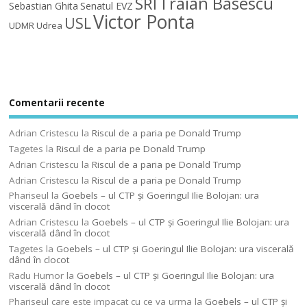
Traian Basescu
SRI
Sebastian Ghita
Senatul EVZ
Victor Ponta
USL
UDMR
Udrea
Comentarii recente
Adrian Cristescu
la
Riscul de a paria pe Donald Trump
Tagetes
la
Riscul de a paria pe Donald Trump
Adrian Cristescu
la
Riscul de a paria pe Donald Trump
Adrian Cristescu
la
Riscul de a paria pe Donald Trump
Phariseul
la
Goebels – ul CTP şi Goeringul Ilie Bolojan: ura
viscerală dând în clocot
Adrian Cristescu
la
Goebels – ul CTP şi Goeringul Ilie Bolojan: ura
viscerală dând în clocot
Tagetes
la
Goebels – ul CTP şi Goeringul Ilie Bolojan: ura viscerală
dând în clocot
Radu Humor
la
Goebels – ul CTP şi Goeringul Ilie Bolojan: ura
viscerală dând în clocot
Phariseul care este impacat cu ce va urma
la
Goebels – ul CTP şi