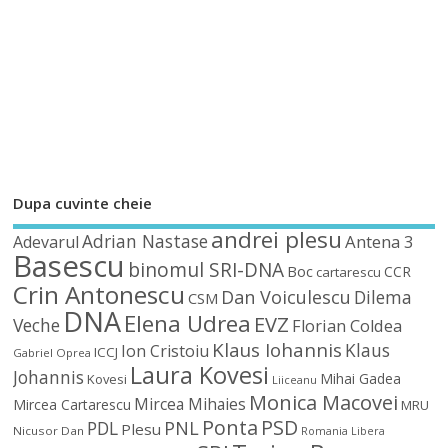
Dupa cuvinte cheie
andrei plesu
Adrian Nastase
Antena 3
Adevarul
Basescu
binomul SRI-DNA
Boc
CCR
cartarescu
Crin Antonescu
Dan Voiculescu
Dilema
CSM
DNA
Elena Udrea
EVZ
Veche
Florian Coldea
Klaus Iohannis
Klaus
Ion Cristoiu
ICCJ
Gabriel Oprea
Laura Kovesi
Johannis
Mihai Gadea
Kovesi
Liiceanu
Monica Macovei
Mircea Mihaies
Mircea Cartarescu
MRU
Ponta
PSD
PDL
PNL
Plesu
Nicusor Dan
Romania Libera