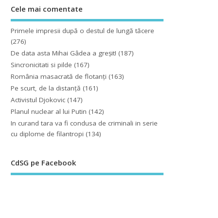
Cele mai comentate
Primele impresii după o destul de lungă tăcere
(276)
De data asta Mihai Gâdea a greşit!
(187)
Sincronicitati si pilde
(167)
România masacrată de flotanţi
(163)
Pe scurt, de la distanță
(161)
Activistul Djokovic
(147)
Planul nuclear al lui Putin
(142)
In curand tara va fi condusa de criminali in serie
cu diplome de filantropi
(134)
CdSG pe Facebook