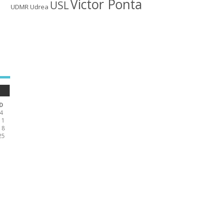
Victor Ponta
USL
UDMR
Udrea
D
4
11
18
25