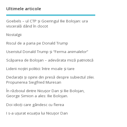
Ultimele articole
Goebels – ul CTP şi Goeringul Ilie Bolojan: ura
viscerală dând în clocot
Nostalgii
Riscul de a paria pe Donald Trump
Useristul Donald Trump şi “Ferma animalelor”
Scăparea de Bolojan – adevărata miză patriotică
Liderii noştri politici: între moale şi tare
Declaraţii şi opinii din presă despre subiectul zilei.
Propunerea Siegfried Muresan
În războiul dintre Nicuşor Dan şi Ilie Bolojan,
George Simion a ales: Ilie Bolojan.
Doi idioţi care gândesc cu fierea
I s-a uşurat ecuaţia lui Nicuşor Dan