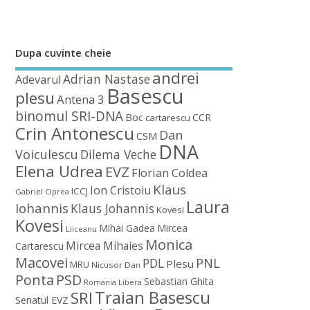
Dupa cuvinte cheie
andrei
Adrian Nastase
Adevarul
Basescu
plesu
Antena 3
binomul SRI-DNA
Boc
CCR
cartarescu
Crin Antonescu
Dan
CSM
DNA
Voiculescu
Dilema Veche
Elena Udrea
EVZ
Florian Coldea
Klaus
Ion Cristoiu
ICCJ
Gabriel Oprea
Laura
Iohannis
Klaus Johannis
Kovesi
Kovesi
Mihai Gadea
Mircea
Liiceanu
Monica
Mircea Mihaies
Cartarescu
Macovei
PDL
PNL
Plesu
MRU
Nicusor Dan
Ponta
PSD
Sebastian Ghita
Romania Libera
Traian Basescu
SRI
Senatul EVZ