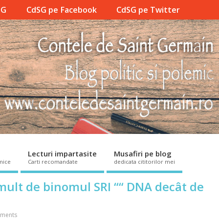
SG
CdSG pe Facebook
CdSG pe Twitter
Lecturi impartasite
Musafiri pe blog
mice
Carti recomandate
dedicata cititorilor mei
mult de binomul SRI ““ DNA decât de
ments