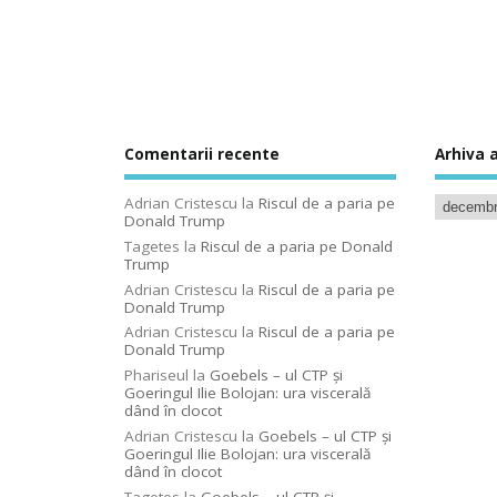
Comentarii recente
Arhiva a
Adrian Cristescu
la
Riscul de a paria pe
Donald Trump
Tagetes
la
Riscul de a paria pe Donald
Trump
Adrian Cristescu
la
Riscul de a paria pe
Donald Trump
Adrian Cristescu
la
Riscul de a paria pe
Donald Trump
Phariseul
la
Goebels – ul CTP şi
Goeringul Ilie Bolojan: ura viscerală
dând în clocot
Adrian Cristescu
la
Goebels – ul CTP şi
Goeringul Ilie Bolojan: ura viscerală
dând în clocot
Tagetes
la
Goebels – ul CTP şi