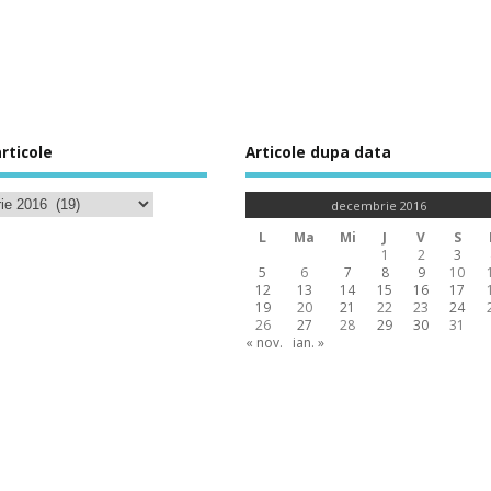
rticole
Articole dupa data
decembrie 2016
L
Ma
Mi
J
V
S
1
2
3
5
6
7
8
9
10
12
13
14
15
16
17
19
20
21
22
23
24
26
27
28
29
30
31
« nov.
ian. »