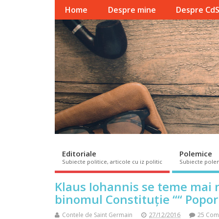
Home
Despre mine
Despre Cd
Editoriale
Polemice
Subiecte politice, articole cu iz politic
Subiecte pole
Klaus Iohannis se teme mai 
binomul Constituție ““ Popor
Contele de Saint Germain
27/12/2016
25 Com