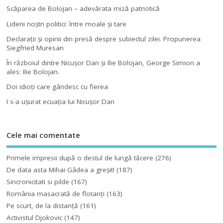
Scăparea de Bolojan – adevărata miză patriotică
Liderii noştri politici: între moale şi tare
Declaraţii şi opinii din presă despre subiectul zilei. Propunerea
Siegfried Muresan
În războiul dintre Nicuşor Dan şi Ilie Bolojan, George Simion a
ales: Ilie Bolojan.
Doi idioţi care gândesc cu fierea
I s-a uşurat ecuaţia lui Nicuşor Dan
Cele mai comentate
Primele impresii după o destul de lungă tăcere
(276)
De data asta Mihai Gâdea a greşit!
(187)
Sincronicitati si pilde
(167)
România masacrată de flotanţi
(163)
Pe scurt, de la distanță
(161)
Activistul Djokovic
(147)