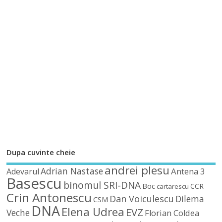
Dupa cuvinte cheie
andrei plesu
Adrian Nastase
Antena 3
Adevarul
Basescu
binomul SRI-DNA
Boc
CCR
cartarescu
Crin Antonescu
Dan Voiculescu
Dilema
CSM
DNA
Elena Udrea
EVZ
Veche
Florian Coldea