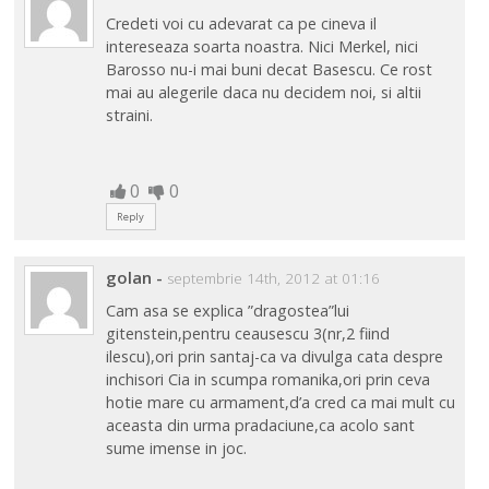
Credeti voi cu adevarat ca pe cineva il
intereseaza soarta noastra. Nici Merkel, nici
Barosso nu-i mai buni decat Basescu. Ce rost
mai au alegerile daca nu decidem noi, si altii
straini.
0
0
Reply
golan
-
septembrie 14th, 2012 at 01:16
Cam asa se explica ”dragostea”lui
gitenstein,pentru ceausescu 3(nr,2 fiind
ilescu),ori prin santaj-ca va divulga cata despre
inchisori Cia in scumpa romanika,ori prin ceva
hotie mare cu armament,d’a cred ca mai mult cu
aceasta din urma pradaciune,ca acolo sant
sume imense in joc.