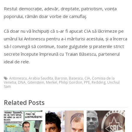
Restul: democrație, adevăr, dreptate, patriotism, voința
poporului, rămân doar vorbe de camuflaj.
Că doar nu vă închipuiți că s-ar fi apucat CIA să lăcrimeze pe
umărul lui Antonescu pentru a-i mărturisi acestuia, și a încerca
să-l convingă să continue, toate gulgutele și pirateriile strict
secrete începute împreună cu Traian Băsescu, partenerul
ideal de rele.
Antonescu
,
Arabia Saudita
,
Baroso
,
Basescu
,
CIA
,
Comisia de la
Venetia
,
DNA
,
Gitenstein
,
Merkel
,
Philip Gordon
,
PPE
,
Redding
,
Unchiul
Sam
Related Posts