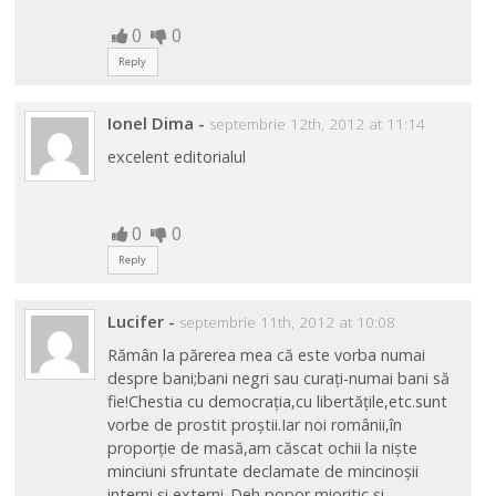
0
0
Reply
Ionel Dima
-
septembrie 12th, 2012 at 11:14
excelent editorialul
0
0
Reply
Lucifer
-
septembrie 11th, 2012 at 10:08
Rămân la părerea mea că este vorba numai
despre bani;bani negri sau curați-numai bani să
fie!Chestia cu democrația,cu libertățile,etc.sunt
vorbe de prostit proștii.Iar noi românii,în
proporție de masă,am căscat ochii la niște
minciuni sfruntate declamate de mincinoșii
interni și externi..Deh,popor mioritic și