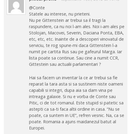
@Conte
Statele au interese, nu prieteni.
Nu pe Gittenstein ar trebui sa il tragi la
raspundere, ca nu noi l-am ales. Noi i-am ales pe
Stolojan, Macovei, Severin, Daciana Ponta, EBA,
etc, etc, etc. Inainte de a descoperi vinovatul de
serviciu, te rog spune-mi daca Gittenstein l-a
numit pe cartita Rus sau pe gafeurul Marga. Iar
lista poate sa continue. Sau cine a numit CCR,
Gittestein sau actualii parlamentari ?
Hai sa facem un inventar la ce ar trebui sa fie
reparat la tara asta si sa sustinem niste oameni
capabili si integri, dupa aia sa dam vina pe
intreaga galaxie. Si nu e vorba de Conte sau
Pitic, ci de tot romanul. Este stupid si patetic sa
astepti ca sa-ti faca altii ordine in casa. “Nu se
poate, ca suntem in UE”, refren vesnic. Na, ca se
poate. Romania a ajuns maidanezul batut al
Europei.