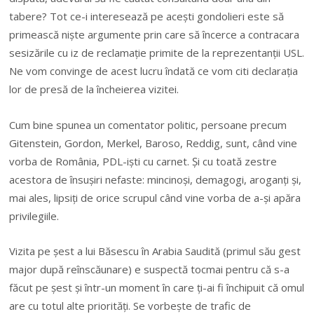
tabere? Tot ce-i interesează pe acești gondolieri este să
primească niște argumente prin care să încerce a contracara
sesizările cu iz de reclamație primite de la reprezentanții USL.
Ne vom convinge de acest lucru îndată ce vom citi declarația
lor de presă de la încheierea vizitei.
Cum bine spunea un comentator politic, persoane precum
Gitenstein, Gordon, Merkel, Baroso, Reddig, sunt, când vine
vorba de România, PDL-iști cu carnet. Și cu toată zestre
acestora de însușiri nefaste: mincinoși, demagogi, aroganți și,
mai ales, lipsiți de orice scrupul când vine vorba de a-și apăra
privilegiile.
Vizita pe șest a lui Băsescu în Arabia Saudită (primul său gest
major după reînscăunare) e suspectă tocmai pentru că s-a
făcut pe șest și într-un moment în care ți-ai fi închipuit că omul
are cu totul alte priorități. Se vorbește de trafic de