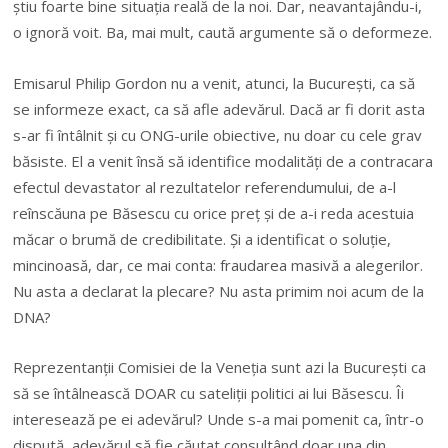
știu foarte bine situația reală de la noi. Dar, neavantajându-i,
o ignoră voit. Ba, mai mult, caută argumente să o deformeze.
Emisarul Philip Gordon nu a venit, atunci, la București, ca să
se informeze exact, ca să afle adevărul. Dacă ar fi dorit asta
s-ar fi întâlnit și cu ONG-urile obiective, nu doar cu cele grav
băsiste. El a venit însă să identifice modalități de a contracara
efectul devastator al rezultatelor referendumului, de a-l
reînscăuna pe Băsescu cu orice preț și de a-i reda acestuia
măcar o brumă de credibilitate. Și a identificat o soluție,
mincinoasă, dar, ce mai conta: fraudarea masivă a alegerilor.
Nu asta a declarat la plecare? Nu asta primim noi acum de la
DNA?
Reprezentanții Comisiei de la Veneția sunt azi la București ca
să se întâlnească DOAR cu sateliții politici ai lui Băsescu. Îi
interesează pe ei adevărul? Unde s-a mai pomenit ca, într-o
dispută, adevărul să fie căutat consultând doar una din