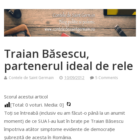
Traian Băsescu,
partenerul ideal de rele
Contele de Saint Germain
10/09/2012
5 Comments
Scorul acestui articol
[Total:
0
voturi. Media:
0
]
Toți se întreabă (inclusiv eu am făcut-o până la un anumit
moment) de ce SUA l-au luat în brațe pe Traian Băsescu
împotriva atâtor simptome evidente de democrație
șubrezită de acesta în România.