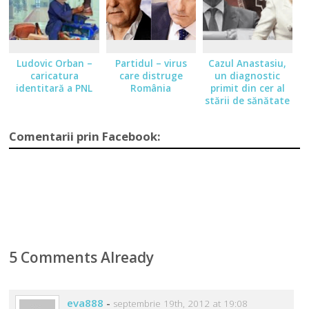
Ludovic Orban –
Partidul – virus
Cazul Anastasiu,
caricatura
care distruge
un diagnostic
identitară a PNL
România
primit din cer al
stării de sănătate
a României
Comentarii prin Facebook:
5 Comments Already
eva888
-
septembrie 19th, 2012 at 19:08