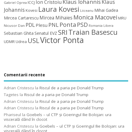
Klaus Iohannis
Klaus
Ion Cristoiu
ICCJ
Gabriel Oprea
Laura Kovesi
Johannis
Mihai Gadea
Kovesi
Liiceanu
Monica Macovei
Mircea Mihaies
Mircea Cartarescu
MRU
Ponta
PSD
PDL
PNL
Plesu
Nicusor Dan
Romania Libera
Traian Basescu
SRI
Sebastian Ghita
Senatul EVZ
Victor Ponta
USL
UDMR
Udrea
Comentarii recente
Adrian Cristescu
la
Riscul de a paria pe Donald Trump
Tagetes
la
Riscul de a paria pe Donald Trump
Adrian Cristescu
la
Riscul de a paria pe Donald Trump
Adrian Cristescu
la
Riscul de a paria pe Donald Trump
Phariseul
la
Goebels – ul CTP şi Goeringul Ilie Bolojan: ura
viscerală dând în clocot
Adrian Cristescu
la
Goebels – ul CTP şi Goeringul Ilie Bolojan: ura
viscerală dând în clocot