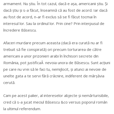
armament. Nu știu. În tot cazul, dacă e așa, americanii știu. Și
dacă știu și s-a făcut, înseamnă că au fost de acord. Iar dacă
au fost de acord, n-ar fi exclus să se fi făcut tocmai în
interesul lor. Sau la ordinul lor. Prin cine? Prin interpusul de
încredere Băsescu.
Afaceri murdare precum aceasta (dacă era curată nu ar fi
trebuit să fie conspirată) ori precum torturarea de către
americani a unor prizonieri arabi în închisori secrete din
România, pot justificaÂ nevoia unora de Băsescu. Sunt acțiuni
pe care nu vrei să le faci tu, nemijlocit, și atunci ai nevoie de
unelte gata a te servi fără crâcnire, indiferent de mârșăvia
cerută.
Cam pe acest palier, al intereselor abjecte și nemărturisibile,
cred că s-a jucat meciul Băsescu &co versus poporul român
la ultimul referendum.