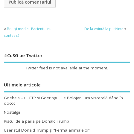
«
Boli și medici. Pacientul nu
De la voință la putirință
»
contează!
#CdSG pe Twitter
Twitter feed is not available at the moment.
Ultimele articole
Goebels – ul CTP şi Goeringul Ilie Bolojan: ura viscerală dând în
clocot
Nostalgii
Riscul de a paria pe Donald Trump
Useristul Donald Trump şi “Ferma animalelor”