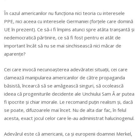
În cazul americanilor nu funcționa nici teoria cu interesele
PPE, nici aceea cu interesele Germaniei (forțele care domină
UE în prezent). Ce să-i fi împins atunci spre atâta tranșantă și
nedemocratică părtinire, ce să fi fost pentru ei atât de
important încât să nu se mai sinchisească nici măcar de
aparențe?
Cei care invocă necunoașterea adevăratei situații, cei care
clamează manipularea americanilor de către propaganda
băsistă, încearcă să se amăgească singuri, să ocolească
ideea că progeniturile decidente ale Unchiului Sam Â ar putea
fi ipocrite și chiar imorale. Le recomand puțin realism și, dacă
se poate, difuzoarele mai încet. Nu de alta dar fac, în felul
acesta, exact jocul celor care le-au administrat halucinogenul.
Adevărul este că americanii, ca și europenii doamnei Merkel,