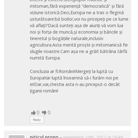
mitoman,fără experiență “democratică” și fără
viziune istorică.Deci,Europa ne-a tras o flegmă
usturătoare:bă boilor,voi nu pricepeți pe ce lume
vă aflați?Dacă sunteți așa de aiuriți vă vom lua
noi și forța de muncă,și economia și băncile și
tineretul și bogățiile naturale,inclusiv
agricultura.Asta merită proștii și mitomanii:să fie
slugile noastre.Cam așa ne-a grăit bătrâna târfă
numită Europa.
Concluzia ar fi:Români!Mergeți la luptă cu
Europa!Iar luptă înseamnă să-i furăm noi pe
ei!Dar,vai,chestia asta n-au priceput-o decât
țiganii români!
0
0
Reply
piticul prono
-
septembrie 10th, 2012 at 19:48