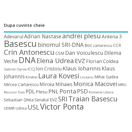
Dupa cuvinte cheie
andrei plesu
Adrian Nastase
Antena 3
Adevarul
Basescu
binomul SRI-DNA
Boc
CCR
cartarescu
Crin Antonescu
Dan Voiculescu
Dilema
CSM
DNA
Elena Udrea
EVZ
Veche
Florian Coldea
Klaus Iohannis
Klaus
Ion Cristoiu
ICCJ
Gabriel Oprea
Laura Kovesi
Johannis
Mihai Gadea
Kovesi
Liiceanu
Monica Macovei
Mircea Mihaies
Mircea Cartarescu
MRU
Ponta
PSD
PDL
PNL
Plesu
Nicusor Dan
Romania Libera
Traian Basescu
SRI
Sebastian Ghita
Senatul EVZ
Victor Ponta
USL
UDMR
Udrea