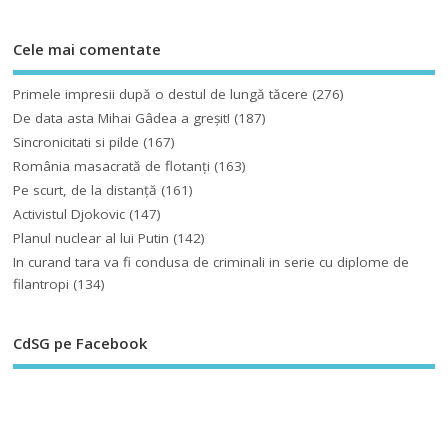
Cele mai comentate
Primele impresii după o destul de lungă tăcere
(276)
De data asta Mihai Gâdea a greşit!
(187)
Sincronicitati si pilde
(167)
România masacrată de flotanţi
(163)
Pe scurt, de la distanță
(161)
Activistul Djokovic
(147)
Planul nuclear al lui Putin
(142)
In curand tara va fi condusa de criminali in serie cu diplome de
filantropi
(134)
CdSG pe Facebook