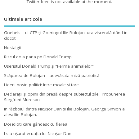
Twitter feed is not available at the moment.
Ultimele articole
Goebels – ul CTP şi Goeringul Ilie Bolojan: ura viscerală dând în
clocot
Nostalgii
Riscul de a paria pe Donald Trump
Useristul Donald Trump şi “Ferma animalelor”
Scăparea de Bolojan – adevărata miză patriotică
Liderii noştri politici: între moale şi tare
Declaraţii şi opinii din presă despre subiectul zilei. Propunerea
Siegfried Muresan
În războiul dintre Nicuşor Dan şi Ilie Bolojan, George Simion a
ales: Ilie Bolojan.
Doi idioţi care gândesc cu fierea
I s-a uşurat ecuaţia lui Nicuşor Dan