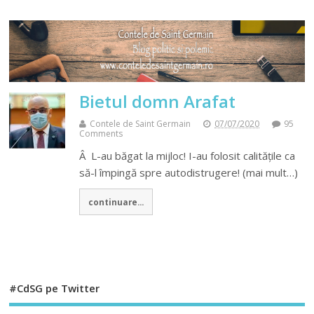
Bietul domn Arafat
Contele de Saint Germain
07/07/2020
95
Comments
Â L-au băgat la mijloc! I-au folosit calitățile ca
să-l împingă spre autodistrugere! (mai mult…)
continuare...
#CdSG pe Twitter