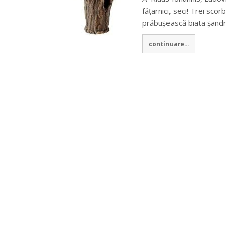
fățarnici, seci! Trei scor
prăbușească biata șand
continuare...