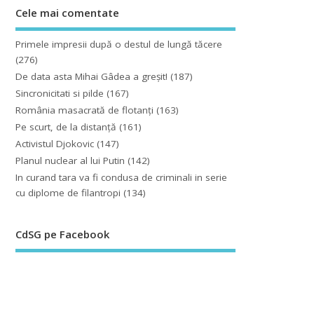
Cele mai comentate
Primele impresii după o destul de lungă tăcere
(276)
De data asta Mihai Gâdea a greşit!
(187)
Sincronicitati si pilde
(167)
România masacrată de flotanţi
(163)
Pe scurt, de la distanță
(161)
Activistul Djokovic
(147)
Planul nuclear al lui Putin
(142)
In curand tara va fi condusa de criminali in serie
cu diplome de filantropi
(134)
CdSG pe Facebook