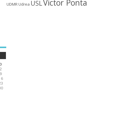
Victor Ponta
USL
UDMR
Udrea
D
2
9
16
23
30