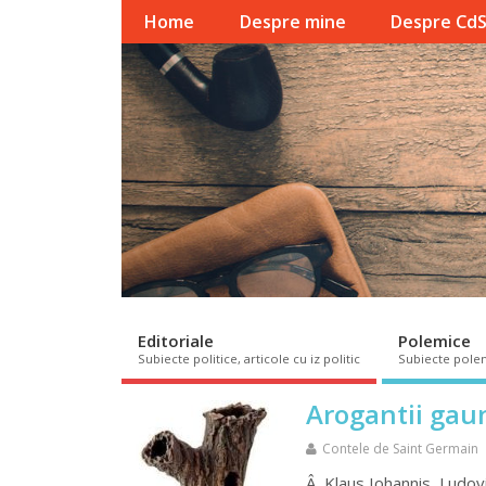
Home
Despre mine
Despre Cd
Editoriale
Polemice
Subiecte politice, articole cu iz politic
Subiecte pole
Arogantii gau
Contele de Saint Germain
Â Klaus Iohannis, Ludovic