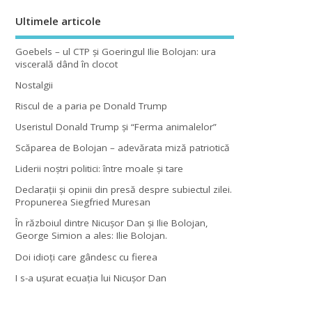
Ultimele articole
Goebels – ul CTP şi Goeringul Ilie Bolojan: ura
viscerală dând în clocot
Nostalgii
Riscul de a paria pe Donald Trump
Useristul Donald Trump şi “Ferma animalelor”
Scăparea de Bolojan – adevărata miză patriotică
Liderii noştri politici: între moale şi tare
Declaraţii şi opinii din presă despre subiectul zilei.
Propunerea Siegfried Muresan
În războiul dintre Nicuşor Dan şi Ilie Bolojan,
George Simion a ales: Ilie Bolojan.
Doi idioţi care gândesc cu fierea
I s-a uşurat ecuaţia lui Nicuşor Dan