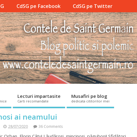
SG
CdSG pe Facebook
CdSG pe Twitter
Lecturi impartasite
Musafiri pe blog
mice
Carti recomandate
dedicata cititorilor mei
nosi ai neamului
28/07/2020
36 Comments
 Orban, Florin Câțu! Lăudăroși, mincinoși, păguboși! Sfidători,