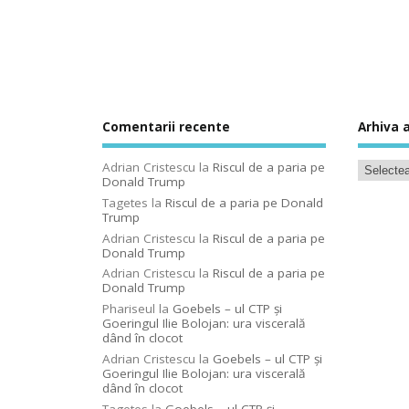
Comentarii recente
Arhiva a
Adrian Cristescu
la
Riscul de a paria pe
Donald Trump
Tagetes
la
Riscul de a paria pe Donald
Trump
Adrian Cristescu
la
Riscul de a paria pe
Donald Trump
Adrian Cristescu
la
Riscul de a paria pe
Donald Trump
Phariseul
la
Goebels – ul CTP şi
Goeringul Ilie Bolojan: ura viscerală
dând în clocot
Adrian Cristescu
la
Goebels – ul CTP şi
Goeringul Ilie Bolojan: ura viscerală
dând în clocot
Tagetes
la
Goebels – ul CTP şi