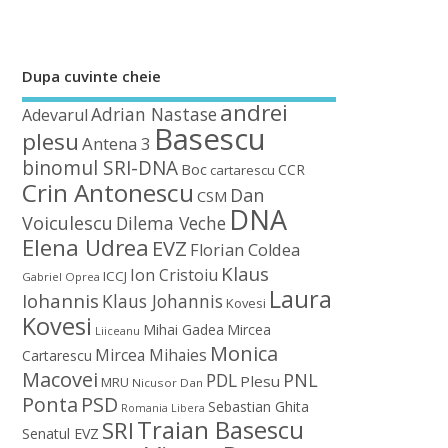
Dupa cuvinte cheie
andrei
Adrian Nastase
Adevarul
Basescu
plesu
Antena 3
binomul SRI-DNA
Boc
CCR
cartarescu
Crin Antonescu
Dan
CSM
DNA
Voiculescu
Dilema Veche
Elena Udrea
EVZ
Florian Coldea
Klaus
Ion Cristoiu
ICCJ
Gabriel Oprea
Laura
Iohannis
Klaus Johannis
Kovesi
Kovesi
Mihai Gadea
Mircea
Liiceanu
Monica
Mircea Mihaies
Cartarescu
Macovei
PDL
PNL
Plesu
MRU
Nicusor Dan
Ponta
PSD
Sebastian Ghita
Romania Libera
Traian Basescu
SRI
Senatul EVZ