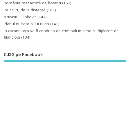
România masacrată de flotanţi
(163)
Pe scurt, de la distanță
(161)
Activistul Djokovic
(147)
Planul nuclear al lui Putin
(142)
In curand tara va fi condusa de criminali in serie cu diplome de
filantropi
(134)
CdSG pe Facebook