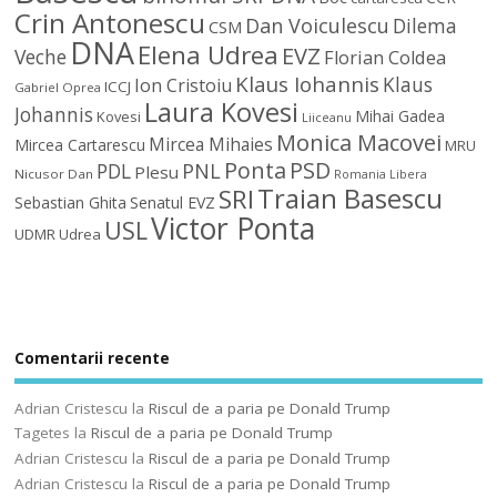
Crin Antonescu
Dan Voiculescu
Dilema
CSM
DNA
Elena Udrea
EVZ
Veche
Florian Coldea
Klaus Iohannis
Klaus
Ion Cristoiu
ICCJ
Gabriel Oprea
Laura Kovesi
Johannis
Mihai Gadea
Kovesi
Liiceanu
Monica Macovei
Mircea Mihaies
Mircea Cartarescu
MRU
Ponta
PSD
PDL
PNL
Plesu
Nicusor Dan
Romania Libera
Traian Basescu
SRI
Sebastian Ghita
Senatul EVZ
Victor Ponta
USL
UDMR
Udrea
Comentarii recente
Adrian Cristescu
la
Riscul de a paria pe Donald Trump
Tagetes
la
Riscul de a paria pe Donald Trump
Adrian Cristescu
la
Riscul de a paria pe Donald Trump
Adrian Cristescu
la
Riscul de a paria pe Donald Trump