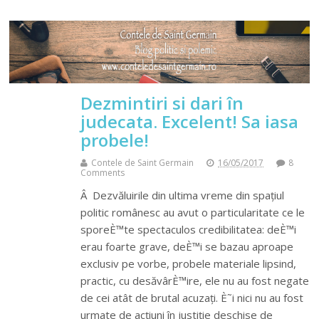
Dezmintiri si dari în
judecata. Excelent! Sa iasa
probele!
Contele de Saint Germain
16/05/2017
8
Comments
Â Dezvăluirile din ultima vreme din spațiul
politic românesc au avut o particularitate ce le
sporeÈ™te spectaculos credibilitatea: deÈ™i
erau foarte grave, deÈ™i se bazau aproape
exclusiv pe vorbe, probele materiale lipsind,
practic, cu desăvârÈ™ire, ele nu au fost negate
de cei atât de brutal acuzați. È˜i nici nu au fost
urmate de acțiuni în justiție deschise de