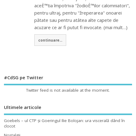
aceÈ™tia împotriva "žodioÈ™ilor calomniatori",
pentru ultraj, pentru "žreperarea" onoarei
pătate sau pentru atâtea alte capete de
acuzare ce ar fi putut fi invocate. (mai mult…)
continuare...
#CdSG pe Twitter
Twitter feed is not available at the moment.
Ultimele articole
Goebels – ul CTP şi Goeringul Ilie Bolojan: ura viscerală dând în
clocot
Nostalgii