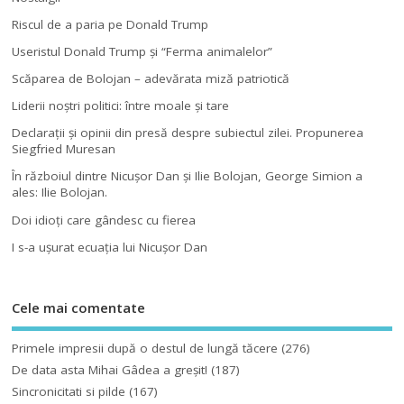
Riscul de a paria pe Donald Trump
Useristul Donald Trump şi “Ferma animalelor”
Scăparea de Bolojan – adevărata miză patriotică
Liderii noştri politici: între moale şi tare
Declaraţii şi opinii din presă despre subiectul zilei. Propunerea
Siegfried Muresan
În războiul dintre Nicuşor Dan şi Ilie Bolojan, George Simion a
ales: Ilie Bolojan.
Doi idioţi care gândesc cu fierea
I s-a uşurat ecuaţia lui Nicuşor Dan
Cele mai comentate
Primele impresii după o destul de lungă tăcere
(276)
De data asta Mihai Gâdea a greşit!
(187)
Sincronicitati si pilde
(167)