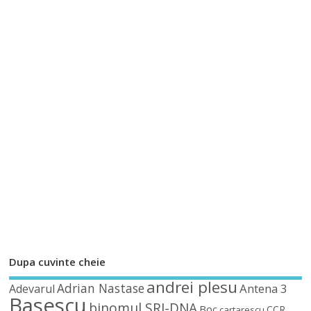
Dupa cuvinte cheie
andrei plesu
Adrian Nastase
Antena 3
Adevarul
Basescu
binomul SRI-DNA
Boc
CCR
cartarescu