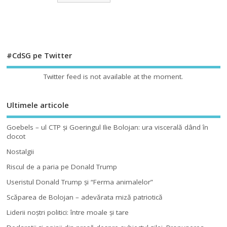
#CdSG pe Twitter
Twitter feed is not available at the moment.
Ultimele articole
Goebels – ul CTP şi Goeringul Ilie Bolojan: ura viscerală dând în
clocot
Nostalgii
Riscul de a paria pe Donald Trump
Useristul Donald Trump şi “Ferma animalelor”
Scăparea de Bolojan – adevărata miză patriotică
Liderii noştri politici: între moale şi tare