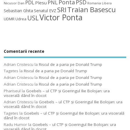
Ponta
PSD
PDL
PNL
Plesu
Nicusor Dan
Romania Libera
Traian Basescu
SRI
Sebastian Ghita
Senatul EVZ
Victor Ponta
USL
UDMR
Udrea
Comentarii recente
Adrian Cristescu
la
Riscul de a paria pe Donald Trump
Tagetes
la
Riscul de a paria pe Donald Trump
Adrian Cristescu
la
Riscul de a paria pe Donald Trump
Adrian Cristescu
la
Riscul de a paria pe Donald Trump
Phariseul
la
Goebels – ul CTP şi Goeringul Ilie Bolojan: ura
viscerală dând în clocot
Adrian Cristescu
la
Goebels – ul CTP şi Goeringul Ilie Bolojan: ura
viscerală dând în clocot
Tagetes
la
Goebels – ul CTP şi Goeringul Ilie Bolojan: ura viscerală
dând în clocot
Radu Humor
la
Goebels – ul CTP şi Goeringul Ilie Bolojan: ura
viscerală dând în clocot