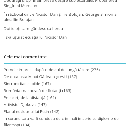
Declaraţii şi opinii din presă despre subiectul zilei. Propunerea
Siegfried Muresan
În războiul dintre Nicuşor Dan şi Ilie Bolojan, George Simion a
ales: Ilie Bolojan.
Doi idioţi care gândesc cu fierea
I s-a uşurat ecuaţia lui Nicuşor Dan
Cele mai comentate
Primele impresii după o destul de lungă tăcere
(276)
De data asta Mihai Gâdea a greşit!
(187)
Sincronicitati si pilde
(167)
România masacrată de flotanţi
(163)
Pe scurt, de la distanță
(161)
Activistul Djokovic
(147)
Planul nuclear al lui Putin
(142)
In curand tara va fi condusa de criminali in serie cu diplome de
filantropi
(134)