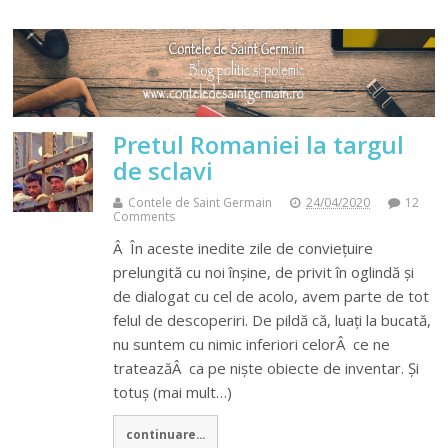
Pretul Romaniei la targul
de sclavi
Contele de Saint Germain
24/04/2020
12
Comments
Â În aceste inedite zile de conviețuire
prelungită cu noi înșine, de privit în oglindă și
de dialogat cu cel de acolo, avem parte de tot
felul de descoperiri. De pildă că, luați la bucată,
nu suntem cu nimic inferiori celorÂ ce ne
trateazăÂ ca pe niște obiecte de inventar. Și
totuș (mai mult…)
continuare...