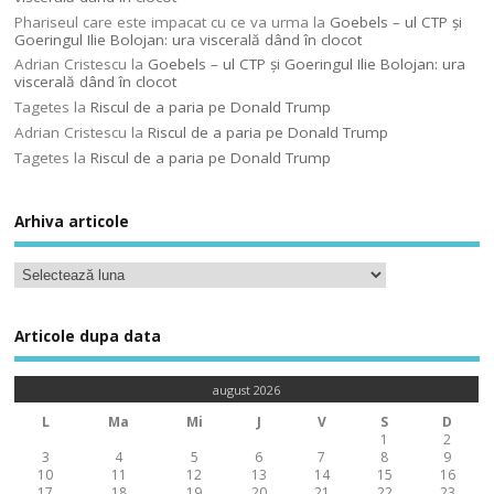
Phariseul care este impacat cu ce va urma
la
Goebels – ul CTP şi
Goeringul Ilie Bolojan: ura viscerală dând în clocot
Adrian Cristescu
la
Goebels – ul CTP şi Goeringul Ilie Bolojan: ura
viscerală dând în clocot
Tagetes
la
Riscul de a paria pe Donald Trump
Adrian Cristescu
la
Riscul de a paria pe Donald Trump
Tagetes
la
Riscul de a paria pe Donald Trump
Arhiva articole
Articole dupa data
august 2026
L
Ma
Mi
J
V
S
D
1
2
3
4
5
6
7
8
9
10
11
12
13
14
15
16
17
18
19
20
21
22
23