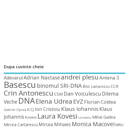
Dupa cuvinte cheie
andrei plesu
Adrian Nastase
Antena 3
Adevarul
Basescu
binomul SRI-DNA
Boc
CCR
cartarescu
Crin Antonescu
Dan Voiculescu
Dilema
CSM
DNA
Elena Udrea
EVZ
Veche
Florian Coldea
Klaus Iohannis
Klaus
Ion Cristoiu
ICCJ
Gabriel Oprea
Laura Kovesi
Johannis
Mihai Gadea
Kovesi
Liiceanu
Monica Macovei
Mircea Mihaies
Mircea Cartarescu
MRU