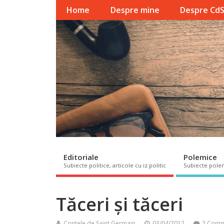
Home
Despre mine
Despre Cd
Editoriale
Polemice
Subiecte politice, articole cu iz politic
Subiecte pole
Tăceri și tăceri
Contele de Saint Germain
03/04/2012
2 Comm