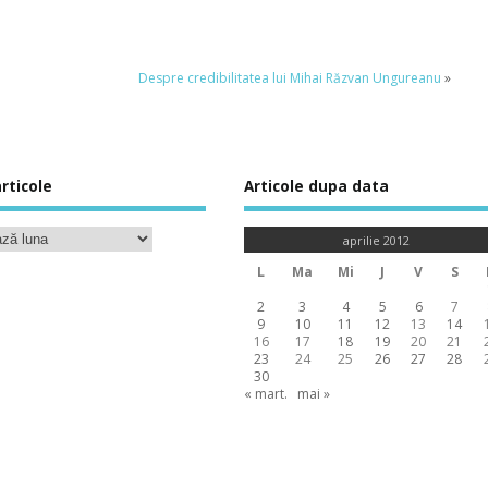
Despre credibilitatea lui Mihai Răzvan Ungureanu
»
rticole
Articole dupa data
aprilie 2012
L
Ma
Mi
J
V
S
2
3
4
5
6
7
9
10
11
12
13
14
16
17
18
19
20
21
23
24
25
26
27
28
30
« mart.
mai »