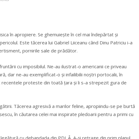
sica în apropiere. Se ghemuiește în cel mai îndepărtat și
pericolul.
Este tăcerea lui Gabriel Liiceanu când Dinu Patriciu i-a
ertisment, pornirile sale de prădător.
untării cu imposibilul. Ne-au ilustrat-o americanii ce priveau
, dar ne-au exemplificat-o și infailibilii noștri portocalii, în
 recentele proteste din toată țara și li s-a strepezit gura de
regătirii. Tăcerea agresivă a marilor feline, apropiindu-se pe burtă
sescu, în căutarea celei mai inspirate pledoarii pentru a primi cu
în legătură cu debandada din PDL.Â A-și retrage din prim planul