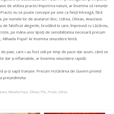
oase de atâtea practici împotriva naturii, ar însemna să renunțe
Practic nu se poate concepe pe sine ca ființă întreagă, fără
ea, pe numele lor de avataruri Boc, Udrea, Oltean, Anastase.
 de falsificat alegerile, brodând la care, împreună cu Lăzăroiu,
triște, pe mâna unor lipsiți de sensibilitatea necesară precum
, Mihaela Popa? Ar însemna sinucidere lentă.
 de paie, care i-au fost utili pe timp de pace dar acum, când se
te dar și inflamabile, ar însemna sinucidere rapidă.
vă și-și sapă tranșee. Precum Hotărârea de Guvern privind
 președintelui.
ceanu
,
Mihaela Popa
,
Oltean
,
PDL
,
Preda
,
Udrea