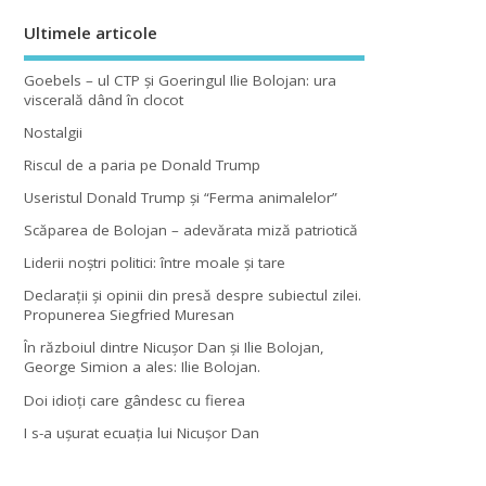
Ultimele articole
Goebels – ul CTP şi Goeringul Ilie Bolojan: ura
viscerală dând în clocot
Nostalgii
Riscul de a paria pe Donald Trump
Useristul Donald Trump şi “Ferma animalelor”
Scăparea de Bolojan – adevărata miză patriotică
Liderii noştri politici: între moale şi tare
Declaraţii şi opinii din presă despre subiectul zilei.
Propunerea Siegfried Muresan
În războiul dintre Nicuşor Dan şi Ilie Bolojan,
George Simion a ales: Ilie Bolojan.
Doi idioţi care gândesc cu fierea
I s-a uşurat ecuaţia lui Nicuşor Dan