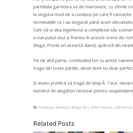
partidului garnitura sa de marionete, cu sforile r
la singurul mod de a conduce pe care îl cunoaște. 
terminațiile ce i-au asigurat până acum ubicuitat
Cum să-și dea ingeniosul și complexul său scenariu
a mai putut visa și frumos în aceste vremi de res
Blaga, Preda ori această damă, apărută din neant
Pe de altă parte, continuând tot cu acești oameni
trage din toate părțile, devin ținte nu doar perfec
Și atunci preferă să tragă de timp.Â Tace, obser
numărul de alegători necesar pentru suspendarea
Anastase
,
Basescu
,
Blaga
,
Boc
,
Dinu Patriciu
,
Gabriel Lii
Related Posts