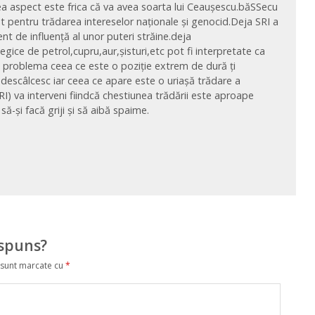
ilea aspect este frica că va avea soarta lui Ceaușescu.băSSecu
 pentru trădarea intereselor naționale și genocid.Deja SRI a
t de influență al unor puteri străine.deja
egice de petrol,cupru,aur,șisturi,etc pot fi interpretate ca
i problema ceea ce este o poziție extrem de dură ți
 descâlcesc iar ceea ce apare este o uriașă trădare a
I) va interveni fiindcă chestiunea trădării este aproape
-și facă griji și să aibă spaime.
ăspuns?
 sunt marcate cu
*