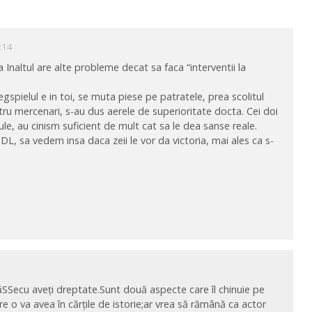
1:14
 Inaltul are alte probleme decat sa faca “interventii la
iegspielul e in toi, se muta piese pe patratele, prea scolitul
tru mercenari, s-au dus aerele de superioritate docta. Cei doi
stule, au cinism suficient de mult cat sa le dea sanse reale.
n PDL, sa vedem insa daca zeii le vor da victoria, mai ales ca s-
băSSecu aveți dreptate.Sunt două aspecte care îl chinuie pe
e o va avea în cărțile de istorie;ar vrea să rămână ca actor