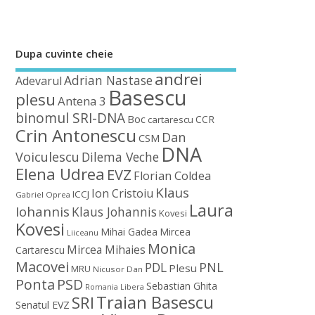
Dupa cuvinte cheie
andrei
Adrian Nastase
Adevarul
Basescu
plesu
Antena 3
binomul SRI-DNA
Boc
CCR
cartarescu
Crin Antonescu
Dan
CSM
DNA
Voiculescu
Dilema Veche
Elena Udrea
EVZ
Florian Coldea
Klaus
Ion Cristoiu
ICCJ
Gabriel Oprea
Laura
Iohannis
Klaus Johannis
Kovesi
Kovesi
Mihai Gadea
Mircea
Liiceanu
Monica
Mircea Mihaies
Cartarescu
Macovei
PDL
PNL
Plesu
MRU
Nicusor Dan
Ponta
PSD
Sebastian Ghita
Romania Libera
Traian Basescu
SRI
Senatul EVZ