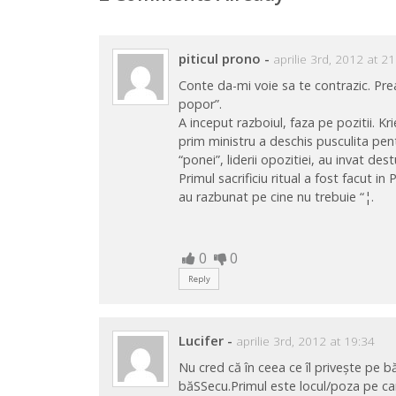
piticul prono
-
aprilie 3rd, 2012 at 2
Conte da-mi voie sa te contrazic. Prea
popor”.
A inceput razboiul, faza pe pozitii. Kr
prim ministru a deschis pusculita pen
“ponei”, liderii opozitiei, au invat de
Primul sacrificiu ritual a fost facut i
au razbunat pe cine nu trebuie “¦.
0
0
Reply
Lucifer
-
aprilie 3rd, 2012 at 19:34
Nu cred că în ceea ce îl privește pe 
băSSecu.Primul este locul/poza pe car