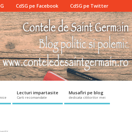
SG
CdSG pe Facebook
CdSG pe Twitter
Lecturi impartasite
Musafiri pe blog
mice
Carti recomandate
dedicata cititorilor mei
ents