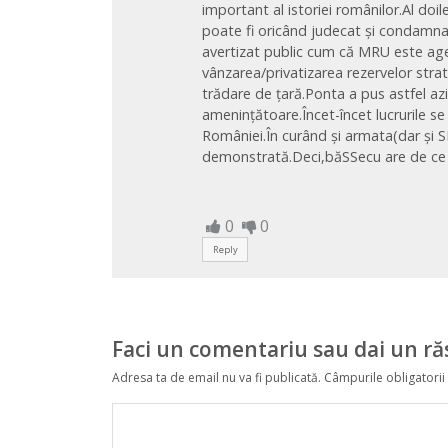
important al istoriei românilor.Al do
poate fi oricând judecat și condamnat
avertizat public cum că MRU este agen
vânzarea/privatizarea rezervelor strat
trădare de țară.Ponta a pus astfel az
amenințătoare.Încet-încet lucrurile se
României.În curând și armata(dar și SR
demonstrată.Deci,băSSecu are de ce să
0
0
Reply
Faci un comentariu sau dai un r
Adresa ta de email nu va fi publicată.
Câmpurile obligatorii