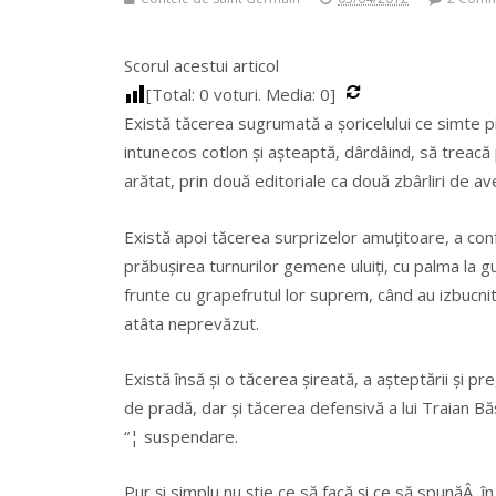
Scorul acestui articol
[Total:
0
voturi. Media:
0
]
Există tăcerea sugrumată a șoricelului ce simte pi
intunecos cotlon și așteaptă, dârdâind, să treacă 
arătat, prin două editoriale ca două zbârliri de av
Există apoi tăcerea surprizelor amuțitoare, a confr
prăbușirea turnurilor gemene uluiți, cu palma la gură
frunte cu grapefrutul lor suprem, când au izbucnit
atâta neprevăzut.
Există însă și o tăcerea șireată, a așteptării și p
de pradă, dar și tăcerea defensivă a lui Traian Bă
“¦ suspendare.
Pur și simplu nu știe ce să facă și ce să spunăÂ 