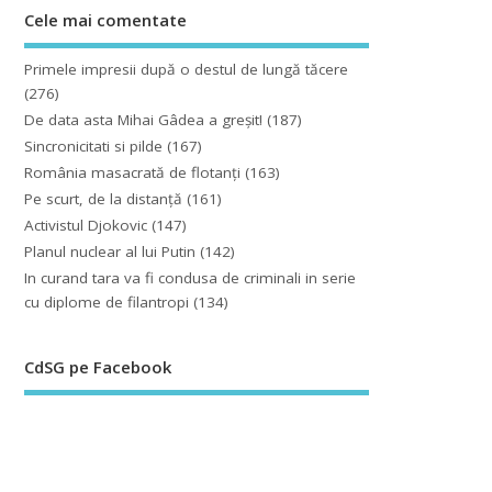
Cele mai comentate
Primele impresii după o destul de lungă tăcere
(276)
De data asta Mihai Gâdea a greşit!
(187)
Sincronicitati si pilde
(167)
România masacrată de flotanţi
(163)
Pe scurt, de la distanță
(161)
Activistul Djokovic
(147)
Planul nuclear al lui Putin
(142)
In curand tara va fi condusa de criminali in serie
cu diplome de filantropi
(134)
CdSG pe Facebook