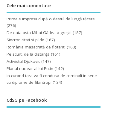
Cele mai comentate
Primele impresii după o destul de lungă tăcere
(276)
De data asta Mihai Gâdea a greşit!
(187)
Sincronicitati si pilde
(167)
România masacrată de flotanţi
(163)
Pe scurt, de la distanță
(161)
Activistul Djokovic
(147)
Planul nuclear al lui Putin
(142)
In curand tara va fi condusa de criminali in serie
cu diplome de filantropi
(134)
CdSG pe Facebook