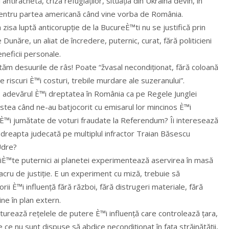
antirachetă, criza refugiaților, situația din Ukraina devin, în
 pentru partea americană când vine vorba de România.
 zisa luptă anticorupție de la BucureÈ™ti nu se justifică prin
de Dunăre, un aliat de încredere, puternic, curat, fără politicieni
eficii personale.
pătăm desuurile de râs! Poate “žvasal necondiționat, fără coloană
 riscuri È™i costuri, trebile murdare ale suzeranului”.
ă, adevărul È™i dreptatea în România ca pe Regele Junglei
astea când ne-au batjocorit cu emisarul lor mincinos È™i
on È™i jumătate de voturi fraudate la Referendum? Îi interesează
 dreapta judecată pe multiplul infractor Traian Băsescu
Udre?
niÈ™te puternici ai planetei experimentează aservirea în masă
ulacru de justiție. E un experiment cu miză, trebuie să
i È™i influență fără război, fără distrugeri materiale, fără
ine în plan extern.
cturează rețelele de putere È™i influență care controlează țara,
e ce nu sunt dispuse să abdice necondiționat în fața străinătății,