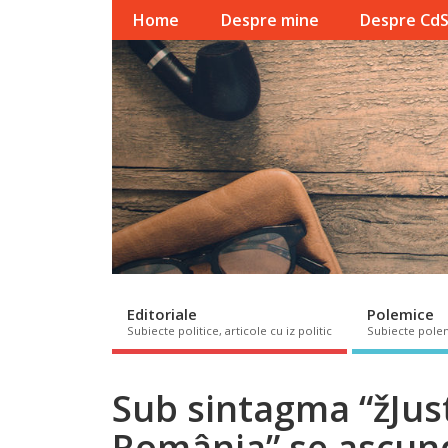
Home
Despre mine
Despre Cd
Editoriale
Polemice
Subiecte politice, articole cu iz politic
Subiecte pole
Sub sintagma “žJus
România” se ascun