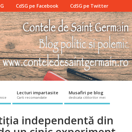
SG
CdSG pe Facebook
CdSG pe Twitter
Lecturi impartasite
Musafiri pe blog
mice
Carti recomandate
dedicata cititorilor mei
tiția independentă din
de un cinic experiment