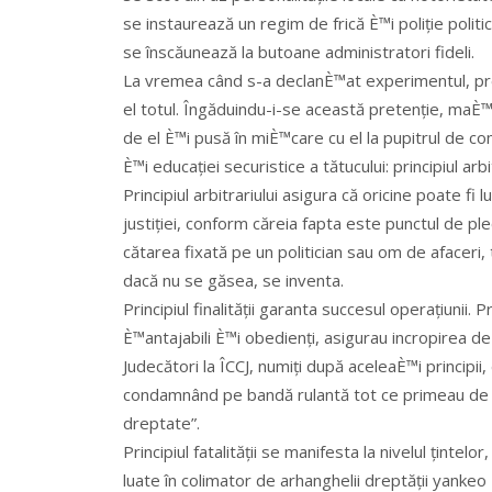
se instaurează un regim de frică È™i poliție polit
se înscăunează la butoane administratori fideli.
La vremea când s-a declanÈ™at experimentul, pre
el totul. Îngăduindu-i-se această pretenție, maÈ™
de el È™i pusă în miÈ™care cu el la pupitrul de co
È™i educației securistice a tătucului: principiul arbitra
Principiul arbitrariului asigura că oricine poate fi 
justiției, conform căreia fapta este punctul de ple
cătarea fixată pe un politician sau om de afaceri, 
dacă nu se găsea, se inventa.
Principiul finalității garanta succesul operațiunii.
È™antajabili È™i obedienți, asigurau incropirea 
Judecători la ÎCCJ, numiți după aceleaÈ™i principii
condamnând pe bandă rulantă tot ce primeau de la p
dreptate”.
Principiul fatalității se manifesta la nivelul ținte
luate în colimator de arhanghelii dreptății yankeo