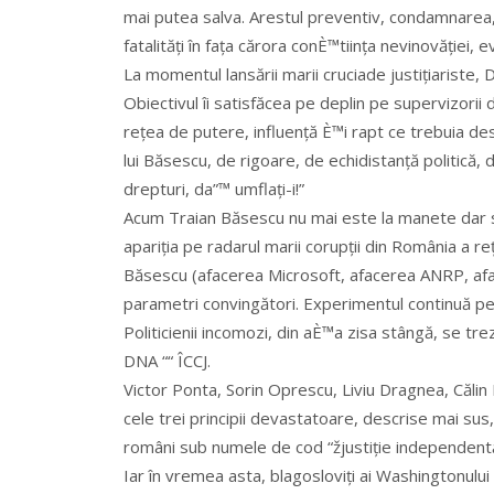
mai putea salva. Arestul preventiv, condamnarea,
fatalități în fața cărora conÈ™tiința nevinovăției, 
La momentul lansării marii cruciade justițiariste
Obiectivul îi satisfăcea pe deplin pe supervizori
rețea de putere, influență È™i rapt ce trebuia des
lui Băsescu, de rigoare, de echidistanță politică,
drepturi, da”™ umflați-i!”
Acum Traian Băsescu nu mai este la manete dar set
apariția pe radarul marii corupții din România a 
Băsescu (afacerea Microsoft, afacerea ANRP, afac
parametri convingători. Experimentul continuă pe s
Politicienii incomozi, din aÈ™a zisa stângă, se trez
DNA ““ ÎCCJ.
Victor Ponta, Sorin Oprescu, Liviu Dragnea, Călin
cele trei principii devastatoare, descrise mai sus
români sub numele de cod “žjustiție independentă
Iar în vremea asta, blagosloviți ai Washingtonului