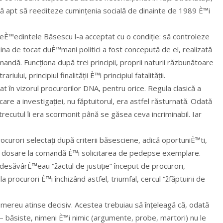
ică apt să reediteze cumințenia socială de dinainte de 1989 È™i
È™edintele Băsescu l-a acceptat cu o condiție: să controleze
ina de tocat duÈ™mani politici a fost concepută de el, realizată
mandă. Funcționa după trei principii, proprii naturii răzbunătoare
riului, principiul finalității È™i principiul fatalității.
luat în vizorul procurorilor DNA, pentru orice. Regula clasică a
care a investigației, nu făptuitorul, era astfel răsturnată. Odată
trecutul îi era scormonit până se găsea ceva incriminabil. Iar
 Procurori selectați după criterii băsesciene, adică oportuniÈ™ti,
de dosare la comandă È™i solicitarea de pedepse exemplare.
, desăvârÈ™eau “žactul de justiție” început de procurori,
rocurori È™i închizând astfel, triumfal, cercul “žfăptuirii de
lor, mereu atinse decisiv. Acestea trebuiau să înțeleagă că, odată
 – băsiste, nimeni È™i nimic (argumente, probe, martori) nu le