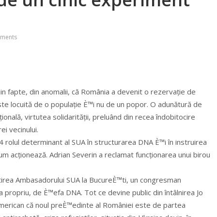
ments
 din fapte, din anomalii, că România a devenit o rezervație de
ste locuită de o populație È™i nu de un popor. O adunătură de
onală, virtutea solidarității, preluând din recea îndobitocire
ei vecinului.
24 rolul determinant al SUA în structurarea DNA È™i în instruirea
cum acționează. Adrian Severin a reclamat funcționarea unui birou
stirea Ambasadorului SUA la BucureÈ™ti, un congresman
la propriu, de È™efa DNA. Tot ce devine public din întâlnirea Jo
i american că noul preÈ™edinte al României este de partea