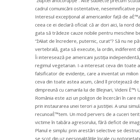
“žluptei anticorupție”. Alte subiecte precum scutul 
cadrul comunicării ostentative, nesemnificative
Interesul excepțional al americanilor față de aÈ™a
ceea ce ei declară oficial: că ar dori aici, la nord 
gata să trădeze cauze nobile pentru meschine ben
“žAliat de încredere, puternic, curat”? Să nu ne 
vertebrală, gata să execute, la ordin, indiferent de
Îi interesează pe americani justiția independent
regimul vegetarian. I-a interesat ceva din toate 
falsificator de evidențe, care a inventat un mili
ceva din toate astea acum, când îl protejează de
dimpreună cu camarila lui de Blejnari, Videni È™i 
România este azi un poligon de încercări în care 
prin instaurarea unei terori a justiției. A unui sim
recunoaÈ™tem. Un mod pervers de a cuceri teritori
victime în tabăra agresorului, fără deficit de imag
Planul e simplu: prin arestări selective se destru
se scot din uz personalitățile locale cu notorietat