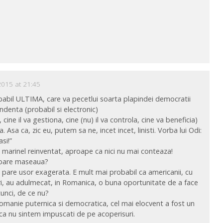
2015 at 21:45
obabil ULTIMA, care va pecetlui soarta plapindei democratii
ndenta (probabil si electronic)
 cine il va gestiona, cine (nu) il va controla, cine va beneficia)
Asa ca, zic eu, putem sa ne, incet incet, linisti. Vorba lui Odi:
asi!”
 marinel reinventat, aproape ca nici nu mai conteaza!
i doare maseaua?
 pare usor exagerata. E mult mai probabil ca americanii, cu
tori, au adulmecat, in Romanica, o buna oportunitate de a face
tunci, de ce nu?
omanie puternica si democratica, cel mai elocvent a fost un
daca nu sintem impuscati de pe acoperisuri.