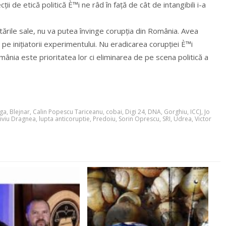
ii de etică politică È™i ne râd în față de cât de intangibili i-a
ările sale, nu va putea învinge corupția din România. Avea
pe inițiatorii experimentului. Nu eradicarea corupției È™i
mânia este prioritatea lor ci eliminarea de pe scena politică a
aga
,
Blejnar
,
Calin Popescu Tariceanu
,
cobai
,
Digi 24
,
DNA
,
Gorghiu
,
ICCJ
,
Jo
iviu Dragnea
,
lupta anticoruptie
,
Predoiu
,
Sorin Oprescu
,
SRI
,
Udrea
,
Victor