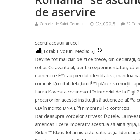
de aservire
Contele de Saint Germain
02/10/2015
22 Com
Scorul acestui articol
[Total:
1
voturi. Media:
5
]
Devine tot mai clar pe zi ce trece, din declarații,
cobai. Cu avantajul, pentru experimentatori, că e
oameni ce È™i-au pierdut identitatea, mândria nați
comunistă cultul delațiunii È™i plăcerea morții capr
Laura Kovesi a recunoscut în interviul de la Digi 
procurorilor acestei instituții să acționeze aÈ™a 
CIA în incinta DNA È™i nimeni nu l-a contrazis.
Dar deasupra vorbelor strivesc faptele. La inve
american îi cere imperativ acestuia să aibă grijă, 
Biden ““ Klaus Iohannis este satisfacția liderulu