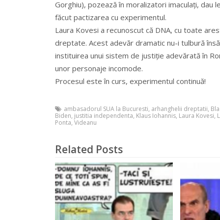
Gorghiu), pozează în moralizatori imaculați, dau lecț
făcut pactizarea cu experimentul.
Laura Kovesi a recunoscut că DNA, cu toate arest
dreptate. Acest adevăr dramatic nu-i tulbură însă 
instituirea unui sistem de justiție adevărată în Ro
unor personaje incomode.
Procesul este în curs, experimentul continuă!
ambasadorul SUA la Bucuresti
,
arhanghelii dreptatii
,
Bl
Biden
,
justitia independenta
,
Klaus Iohannis
,
Laura Kovesi
,
L
Ponta
,
Videanu
Related Posts