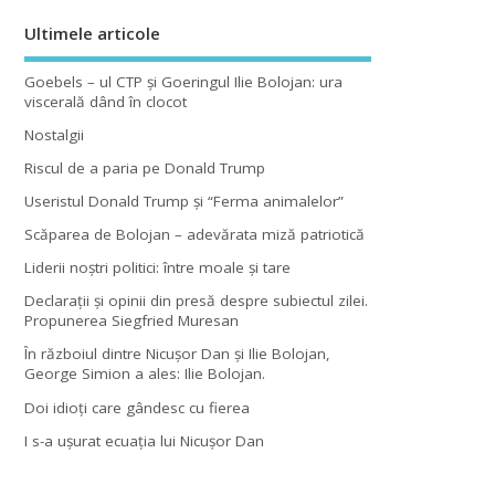
Ultimele articole
Goebels – ul CTP şi Goeringul Ilie Bolojan: ura
viscerală dând în clocot
Nostalgii
Riscul de a paria pe Donald Trump
Useristul Donald Trump şi “Ferma animalelor”
Scăparea de Bolojan – adevărata miză patriotică
Liderii noştri politici: între moale şi tare
Declaraţii şi opinii din presă despre subiectul zilei.
Propunerea Siegfried Muresan
În războiul dintre Nicuşor Dan şi Ilie Bolojan,
George Simion a ales: Ilie Bolojan.
Doi idioţi care gândesc cu fierea
I s-a uşurat ecuaţia lui Nicuşor Dan