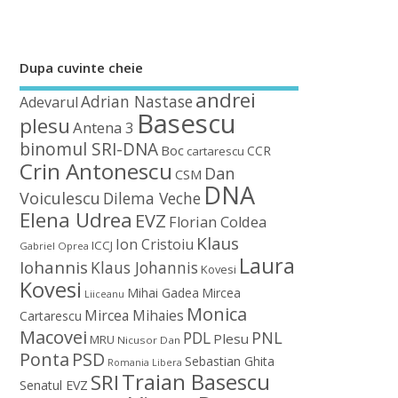
Dupa cuvinte cheie
andrei
Adrian Nastase
Adevarul
Basescu
plesu
Antena 3
binomul SRI-DNA
Boc
CCR
cartarescu
Crin Antonescu
Dan
CSM
DNA
Voiculescu
Dilema Veche
Elena Udrea
EVZ
Florian Coldea
Klaus
Ion Cristoiu
ICCJ
Gabriel Oprea
Laura
Iohannis
Klaus Johannis
Kovesi
Kovesi
Mihai Gadea
Mircea
Liiceanu
Monica
Mircea Mihaies
Cartarescu
Macovei
PDL
PNL
Plesu
MRU
Nicusor Dan
Ponta
PSD
Sebastian Ghita
Romania Libera
Traian Basescu
SRI
Senatul EVZ