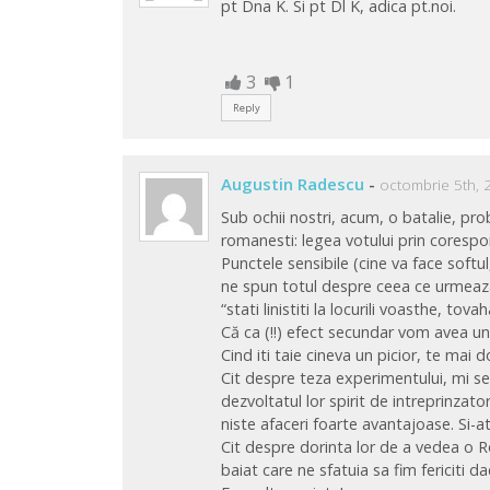
pt Dna K. Si pt Dl K, adica pt.noi.
3
1
Reply
Augustin Radescu
-
octombrie 5th, 
Sub ochii nostri, acum, o batalie, pr
romanesti: legea votului prin corespo
Punctele sensibile (cine va face softul,
ne spun totul despre ceea ce urmeaza. 
“stati linistiti la locurili voasthe, tovah
Că ca (!!) efect secundar vom avea un
Cind iti taie cineva un picior, te ma
Cit despre teza experimentului, mi se
dezvoltatul lor spirit de intreprinza
niste afaceri foarte avantajoase. Si-a
Cit despre dorinta lor de a vedea o R
baiat care ne sfatuia sa fim fericiti 