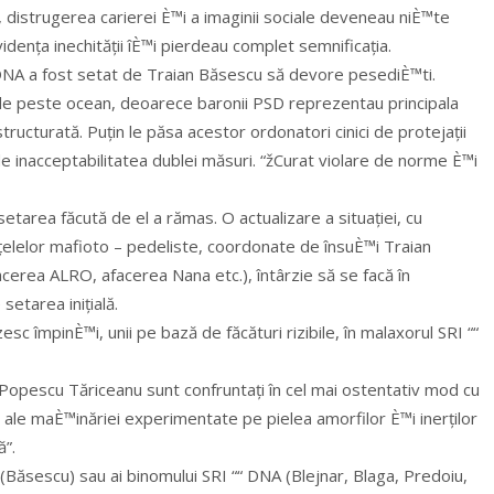
 distrugerea carierei È™i a imaginii sociale deveneau niÈ™te
evidența inechității îÈ™i pierdeau complet semnificația.
, DNA a fost setat de Traian Băsescu să devore pesediÈ™ti.
i de peste ocean, deoarece baronii PSD reprezentau principala
tructurată. Puțin le păsa acestor ordonatori cinici de protejații
 de inacceptabilitatea dublei măsuri. “žCurat violare de norme È™i
area făcută de el a rămas. O actualizare a situației, cu
rețelelor mafioto – pedeliste, coordonate de însuÈ™i Traian
erea ALRO, afacerea Nana etc.), întârzie să se facă în
etarea inițială.
esc împinÈ™i, unii pe bază de făcături rizibile, în malaxorul SRI ““
 Popescu Tăriceanu sunt confruntați în cel mai ostentativ mod cu
, ale maÈ™inăriei experimentate pe pielea amorfilor È™i inerților
”.
 (Băsescu) sau ai binomului SRI ““ DNA (Blejnar, Blaga, Predoiu,