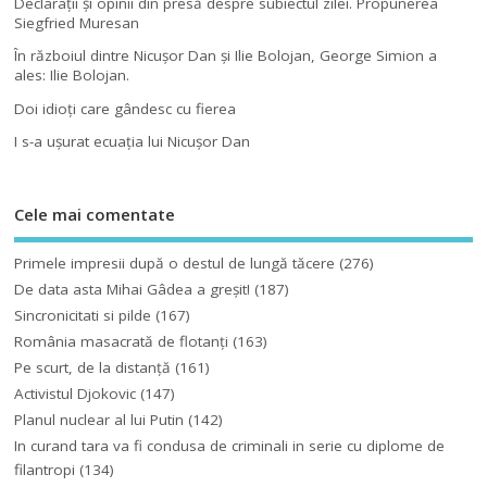
Declaraţii şi opinii din presă despre subiectul zilei. Propunerea
Siegfried Muresan
În războiul dintre Nicuşor Dan şi Ilie Bolojan, George Simion a
ales: Ilie Bolojan.
Doi idioţi care gândesc cu fierea
I s-a uşurat ecuaţia lui Nicuşor Dan
Cele mai comentate
Primele impresii după o destul de lungă tăcere
(276)
De data asta Mihai Gâdea a greşit!
(187)
Sincronicitati si pilde
(167)
România masacrată de flotanţi
(163)
Pe scurt, de la distanță
(161)
Activistul Djokovic
(147)
Planul nuclear al lui Putin
(142)
In curand tara va fi condusa de criminali in serie cu diplome de
filantropi
(134)