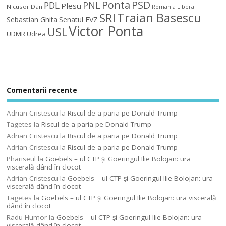
Ponta
PSD
PDL
PNL
Plesu
Nicusor Dan
Romania Libera
Traian Basescu
SRI
Sebastian Ghita
Senatul EVZ
Victor Ponta
USL
UDMR
Udrea
Comentarii recente
Adrian Cristescu
la
Riscul de a paria pe Donald Trump
Tagetes
la
Riscul de a paria pe Donald Trump
Adrian Cristescu
la
Riscul de a paria pe Donald Trump
Adrian Cristescu
la
Riscul de a paria pe Donald Trump
Phariseul
la
Goebels – ul CTP şi Goeringul Ilie Bolojan: ura
viscerală dând în clocot
Adrian Cristescu
la
Goebels – ul CTP şi Goeringul Ilie Bolojan: ura
viscerală dând în clocot
Tagetes
la
Goebels – ul CTP şi Goeringul Ilie Bolojan: ura viscerală
dând în clocot
Radu Humor
la
Goebels – ul CTP şi Goeringul Ilie Bolojan: ura
viscerală dând în clocot