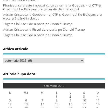
Phariseul care este impacat cu ce va urma
la
Goebels – ul CTP şi
Goeringul Ilie Bolojan: ura viscerală dând în clocot
Adrian Cristescu
la
Goebels – ul CTP şi Goeringul Ilie Bolojan: ura
viscerală dând în clocot
Tagetes
la
Riscul de a paria pe Donald Trump
Adrian Cristescu
la
Riscul de a paria pe Donald Trump
Tagetes
la
Riscul de a paria pe Donald Trump
Arhiva articole
Articole dupa data
octombrie 2015
L
Ma
Mi
J
V
S
D
1
2
3
4
5
6
7
8
9
10
11
12
13
14
15
16
17
18