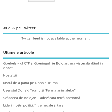
#CdSG pe Twitter
Twitter feed is not available at the moment.
Ultimele articole
Goebels – ul CTP şi Goeringul Ilie Bolojan: ura viscerală dând în
clocot
Nostalgii
Riscul de a paria pe Donald Trump
Useristul Donald Trump şi “Ferma animalelor”
Scăparea de Bolojan – adevărata miză patriotică
Liderii noştri politici: între moale şi tare