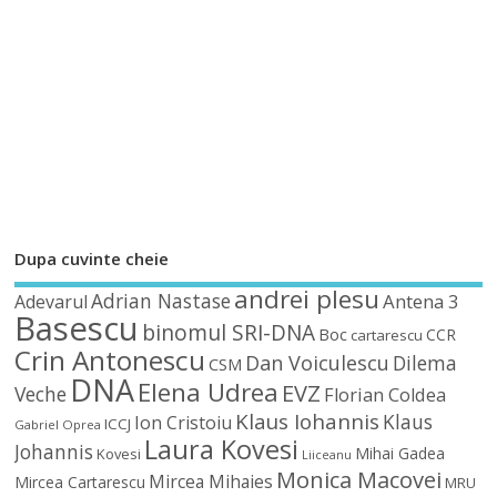
Dupa cuvinte cheie
andrei plesu
Adrian Nastase
Antena 3
Adevarul
Basescu
binomul SRI-DNA
Boc
CCR
cartarescu
Crin Antonescu
Dan Voiculescu
Dilema
CSM
DNA
Elena Udrea
EVZ
Veche
Florian Coldea
Klaus Iohannis
Klaus
Ion Cristoiu
ICCJ
Gabriel Oprea
Laura Kovesi
Johannis
Mihai Gadea
Kovesi
Liiceanu
Monica Macovei
Mircea Mihaies
Mircea Cartarescu
MRU