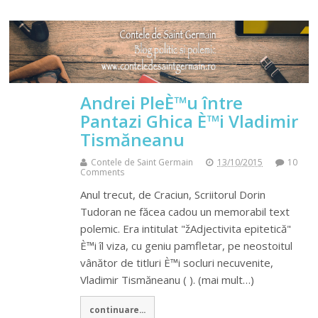
Andrei PleÈ™u între
Pantazi Ghica È™i Vladimir
Tismăneanu
Contele de Saint Germain
13/10/2015
10
Comments
Anul trecut, de Craciun, Scriitorul Dorin
Tudoran ne făcea cadou un memorabil text
polemic. Era intitulat "žAdjectivita epitetică"
È™i îl viza, cu geniu pamfletar, pe neostoitul
vânător de titluri È™i socluri necuvenite,
Vladimir Tismăneanu ( ). (mai mult…)
continuare...