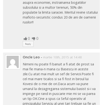
asupra economiei, instrainarea bogatiilor
subsolului si a multor terenuri, 50% din
populatie la limita saraciei. Meritul revine statului
mafioto-securistic condus 20 de ani de oamenii
rusilor!!
0
0
Reply
Oncle Leo
-
martie 10th, 2015 at 14:48
Nimeni nu poate fi banuit a fi atat de prost sa
mai fie mana-n mana cu Basescu in aceste
zile.Cu atat mai mult un sef de Servicii.Poate fi
cel mai mare ticalos si sa fi fost in biroul lui
Kovesi de o mie de ori.Daca acum va pune
umarul la dezagregarea sistemului basist si-i va
impinge pe rand in puscarie mie mi se va parea
un tip OK.Cine a spus ca Seful operativ al
principalului Serviciu al unei tari trebuie sa fie un