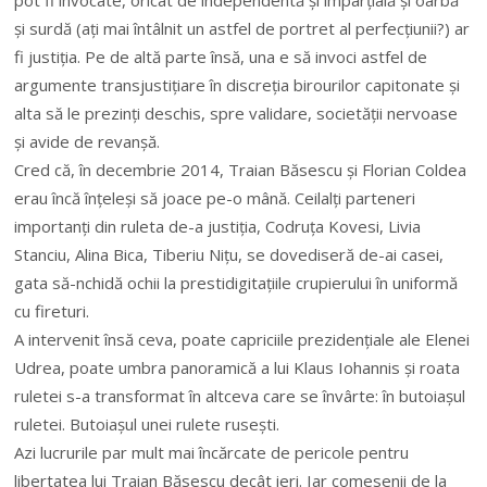
pot fi invocate, oricât de independentă și imparțială și oarbă
și surdă (ați mai întâlnit un astfel de portret al perfecțiunii?) ar
fi justiția. Pe de altă parte însă, una e să invoci astfel de
argumente transjustițiare în discreția birourilor capitonate și
alta să le prezinți deschis, spre validare, societății nervoase
și avide de revanșă.
Cred că, în decembrie 2014, Traian Băsescu și Florian Coldea
erau încă înțeleși să joace pe-o mână. Ceilalți parteneri
importanți din ruleta de-a justiția, Codruța Kovesi, Livia
Stanciu, Alina Bica, Tiberiu Nițu, se dovediseră de-ai casei,
gata să-nchidă ochii la prestidigitațiile crupierului în uniformă
cu fireturi.
A intervenit însă ceva, poate capriciile prezidențiale ale Elenei
Udrea, poate umbra panoramică a lui Klaus Iohannis și roata
ruletei s-a transformat în altceva care se învârte: în butoiașul
ruletei. Butoiașul unei rulete rusești.
Azi lucrurile par mult mai încărcate de pericole pentru
libertatea lui Traian Băsescu decât ieri. Iar comesenii de la