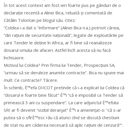
În tot acest context am fost ieri foarte pus pe gânduri de o
declarație recentă a Alinei Bica, reluată și comentată de
Cătălin Tolontan pe blogul său. Citez:
“Coldea i-a dat o “informare” (Alinei Bica n.a.) potrivit căreia,
“din rațiuni de securitate națională”, legate de exploatările pe
care Tender le deține în Africa, ar fi bine să reanalizeze
dosarul omului de afaceri. Astfel încît acesta să nu facă
închisaore.
Motivul lui Coldea? Prin firma lui Tender, Prospecțiuni SA,
“urmau să se deruleze anumite contracte”. Bica nu spune mai
mult. Ce contracte? Tăcere.
În schimb, È™efa DIICOT pretinde că i-a explicat lui Coldea că
“dosarul e foarte bine făcut” È™i “că e imposibil ca Tender să
primească 3 ani cu suspendare”. La care adjunctul È™efului
SRI ar fi devenit “vizibil deranjat” È™i a amenințat-o: “că s-ar
putea să o sfîrÈ™esc rău că atunci cînd se discută chestiuni
de stat nu am căderea necesară să aplic rațiuni de cenzură””.