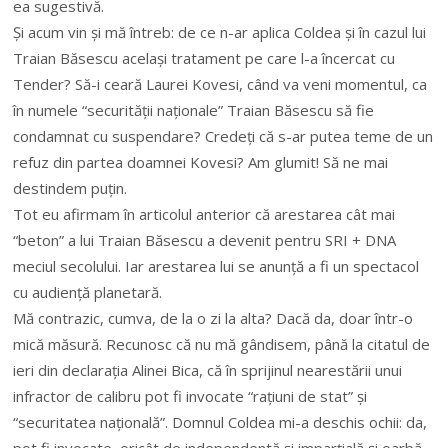
ea sugestivă.
Și acum vin și mă întreb: de ce n-ar aplica Coldea și în cazul lui
Traian Băsescu același tratament pe care l-a încercat cu
Tender? Să-i ceară Laurei Kovesi, când va veni momentul, ca
în numele “securității naționale” Traian Băsescu să fie
condamnat cu suspendare? Credeți că s-ar putea teme de un
refuz din partea doamnei Kovesi? Am glumit! Să ne mai
destindem puțin.
Tot eu afirmam în articolul anterior că arestarea cât mai
“beton” a lui Traian Băsescu a devenit pentru SRI + DNA
meciul secolului. Iar arestarea lui se anunță a fi un spectacol
cu audiență planetară.
Mă contrazic, cumva, de la o zi la alta? Dacă da, doar într-o
mică măsură. Recunosc că nu mă gândisem, până la citatul de
ieri din declarația Alinei Bica, că în sprijinul nearestării unui
infractor de calibru pot fi invocate “rațiuni de stat” și
“securitatea națională”. Domnul Coldea mi-a deschis ochii: da,