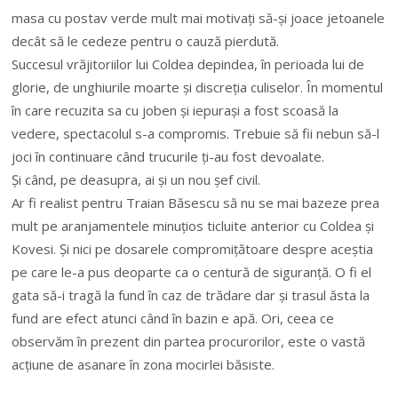
masa cu postav verde mult mai motivați să-și joace jetoanele
decât să le cedeze pentru o cauză pierdută.
Succesul vrăjitoriilor lui Coldea depindea, în perioada lui de
glorie, de unghiurile moarte și discreția culiselor. În momentul
în care recuzita sa cu joben și iepurași a fost scoasă la
vedere, spectacolul s-a compromis. Trebuie să fii nebun să-l
joci în continuare când trucurile ți-au fost devoalate.
Și când, pe deasupra, ai și un nou șef civil.
Ar fi realist pentru Traian Băsescu să nu se mai bazeze prea
mult pe aranjamentele minuțios ticluite anterior cu Coldea și
Kovesi. Și nici pe dosarele compromițătoare despre aceștia
pe care le-a pus deoparte ca o centură de siguranță. O fi el
gata să-i tragă la fund în caz de trădare dar și trasul ăsta la
fund are efect atunci când în bazin e apă. Ori, ceea ce
observăm în prezent din partea procurorilor, este o vastă
acțiune de asanare în zona mocirlei băsiste.