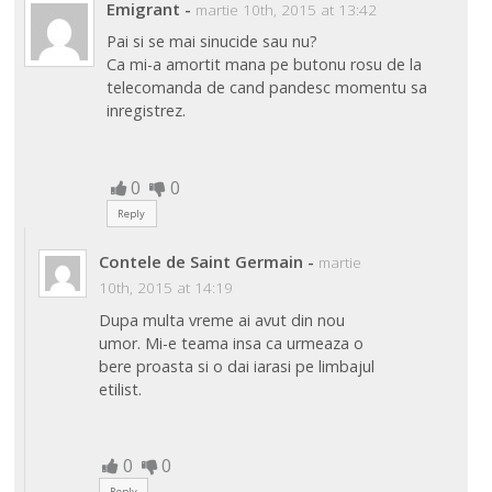
Emigrant
-
martie 10th, 2015 at 13:42
Pai si se mai sinucide sau nu?
Ca mi-a amortit mana pe butonu rosu de la
telecomanda de cand pandesc momentu sa
inregistrez.
0
0
Reply
Contele de Saint Germain
-
martie
10th, 2015 at 14:19
Dupa multa vreme ai avut din nou
umor. Mi-e teama insa ca urmeaza o
bere proasta si o dai iarasi pe limbajul
etilist.
0
0
Reply