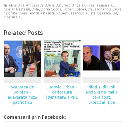
Alina Bica
,
Ambasada SUA la Bucuresti
,
Angela Ciurea
,
asanare
,
CCR
,
Ciprian Nastasiu
,
DNA
,
Dorin Cocos
,
Florian Coldea
,
Klaus Iohannis
,
Laura
Codruta Kovesi
,
mocirla basista
,
Robert Cazanciuc
,
ruleta ruseasca
,
SRI
,
Tiberiu Nitu
Related Posts
Scăparea de
Ludovic Orban –
Idioţi şi diavoli.
Bolojan –
caricatura
Nici SRI nu mai e
adevărata miză
identitară a PNL
ce-a fost.
patriotică
Exorcizaţi-l pe
Chirilă
Comentarii prin Facebook: