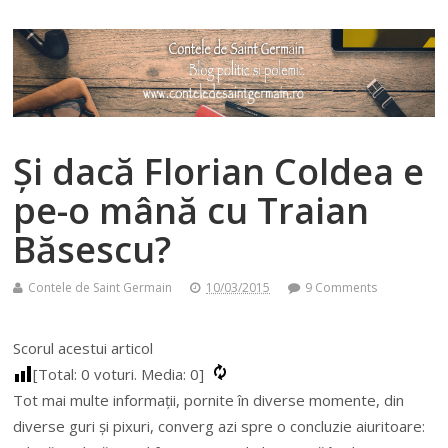
Și dacă Florian Coldea e
pe-o mână cu Traian
Băsescu?
Contele de Saint Germain
10/03/2015
9 Comments
Scorul acestui articol
[Total:
0
voturi. Media:
0
]
Tot mai multe informații, pornite în diverse momente, din
diverse guri și pixuri, converg azi spre o concluzie aiuritoare: