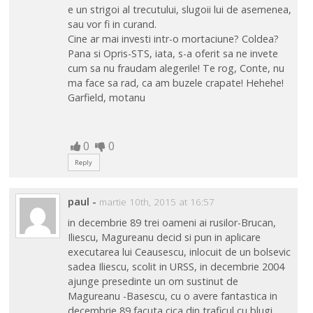
e un strigoi al trecutului, slugoii lui de asemenea,
sau vor fi in curand.
Cine ar mai investi intr-o mortaciune? Coldea?
Pana si Opris-STS, iata, s-a oferit sa ne invete
cum sa nu fraudam alegerile! Te rog, Conte, nu
ma face sa rad, ca am buzele crapate! Hehehe!
Garfield, motanu
0
0
Reply
paul
-
martie 10th, 2015 at 16:57
in decembrie 89 trei oameni ai rusilor-Brucan,
Iliescu, Magureanu decid si pun in aplicare
executarea lui Ceausescu, inlocuit de un bolsevic
sadea Iliescu, scolit in URSS, in decembrie 2004
ajunge presedinte un om sustinut de
Magureanu -Basescu, cu o avere fantastica in
decembrie 89 facuta cica din traficul cu blugi,