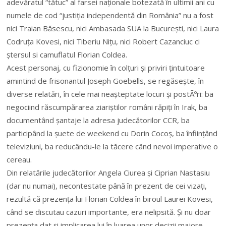
adevăratul “tătuc” al farsei naționale botezată în ultimii ani cu
numele de cod “justiția independentă din România” nu a fost
nici Traian Băsescu, nici Ambasada SUA la București, nici Laura
Codruța Kovesi, nici Tiberiu Nițu, nici Robert Cazanciuc ci
ștersul si camuflatul Florian Coldea.
Acest personaj, cu fizionomie în colțuri și priviri țintuitoare
amintind de frisonantul Joseph Goebells, se regăsește, în
diverse relatări, în cele mai neașteptate locuri și postÃºri: ba
negociind răscumpărarea ziariștilor români răpiți în Irak, ba
documentând șantaje la adresa judecătorilor CCR, ba
participând la șuete de weekend cu Dorin Cocoș, ba înființând
televiziuni, ba reducându-le la tăcere când nevoi imperative o
cereau.
Din relatările judecătorilor Angela Ciurea și Ciprian Nastasiu
(dar nu numai), necontestate până în prezent de cei vizați,
rezultă că prezența lui Florian Coldea în biroul Laurei Kovesi,
când se discutau cazuri importante, era nelipsită. Și nu doar
prezența dat și implicarea lui în luarea unor decizii majore