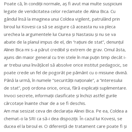
Poate că, în condiții normale, aș fi avut mai multe suspiciuni
legate de veridicitatea celor reclamate de Alina Bica. Cu
gândul însă la imaginea unui Coldea vigilent, patrulând prin
biroul lui Kovesi ca să se asigure că aceasta nu va pleca
urechea la argumentele lui Ciurea și Nastasiu și nu se va
abate de la planul impus de el, din “rațiuni de stat”, denunțul
Alinei Bica mi s-a părut credibil și extrem de grav. Omul ăsta,
ajuns din maior general cu trei stele în mai puțin timp decât i-
ar trebui unui învățăcel să absolve orice institut pedagocic, se
poate crede un fel de pogorât pe pământ cu o misiune divină.
Până la urmă, în numele “securității naționale”, a “interesului
de stat”, poți ordona orice, oricui, fără explicații suplimentare.
Invoci secrete, informații clasificate și închizi astfel gurile
cârcotașe înainte chiar de a se fi deschis.
Am mai sesizat ceva din declarația Alinei Bica. Pe ea, Coldea a
chemat-o la SRI ca să-i dea dispoziții. În cazul lui Kovesi, se
ducea el la biroul ei. O diferență de tratament care poate fi și