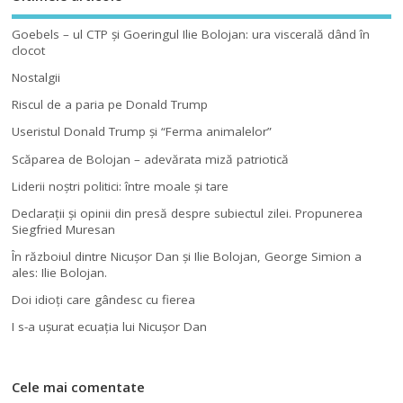
Goebels – ul CTP şi Goeringul Ilie Bolojan: ura viscerală dând în
clocot
Nostalgii
Riscul de a paria pe Donald Trump
Useristul Donald Trump şi “Ferma animalelor”
Scăparea de Bolojan – adevărata miză patriotică
Liderii noştri politici: între moale şi tare
Declaraţii şi opinii din presă despre subiectul zilei. Propunerea
Siegfried Muresan
În războiul dintre Nicuşor Dan şi Ilie Bolojan, George Simion a
ales: Ilie Bolojan.
Doi idioţi care gândesc cu fierea
I s-a uşurat ecuaţia lui Nicuşor Dan
Cele mai comentate