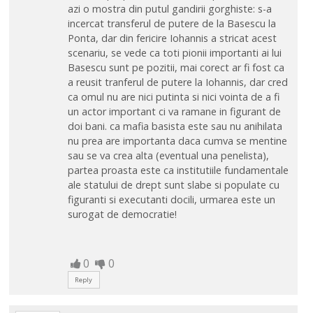
azi o mostra din putul gandirii gorghiste: s-a
incercat transferul de putere de la Basescu la
Ponta, dar din fericire Iohannis a stricat acest
scenariu, se vede ca toti pionii importanti ai lui
Basescu sunt pe pozitii, mai corect ar fi fost ca
a reusit tranferul de putere la Iohannis, dar cred
ca omul nu are nici putinta si nici vointa de a fi
un actor important ci va ramane in figurant de
doi bani. ca mafia basista este sau nu anihilata
nu prea are importanta daca cumva se mentine
sau se va crea alta (eventual una penelista),
partea proasta este ca institutiile fundamentale
ale statului de drept sunt slabe si populate cu
figuranti si executanti docili, urmarea este un
surogat de democratie!
0
0
Reply