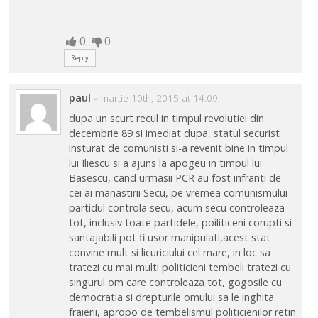
0
0
Reply
paul
-
martie 10th, 2015 at 14:09
dupa un scurt recul in timpul revolutiei din
decembrie 89 si imediat dupa, statul securist
insturat de comunisti si-a revenit bine in timpul
lui Iliescu si a ajuns la apogeu in timpul lui
Basescu, cand urmasii PCR au fost infranti de
cei ai manastirii Secu, pe vremea comunismului
partidul controla secu, acum secu controleaza
tot, inclusiv toate partidele, poiliticeni corupti si
santajabili pot fi usor manipulati,acest stat
convine mult si licuriciului cel mare, in loc sa
tratezi cu mai multi politicieni tembeli tratezi cu
singurul om care controleaza tot, gogosile cu
democratia si drepturile omului sa le inghita
fraierii, apropo de tembelismul politicienilor retin