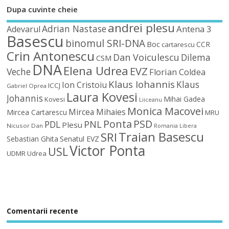
Dupa cuvinte cheie
andrei plesu
Adrian Nastase
Antena 3
Adevarul
Basescu
binomul SRI-DNA
Boc
CCR
cartarescu
Crin Antonescu
Dan Voiculescu
Dilema
CSM
DNA
Elena Udrea
EVZ
Veche
Florian Coldea
Klaus Iohannis
Klaus
Ion Cristoiu
ICCJ
Gabriel Oprea
Laura Kovesi
Johannis
Mihai Gadea
Kovesi
Liiceanu
Monica Macovei
Mircea Mihaies
Mircea Cartarescu
MRU
Ponta
PSD
PDL
PNL
Plesu
Nicusor Dan
Romania Libera
Traian Basescu
SRI
Sebastian Ghita
Senatul EVZ
Victor Ponta
USL
UDMR
Udrea
Comentarii recente