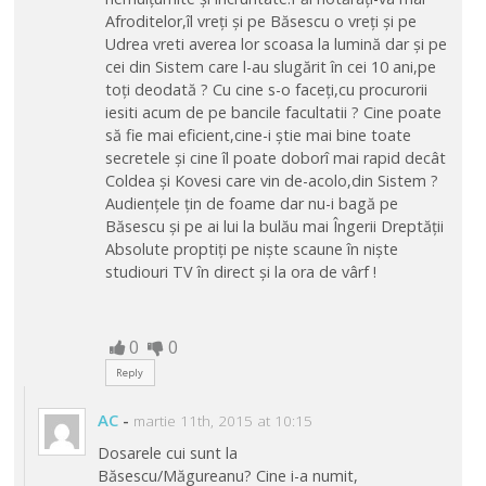
Afroditelor,îl vreți și pe Băsescu o vreți și pe
Udrea vreti averea lor scoasa la lumină dar și pe
cei din Sistem care l-au slugărit în cei 10 ani,pe
toți deodată ? Cu cine s-o faceți,cu procurorii
iesiti acum de pe bancile facultatii ? Cine poate
să fie mai eficient,cine-i știe mai bine toate
secretele și cine îl poate doborî mai rapid decât
Coldea și Kovesi care vin de-acolo,din Sistem ?
Audiențele țin de foame dar nu-i bagă pe
Băsescu și pe ai lui la bulău mai Îngerii Dreptății
Absolute proptiți pe niște scaune în niște
studiouri TV în direct și la ora de vârf !
0
0
Reply
AC
-
martie 11th, 2015 at 10:15
Dosarele cui sunt la
Băsescu/Măgureanu? Cine i-a numit,