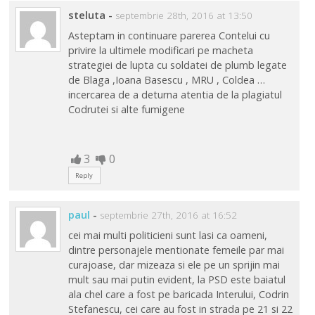
steluta
-
septembrie 28th, 2016 at 13:50
Asteptam in continuare parerea Contelui cu
privire la ultimele modificari pe macheta
strategiei de lupta cu soldatei de plumb legate
de Blaga ,Ioana Basescu , MRU , Coldea …
incercarea de a deturna atentia de la plagiatul
Codrutei si alte fumigene
3
0
Reply
paul
-
septembrie 27th, 2016 at 16:52
cei mai multi politicieni sunt lasi ca oameni,
dintre personajele mentionate femeile par mai
curajoase, dar mizeaza si ele pe un sprijin mai
mult sau mai putin evident, la PSD este baiatul
ala chel care a fost pe baricada Interului, Codrin
Stefanescu, cei care au fost in strada pe 21 si 22