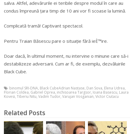
salva. Altfel, adevărurile ei teribile despre modul în care au
condus împreună țara timp de 10 ani vor fi scoase la lumină.
Complicată tramă! Captivant spectacol.
Pentru Traian Băsescu pare o situație fără ieÈ™ire.
Doar dacă, în ultimul moment, nu intervine o minune care să-i
destabilizeze adversarii. Cum ar fi, de exemplu, dezvăluirile
Black Cube.
binomul SRI-DNA
,
Black CubeAdrian Nastase
,
Dan Sova
,
Elena Udrea
,
Florian Coldea
,
Gabriel Oprea
,
inchisoarea Targsor
,
Ioana Basescu
,
Laura
Kovesi
,
Tiberiu Nitu
,
Vadim Tudor
,
Varujan Vosganian
,
Victor Ciutacu
Related Posts