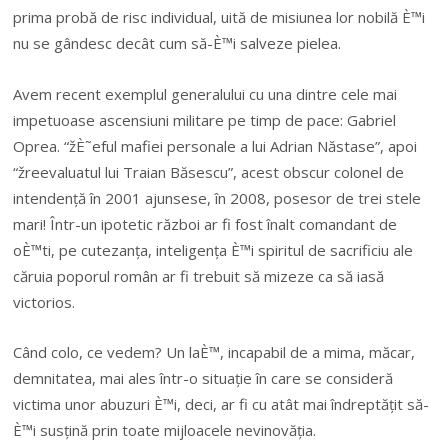
prima probă de risc individual, uită de misiunea lor nobilă È™i
nu se gândesc decât cum să-È™i salveze pielea.
Avem recent exemplul generalului cu una dintre cele mai
impetuoase ascensiuni militare pe timp de pace: Gabriel
Oprea. “žÈ˜eful mafiei personale a lui Adrian Năstase”, apoi
“žreevaluatul lui Traian Băsescu”, acest obscur colonel de
intendență în 2001 ajunsese, în 2008, posesor de trei stele
mari! Într-un ipotetic război ar fi fost înalt comandant de
oÈ™ti, pe cutezanța, inteligența È™i spiritul de sacrificiu ale
căruia poporul român ar fi trebuit să mizeze ca să iasă
victorios.
Când colo, ce vedem? Un laÈ™, incapabil de a mima, măcar,
demnitatea, mai ales într-o situație în care se consideră
victima unor abuzuri È™i, deci, ar fi cu atât mai îndreptățit să-
È™i susțină prin toate mijloacele nevinovăția.