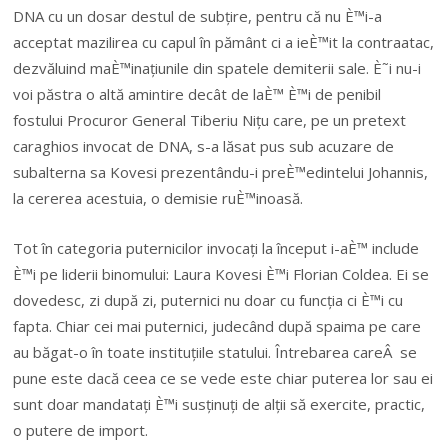
DNA cu un dosar destul de subțire, pentru că nu È™i-a
acceptat mazilirea cu capul în pământ ci a ieÈ™it la contraatac,
dezvăluind maÈ™inațiunile din spatele demiterii sale. È˜i nu-i
voi păstra o altă amintire decât de laÈ™ È™i de penibil
fostului Procuror General Tiberiu Nițu care, pe un pretext
caraghios invocat de DNA, s-a lăsat pus sub acuzare de
subalterna sa Kovesi prezentându-i preÈ™edintelui Johannis,
la cererea acestuia, o demisie ruÈ™inoasă.
Tot în categoria puternicilor invocați la început i-aÈ™ include
È™i pe liderii binomului: Laura Kovesi È™i Florian Coldea. Ei se
dovedesc, zi după zi, puternici nu doar cu funcția ci È™i cu
fapta. Chiar cei mai puternici, judecând după spaima pe care
au băgat-o în toate instituțiile statului. Întrebarea careÂ se
pune este dacă ceea ce se vede este chiar puterea lor sau ei
sunt doar mandatați È™i susținuți de alții să exercite, practic,
o putere de import.