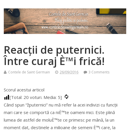
Reacții de puternici.
Între curaj È™i frică!
Contele de Saint Germain
26/09/2016
3 Comments
Scorul acestui articol
[Total:
20
voturi. Media:
5
]
Când spun “žputernici” nu mă refer la acei indivizi cu funcții
mari care se comportă ca niÈ™te oameni mici. Este plină
lumea de astfel de moluÈ™te ce primesc pe mână, la un
moment dat, destinele a milioane de semeni È™i care, la