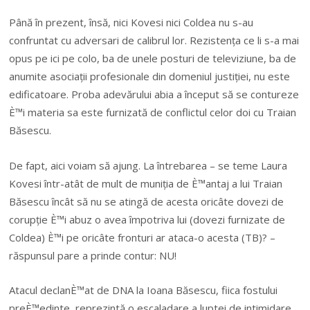
Până în prezent, însă, nici Kovesi nici Coldea nu s-au
confruntat cu adversari de calibrul lor. Rezistența ce li s-a mai
opus pe ici pe colo, ba de unele posturi de televiziune, ba de
anumite asociații profesionale din domeniul justiției, nu este
edificatoare. Proba adevărului abia a început să se contureze
È™i materia sa este furnizată de conflictul celor doi cu Traian
Băsescu.
De fapt, aici voiam să ajung. La întrebarea – se teme Laura
Kovesi într-atât de mult de muniția de È™antaj a lui Traian
Băsescu încât să nu se atingă de acesta oricâte dovezi de
corupție È™i abuz o avea împotriva lui (dovezi furnizate de
Coldea) È™i pe oricâte fronturi ar ataca-o acesta (TB)? –
răspunsul pare a prinde contur: NU!
Atacul declanÈ™at de DNA la Ioana Băsescu, fiica fostului
preÈ™edinte, reprezintă o escaladare a luptei de intimidare