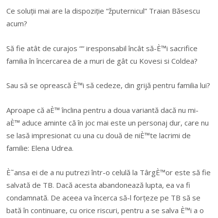
Ce soluții mai are la dispoziție “žputernicul” Traian Băsescu
acum?
Să fie atât de curajos ““ iresponsabil încât să-È™i sacrifice
familia în încercarea de a muri de gât cu Kovesi si Coldea?
Sau să se oprească È™i să cedeze, din grijă pentru familia lui?
Aproape că aÈ™ înclina pentru a doua variantă dacă nu mi-
aÈ™ aduce aminte că în joc mai este un personaj dur, care nu
se lasă impresionat cu una cu două de niÈ™te lacrimi de
familie: Elena Udrea.
È˜ansa ei de a nu putrezi într-o celulă la TârgÈ™or este să fie
salvată de TB. Dacă acesta abandonează lupta, ea va fi
condamnată. De aceea va încerca să-l forțeze pe TB să se
bată în continuare, cu orice riscuri, pentru a se salva È™i a o