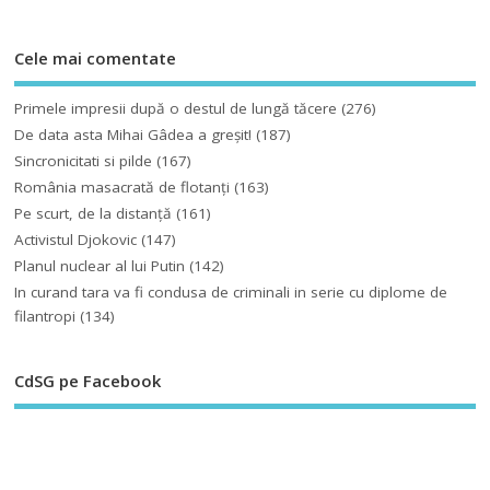
Cele mai comentate
Primele impresii după o destul de lungă tăcere
(276)
De data asta Mihai Gâdea a greşit!
(187)
Sincronicitati si pilde
(167)
România masacrată de flotanţi
(163)
Pe scurt, de la distanță
(161)
Activistul Djokovic
(147)
Planul nuclear al lui Putin
(142)
In curand tara va fi condusa de criminali in serie cu diplome de
filantropi
(134)
CdSG pe Facebook