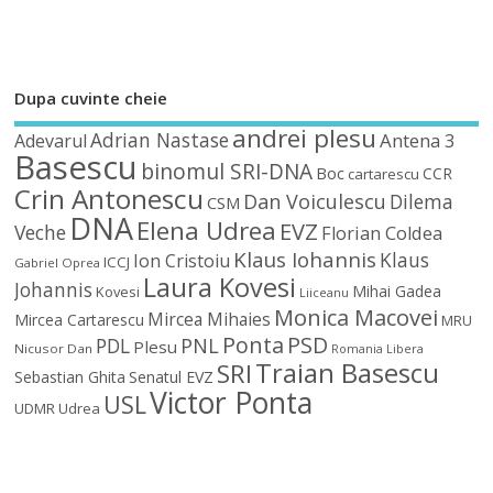
Dupa cuvinte cheie
andrei plesu
Adrian Nastase
Antena 3
Adevarul
Basescu
binomul SRI-DNA
Boc
CCR
cartarescu
Crin Antonescu
Dan Voiculescu
Dilema
CSM
DNA
Elena Udrea
EVZ
Veche
Florian Coldea
Klaus Iohannis
Klaus
Ion Cristoiu
ICCJ
Gabriel Oprea
Laura Kovesi
Johannis
Mihai Gadea
Kovesi
Liiceanu
Monica Macovei
Mircea Mihaies
Mircea Cartarescu
MRU
Ponta
PSD
PDL
PNL
Plesu
Nicusor Dan
Romania Libera
Traian Basescu
SRI
Sebastian Ghita
Senatul EVZ
Victor Ponta
USL
UDMR
Udrea