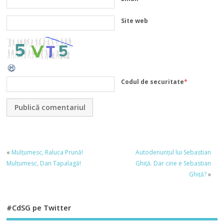
Site web
Codul de securitate
*
«
Mulțumesc, Raluca Prună!
Autodenunțul lui Sebastian
Mulțumesc, Dan Tapalagă!
Ghiță. Dar cine e Sebastian
Ghiță?
»
#CdSG pe Twitter