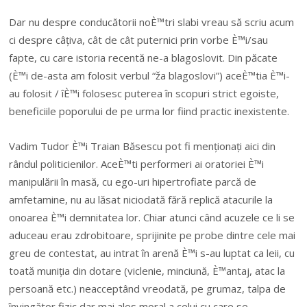
Dar nu despre conducătorii noÈ™tri slabi vreau să scriu acum
ci despre câțiva, cât de cât puternici prin vorbe È™i/sau
fapte, cu care istoria recentă ne-a blagoslovit. Din păcate
(È™i de-asta am folosit verbul “ža blagoslovi”) aceÈ™tia È™i-
au folosit / îÈ™i folosesc puterea în scopuri strict egoiste,
beneficiile poporului de pe urma lor fiind practic inexistente.
Vadim Tudor È™i Traian Băsescu pot fi menționați aici din
rândul politicienilor. AceÈ™ti performeri ai oratoriei È™i
manipulării în masă, cu ego-uri hipertrofiate parcă de
amfetamine, nu au lăsat niciodată fără replică atacurile la
onoarea È™i demnitatea lor. Chiar atunci când acuzele ce li se
aduceau erau zdrobitoare, sprijinite pe probe dintre cele mai
greu de contestat, au intrat în arenă È™i s-au luptat ca leii, cu
toată muniția din dotare (viclenie, minciună, È™antaj, atac la
persoană etc.) neacceptând vreodată, pe grumaz, talpa de
învingător fizic dar mai ales moral a celui cu care se