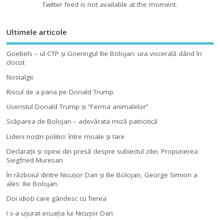
Twitter feed is not available at the moment.
Ultimele articole
Goebels – ul CTP şi Goeringul Ilie Bolojan: ura viscerală dând în
clocot
Nostalgii
Riscul de a paria pe Donald Trump
Useristul Donald Trump şi “Ferma animalelor”
Scăparea de Bolojan – adevărata miză patriotică
Liderii noştri politici: între moale şi tare
Declaraţii şi opinii din presă despre subiectul zilei. Propunerea
Siegfried Muresan
În războiul dintre Nicuşor Dan şi Ilie Bolojan, George Simion a
ales: Ilie Bolojan.
Doi idioţi care gândesc cu fierea
I s-a uşurat ecuaţia lui Nicuşor Dan