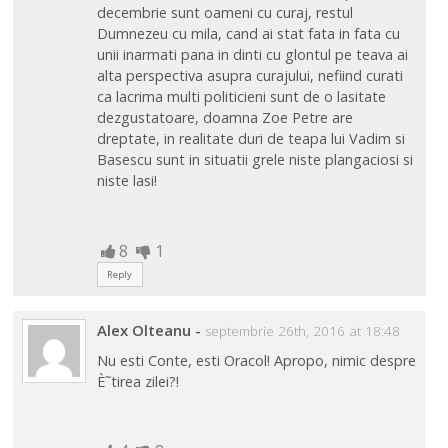
decembrie sunt oameni cu curaj, restul
Dumnezeu cu mila, cand ai stat fata in fata cu
unii inarmati pana in dinti cu glontul pe teava ai
alta perspectiva asupra curajului, nefiind curati
ca lacrima multi politicieni sunt de o lasitate
dezgustatoare, doamna Zoe Petre are
dreptate, in realitate duri de teapa lui Vadim si
Basescu sunt in situatii grele niste plangaciosi si
niste lasi!
8
1
Reply
Alex Olteanu
-
septembrie 26th, 2016 at 18:48
Nu esti Conte, esti Oracol! Apropo, nimic despre
È˜tirea zilei?!