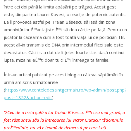
între cei doi până la limita apăsării pe trăgaci. Acest gest
este, din partea Laurei Kovesi, o reacție de puternic autentic.
Ea îl provoacă astfel pe Traian Băsescu să iasă din zona
amenințărilor È™antajiste È™i să dea cărțile pe față. Pentru un
jucător la cacealma cum a fost toată viața lui de politician TB,
acest all-in transmis de DNA prin intermediul fiicei sale este
devastator. Căci i s-a dat de înțeles foarte clar: dacă continui
lupta, miza nu eÈ™ti doar tu ci È™i întreaga ta familie.
Într-un articol publicat pe acest blog cu câteva săptămâni în
urmă am scris următoarele
(
https://www.conteledesaintgermain.ro/wp-admin/post.php?
post=1852&action=edit
):
“žCea de-a treia gafă a lui Traian Băsescu, È™i cea mai gravă, a
fost răspunsul său la întrebarea lui Victor Ciutacu: “ždomnule
preÈ™edinte, nu vă e teamă de demersul pe care l-ați