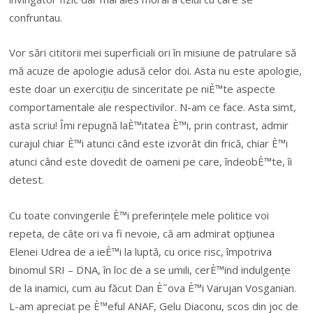
confruntau.
Vor sări cititorii mei superficiali ori în misiune de patrulare să
mă acuze de apologie adusă celor doi. Asta nu este apologie,
este doar un exercițiu de sinceritate pe niÈ™te aspecte
comportamentale ale respectivilor. N-am ce face. Asta simt,
asta scriu! Îmi repugnă laÈ™itatea È™i, prin contrast, admir
curajul chiar È™i atunci când este izvorât din frică, chiar È™i
atunci când este dovedit de oameni pe care, îndeobÈ™te, îi
detest.
Cu toate convingerile È™i preferințele mele politice voi
repeta, de câte ori va fi nevoie, că am admirat opțiunea
Elenei Udrea de a ieÈ™i la luptă, cu orice risc, împotriva
binomul SRI – DNA, în loc de a se umili, cerÈ™ind indulgențe
de la inamici, cum au făcut Dan È˜ova È™i Varujan Vosganian.
L-am apreciat pe È™eful ANAF, Gelu Diaconu, scos din joc de