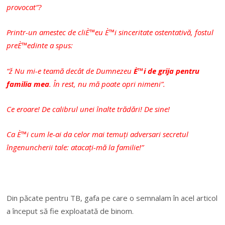
provocat”?
Printr-un amestec de cliÈ™eu È™i sinceritate ostentativă, fostul
preÈ™edinte a spus:
“ž Nu mi-e teamă decât de Dumnezeu
È™i de grija pentru
familia mea
. În rest, nu mă poate opri nimeni”.
Ce eroare! De calibrul unei înalte trădări! De sine!
Ca È™i cum le-ai da celor mai temuți adversari secretul
îngenuncherii tale: atacați-mă la familie!”
Din păcate pentru TB, gafa pe care o semnalam în acel articol
a început să fie exploatată de binom.