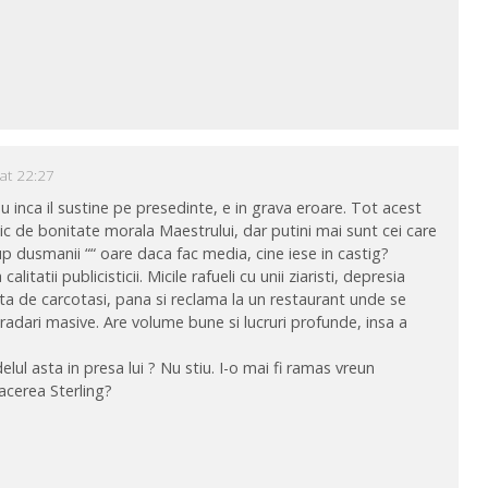
at 22:27
u inca il sustine pe presedinte, e in grava eroare. Tot acest
ic de bonitate morala Maestrului, dar putini mai sunt cei care
i rup dusmanii ““ oare daca fac media, cine iese in castig?
litatii publicisticii. Micile rafueli cu unii ziaristi, depresia
 fata de carcotasi, pana si reclama la un restaurant unde se
adari masive. Are volume bune si lucruri profunde, insa a
elul asta in presa lui ? Nu stiu. I-o mai fi ramas vreun
acerea Sterling?