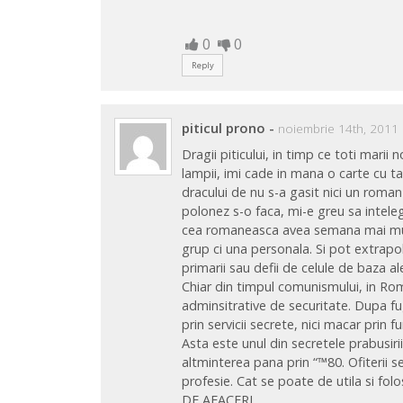
0
0
Reply
piticul prono
-
noiembrie 14th, 2011 
Dragii piticului, in timp ce toti marii n
lampii, imi cade in mana o carte cu 
dracului de nu s-a gasit nici un roma
polonez s-o faca, mi-e greu sa intel
cea romaneasca avea semana mai mult 
grup ci una personala. Si pot extrapo
primarii sau defii de celule de baza al
Chiar din timpul comunismului, in Rom
adminsitrative de securitate. Dupa f
prin servicii secrete, nici macar prin 
Asta este unul din secretele prabusir
altminterea pana prin “™80. Ofiterii ser
profesie. Cat se poate de utila si 
DE AFACERI.