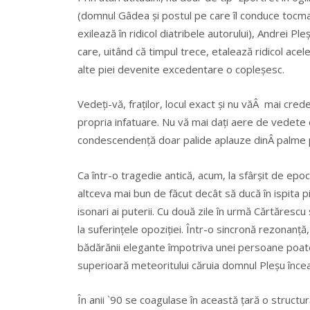
(domnul Gâdea și postul pe care îl conduce tocmai
exilează în ridicol diatribele autorului), Andrei 
care, uitând că timpul trece, etalează ridicol acel
alte piei devenite excedentare o copleșesc.
Vedeți-vă, fraților, locul exact și nu văÂ mai crede
propria infatuare. Nu vă mai dați aere de vedete
condescendență doar palide aplauze dinÂ palme 
Ca într-o tragedie antică, acum, la sfârșit de epo
altceva mai bun de făcut decât să ducă în ispita p
isonari ai puterii. Cu două zile în urmă Cărtăresc
la suferințele opoziției. Într-o sincronă rezonanță
bădărănii elegante împotriva unei persoane poate 
superioară meteoritului căruia domnul Pleșu încear
În anii `90 se coagulase în această țară o structur