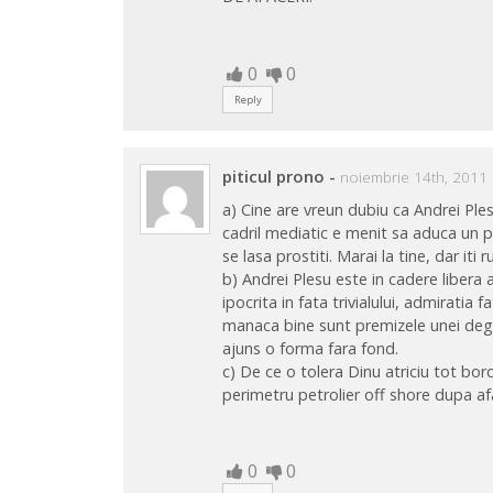
0
0
Reply
piticul prono
-
noiembrie 14th, 2011 
a) Cine are vreun dubiu ca Andrei Ples
cadril mediatic e menit sa aduca un p
se lasa prostiti. Marai la tine, dar it
b) Andrei Plesu este in cadere libera a ca
ipocrita in fata trivialului, admiratia
manaca bine sunt premizele unei degr
ajuns o forma fara fond.
c) De ce o tolera Dinu atriciu tot bord
perimetru petrolier off shore dupa af
0
0