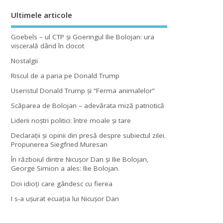
Ultimele articole
Goebels – ul CTP şi Goeringul Ilie Bolojan: ura
viscerală dând în clocot
Nostalgii
Riscul de a paria pe Donald Trump
Useristul Donald Trump şi “Ferma animalelor”
Scăparea de Bolojan – adevărata miză patriotică
Liderii noştri politici: între moale şi tare
Declaraţii şi opinii din presă despre subiectul zilei.
Propunerea Siegfried Muresan
În războiul dintre Nicuşor Dan şi Ilie Bolojan,
George Simion a ales: Ilie Bolojan.
Doi idioţi care gândesc cu fierea
I s-a uşurat ecuaţia lui Nicuşor Dan