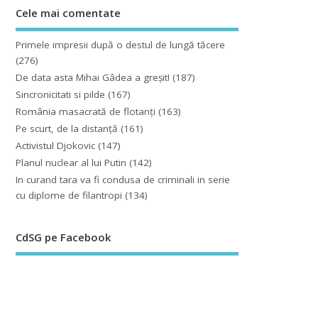
Cele mai comentate
Primele impresii după o destul de lungă tăcere
(276)
De data asta Mihai Gâdea a greşit!
(187)
Sincronicitati si pilde
(167)
România masacrată de flotanţi
(163)
Pe scurt, de la distanță
(161)
Activistul Djokovic
(147)
Planul nuclear al lui Putin
(142)
In curand tara va fi condusa de criminali in serie
cu diplome de filantropi
(134)
CdSG pe Facebook