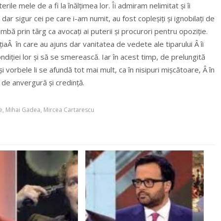
le mele de a fi la înălțimea lor. Îi admiram nelimitat și îi
ar sigur cei pe care i-am numit, au fost copleșiți și ignobilați de
imbă prin târg ca avocați ai puterii și procurori pentru opoziție.
aÂ în care au ajuns dar vanitatea de vedete ale tiparului Â îi
diției lor și să se smerească. Iar în acest timp, de prelungită
i vorbele li se afundă tot mai mult, ca în nisipuri mișcătoare, Â în
t de anvergură și credință.
e
,
Mihai Gadea
,
Mircea Cartarescu