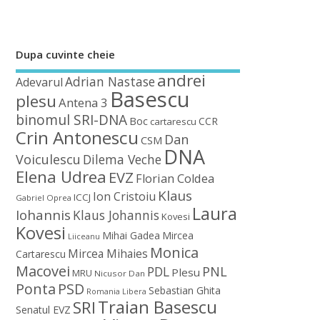
Dupa cuvinte cheie
andrei
Adrian Nastase
Adevarul
Basescu
plesu
Antena 3
binomul SRI-DNA
Boc
CCR
cartarescu
Crin Antonescu
Dan
CSM
DNA
Voiculescu
Dilema Veche
Elena Udrea
EVZ
Florian Coldea
Klaus
Ion Cristoiu
ICCJ
Gabriel Oprea
Laura
Iohannis
Klaus Johannis
Kovesi
Kovesi
Mihai Gadea
Mircea
Liiceanu
Monica
Mircea Mihaies
Cartarescu
Macovei
PDL
PNL
Plesu
MRU
Nicusor Dan
Ponta
PSD
Sebastian Ghita
Romania Libera
Traian Basescu
SRI
Senatul EVZ