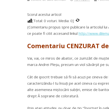
Scorul acestui articol
[Total:
0
voturi. Media:
0
]
(Comentariu propus spre publicare la articolul lui 
ce poate fi citit accesand linkul
http://www.dilema
Comentariu CENZURAT de
Vai, vai, ce miros de abator, ce zumzăit de muște 
marca Andrei Pleșu, precum un viol săvârșit pe s
Cât de ipocrit trebuie să fii să acuzi pe cineva de
caracterizându-l tu însuți pe acel cineva cu expresii
alte asemenea miștocării subțiri, emise de bariton
drept Â soprane de coloratură.
Prin atari atitudini, nu doar de tip “žportret în og