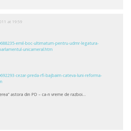
011 at 19:59
-10688235-emil-boc-ultimatum-pentru-udmr-legatura-
-parlamentul-unicameral.htm
10692293-cezar-preda-rfi-bajbaim-cateva-luni-reforma-
tm
erea” astora din PD – ca-n vreme de razboi…