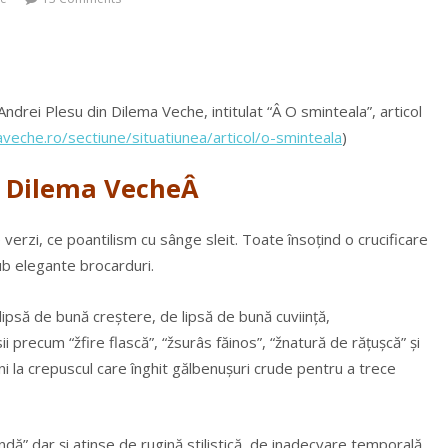
Andrei Plesu din Dilema Veche, intitulat “Â O sminteala”, articol
veche.ro/sectiune/situatiunea/articol/o-sminteala
)
 Dilema VecheÂ
verzi, ce poantilism cu sânge sleit. Toate însoțind o crucificare
ub elegante brocarduri.
 lipsă de bună creștere, de lipsă de bună cuviință,
 precum “žfire flască”, “žsurâs făinos”, “žnatură de rățușcă” și
i la crepuscul care înghit gălbenușuri crude pentru a trece
lindă” dar și atinse de rugină stilistică, de inadecvare temporală