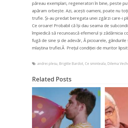
păreau exemplari, regeneratori în bine, peste puteri
apăram orbește. Azi, acești oameni, poate nu toți d
trufie. Și-au predat beregata unei zgărzi care-i pl
Ce oroare! Probabil că își dau seama de subcondiți
împiedică să recunoască efemerul și zădărnicia con
fugă de sine și de adevăr, Â picioarele, gândurile ș
mlaștina trufiei.Â Prețul condiției de muritor lipsi
andrei plesu
,
Brigitte Bardot
,
Ce sminteala
,
Dilema Vech
Related Posts