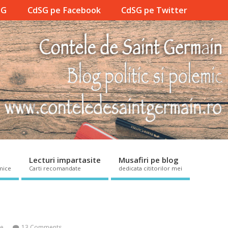
SG
CdSG pe Facebook
CdSG pe Twitter
Lecturi impartasite
Musafiri pe blog
mice
Carti recomandate
dedicata cititorilor mei
ce
13 Comments