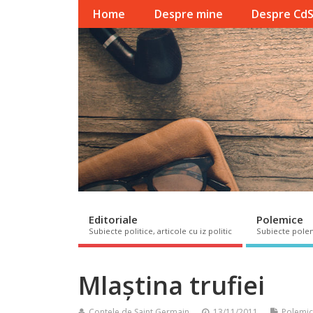
Home
Despre mine
Despre Cd
Editoriale
Polemice
Subiecte politice, articole cu iz politic
Subiecte pole
Mlaștina trufiei
Contele de Saint Germain
13/11/2011
Polemi