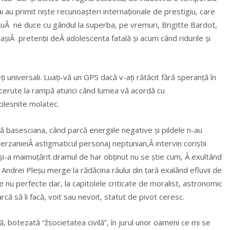
 au primit niște recunoașteri internaționale de prestigiu, care
PleșuÂ ne duce cu gândul la superba, pe vremuri, Brigitte Bardot,
eașiÂ pretenții deÂ adolescenta fatală și acum când ridurile și
ți universali. Luați-vă un GPS dacă v-ați rătăcit fără speranță în
 cerute la rampă atunci când lumea vă acordă cu
plesnite molatec.
că basesciana, când parcă energiile negative și pildele n-au
ierzanieiÂ astigmaticul personaj neptunian,Â intervin coriștii
u și-a maimuțărit dramul de har obținut nu se știe cum, Â exultând
, Andrei Pleșu merge la rădăcina răului din țară exalând efluvii de
nu perfecte dar, la capitolele criticate de moralist, astronomic
că să îi facă, voit sau nevoit, statut de pivot ceresc.
ă, botezată “žsocietatea civilă”, în jurul unor oameni ce mi se