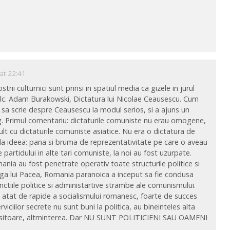
at 22:41
ostrii culturnici sunt prinsi in spatiul media ca gizele in jurul
talc. Adam Burakowski, Dictatura lui Nicolae Ceausescu. Cum
n sa scrie despre Ceausescu la modul serios, si a ajuns un
eg. Primul comentariu: dictaturile comuniste nu erau omogene,
cu dictaturile comuniste asiatice. Nu era o dictatura de
la ideea: pana si bruma de reprezentativitate pe care o aveau
e partidului in alte tari comuniste, la noi au fost uzurpate.
ania au fost penetrate operativ toate structurile politice si
uga lui Pacea, Romania paranoica a inceput sa fie condusa
functiile politice si administartive strambe ale comunismului.
ii atat de rapide a socialismului romanesc, foarte de succes
viciilor secrete nu sunt buni la politica, au bineinteles alta
folositoare, altminterea. Dar NU SUNT POLITICIENI SAU OAMENI