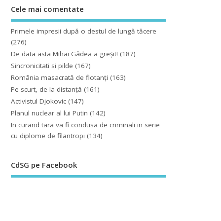
Cele mai comentate
Primele impresii după o destul de lungă tăcere
(276)
De data asta Mihai Gâdea a greşit!
(187)
Sincronicitati si pilde
(167)
România masacrată de flotanţi
(163)
Pe scurt, de la distanță
(161)
Activistul Djokovic
(147)
Planul nuclear al lui Putin
(142)
In curand tara va fi condusa de criminali in serie
cu diplome de filantropi
(134)
CdSG pe Facebook