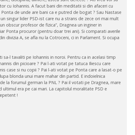
r cu Iohannis. A facut bani din meditatii si din afaceri cu
lde Ponta de unde are bani ca e putred de bogat ? Sau Nastase
n singur lider PSD-ist care nu a strans de zece ori mai mult
“un obscur profesor de fizica”, Dragnea un inginer in
 iar Ponta procuror (pentru doar trei ani). Si comparati averile
i din divizia A, se afla nu la Cotroceni, ci in Parlament. Si ocupa
 sa-l tavaliti pe Iohannis in noroi. Pentru ca in acelasi timp
annis din picioare ? Pai l-ati votat pe tatuca Iliescu care
nis case si nu copii ? Pai l-ati votat pe Ponta care a lasat-o pe
 dupa blonda unui mare mahar din partid. E indoielnica
t de la forumul german la PNL ? Pai il votati pe Dragnea, mare
d ultimul era pe cai mari. La capitolul moralitate PSD e
epetent !