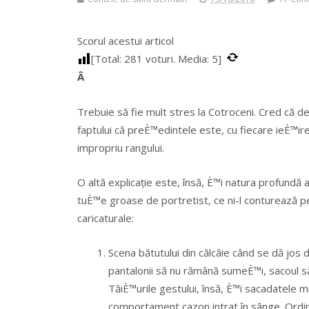
Scorul acestui articol
[Total:
281
voturi. Media:
5
]
Â
Trebuie să fie mult stres la Cotroceni. Cred că de 
faptului că preÈ™edintele este, cu fiecare ieÈ™ire 
impropriu rangului.
O altă explicație este, însă, È™i natura profundă a
tuÈ™e groase de portretist, ce ni-l conturează p
caricaturale:
Scena bătutului din călcâie când se dă jos 
pantalonii să nu rămână sumeÈ™i, sacoul să 
TăiÈ™urile gestului, însă, È™i sacadatele mi
comportament cazon intrat în sânge. Ordin