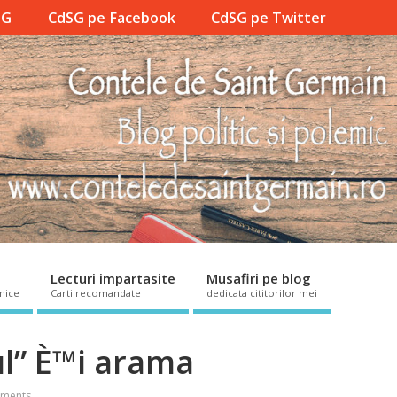
SG
CdSG pe Facebook
CdSG pe Twitter
Lecturi impartasite
Musafiri pe blog
mice
Carti recomandate
dedicata cititorilor mei
ul” È™i arama
ments