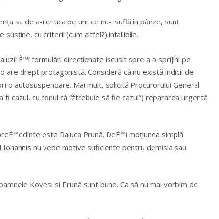
ța sa de a-i critica pe unii ce nu-i suflă în pânze, sunt
sține, cu criterii (cum altfel?) infailibile.
luzii È™i formulări direcționate iscusit spre a o sprijini pe
o are drept protagonistă. Consideră că nu există indicii de
 ori o autosuspendare. Mai mult, solicită Procurorului General
 fi cazul, cu tonul că “žtrebuie să fie cazul”) repararea urgentă
 preÈ™edinte este Raluca Prună. DeÈ™i moțiunea simplă
ul Iohannis nu vede motive suficiente pentru demisia sau
oamnele Kovesi si Prună sunt bune. Ca să nu mai vorbim de