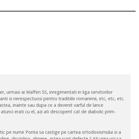
er, urmasi ai Waffen SS, inregimentati in liga servitorilor
anti si nerespectuosi pentru traditiile romanimii, etc, etc, etc.
astea, inainte sau dupa ce a devenit varful de lance
 atunci erati cu el, azi ati descoperit cat de diabolic prim-
iatic pe nume Ponta sa castige pe cartea ortodoxismului si a
ne, disciplina, aliniere, astea sunt defecte ? Ati vrea voi sa