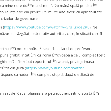
 ca mine este duÈ™manul meu”, “žo mână spală pe alta È™i
uie înțelese din priviri” È™i multe alte ziceri cu aplicabilitate
 crizelor de guvernare.
i (
https://www.youtube.com/watch?v=3rs_uboe2RE
). Ne
zuros, râzgâiat, ostentativ autoritar, care, în situații care îl iau
sori nu-È™i pot cumpăra 6 case din salariul de profesor,
puns grăbit, iritat È™i cu ironia È™chioapă a celui complet lipsit
 ghinion”? a întrebat reporterul. È˜i atunci, priviți grimasa
eÈ™it din gură (
https://www.youtube.com/watch?
a răspuns cu noduri È™i complet stupid, după o eclipsă de
rnizat de Klaus Iohannis s-a petrecut ieri, într-o scurtă È™i