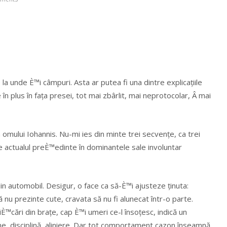
la unde È™i câmpuri. Asta ar putea fi una dintre explicațiile
în plus în fața presei, tot mai zbârlit, mai neprotocolar, Â mai
 omului Iohannis. Nu-mi ies din minte trei secvențe, ca trei
e actualul preÈ™edinte în dominantele sale involuntar
din automobil. Desigur, o face ca să-È™i ajusteze ținuta:
nu prezinte cute, cravata să nu fi alunecat într-o parte.
È™cări din brațe, cap È™i umeri ce-l însoțesc, indică un
e, disciplină, aliniere. Dar tot comportament cazon înseamnă