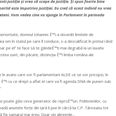
ti-justiție și vrea să scape de justiție. Și spun foarte bine
artid este împotriva justiției. Eu cred că acest individ nu vrea
prieteni. Vom vedea cine va ajunge în Parlament în perioada
perioritate, domnul Iohannis È™i-a dovedit limitele de
lea om în statul pe care îl conduce, s-a descalificat în primul rând
ar pe el” te face să te gândeÈ™ti mai degrabă la un laxativ
cestea sunt, din păcate, distincția È™i limba româna ale
 în avans care vor fi parlamentarii ALDE ce se vor pricopsi, în
 È™i cu ce drept a aflat el care va fi agenda DNA de puneri sub
?
 se poate găsi ceva generator de reproÈ™uri. Politicienilor, cu
adă anumite forțe din țară îi pun în cârcă lui C.P. Tăriceanu tot
 să fie samarul mai greu. Doar vin alegerile…