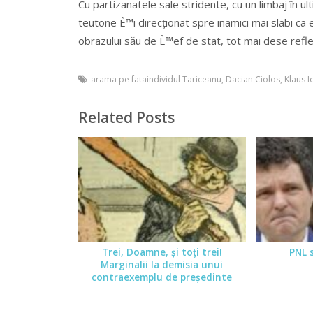
Cu partizanatele sale stridente, cu un limbaj în ul
teutone È™i direcționat spre inamici mai slabi ca 
obrazului său de È™ef de stat, tot mai dese refle
arama pe fataindividul Tariceanu
,
Dacian Ciolos
,
Klaus I
Related Posts
Trei, Doamne, şi toţi trei!
PNL 
Marginalii la demisia unui
contraexemplu de preşedinte