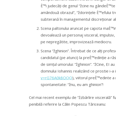
È™i judecăți de genul “žcine nu gândeÈ™te
amândouă obrazul”, “ždorințele È™efului treb
subterană în managementul discreționar al
Scena paltonului aruncat pe capota maÈ™ini
devoalează un personaj visceral, impulsiv, nă
pe nepregătite, improvizează mediocru.
Scena “žghinion”. Întrebat de ce alți profe
candidatul (pe atunci) la preÈ™edinție a răs
de simțul umorului: “žghinion”. “žCine, EI au
domnului Iohannis realizând ce prostie i-a i
v=rG76A0k8OQQ
), viitorul preÈ™edinte 
spontaneitate: “žnu, eu am ghinion”!
Cel mai recent exemplu de “žzbârlire viscerală” fu
penibilă referire la Călin Popescu Tăriceanu: