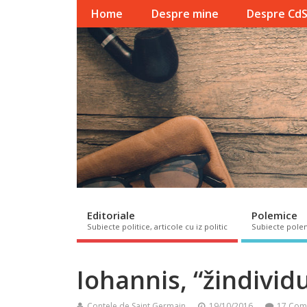
Home
Despre mine
Despre Cd
Editoriale
Polemice
Subiecte politice, articole cu iz politic
Subiecte pole
Iohannis, “žindivid
Contele de Saint Germain
19/10/2016
17 Com