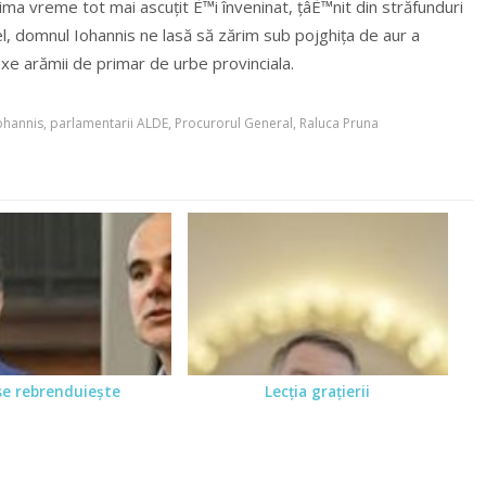
tima vreme tot mai ascuțit È™i înveninat, țâÈ™nit din străfunduri
el, domnul Iohannis ne lasă să zărim sub pojghița de aur a
xe arămii de primar de urbe provinciala.
ohannis
,
parlamentarii ALDE
,
Procurorul General
,
Raluca Pruna
se rebrenduieşte
Lecţia graţierii