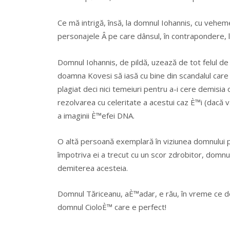
Ce mă intrigă, însă, la domnul Iohannis, cu vehemen
personajele Â pe care dânsul, în contrapondere, le su
Domnul Iohannis, de pildă, uzează de tot felul de a
doamna Kovesi să iasă cu bine din scandalul care 
plagiat deci nici temeiuri pentru a-i cere demisia
rezolvarea cu celeritate a acestui caz È™i (dacă va
a imaginii È™efei DNA.
O altă persoană exemplară în viziunea domnului
împotriva ei a trecut cu un scor zdrobitor, domn
demiterea acesteia.
Domnul Tăriceanu, aÈ™adar, e rău, în vreme ce d
domnul CioloÈ™ care e perfect!