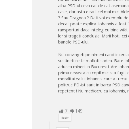
aiba PSD-ul ceva cat de cat asemanato
case, dar asta e raul cel mai mic. A
? Sau Dragnea ? Dati voi exemplu de u
decat poate explica. Iohannis a fost 
ransporturi daca inteleg eu bine wiki,
lor si trageti concluzia: Marii hoti, ce
bancile PSD-ului.
Nu convingeti pe nimeni cand incercati
sustineti niste mafioti sadea. Bate Ioh
aducea minerii in Bucuresti. Are Iohan
prima nevasta cu copil mic si a fugit
moralitatea lui Iohannis care a trecu
politruc PD-ist sarit in barca PSD can
repetent ! Nu mediocru ca Iohannis, r
7
149
Reply