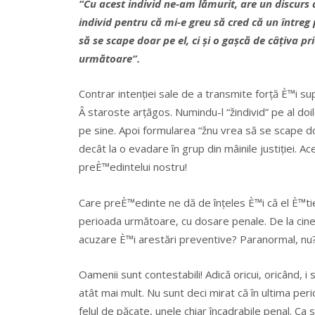
“Cu acest individ ne-am lămurit, are un discurs an
individ pentru că mi-e greu să cred că un întreg p
să se scape doar pe el, ci și o gașcă de câțiva 
următoare”.
Contrar intenției sale de a transmite forță È™i su
Â staroste arțăgos. Numindu-l “žindivid” pe al doi
pe sine. Apoi formularea “žnu vrea să se scape do
decât la o evadare în grup din mâinile justiției. A
preÈ™edintelui nostru!
Care preÈ™edinte ne dă de înțeles È™i că el È™tie
perioada următoare, cu dosare penale. De la cine
acuzare È™i arestări preventive? Paranormal, nu
Oamenii sunt contestabili! Adică oricui, oricând, i
atât mai mult. Nu sunt deci mirat că în ultima perio
felul de păcate, unele chiar încadrabile penal. Ca