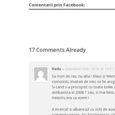
Comentarii prin Facebook:
17 Comments Already
Radu
-
octombrie 20th, 2016 at 16:57
Sa mori de ras, nu alta ! Klaus si Wern
comunisti, invatati de mici sa fie arog
Si cand s-a procopsit cu toate bolile 
antibasista in 2008 ? Sau, si mai bine,
ministru era sa avem !
A incercat si albanezul cu ochi de as
romanului neaos. Nu functioneaza. Ordi