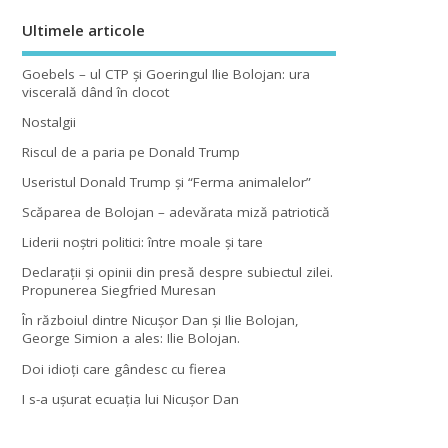
Ultimele articole
Goebels – ul CTP şi Goeringul Ilie Bolojan: ura
viscerală dând în clocot
Nostalgii
Riscul de a paria pe Donald Trump
Useristul Donald Trump şi “Ferma animalelor”
Scăparea de Bolojan – adevărata miză patriotică
Liderii noştri politici: între moale şi tare
Declaraţii şi opinii din presă despre subiectul zilei.
Propunerea Siegfried Muresan
În războiul dintre Nicuşor Dan şi Ilie Bolojan,
George Simion a ales: Ilie Bolojan.
Doi idioţi care gândesc cu fierea
I s-a uşurat ecuaţia lui Nicuşor Dan