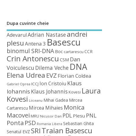
Dupa cuvinte cheie
andrei
Adrian Nastase
Adevarul
Basescu
plesu
Antena 3
binomul SRI-DNA
Boc
CCR
cartarescu
Crin Antonescu
Dan
CSM
DNA
Voiculescu
Dilema Veche
Elena Udrea
EVZ
Florian Coldea
Klaus
Ion Cristoiu
ICCJ
Gabriel Oprea
Laura
Iohannis
Klaus Johannis
Kovesi
Kovesi
Mihai Gadea
Mircea
Liiceanu
Monica
Mircea Mihaies
Cartarescu
Macovei
PDL
PNL
Plesu
MRU
Nicusor Dan
Ponta
PSD
Sebastian Ghita
Romania Libera
Traian Basescu
SRI
Senatul EVZ