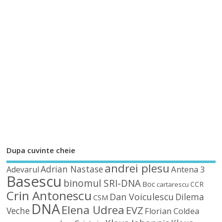
Dupa cuvinte cheie
andrei plesu
Adrian Nastase
Antena 3
Adevarul
Basescu
binomul SRI-DNA
Boc
CCR
cartarescu
Crin Antonescu
Dan Voiculescu
Dilema
CSM
DNA
Elena Udrea
EVZ
Veche
Florian Coldea