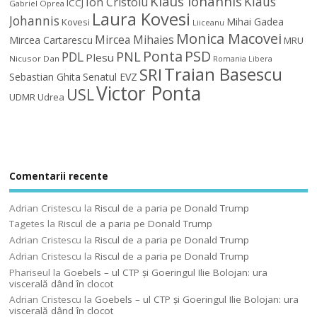
Klaus Iohannis
Klaus
Ion Cristoiu
ICCJ
Gabriel Oprea
Laura Kovesi
Johannis
Mihai Gadea
Kovesi
Liiceanu
Monica Macovei
Mircea Mihaies
Mircea Cartarescu
MRU
Ponta
PSD
PDL
PNL
Plesu
Nicusor Dan
Romania Libera
Traian Basescu
SRI
Sebastian Ghita
Senatul EVZ
Victor Ponta
USL
UDMR
Udrea
Comentarii recente
Adrian Cristescu
la
Riscul de a paria pe Donald Trump
Tagetes
la
Riscul de a paria pe Donald Trump
Adrian Cristescu
la
Riscul de a paria pe Donald Trump
Adrian Cristescu
la
Riscul de a paria pe Donald Trump
Phariseul
la
Goebels – ul CTP şi Goeringul Ilie Bolojan: ura
viscerală dând în clocot
Adrian Cristescu
la
Goebels – ul CTP şi Goeringul Ilie Bolojan: ura
viscerală dând în clocot