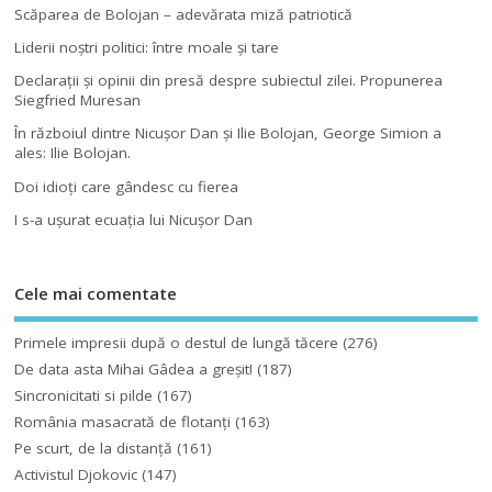
Scăparea de Bolojan – adevărata miză patriotică
Liderii noştri politici: între moale şi tare
Declaraţii şi opinii din presă despre subiectul zilei. Propunerea
Siegfried Muresan
În războiul dintre Nicuşor Dan şi Ilie Bolojan, George Simion a
ales: Ilie Bolojan.
Doi idioţi care gândesc cu fierea
I s-a uşurat ecuaţia lui Nicuşor Dan
Cele mai comentate
Primele impresii după o destul de lungă tăcere
(276)
De data asta Mihai Gâdea a greşit!
(187)
Sincronicitati si pilde
(167)
România masacrată de flotanţi
(163)
Pe scurt, de la distanță
(161)
Activistul Djokovic
(147)