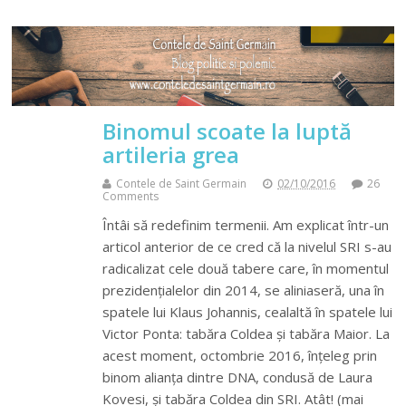
Binomul scoate la luptă
artileria grea
Contele de Saint Germain
02/10/2016
26
Comments
Întâi să redefinim termenii. Am explicat într-un
articol anterior de ce cred că la nivelul SRI s-au
radicalizat cele două tabere care, în momentul
prezidențialelor din 2014, se aliniaseră, una în
spatele lui Klaus Johannis, cealaltă în spatele lui
Victor Ponta: tabăra Coldea și tabăra Maior. La
acest moment, octombrie 2016, înțeleg prin
binom alianța dintre DNA, condusă de Laura
Kovesi, și tabăra Coldea din SRI. Atât! (mai