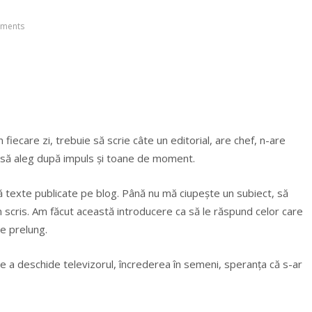
ments
fiecare zi, trebuie să scrie câte un editorial, are chef, n-are
iber să aleg după impuls şi toane de moment.
ă texte publicate pe blog. Până nu mă ciupeşte un subiect, să
n scris. Am făcut această introducere ca să le răspund celor care
de prelung.
e a deschide televizorul, încrederea în semeni, speranţa că s-ar