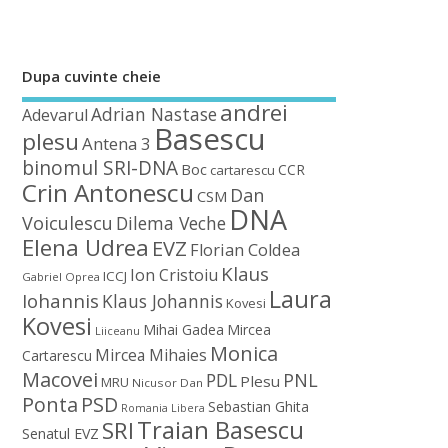
Dupa cuvinte cheie
andrei
Adrian Nastase
Adevarul
Basescu
plesu
Antena 3
binomul SRI-DNA
Boc
CCR
cartarescu
Crin Antonescu
Dan
CSM
DNA
Voiculescu
Dilema Veche
Elena Udrea
EVZ
Florian Coldea
Klaus
Ion Cristoiu
ICCJ
Gabriel Oprea
Laura
Iohannis
Klaus Johannis
Kovesi
Kovesi
Mihai Gadea
Mircea
Liiceanu
Monica
Mircea Mihaies
Cartarescu
Macovei
PDL
PNL
Plesu
MRU
Nicusor Dan
Ponta
PSD
Sebastian Ghita
Romania Libera
Traian Basescu
SRI
Senatul EVZ