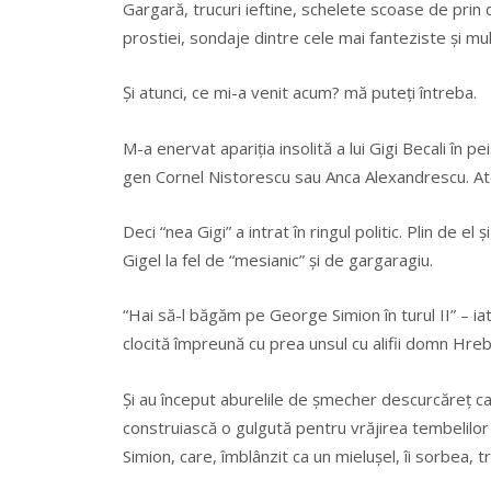
Gargară, trucuri ieftine, schelete scoase de prin d
prostiei, sondaje dintre cele mai fanteziste şi mu
Şi atunci, ce mi-a venit acum? mă puteţi întreba.
M-a enervat apariţia insolită a lui Gigi Becali în p
gen Cornel Nistorescu sau Anca Alexandrescu. Aten
Deci “nea Gigi” a intrat în ringul politic. Plin de e
Gigel la fel de “mesianic” şi de gargaragiu.
“Hai să-l băgăm pe George Simion în turul II” – ia
clocită împreună cu prea unsul cu alifii domn Hreb
Şi au început aburelile de şmecher descurcăreţ c
construiască o gulgută pentru vrăjirea tembelilor ce
Simion, care, îmblânzit ca un mieluşel, îi sorbea, t