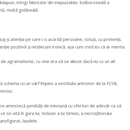
ulapuri, intrigi fabricate din inepuizabila bolboroseală a
ltă, multă golăneală.
eisaj şi atenţia pe care i-o acordă persoane, totuşi, cu pretenţii,
ţie pozitivă şi nicidecum ironică, aşa cum cred eu că ar merita.
l şi de agramatisme, cu cine era să se alieze dacă nu cu un alt
tă schema cu un vârf împins a vestitului antrenor de la FCSB,
enciuc.
are amestecă jumătăţi de minciună cu sferturi de adevăr ca să
 se uită în gura lui. Inclusiv a lui Simion, a necruţătorului
ransfigurat, laudele.