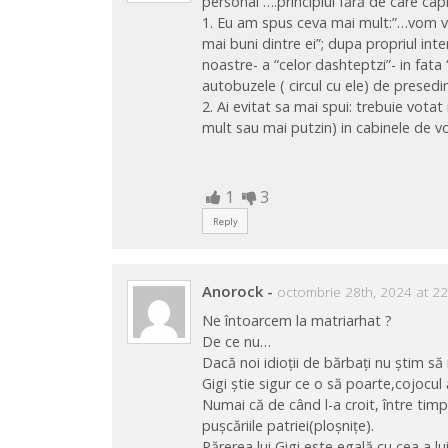
personal ….principiul fără de care cap
1. Eu am spus ceva mai mult:”…vom vot
mai buni dintre ei”; dupa propriul inte
noastre- a “celor dashteptzi”- in fata
autobuzele ( circul cu ele) de presedin
2. Ai evitat sa mai spui: trebuie votat
mult sau mai putzin) in cabinele de vo
1
3
Reply
Anorock
-
octombrie 28th, 2024 at 22
Ne întoarcem la matriarhat ?
De ce nu…
Dacă noi idioții de bărbați nu știm să
Gigi știe sigur ce o să poarte,cojocul
Numai că de când l-a croit, între tim
pușcăriile patriei(ploșnițe).
Părerea lui Gigi este egală cu cea a l