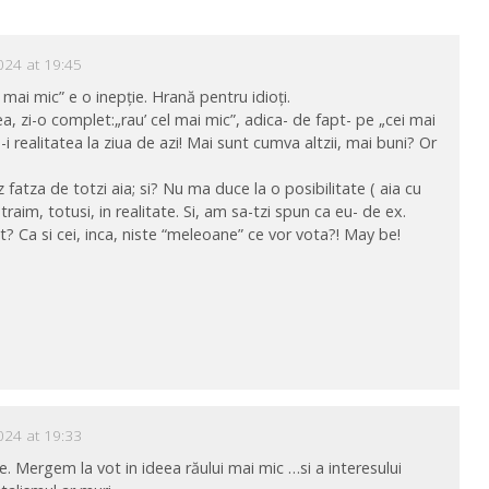
024 at 19:45
 mai mic” e o inepție. Hrană pentru idioți.
, zi-o complet:„rau’ cel mai mic”, adica- de fapt- pe „cei mai
-i realitatea la ziua de azi! Mai sunt cumva altzii, mai buni? Or
z fatza de totzi aia; si? Nu ma duce la o posibilitate ( aia cu
raim, totusi, in realitate. Si, am sa-tzi spun ca eu- de ex.
ot? Ca si cei, inca, niste “meleoane” ce vor vota?! May be!
024 at 19:33
 Mergem la vot in ideea răului mai mic …si a interesului