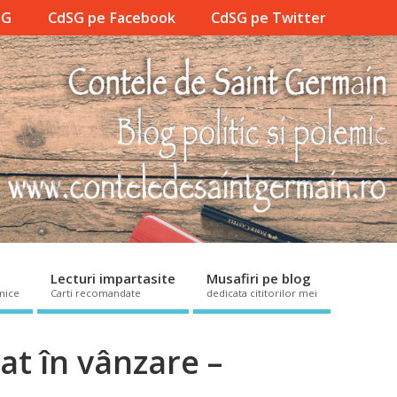
SG
CdSG pe Facebook
CdSG pe Twitter
Lecturi impartasite
Musafiri pe blog
mice
Carti recomandate
dedicata cititorilor mei
zat în vânzare –