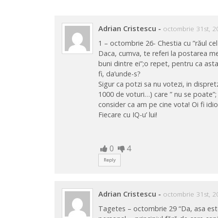
Adrian Cristescu
-
octombrie 31st, 2
1 – octombrie 26- Chestia cu ”răul cel
Daca, cumva, te referi la postarea mea
buni dintre ei”;o repet, pentru ca asta
fi, da’unde-s?
Sigur ca potzi sa nu votezi, in dispret
1000 de voturi…) care ” nu se poate”; t
consider ca am pe cine vota! Oi fi idi
Fiecare cu IQ-u’ lui!
0
4
Reply
Adrian Cristescu
-
octombrie 31st, 2
Tagetes – octombrie 29 “Da, asa este.