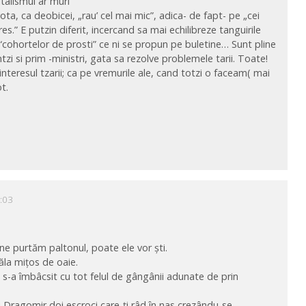
italismul ar muri
a, ca deobicei, „rau’ cel mai mic”, adica- de fapt- pe „cei
res.” E putzin diferit, incercand sa mai echilibreze tanguirile
 “cohortelor de prosti” ce ni se propun pe buletine… Sunt pline
tzi si prim -ministri, gata sa rezolve problemele tarii. Toate!
 interesul tzarii; ca pe vremurile ale, cand totzi o faceam( mai
t.
:03
 ne purtăm paltonul, poate ele vor ști.
 ăla mițos de oaie.
p s-a îmbâcsit cu tot felul de gângânii adunate de prin
ui Dragomir,doi escroci care-ți râd în nas crezându-se