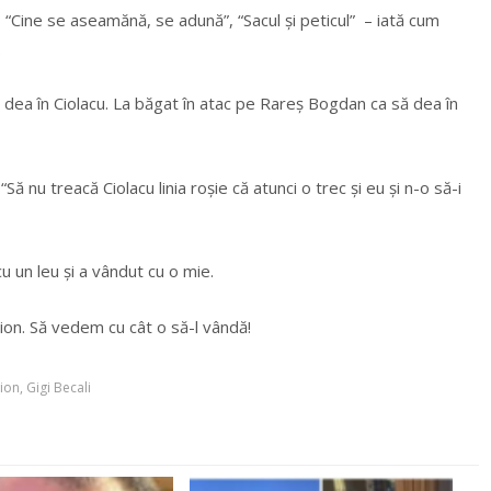
, “Cine se aseamănă, se adună”, “Sacul şi peticul” – iată cum
.
dea în Ciolacu. La băgat în atac pe Rareş Bogdan ca să dea în
“Să nu treacă Ciolacu linia roşie că atunci o trec şi eu şi n-o să-i
cu un leu şi a vândut cu o mie.
ion. Să vedem cu cât o să-l vândă!
ion
,
Gigi Becali