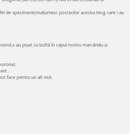
astfel de specimene(mulțumesc postacilor acestui blog care i-au
iciorul,s-au pişat cu boltă în capul nostru marcându-și
korona).
are .
t face pentru un alt nick.