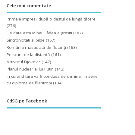
Cele mai comentate
Primele impresii după o destul de lungă tăcere
(276)
De data asta Mihai Gâdea a greşit!
(187)
Sincronicitati si pilde
(167)
România masacrată de flotanţi
(163)
Pe scurt, de la distanță
(161)
Activistul Djokovic
(147)
Planul nuclear al lui Putin
(142)
In curand tara va fi condusa de criminali in serie
cu diplome de filantropi
(134)
CdSG pe Facebook