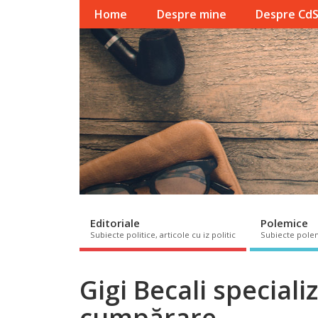
Home
Despre mine
Despre Cd
Editoriale
Polemice
Subiecte politice, articole cu iz politic
Subiecte pole
Gigi Becali speciali
cumpărare