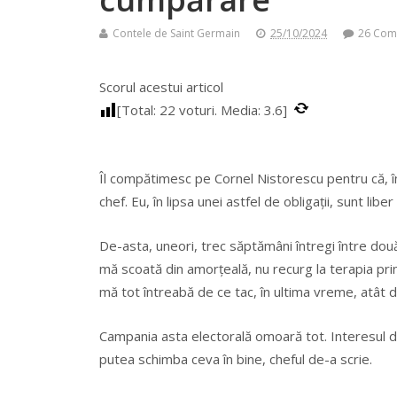
Contele de Saint Germain
25/10/2024
26 Com
Scorul acestui articol
[Total:
22
voturi. Media:
3.6
]
Îl compătimesc pe Cornel Nistorescu pentru că, în 
chef. Eu, în lipsa unei astfel de obligaţii, sunt l
De-asta, uneori, trec săptămâni întregi între dou
mă scoată din amorţeală, nu recurg la terapia pri
mă tot întreabă de ce tac, în ultima vreme, atât 
Campania asta electorală omoară tot. Interesul d
putea schimba ceva în bine, cheful de-a scrie.