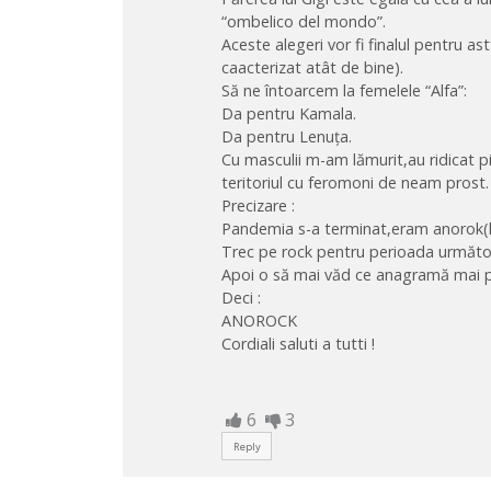
“ombelico del mondo”.
Aceste alegeri vor fi finalul pentru 
caacterizat atât de bine).
Să ne întoarcem la femelele “Alfa”:
Da pentru Kamala.
Da pentru Lenuța.
Cu masculii m-am lămurit,au ridicat p
teritoriul cu feromoni de neam prost.
Precizare :
Pandemia s-a terminat,eram anorok(
Trec pe rock pentru perioada următo
Apoi o să mai văd ce anagramă mai po
Deci :
ANOROCK
Cordiali saluti a tutti !
6
3
Reply