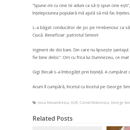
“Spune-mi cu cine te aduni ca să-ţi spun cine eşti”
înţelepciunea populară mă ajută să mă fac înţeles
L-a băgat conducător de joc pe Hrebenciuc ca să 
Ciucă. Beneficiar: patriotul Simion!
Inginerii de doi bani. Din care nu lipseşte şantajul. 
fie bine deloc”. Om cu frica lui Dumnezeu, ce mai!
Gigi Becali s-a îmbogăţit prin bişniţă. A cumpărat 
Acum îl cumpără, încetul cu încetul pe George Sim
Anca Alexandrescu
,
AUR
,
Cornel Nistorescu
,
George Sim
Related Posts