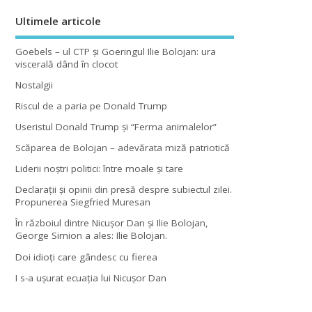
Ultimele articole
Goebels – ul CTP şi Goeringul Ilie Bolojan: ura
viscerală dând în clocot
Nostalgii
Riscul de a paria pe Donald Trump
Useristul Donald Trump şi “Ferma animalelor”
Scăparea de Bolojan – adevărata miză patriotică
Liderii noştri politici: între moale şi tare
Declaraţii şi opinii din presă despre subiectul zilei.
Propunerea Siegfried Muresan
În războiul dintre Nicuşor Dan şi Ilie Bolojan,
George Simion a ales: Ilie Bolojan.
Doi idioţi care gândesc cu fierea
I s-a uşurat ecuaţia lui Nicuşor Dan