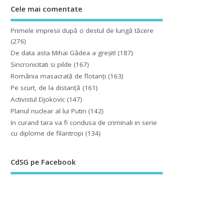
Cele mai comentate
Primele impresii după o destul de lungă tăcere
(276)
De data asta Mihai Gâdea a greşit!
(187)
Sincronicitati si pilde
(167)
România masacrată de flotanţi
(163)
Pe scurt, de la distanță
(161)
Activistul Djokovic
(147)
Planul nuclear al lui Putin
(142)
In curand tara va fi condusa de criminali in serie
cu diplome de filantropi
(134)
CdSG pe Facebook