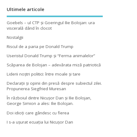
Ultimele articole
Goebels – ul CTP şi Goeringul Ilie Bolojan: ura
viscerală dând în clocot
Nostalgii
Riscul de a paria pe Donald Trump
Useristul Donald Trump şi “Ferma animalelor”
Scăparea de Bolojan – adevărata miză patriotică
Liderii noştri politici: între moale şi tare
Declaraţii şi opinii din presă despre subiectul zilei.
Propunerea Siegfried Muresan
În războiul dintre Nicuşor Dan şi Ilie Bolojan,
George Simion a ales: Ilie Bolojan.
Doi idioţi care gândesc cu fierea
I s-a uşurat ecuaţia lui Nicuşor Dan