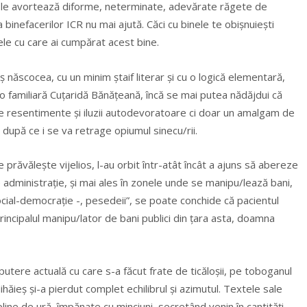
ci le avortează diforme, neterminate, adevărate răgete de
 binefacerilor ICR nu mai ajută. Căci cu binele te obișnuiești
le cu care ai cumpărat acest bine.
născocea, cu un minim ștaif literar și cu o logică elementară,
 o familiară Cuțaridă Bănățeană, încă se mai putea nădăjdui că
e resentimente și iluzii autodevoratoare ci doar un amalgam de
 după ce i se va retrage opiumul sinecu/rii.
 prăvălește vijelios, l-au orbit într-atât încât a ajuns să abereze
de administrație, și mai ales în zonele unde se manipu/lează bani,
ocial-democrație -, pesedeii”, se poate conchide că pacientul
rincipalul manipu/lator de bani publici din țara asta, doamna
utere actuală cu care s-a făcut frate de ticăloșii, pe toboganul
ihăieș și-a pierdut complet echilibrul și azimutul. Textele sale
ine de ură, împănate cu minciuni, secretând venin în cantități