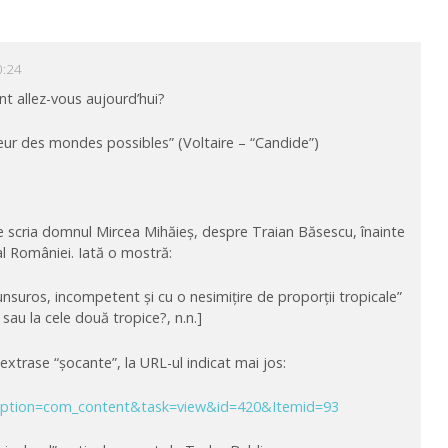
0:24
 allez-vous aujourd’hui?
leur des mondes possibles” (Voltaire – “Candide”)
ce scria domnul Mircea Mihăieș, despre Traian Băsescu, înainte
al României. Iată o mostră:
nsuros, incompetent și cu o nesimițire de proporții tropicale”
; sau la cele două tropice?, n.n.]
e extrase “șocante”, la URL-ul indicat mai jos:
p?option=com_content&task=view&id=420&Itemid=93