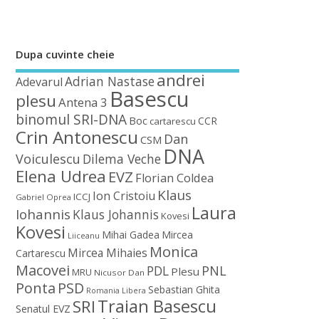
Dupa cuvinte cheie
andrei
Adrian Nastase
Adevarul
Basescu
plesu
Antena 3
binomul SRI-DNA
Boc
CCR
cartarescu
Crin Antonescu
Dan
CSM
DNA
Voiculescu
Dilema Veche
Elena Udrea
EVZ
Florian Coldea
Klaus
Ion Cristoiu
ICCJ
Gabriel Oprea
Laura
Iohannis
Klaus Johannis
Kovesi
Kovesi
Mihai Gadea
Mircea
Liiceanu
Monica
Mircea Mihaies
Cartarescu
Macovei
PDL
PNL
Plesu
MRU
Nicusor Dan
Ponta
PSD
Sebastian Ghita
Romania Libera
Traian Basescu
SRI
Senatul EVZ