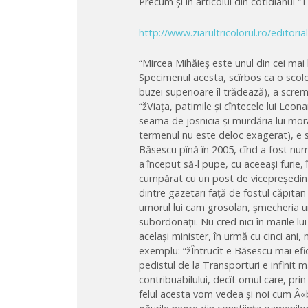
Precum și în articolul din cotidianul 
http://www.ziarultricolorul.ro/editoria
“Mircea Mihăieș este unul din cei mai hid
Specimenul acesta, scîrbos ca o scol
buzei superioare îl trădează), a screm
“žViața, patimile și cîntecele lui Leona
seama de josnicia și murdăria lui moral
termenul nu este deloc exagerat), e su
Băsescu pînă în 2005, cînd a fost num
a început să-l pupe, cu aceeași furie, î
cumpărat cu un post de vicepreședint
dintre gazetari față de fostul căpita
umorul lui cam grosolan, șmecheria u
subordonații. Nu cred nici în marile lu
același minister, în urmă cu cinci ani,
exemplu: “žÎntrucît e Băsescu mai efi
pedistul de la Transporturi e infinit 
contribuabilului, decît omul care, pri
felul acesta vom vedea și noi cum Â«