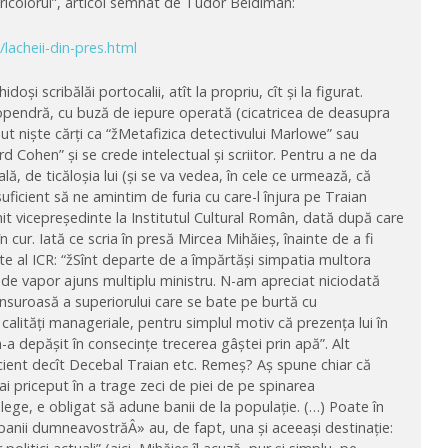
“Tricolorul”, articol semnat de Tudor Beldiman:
l/lacheii-din-pres.html
oși scribălăi portocalii, atît la propriu, cît și la figurat.
opendră, cu buză de iepure operată (cicatricea de deasupra
ut niște cărți ca “žMetafizica detectivului Marlowe” sau
rd Cohen” și se crede intelectual și scriitor. Pentru a ne da
ă, de ticăloșia lui (și se va vedea, în cele ce urmează, că
ficient să ne amintim de furia cu care-l înjura pe Traian
it vicepreședinte la Institutul Cultural Român, dată după care
n cur. Iată ce scria în presă Mircea Mihăieș, înainte de a fi
e al ICR: “žSînt departe de a împărtăși simpatia multora
n de vapor ajuns multiplu ministru. N-am apreciat niciodată
nsuroasă a superiorului care se bate pe burtă cu
i calități manageriale, pentru simplul motiv că prezența lui în
 n-a depășit în consecințe trecerea gâștei prin apă”. Alt
cient decît Decebal Traian etc. Remeș? Aș spune chiar că
mai priceput în a trage zeci de piei de pe spinarea
n lege, e obligat să adune banii de la populație. (…) Poate în
banii dumneavostrăÂ» au, de fapt, una și aceeași destinație: