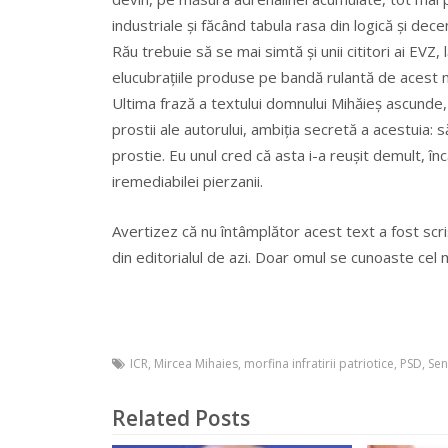
industriale și făcând tabula rasa din logică și dece
Rău trebuie să se mai simtă și unii cititori ai EVZ
elucubrațiile produse pe bandă rulantă de acest 
Ultima frază a textului domnului Mihăieș ascunde, 
prostii ale autorului, ambiția secretă a acestuia: să
prostie. Eu unul cred că asta i-a reușit demult, 
iremediabilei pierzanii.
Avertizez că nu întâmplător acest text a fost scri
din editorialul de azi. Doar omul se cunoaste cel m
ICR
,
Mircea Mihaies
,
morfina infratirii patriotice
,
PSD
,
Sen
Related Posts