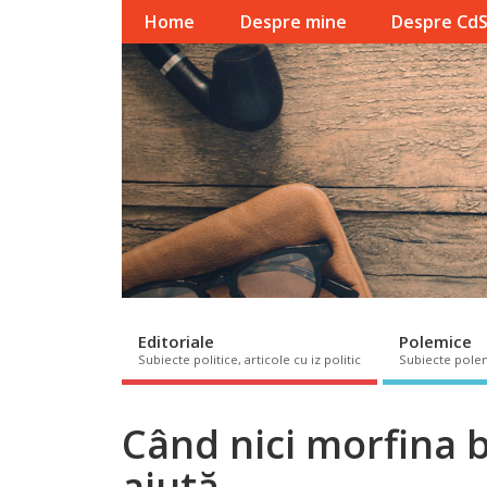
Home
Despre mine
Despre Cd
Editoriale
Polemice
Subiecte politice, articole cu iz politic
Subiecte pole
Când nici morfina b
ajută