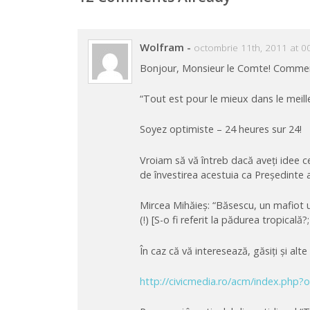
Wolfram
-
octombrie 11th, 2011 at 0
Bonjour, Monsieur le Comte! Comment
“Tout est pour le mieux dans le meil
Soyez optimiste – 24 heures sur 24!
Vroiam să vă întreb dacă aveți idee 
de învestirea acestuia ca Președinte 
Mircea Mihăieș: “Băsescu, un mafiot u
(!) [S-o fi referit la pădurea tropicală?
În caz că vă interesează, găsiți și alt
http://civicmedia.ro/acm/index.ph