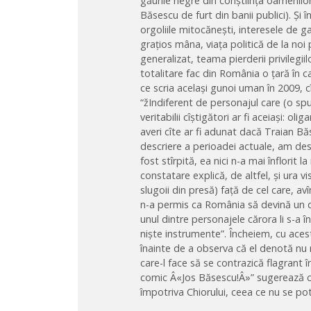
găurile negre din conștiința oamenilor p
Băsescu de furt din banii publici). Și 
orgoliile mitocănești, interesele de 
grațios mâna, viața politică de la noi 
generalizat, teama pierderii privilegii
totalitare fac din România o țară în ca
ce scria același gunoi uman în 2009, 
“žIndiferent de personajul care (o sp
veritabilii cîștigători ar fi aceiași: ol
averi cîte ar fi adunat dacă Traian Bă
descriere a perioadei actuale, am des
fost stîrpită, ea nici n-a mai înflorit
constatare explică, de altfel, și ura v
slugoii din presă) față de cel care, avî
n-a permis ca România să devină un de
unul dintre personajele cărora li s-a 
niște instrumente”. Încheiem, cu acest
înainte de a observa că el denotă nu 
care-l face să se contrazică flagrant î
comic Â«Jos Băsescu!Â»” sugerează că 
împotriva Chiorului, ceea ce nu se potr