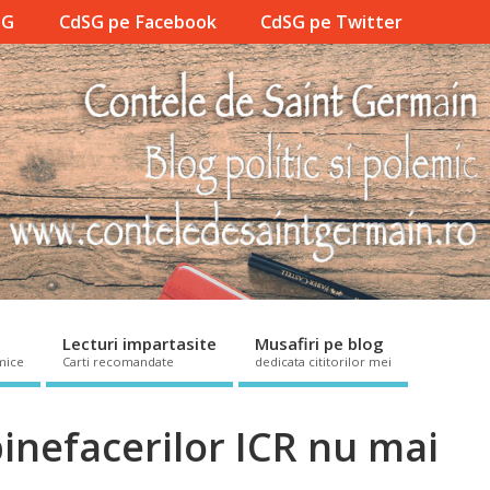
SG
CdSG pe Facebook
CdSG pe Twitter
Lecturi impartasite
Musafiri pe blog
mice
Carti recomandate
dedicata cititorilor mei
inefacerilor ICR nu mai