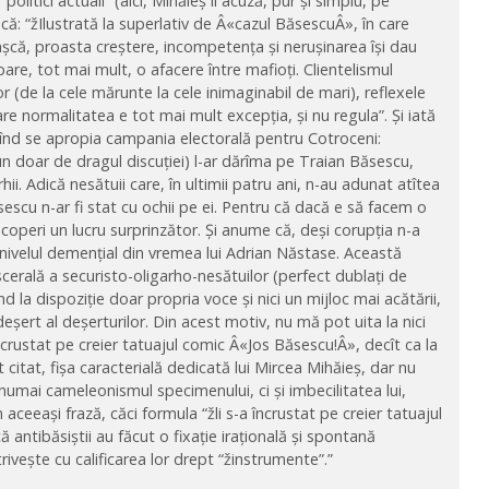
olitici actuali” (aici, Mihăieș îl acuză, pur și simplu, pe
încă: “žIlustrată la superlativ de Â«cazul BăsescuÂ», în care
gașcă, proasta creștere, incompetența și nerușinarea își dau
pare, tot mai mult, o afacere între mafioți. Clientelismul
lor (de la cele mărunte la cele inimaginabil de mari), reflexele
re normalitatea e tot mai mult excepția, și nu regula”. Și iată
cînd se apropia campania electorală pentru Cotroceni:
un doar de dragul discuției) l-ar dărîma pe Traian Băsescu,
igarhii. Adică nesătuii care, în ultimii patru ani, n-au adunat atîtea
sescu n-ar fi stat cu ochii pe ei. Pentru că dacă e să facem o
coperi un lucru surprinzător. Și anume că, deși corupția n-a
 la nivelul demențial din vremea lui Adrian Năstase. Această
iscerală a securisto-oligarho-nesătuilor (perfect dublați de
nd la dispoziție doar propria voce și nici un mijloc mai acătării,
șert al deșerturilor. Din acest motiv, nu mă pot uita la nici
încrustat pe creier tatuajul comic Â«Jos Băsescu!Â», decît ca la
 citat, fișa caracterială dedicată lui Mircea Mihăieș, dar nu
numai cameleonismul specimenului, ci și imbecilitatea lui,
n aceeași frază, căci formula “žli s-a încrustat pe creier tatuajul
antibăsiștii au făcut o fixație irațională și spontană
ivește cu calificarea lor drept “žinstrumente”.”