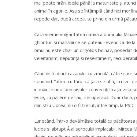
mai poate hrăni ideile până la maturitate și atun
animal în agonie. Așa se întâmplă când nici morfina
repede dar, după aceea, te prind din urmă păcate
Câtă vreme vulgaritatea nativă a domnului Mihăieș 
ghionturi și mârlănii ce se puteau revendica de la
omul nu este chiar un orgolios bolnav, posedat d
veleitarism, neputință și resentiment, recuperabil
Când insă aburii cazanului cu zmoală, către care se
spunând: “afirm cu tărie că țara se află, la nivel 
în mâinile neocomuniștilor convertiți la așa-zisa s
este, cu părere de rău, irecuperabil. Doar dacă, p
ministru Udrea, nu o fi trecut, între timp, la PSD.
Lunecând, într-o devălmășie totală cu păcătoasa p
lucios si abrupt Â al sorocului implacabil, Mircea M
devin, pe măsura adrenalinei acumulate, tot mai pl