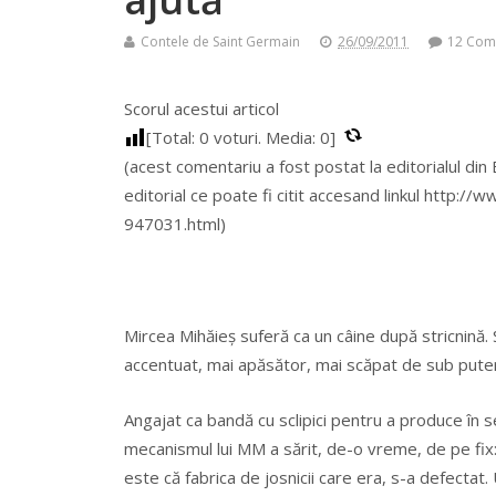
Contele de Saint Germain
26/09/2011
12 Com
Scorul acestui articol
[Total:
0
voturi. Media:
0
]
(acest comentariu a fost postat la editorialul din EV
editorial ce poate fi citit accesand linkul http://w
947031.html)
Mircea Mihăieș suferă ca un câine după stricnină.
accentuat, mai apăsător, mai scăpat de sub puteri
Angajat ca bandă cu sclipici pentru a produce în ser
mecanismul lui MM a sărit, de-o vreme, de pe fix:
este că fabrica de josnicii care era, s-a defectat.