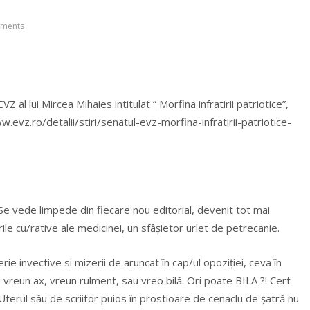
ments
Z al lui Mircea Mihaies intitulat ” Morfina infratirii patriotice”,
ww.evz.ro/detalii/stiri/senatul-evz-morfina-infratirii-patriotice-
 Se vede limpede din fiecare nou editorial, devenit tot mai
le cu/rative ale medicinei, un sfâșietor urlet de petrecanie.
ie invective si mizerii de aruncat în cap/ul opoziției, ceva în
 vreun ax, vreun rulment, sau vreo bilă. Ori poate BILA ?! Cert
 Uterul său de scriitor puios în prostioare de cenaclu de șatră nu