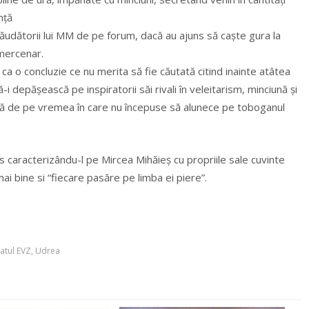
nță
, lăudătorii lui MM de pe forum, dacă au ajuns să caște gura la
mercenar.
ca o concluzie ce nu merita să fie căutată citind inainte atâtea
-i depășească pe inspiratorii săi rivali în veleitarism, minciună și
încă de pe vremea în care nu începuse să alunece pe toboganul
s caracterizându-l pe Mircea Mihăieș cu propriile sale cuvinte
ai bine si “fiecare pasăre pe limba ei piere”.
atul EVZ
,
Udrea