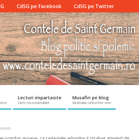
SG
CdSG pe Facebook
CdSG pe Twitter
Lecturi impartasite
Musafiri pe blog
mice
Carti recomandate
dedicata cititorilor mei
ments
cinduri groase, ca radacinile arborilor il strabat atirnind de