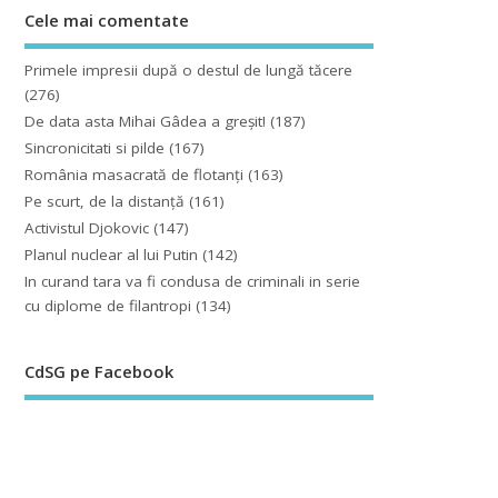
Cele mai comentate
Primele impresii după o destul de lungă tăcere
(276)
De data asta Mihai Gâdea a greşit!
(187)
Sincronicitati si pilde
(167)
România masacrată de flotanţi
(163)
Pe scurt, de la distanță
(161)
Activistul Djokovic
(147)
Planul nuclear al lui Putin
(142)
In curand tara va fi condusa de criminali in serie
cu diplome de filantropi
(134)
CdSG pe Facebook