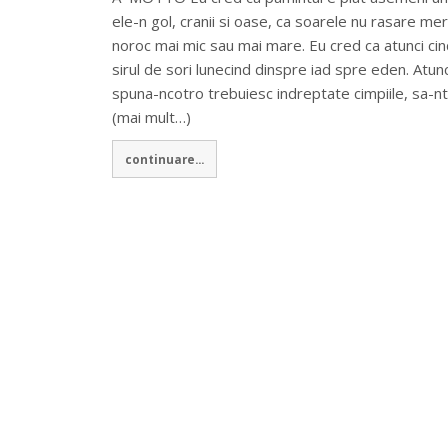
ele-n gol, cranii si oase, ca soarele nu rasare mere
noroc mai mic sau mai mare. Eu cred ca atunci cind 
sirul de sori lunecind dinspre iad spre eden. Atun
spuna-ncotro trebuiesc indreptate cimpiile, sa-nt
(mai mult…)
continuare...