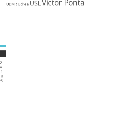
Victor Ponta
USL
UDMR
Udrea
D
4
11
18
25