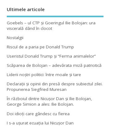
Ultimele articole
Goebels – ul CTP şi Goeringul Ilie Bolojan: ura
viscerală dând în clocot
Nostalgii
Riscul de a paria pe Donald Trump
Useristul Donald Trump şi “Ferma animalelor”
Scăparea de Bolojan – adevărata miză patriotică
Liderii noştri politici: între moale şi tare
Declaraţii şi opinii din presă despre subiectul zilei.
Propunerea Siegfried Muresan
În războiul dintre Nicuşor Dan şi Ilie Bolojan,
George Simion a ales: Ilie Bolojan.
Doi idioţi care gândesc cu fierea
I s-a uşurat ecuaţia lui Nicuşor Dan