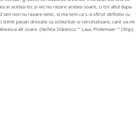
u in acelasi loc si nici nu rasare acelasi soare, ci tot altul dupa
sint nori nu rasare nimic, si ma tem ca s-a sfirsit definitiv cu
ci trimit pasari dresate cu ochiul bun si cercetatoare, care sa-mi
ilneasca alt soare. (Nichita Stănescu "“ Laus Ptolemaei "“ Cîmp)