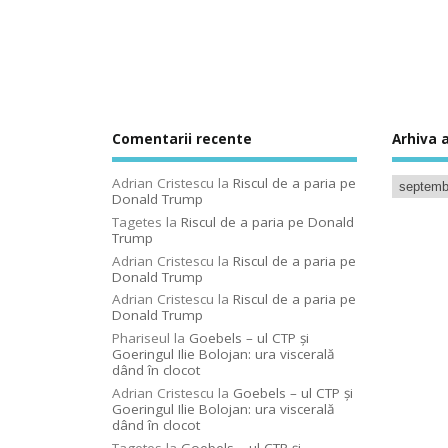
Comentarii recente
Arhiva a
Adrian Cristescu
la
Riscul de a paria pe
Donald Trump
Tagetes
la
Riscul de a paria pe Donald
Trump
Adrian Cristescu
la
Riscul de a paria pe
Donald Trump
Adrian Cristescu
la
Riscul de a paria pe
Donald Trump
Phariseul
la
Goebels – ul CTP şi
Goeringul Ilie Bolojan: ura viscerală
dând în clocot
Adrian Cristescu
la
Goebels – ul CTP şi
Goeringul Ilie Bolojan: ura viscerală
dând în clocot
Tagetes
la
Goebels – ul CTP şi