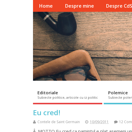
Home
Despre mine
Despre Cd
Editoriale
Polemice
Subiecte politice, articole cu iz politic
Subiecte pole
Eu cred!
Contele de Saint Germain
10/09/2011
12 Com
Â MOTTO Eu cred ca pamintul e plat asemeni unei s