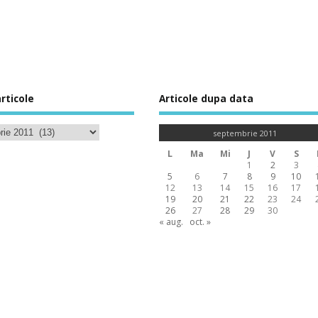
rticole
Articole dupa data
septembrie 2011
L
Ma
Mi
J
V
S
1
2
3
5
6
7
8
9
10
12
13
14
15
16
17
19
20
21
22
23
24
26
27
28
29
30
« aug.
oct. »