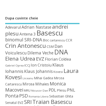
Dupa cuvinte cheie
andrei
Adrian Nastase
Adevarul
Basescu
plesu
Antena 3
binomul SRI-DNA
Boc
CCR
cartarescu
Crin Antonescu
Dan
CSM
DNA
Voiculescu
Dilema Veche
Elena Udrea
EVZ
Florian Coldea
Klaus
Ion Cristoiu
ICCJ
Gabriel Oprea
Laura
Iohannis
Klaus Johannis
Kovesi
Kovesi
Mihai Gadea
Mircea
Liiceanu
Monica
Mircea Mihaies
Cartarescu
Macovei
PDL
PNL
Plesu
MRU
Nicusor Dan
Ponta
PSD
Sebastian Ghita
Romania Libera
Traian Basescu
SRI
Senatul EVZ