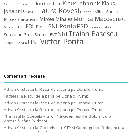
Klaus Iohannis
Klaus
Ion Cristoiu
ICCJ
Gabriel Oprea
Laura Kovesi
Johannis
Mihai Gadea
Kovesi
Liiceanu
Monica Macovei
Mircea Mihaies
Mircea Cartarescu
MRU
Ponta
PSD
PDL
PNL
Plesu
Nicusor Dan
Romania Libera
Traian Basescu
SRI
Sebastian Ghita
Senatul EVZ
Victor Ponta
USL
UDMR
Udrea
Comentarii recente
Adrian Cristescu
la
Riscul de a paria pe Donald Trump
Tagetes
la
Riscul de a paria pe Donald Trump
Adrian Cristescu
la
Riscul de a paria pe Donald Trump
Adrian Cristescu
la
Riscul de a paria pe Donald Trump
Phariseul
la
Goebels – ul CTP şi Goeringul Ilie Bolojan: ura
viscerală dând în clocot
Adrian Cristescu
la
Goebels – ul CTP şi Goeringul Ilie Bolojan: ura