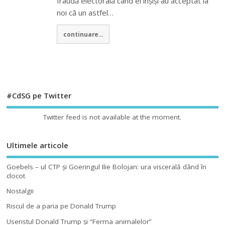
fraudă electorală când ei înșiși au acceptat la
noi că un astfel…
continuare...
#CdSG pe Twitter
Twitter feed is not available at the moment.
Ultimele articole
Goebels – ul CTP şi Goeringul Ilie Bolojan: ura viscerală dând în
clocot
Nostalgii
Riscul de a paria pe Donald Trump
Useristul Donald Trump şi “Ferma animalelor”