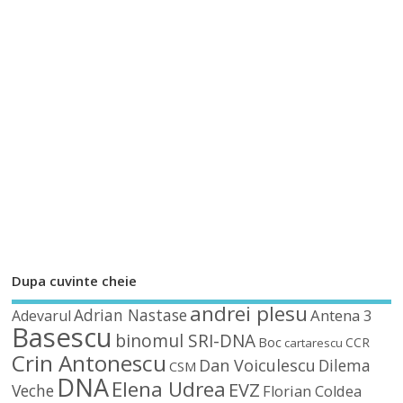
Dupa cuvinte cheie
andrei plesu
Adrian Nastase
Antena 3
Adevarul
Basescu
binomul SRI-DNA
Boc
CCR
cartarescu
Crin Antonescu
Dan Voiculescu
Dilema
CSM
DNA
Elena Udrea
EVZ
Veche
Florian Coldea