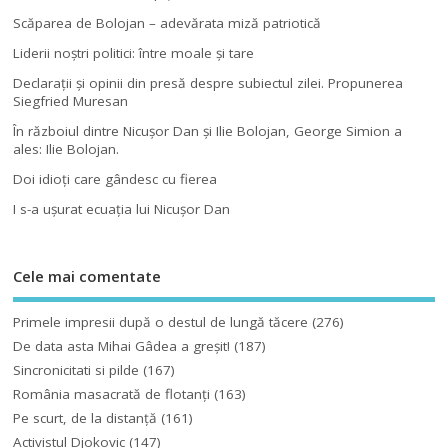
Scăparea de Bolojan – adevărata miză patriotică
Liderii noştri politici: între moale şi tare
Declaraţii şi opinii din presă despre subiectul zilei. Propunerea
Siegfried Muresan
În războiul dintre Nicuşor Dan şi Ilie Bolojan, George Simion a
ales: Ilie Bolojan.
Doi idioţi care gândesc cu fierea
I s-a uşurat ecuaţia lui Nicuşor Dan
Cele mai comentate
Primele impresii după o destul de lungă tăcere
(276)
De data asta Mihai Gâdea a greşit!
(187)
Sincronicitati si pilde
(167)
România masacrată de flotanţi
(163)
Pe scurt, de la distanță
(161)
Activistul Djokovic
(147)