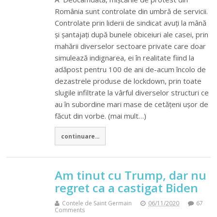
România sunt controlate din umbră de servicii.
Controlate prin liderii de sindicat avuți la mână
și șantajați după bunele obiceiuri ale casei, prin
mahării diverselor sectoare private care doar
simulează indignarea, ei în realitate fiind la
adăpost pentru 100 de ani de-acum încolo de
dezastrele produse de lockdown, prin toate
slugile infiltrate la vârful diverselor structuri ce
au în subordine mari mase de cetățeni ușor de
făcut din vorbe. (mai mult…)
continuare...
Am tinut cu Trump, dar nu
regret ca a castigat Biden
Contele de Saint Germain
06/11/2020
67
Comments