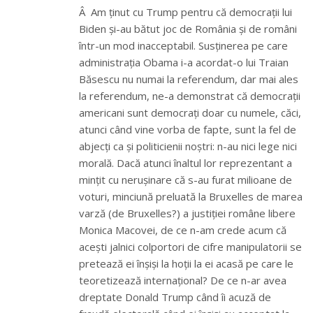
Â Am ținut cu Trump pentru că democrații lui
Biden și-au bătut joc de România și de români
într-un mod inacceptabil. Susținerea pe care
administrația Obama i-a acordat-o lui Traian
Băsescu nu numai la referendum, dar mai ales
la referendum, ne-a demonstrat că democrații
americani sunt democrați doar cu numele, căci,
atunci când vine vorba de fapte, sunt la fel de
abjecți ca și politicienii noștri: n-au nici lege nici
morală. Dacă atunci înaltul lor reprezentant a
mințit cu nerușinare că s-au furat milioane de
voturi, minciună preluată la Bruxelles de marea
varză (de Bruxelles?) a justiției române libere
Monica Macovei, de ce n-am crede acum că
acești jalnici colportori de cifre manipulatorii se
pretează ei înșiși la hoții la ei acasă pe care le
teoretizează internațional? De ce n-ar avea
dreptate Donald Trump când îi acuză de