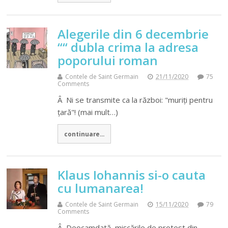
Alegerile din 6 decembrie
““ dubla crima la adresa
poporului roman
Contele de Saint Germain
21/11/2020
75
Comments
Â Ni se transmite ca la război: "muriți pentru
țară"! (mai mult…)
continuare...
Klaus Iohannis si-o cauta
cu lumanarea!
Contele de Saint Germain
15/11/2020
79
Comments
Â Deocamdată, mișcările de protest din