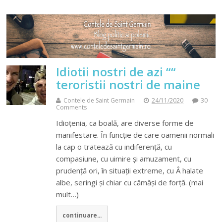
Idiotii nostri de azi ““
teroristii nostri de maine
Contele de Saint Germain
24/11/2020
30
Comments
Idioțenia, ca boală, are diverse forme de
manifestare. În funcție de care oamenii normali
la cap o tratează cu indiferență, cu
compasiune, cu uimire și amuzament, cu
prudență ori, în situații extreme, cu Â halate
albe, seringi și chiar cu cămăși de forță. (mai
mult…)
continuare...