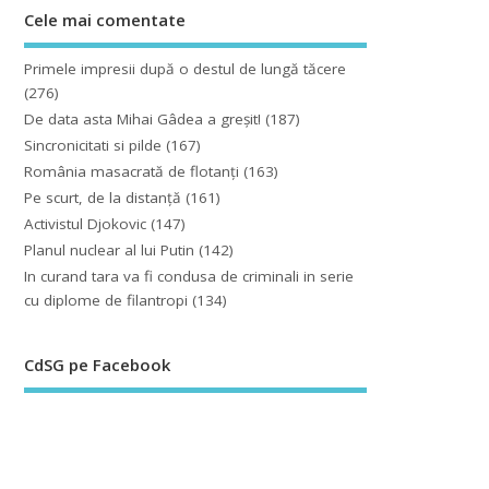
Cele mai comentate
Primele impresii după o destul de lungă tăcere
(276)
De data asta Mihai Gâdea a greşit!
(187)
Sincronicitati si pilde
(167)
România masacrată de flotanţi
(163)
Pe scurt, de la distanță
(161)
Activistul Djokovic
(147)
Planul nuclear al lui Putin
(142)
In curand tara va fi condusa de criminali in serie
cu diplome de filantropi
(134)
CdSG pe Facebook