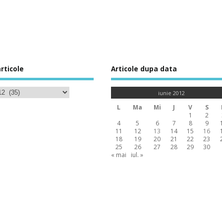
rticole
Articole dupa data
iunie 2012
L
Ma
Mi
J
V
S
1
2
4
5
6
7
8
9
11
12
13
14
15
16
18
19
20
21
22
23
25
26
27
28
29
30
« mai
iul. »