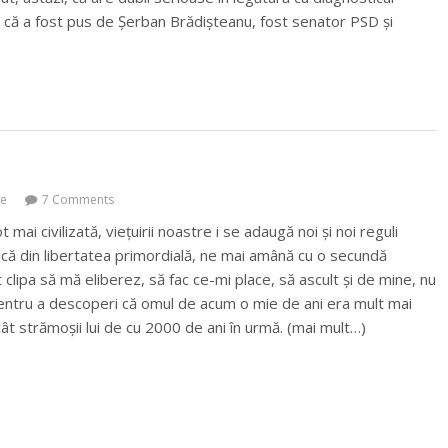
 că a fost pus de Șerban Brădișteanu, fost senator PSD și
ce
7 Comments
ai civilizată, viețuirii noastre i se adaugă noi și noi reguli
țică din libertatea primordială, ne mai amână cu o secundă
lipa să mă eliberez, să fac ce-mi place, să ascult și de mine, nu
 pentru a descoperi că omul de acum o mie de ani era mult mai
cât strămoșii lui de cu 2000 de ani în urmă. (mai mult…)