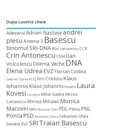
Dupa cuvinte cheie
andrei
Adrian Nastase
Adevarul
Basescu
plesu
Antena 3
binomul SRI-DNA
Boc
CCR
cartarescu
Crin Antonescu
Dan
CSM
DNA
Voiculescu
Dilema Veche
Elena Udrea
EVZ
Florian Coldea
Klaus
Ion Cristoiu
ICCJ
Gabriel Oprea
Laura
Iohannis
Klaus Johannis
Kovesi
Kovesi
Mihai Gadea
Mircea
Liiceanu
Monica
Mircea Mihaies
Cartarescu
Macovei
PDL
PNL
Plesu
MRU
Nicusor Dan
Ponta
PSD
Sebastian Ghita
Romania Libera
Traian Basescu
SRI
Senatul EVZ