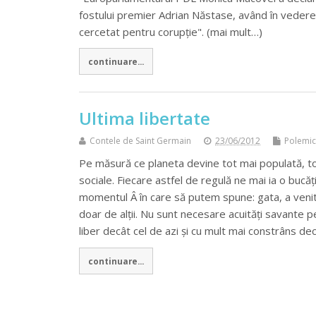
fostului premier Adrian Năstase, având în vedere
cercetat pentru corupție". (mai mult…)
continuare...
Ultima libertate
Contele de Saint Germain
23/06/2012
Polemi
Pe măsură ce planeta devine tot mai populată, tot m
sociale. Fiecare astfel de regulă ne mai ia o bucă
momentul Â în care să putem spune: gata, a venit c
doar de alții. Nu sunt necesare acuități savante
liber decât cel de azi și cu mult mai constrâns de
continuare...