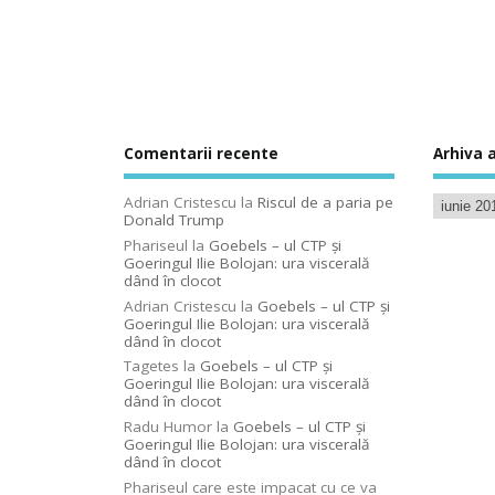
Comentarii recente
Arhiva a
Adrian Cristescu
la
Riscul de a paria pe
Donald Trump
Phariseul
la
Goebels – ul CTP şi
Goeringul Ilie Bolojan: ura viscerală
dând în clocot
Adrian Cristescu
la
Goebels – ul CTP şi
Goeringul Ilie Bolojan: ura viscerală
dând în clocot
Tagetes
la
Goebels – ul CTP şi
Goeringul Ilie Bolojan: ura viscerală
dând în clocot
Radu Humor
la
Goebels – ul CTP şi
Goeringul Ilie Bolojan: ura viscerală
dând în clocot
Phariseul care este impacat cu ce va