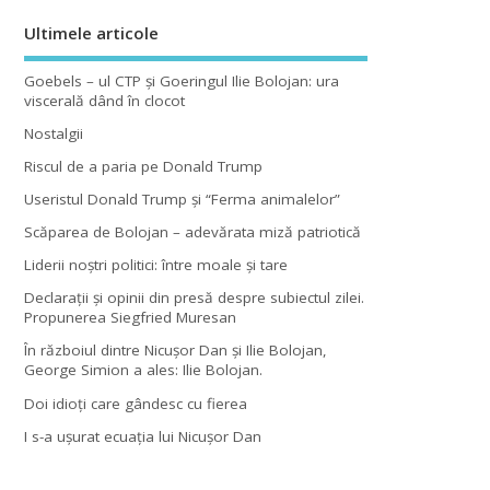
Ultimele articole
Goebels – ul CTP şi Goeringul Ilie Bolojan: ura
viscerală dând în clocot
Nostalgii
Riscul de a paria pe Donald Trump
Useristul Donald Trump şi “Ferma animalelor”
Scăparea de Bolojan – adevărata miză patriotică
Liderii noştri politici: între moale şi tare
Declaraţii şi opinii din presă despre subiectul zilei.
Propunerea Siegfried Muresan
În războiul dintre Nicuşor Dan şi Ilie Bolojan,
George Simion a ales: Ilie Bolojan.
Doi idioţi care gândesc cu fierea
I s-a uşurat ecuaţia lui Nicuşor Dan