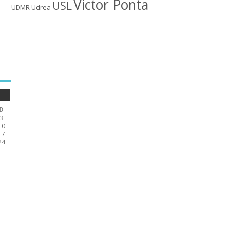
Victor Ponta
USL
UDMR
Udrea
D
3
10
17
24