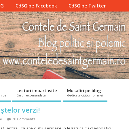
SG
CdSG pe Facebook
CdSG pe Twitter
Lecturi impartasite
Musafiri pe blog
mice
Carti recomandate
dedicata cititorilor mei
telor verzi!
ce
20 Comments
 astăzi, că are dubii serioase în legătură cu diagnosticul