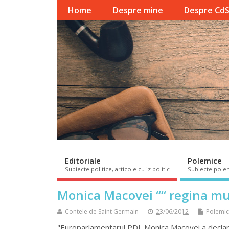
Home
Despre mine
Despre Cd
Editoriale
Polemice
Subiecte politice, articole cu iz politic
Subiecte pole
Monica Macovei ““ regina muș
Contele de Saint Germain
23/06/2012
Polemi
"Europarlamentarul PDL Monica Macovei a declarat,