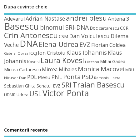
Dupa cuvinte cheie
andrei plesu
Adrian Nastase
Antena 3
Adevarul
Basescu
binomul SRI-DNA
Boc
CCR
cartarescu
Crin Antonescu
Dan Voiculescu
Dilema
CSM
DNA
Elena Udrea
EVZ
Veche
Florian Coldea
Klaus Iohannis
Klaus
Ion Cristoiu
ICCJ
Gabriel Oprea
Laura Kovesi
Johannis
Mihai Gadea
Kovesi
Liiceanu
Monica Macovei
Mircea Mihaies
Mircea Cartarescu
MRU
Ponta
PSD
PDL
PNL
Plesu
Nicusor Dan
Romania Libera
Traian Basescu
SRI
Sebastian Ghita
Senatul EVZ
Victor Ponta
USL
UDMR
Udrea
Comentarii recente