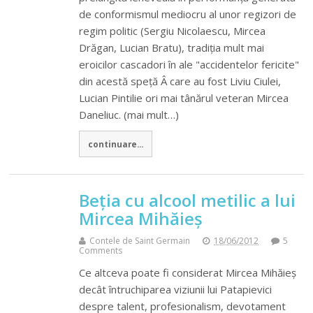
de conformismul mediocru al unor regizori de
regim politic (Sergiu Nicolaescu, Mircea
Drăgan, Lucian Bratu), tradiția mult mai
eroicilor cascadori în ale "accidentelor fericite"
din acestă speță Â care au fost Liviu Ciulei,
Lucian Pintilie ori mai tânărul veteran Mircea
Daneliuc. (mai mult…)
continuare...
Beția cu alcool metilic a lui
Mircea Mihăieș
Contele de Saint Germain
18/06/2012
5
Comments
Ce altceva poate fi considerat Mircea Mihăieș
decât întruchiparea viziunii lui Patapievici
despre talent, profesionalism, devotament