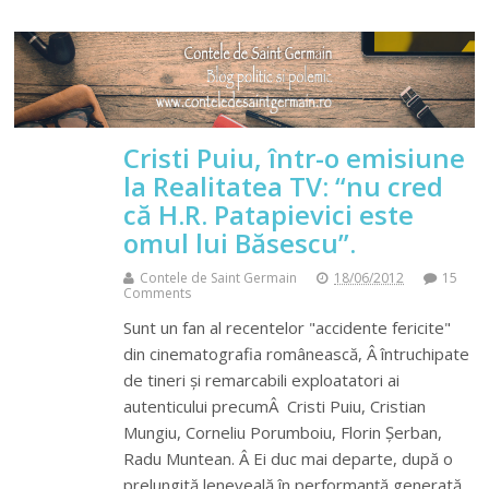
Cristi Puiu, într-o emisiune
la Realitatea TV: “nu cred
că H.R. Patapievici este
omul lui Băsescu”.
Contele de Saint Germain
18/06/2012
15
Comments
Sunt un fan al recentelor "accidente fericite"
din cinematografia românească, Â întruchipate
de tineri și remarcabili exploatatori ai
autenticului precumÂ Cristi Puiu, Cristian
Mungiu, Corneliu Porumboiu, Florin Șerban,
Radu Muntean. Â Ei duc mai departe, după o
prelungită leneveală în performanță generată