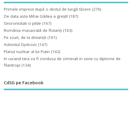
Primele impresii după o destul de lungă tăcere
(276)
De data asta Mihai Gâdea a greşit!
(187)
Sincronicitati si pilde
(167)
România masacrată de flotanţi
(163)
Pe scurt, de la distanță
(161)
Activistul Djokovic
(147)
Planul nuclear al lui Putin
(142)
In curand tara va fi condusa de criminali in serie cu diplome de
filantropi
(134)
CdSG pe Facebook