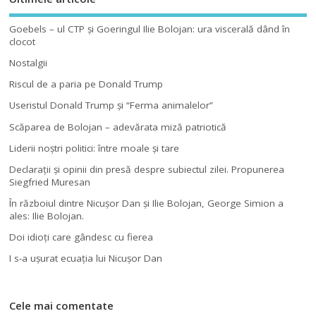
Goebels – ul CTP şi Goeringul Ilie Bolojan: ura viscerală dând în
clocot
Nostalgii
Riscul de a paria pe Donald Trump
Useristul Donald Trump şi “Ferma animalelor”
Scăparea de Bolojan – adevărata miză patriotică
Liderii noştri politici: între moale şi tare
Declaraţii şi opinii din presă despre subiectul zilei. Propunerea
Siegfried Muresan
În războiul dintre Nicuşor Dan şi Ilie Bolojan, George Simion a
ales: Ilie Bolojan.
Doi idioţi care gândesc cu fierea
I s-a uşurat ecuaţia lui Nicuşor Dan
Cele mai comentate