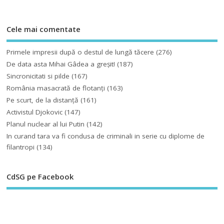
Cele mai comentate
Primele impresii după o destul de lungă tăcere
(276)
De data asta Mihai Gâdea a greşit!
(187)
Sincronicitati si pilde
(167)
România masacrată de flotanţi
(163)
Pe scurt, de la distanță
(161)
Activistul Djokovic
(147)
Planul nuclear al lui Putin
(142)
In curand tara va fi condusa de criminali in serie cu diplome de
filantropi
(134)
CdSG pe Facebook