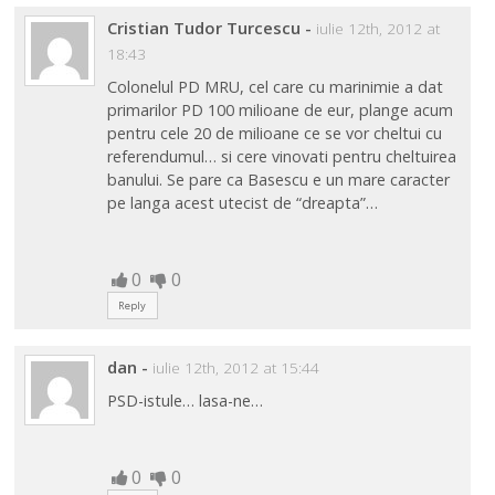
Cristian Tudor Turcescu
-
iulie 12th, 2012 at
18:43
Colonelul PD MRU, cel care cu marinimie a dat
primarilor PD 100 milioane de eur, plange acum
pentru cele 20 de milioane ce se vor cheltui cu
referendumul… si cere vinovati pentru cheltuirea
banului. Se pare ca Basescu e un mare caracter
pe langa acest utecist de “dreapta”…
0
0
Reply
dan
-
iulie 12th, 2012 at 15:44
PSD-istule… lasa-ne…
0
0