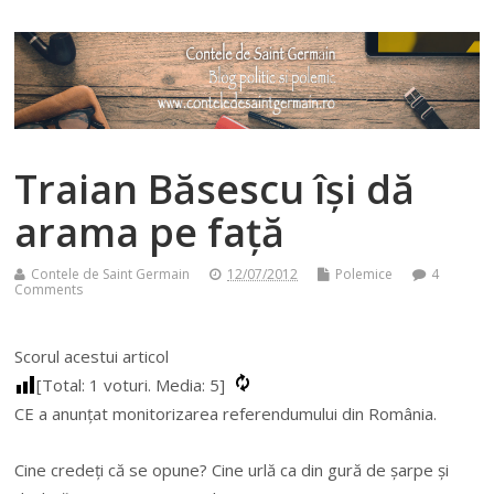
Traian Băsescu își dă
arama pe față
Contele de Saint Germain
12/07/2012
Polemice
4
Comments
Scorul acestui articol
[Total:
1
voturi. Media:
5
]
CE a anunțat monitorizarea referendumului din România.
Cine credeți că se opune? Cine urlă ca din gură de șarpe și