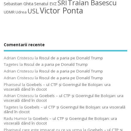
Traian Basescu
SRI
Sebastian Ghita
Senatul EVZ
Victor Ponta
USL
UDMR
Udrea
Comentarii recente
Adrian Cristescu
la
Riscul de a paria pe Donald Trump
Tagetes
la
Riscul de a paria pe Donald Trump
Adrian Cristescu
la
Riscul de a paria pe Donald Trump
Adrian Cristescu
la
Riscul de a paria pe Donald Trump
Phariseul
la
Goebels – ul CTP şi Goeringul Ilie Bolojan: ura
viscerală dând în clocot
Adrian Cristescu
la
Goebels – ul CTP şi Goeringul Ilie Bolojan: ura
viscerală dând în clocot
Tagetes
la
Goebels – ul CTP şi Goeringul Ilie Bolojan: ura viscerală
dând în clocot
Radu Humor
la
Goebels – ul CTP şi Goeringul Ilie Bolojan: ura
viscerală dând în clocot
Phariseul care este impacat cu ce va urma
la
Goebels – ul CTP şi