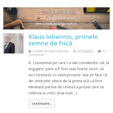
Klaus Iohannis, primele
semne de frică
Contele de Saint Germain
07/10/2021
51
Comments
Â Consemnul pe care l-a dat consilierilor săi, la
angajare, pare a fi fost unul foarte strict: să
nu-l streseze cu vești proaste. Așa se face că
din sintezele zilnice de la prima oră i-a fost
eliminată partea de revistă a presei care se
referea la critici. (mai mult…)
continuare...