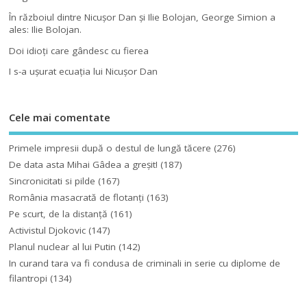
În războiul dintre Nicuşor Dan şi Ilie Bolojan, George Simion a
ales: Ilie Bolojan.
Doi idioţi care gândesc cu fierea
I s-a uşurat ecuaţia lui Nicuşor Dan
Cele mai comentate
Primele impresii după o destul de lungă tăcere
(276)
De data asta Mihai Gâdea a greşit!
(187)
Sincronicitati si pilde
(167)
România masacrată de flotanţi
(163)
Pe scurt, de la distanță
(161)
Activistul Djokovic
(147)
Planul nuclear al lui Putin
(142)
In curand tara va fi condusa de criminali in serie cu diplome de
filantropi
(134)