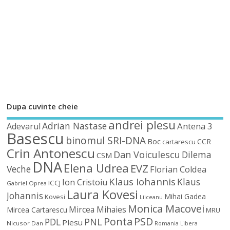
Dupa cuvinte cheie
andrei plesu
Adrian Nastase
Antena 3
Adevarul
Basescu
binomul SRI-DNA
Boc
CCR
cartarescu
Crin Antonescu
Dan Voiculescu
Dilema
CSM
DNA
Elena Udrea
EVZ
Veche
Florian Coldea
Klaus Iohannis
Klaus
Ion Cristoiu
ICCJ
Gabriel Oprea
Laura Kovesi
Johannis
Mihai Gadea
Kovesi
Liiceanu
Monica Macovei
Mircea Mihaies
Mircea Cartarescu
MRU
Ponta
PSD
PDL
PNL
Plesu
Nicusor Dan
Romania Libera