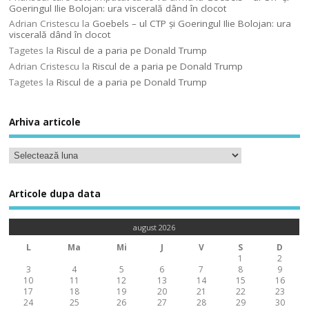
Goeringul Ilie Bolojan: ura viscerală dând în clocot
Adrian Cristescu
la
Goebels – ul CTP şi Goeringul Ilie Bolojan: ura
viscerală dând în clocot
Tagetes
la
Riscul de a paria pe Donald Trump
Adrian Cristescu
la
Riscul de a paria pe Donald Trump
Tagetes
la
Riscul de a paria pe Donald Trump
Arhiva articole
Articole dupa data
august 2026
L
Ma
Mi
J
V
S
D
1
2
3
4
5
6
7
8
9
10
11
12
13
14
15
16
17
18
19
20
21
22
23
24
25
26
27
28
29
30