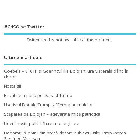
#CdSG pe Twitter
Twitter feed is not available at the moment.
Ultimele articole
Goebels – ul CTP şi Goeringul Ilie Bolojan: ura viscerală dând în
clocot
Nostalgii
Riscul de a paria pe Donald Trump
Useristul Donald Trump şi “Ferma animalelor”
Scăparea de Bolojan – adevărata miză patriotică
Liderii noştri politici: între moale şi tare
Declaraţii şi opinii din presă despre subiectul zilei. Propunerea
Siegfried Muresan