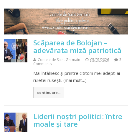
Scăparea de Bolojan –
adevărata miză patriotică
Contele de Saint Germain
05/07/2026
3
Comments
Mai întâlnesc şi printre cititorii mei adepţi ai
ruletei ruseşti. (mai mult…)
continuare...
Liderii noştri politici: între
moale şi tare