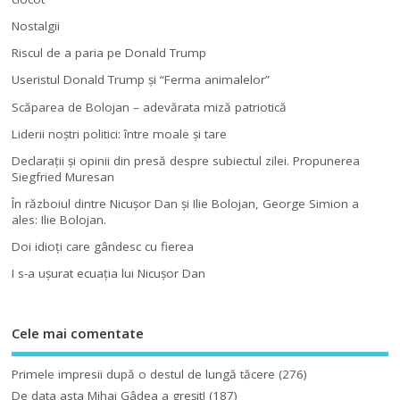
Nostalgii
Riscul de a paria pe Donald Trump
Useristul Donald Trump şi “Ferma animalelor”
Scăparea de Bolojan – adevărata miză patriotică
Liderii noştri politici: între moale şi tare
Declaraţii şi opinii din presă despre subiectul zilei. Propunerea
Siegfried Muresan
În războiul dintre Nicuşor Dan şi Ilie Bolojan, George Simion a
ales: Ilie Bolojan.
Doi idioţi care gândesc cu fierea
I s-a uşurat ecuaţia lui Nicuşor Dan
Cele mai comentate
Primele impresii după o destul de lungă tăcere
(276)
De data asta Mihai Gâdea a greşit!
(187)