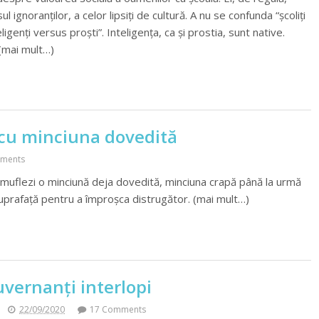
ul ignoranţilor, a celor lipsiţi de cultură. A nu se confunda “şcoliţi
ligenţi versus proşti”. Inteligenţa, ca şi prostia, sunt native.
(mai mult…)
 cu minciuna dovedită
ments
amuflezi o minciună deja dovedită, minciuna crapă până la urmă
 suprafaţă pentru a împroşca distrugător. (mai mult…)
vernanți interlopi
22/09/2020
17 Comments