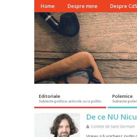
Home
Despre mine
Despre Cd
Editoriale
Polemice
Subiecte politice, articole cu iz politic
Subiecte pole
De ce NU Nicu
Contele de Saint Germain
Vreau să vorbesc puţin d