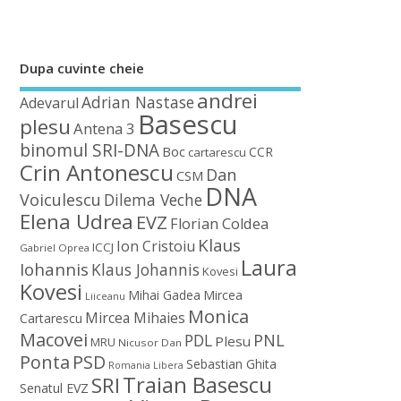
Dupa cuvinte cheie
andrei
Adrian Nastase
Adevarul
Basescu
plesu
Antena 3
binomul SRI-DNA
Boc
CCR
cartarescu
Crin Antonescu
Dan
CSM
DNA
Voiculescu
Dilema Veche
Elena Udrea
EVZ
Florian Coldea
Klaus
Ion Cristoiu
ICCJ
Gabriel Oprea
Laura
Iohannis
Klaus Johannis
Kovesi
Kovesi
Mihai Gadea
Mircea
Liiceanu
Monica
Mircea Mihaies
Cartarescu
Macovei
PDL
PNL
Plesu
MRU
Nicusor Dan
Ponta
PSD
Sebastian Ghita
Romania Libera
Traian Basescu
SRI
Senatul EVZ