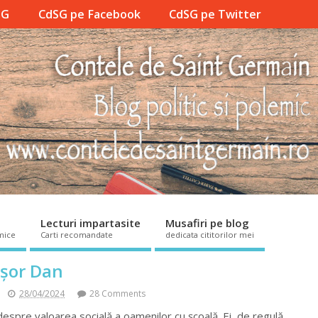
SG
CdSG pe Facebook
CdSG pe Twitter
Lecturi impartasite
Musafiri pe blog
mice
Carti recomandate
dedicata cititorilor mei
şor Dan
28/04/2024
28 Comments
espre valoarea socială a oamenilor cu şcoală. Ei, de regulă,