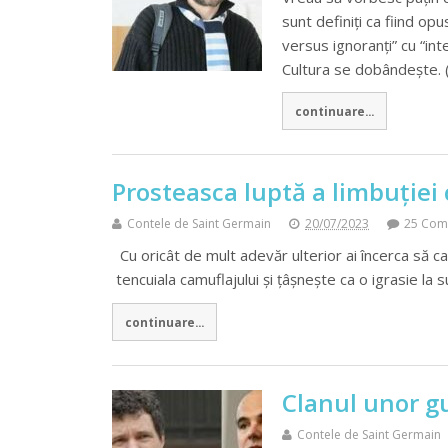
sunt definiţi ca fiind opus
versus ignoranţi” cu “inte
Cultura se dobândeşte. 
continuare...
Prosteasca luptă a limbuţiei
Contele de Saint Germain
20/07/2023
25 Com
Cu oricât de mult adevăr ulterior ai încerca să c
tencuiala camuflajului şi ţâşneşte ca o igrasie la
continuare...
Clanul unor gu
Contele de Saint Germain