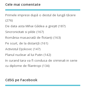
Cele mai comentate
Primele impresii după o destul de lungă tăcere
(276)
De data asta Mihai Gâdea a greşit!
(187)
Sincronicitati si pilde
(167)
România masacrată de flotanţi
(163)
Pe scurt, de la distanță
(161)
Activistul Djokovic
(147)
Planul nuclear al lui Putin
(142)
In curand tara va fi condusa de criminali in serie
cu diplome de filantropi
(134)
CdSG pe Facebook