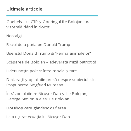
Ultimele articole
Goebels – ul CTP şi Goeringul Ilie Bolojan: ura
viscerală dând în clocot
Nostalgii
Riscul de a paria pe Donald Trump
Useristul Donald Trump şi “Ferma animalelor”
Scăparea de Bolojan – adevărata miză patriotică
Liderii noştri politici: între moale şi tare
Declaraţii şi opinii din presă despre subiectul zilei.
Propunerea Siegfried Muresan
În războiul dintre Nicuşor Dan şi Ilie Bolojan,
George Simion a ales: Ilie Bolojan.
Doi idioţi care gândesc cu fierea
I s-a uşurat ecuaţia lui Nicuşor Dan