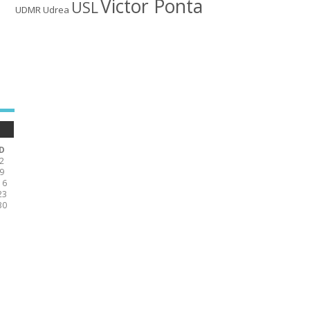
Victor Ponta
USL
UDMR
Udrea
D
2
9
16
23
30