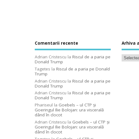
Comentarii recente
Arhiva a
Adrian Cristescu
la
Riscul de a paria pe
Donald Trump
Tagetes
la
Riscul de a paria pe Donald
Trump
Adrian Cristescu
la
Riscul de a paria pe
Donald Trump
Adrian Cristescu
la
Riscul de a paria pe
Donald Trump
Phariseul
la
Goebels – ul CTP şi
Goeringul Ilie Bolojan: ura viscerală
dând în clocot
Adrian Cristescu
la
Goebels – ul CTP şi
Goeringul Ilie Bolojan: ura viscerală
dând în clocot
Tagetes
la
Goebels – ul CTP şi