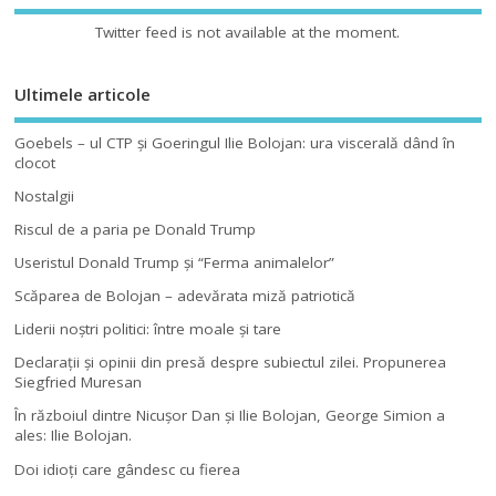
Twitter feed is not available at the moment.
Ultimele articole
Goebels – ul CTP şi Goeringul Ilie Bolojan: ura viscerală dând în
clocot
Nostalgii
Riscul de a paria pe Donald Trump
Useristul Donald Trump şi “Ferma animalelor”
Scăparea de Bolojan – adevărata miză patriotică
Liderii noştri politici: între moale şi tare
Declaraţii şi opinii din presă despre subiectul zilei. Propunerea
Siegfried Muresan
În războiul dintre Nicuşor Dan şi Ilie Bolojan, George Simion a
ales: Ilie Bolojan.
Doi idioţi care gândesc cu fierea