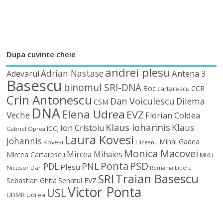
Dupa cuvinte cheie
andrei plesu
Adrian Nastase
Antena 3
Adevarul
Basescu
binomul SRI-DNA
Boc
CCR
cartarescu
Crin Antonescu
Dan Voiculescu
Dilema
CSM
DNA
Elena Udrea
EVZ
Veche
Florian Coldea
Klaus Iohannis
Klaus
Ion Cristoiu
ICCJ
Gabriel Oprea
Laura Kovesi
Johannis
Mihai Gadea
Kovesi
Liiceanu
Monica Macovei
Mircea Mihaies
Mircea Cartarescu
MRU
Ponta
PSD
PDL
PNL
Plesu
Nicusor Dan
Romania Libera
Traian Basescu
SRI
Sebastian Ghita
Senatul EVZ
Victor Ponta
USL
UDMR
Udrea