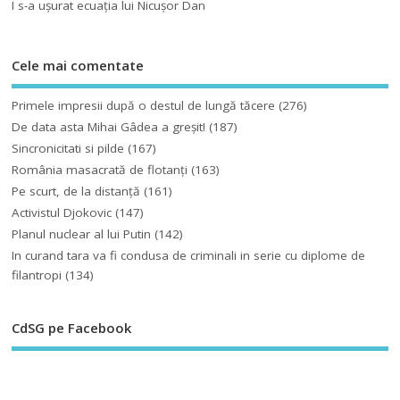
I s-a uşurat ecuaţia lui Nicuşor Dan
Cele mai comentate
Primele impresii după o destul de lungă tăcere
(276)
De data asta Mihai Gâdea a greşit!
(187)
Sincronicitati si pilde
(167)
România masacrată de flotanţi
(163)
Pe scurt, de la distanță
(161)
Activistul Djokovic
(147)
Planul nuclear al lui Putin
(142)
In curand tara va fi condusa de criminali in serie cu diplome de
filantropi
(134)
CdSG pe Facebook