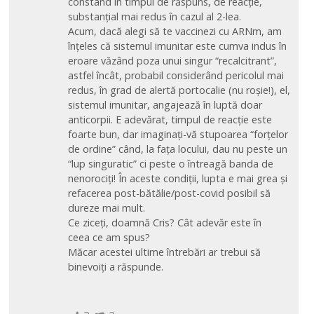
constând în timpul de răspuns, de reacție,
substanțial mai redus în cazul al 2-lea.
Acum, dacă alegi să te vaccinezi cu ARNm, am
înțeles că sistemul imunitar este cumva indus în
eroare văzând poza unui singur “recalcitrant”,
astfel încât, probabil considerând pericolul mai
redus, în grad de alertă portocalie (nu roșie!), el,
sistemul imunitar, angajează în luptă doar
anticorpii. E adevărat, timpul de reacție este
foarte bun, dar imaginați-vă stupoarea “forțelor
de ordine” când, la fața locului, dau nu peste un
“lup singuratic” ci peste o întreagă banda de
nenorociți! În aceste condiții, lupta e mai grea și
refacerea post-bătălie/post-covid posibil să
dureze mai mult.
Ce ziceți, doamnă Cris? Cât adevăr este în
ceea ce am spus?
Măcar acestei ultime întrebări ar trebui să
binevoiți a răspunde.