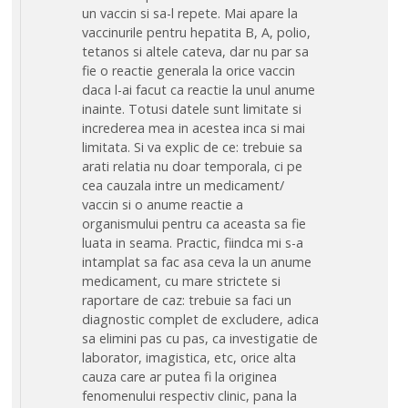
un vaccin si sa-l repete. Mai apare la
vaccinurile pentru hepatita B, A, polio,
tetanos si altele cateva, dar nu par sa
fie o reactie generala la orice vaccin
daca l-ai facut ca reactie la unul anume
inainte. Totusi datele sunt limitate si
increderea mea in acestea inca si mai
limitata. Si va explic de ce: trebuie sa
arati relatia nu doar temporala, ci pe
cea cauzala intre un medicament/
vaccin si o anume reactie a
organismului pentru ca aceasta sa fie
luata in seama. Practic, fiindca mi s-a
intamplat sa fac asa ceva la un anume
medicament, cu mare strictete si
raportare de caz: trebuie sa faci un
diagnostic complet de excludere, adica
sa elimini pas cu pas, ca investigatie de
laborator, imagistica, etc, orice alta
cauza care ar putea fi la originea
fenomenului respectiv clinic, pana la