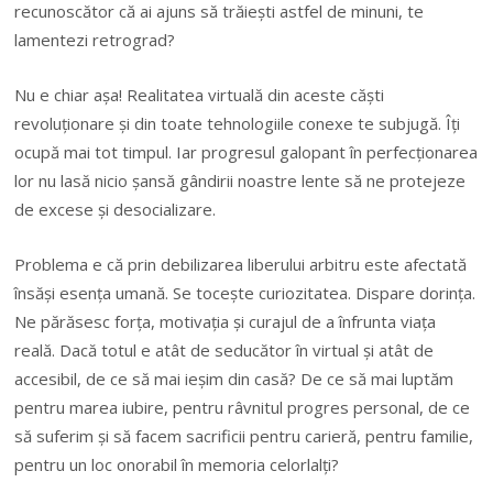
recunoscător că ai ajuns să trăieşti astfel de minuni, te
lamentezi retrograd?
Nu e chiar aşa! Realitatea virtuală din aceste căşti
revoluţionare şi din toate tehnologiile conexe te subjugă. Îţi
ocupă mai tot timpul. Iar progresul galopant în perfecţionarea
lor nu lasă nicio şansă gândirii noastre lente să ne protejeze
de excese şi desocializare.
Problema e că prin debilizarea liberului arbitru este afectată
însăşi esenţa umană. Se toceşte curiozitatea. Dispare dorinţa.
Ne părăsesc forţa, motivaţia şi curajul de a înfrunta viaţa
reală. Dacă totul e atât de seducător în virtual şi atât de
accesibil, de ce să mai ieşim din casă? De ce să mai luptăm
pentru marea iubire, pentru râvnitul progres personal, de ce
să suferim şi să facem sacrificii pentru carieră, pentru familie,
pentru un loc onorabil în memoria celorlalţi?