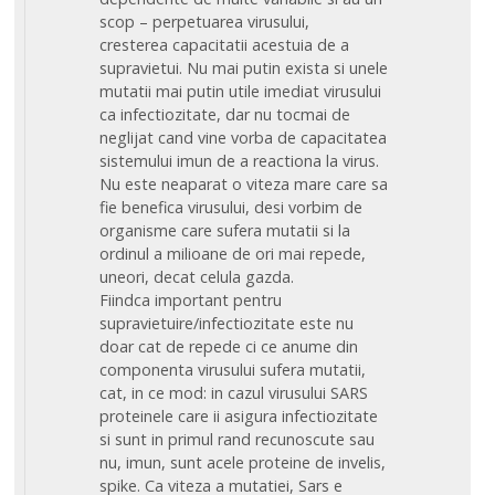
scop – perpetuarea virusului,
cresterea capacitatii acestuia de a
supravietui. Nu mai putin exista si unele
mutatii mai putin utile imediat virusului
ca infectiozitate, dar nu tocmai de
neglijat cand vine vorba de capacitatea
sistemului imun de a reactiona la virus.
Nu este neaparat o viteza mare care sa
fie benefica virusului, desi vorbim de
organisme care sufera mutatii si la
ordinul a milioane de ori mai repede,
uneori, decat celula gazda.
Fiindca important pentru
supravietuire/infectiozitate este nu
doar cat de repede ci ce anume din
componenta virusului sufera mutatii,
cat, in ce mod: in cazul virusului SARS
proteinele care ii asigura infectiozitate
si sunt in primul rand recunoscute sau
nu, imun, sunt acele proteine de invelis,
spike. Ca viteza a mutatiei, Sars e