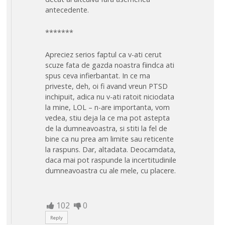
antecedente.
*******
Apreciez serios faptul ca v-ati cerut
scuze fata de gazda noastra fiindca ati
spus ceva infierbantat. In ce ma
priveste, deh, oi fi avand vreun PTSD
inchipuit, adica nu v-ati ratoit niciodata
la mine, LOL – n-are importanta, vom
vedea, stiu deja la ce ma pot astepta
de la dumneavoastra, si stiti la fel de
bine ca nu prea am limite sau reticente
la raspuns. Dar, altadata. Deocamdata,
daca mai pot raspunde la incertitudinile
dumneavoastra cu ale mele, cu placere.
102
0
Reply