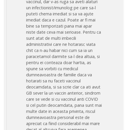
vaccinul, dar v-as ruga sa aveti alaturi
un infectionist/imunolog pe care sa-l
puteti chema imediat si sa va ajute
imediat daca e cazul. Poate ar fi mai
bine sa temporizati pana mai apar
niste date ceva mai serioase. Pentru ca
sunt atat de multi imbecili
administrativi care ne hotarasc viata
chit ca n-au habar nici cum sa ia un
paracetamol darmite sa-l dea altuia, si
pentru ei conteaza doar hartia, as
spune sa vorbiti cu medicul
dumneavoastra de familie daca va
hotarati sa nu faceti vaccinul
deocamdata, si sa scrie clar ca ati avut
GB sever la un vaccin anterior, sindrom
care se vede si cu vaccinul anti COVID
si cel putin deocamdata, pana sunt mai
multe date in aceasta privinta, riscul
dumneavoastra personal este de
apreciat ca fiind considerabil mai mare
decat al altcuiva fara asemenea