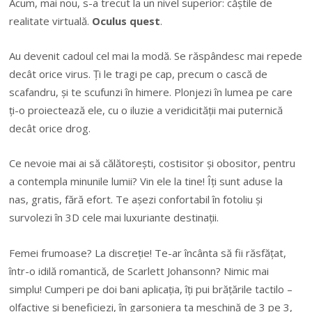
Acum, mai nou, s-a trecut la un nivel superior: căştile de
realitate virtuală.
Oculus quest
.
Au devenit cadoul cel mai la modă. Se răspândesc mai repede
decât orice virus. Ţi le tragi pe cap, precum o cască de
scafandru, şi te scufunzi în himere. Plonjezi în lumea pe care
ţi-o proiectează ele, cu o iluzie a veridicităţii mai puternică
decât orice drog.
Ce nevoie mai ai să călătoreşti, costisitor şi obositor, pentru
a contempla minunile lumii? Vin ele la tine! Îţi sunt aduse la
nas, gratis, fără efort. Te aşezi confortabil în fotoliu şi
survolezi în 3D cele mai luxuriante destinaţii.
Femei frumoase? La discreţie! Te-ar încânta să fii răsfăţat,
într-o idilă romantică, de Scarlett Johansonn? Nimic mai
simplu! Cumperi pe doi bani aplicaţia, îţi pui brăţările tactilo –
olfactive şi beneficiezi, în garsoniera ta meschină de 3 pe 3,