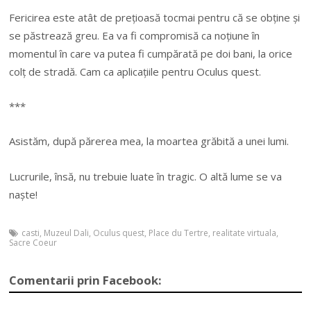
Fericirea este atât de preţioasă tocmai pentru că se obţine şi
se păstrează greu. Ea va fi compromisă ca noţiune în
momentul în care va putea fi cumpărată pe doi bani, la orice
colţ de stradă. Cam ca aplicaţiile pentru Oculus quest.
***
Asistăm, după părerea mea, la moartea grăbită a unei lumi.
Lucrurile, însă, nu trebuie luate în tragic. O altă lume se va
naşte!
casti
,
Muzeul Dali
,
Oculus quest
,
Place du Tertre
,
realitate virtuala
,
Sacre Coeur
Comentarii prin Facebook: