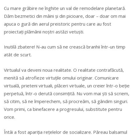
Cu mare grăbire ne înghite un val de remodelare planetară.
Dăm bezmetici din mâini şi din picioare, doar – doar om mai
apuca o gură din aerul preistoric pentru care au fost
proiectaţi plămânii noştri astăzi vetuşti.
Inutilă zbatere! N-au cum să ne crească branhii într-un timp
atât de scurt.
Virtualul va deveni noua realitate. O realitate contrafăcută,
menită să atrofieze virtuţile omului originar. Comunicare
virtuală, prieteni virtuali, plăceri virtuale, un creier într-o beţie
perpetuă, într-o derută consimţită. Nu vom mai şti să scriem,
să citim, să ne împerechem, să procreăm, să gândim singuri.
Vom primi, ca binefacere a progresului, substitute pentru
orice.
Întâi a fost apariţia reţelelor de socializare. Păreau balsamul