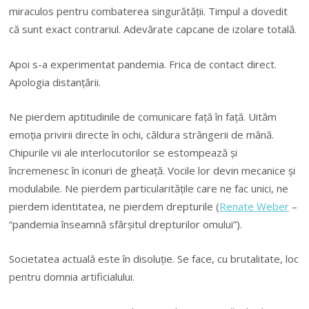
miraculos pentru combaterea singurătăţii. Timpul a dovedit
că sunt exact contrariul. Adevărate capcane de izolare totală.
Apoi s-a experimentat pandemia. Frica de contact direct.
Apologia distanţării.
Ne pierdem aptitudinile de comunicare faţă în faţă. Uităm
emoţia privirii directe în ochi, căldura strângerii de mână.
Chipurile vii ale interlocutorilor se estompează şi
încremenesc în iconuri de gheaţă. Vocile lor devin mecanice şi
modulabile. Ne pierdem particularităţile care ne fac unici, ne
pierdem identitatea, ne pierdem drepturile (
Renate Weber
–
“pandemia înseamnă sfârşitul drepturilor omului”).
Societatea actuală este în disoluţie. Se face, cu brutalitate, loc
pentru domnia artificialului.