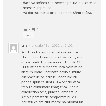
dacă va apărea controversa potrivită la care să
marșăm împreună.
Vă doresc numai bine, doamnă. Sărut mâna.
7
1
Reply
cris
-
ianuarie 13th, 2022 at 21:02
Scurt fiindca am doar cateva minute:
Nu e o idee buna sa faceti vaccinul, nici
macar mARN, cu un antecedent de GB.
Nu sunt date suficiente inca; vorbim de
niste milioane vaccinate acolo si multe
din reactilile pe care le vedeti nici nu
pot sa spun ca sunt GB – pentru asta
trebuie confirmare imagistica , nerve
conduction test, punctie lombara, o
simpla parestezie temporara nu e GB;
dar stiu ca am citit macar mentionat un