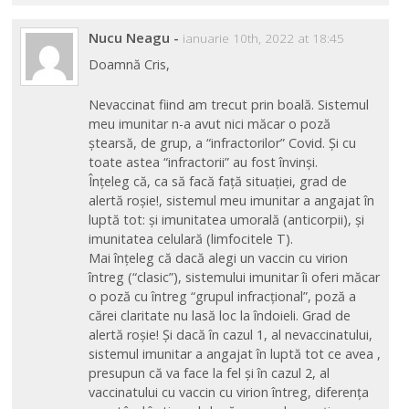
Nucu Neagu
-
ianuarie 10th, 2022 at 18:45
Doamnă Cris,
Nevaccinat fiind am trecut prin boală. Sistemul
meu imunitar n-a avut nici măcar o poză
ștearsă, de grup, a “infractorilor” Covid. Și cu
toate astea “infractorii” au fost învinși.
Înțeleg că, ca să facă față situației, grad de
alertă roșie!, sistemul meu imunitar a angajat în
luptă tot: și imunitatea umorală (anticorpii), și
imunitatea celulară (limfocitele T).
Mai înțeleg că dacă alegi un vaccin cu virion
întreg (“clasic”), sistemului imunitar îi oferi măcar
o poză cu întreg “grupul infracțional”, poză a
cărei claritate nu lasă loc la îndoieli. Grad de
alertă roșie! Și dacă în cazul 1, al nevaccinatului,
sistemul imunitar a angajat în luptă tot ce avea ,
presupun că va face la fel și în cazul 2, al
vaccinatului cu vaccin cu virion întreg, diferența