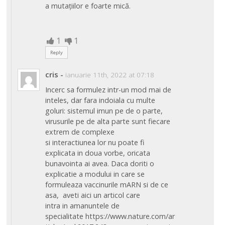
a mutațiilor e foarte mică.
1
1
Reply
cris
-
ianuarie 11th, 2022 at 07:18
Incerc sa formulez intr-un mod mai de
inteles, dar fara indoiala cu multe
goluri: sistemul imun pe de o parte,
virusurile pe de alta parte sunt fiecare
extrem de complexe
si interactiunea lor nu poate fi
explicata in doua vorbe, oricata
bunavointa ai avea. Daca doriti o
explicatie a modului in care se
formuleaza vaccinurile mARN si de ce
asa, aveti aici un articol care
intra in amanuntele de
specialitate https://www.nature.com/ar