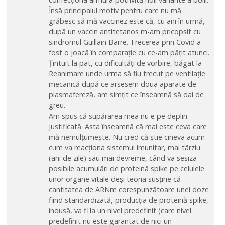
Însă principalul motiv pentru care nu mă
grăbesc să mă vaccinez este că, cu ani în urmă,
după un vaccin antitetanos m-am pricopsit cu
sindromul Guillain Barre. Trecerea prin Covid a
fost o joacă în comparație cu ce-am pățit atunci.
Țintuit la pat, cu dificultăți de vorbire, băgat la
Reanimare unde urma să fiu trecut pe ventilație
mecanică după ce arsesem doua aparate de
plasmafereză, am simțit ce înseamnă să dai de
greu.
Am spus că supărarea mea nu e pe deplin
justificată. Asta înseamnă că mai este ceva care
mă nemulțumește. Nu cred că știe cineva acum
cum va reacționa sistemul imunitar, mai târziu
(ani de zile) sau mai devreme, când va sesiza
posibile acumulări de proteină spike pe celulele
unor organe vitale deși teoria susține că
cantitatea de ARNm corespunzătoare unei doze
fiind standardizată, producția de proteină spike,
indusă, va fi la un nivel predefinit (care nivel
predefinit nu este garantat de nici un