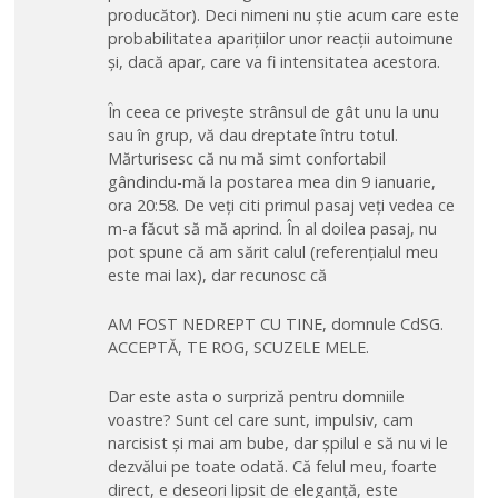
producător). Deci nimeni nu știe acum care este
probabilitatea aparițiilor unor reacții autoimune
și, dacă apar, care va fi intensitatea acestora.
În ceea ce privește strânsul de gât unu la unu
sau în grup, vă dau dreptate întru totul.
Mărturisesc că nu mă simt confortabil
gândindu-mă la postarea mea din 9 ianuarie,
ora 20:58. De veți citi primul pasaj veți vedea ce
m-a făcut să mă aprind. În al doilea pasaj, nu
pot spune că am sărit calul (referențialul meu
este mai lax), dar recunosc că
AM FOST NEDREPT CU TINE, domnule CdSG.
ACCEPTĂ, TE ROG, SCUZELE MELE.
Dar este asta o surpriză pentru domniile
voastre? Sunt cel care sunt, impulsiv, cam
narcisist și mai am bube, dar șpilul e să nu vi le
dezvălui pe toate odată. Că felul meu, foarte
direct, e deseori lipsit de eleganță, este