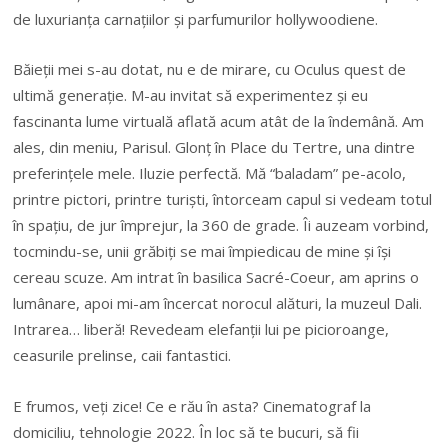
de luxurianţa carnaţiilor şi parfumurilor hollywoodiene.
Băieţii mei s-au dotat, nu e de mirare, cu Oculus quest de
ultimă generaţie. M-au invitat să experimentez şi eu
fascinanta lume virtuală aflată acum atât de la îndemână. Am
ales, din meniu, Parisul. Glonţ în Place du Tertre, una dintre
preferinţele mele. Iluzie perfectă. Mă “baladam” pe-acolo,
printre pictori, printre turişti, întorceam capul si vedeam totul
în spaţiu, de jur împrejur, la 360 de grade. Îi auzeam vorbind,
tocmindu-se, unii grăbiţi se mai împiedicau de mine şi îşi
cereau scuze. Am intrat în basilica Sacré-Coeur, am aprins o
lumânare, apoi mi-am încercat norocul alături, la muzeul Dali.
Intrarea… liberă! Revedeam elefanţii lui pe picioroange,
ceasurile prelinse, caii fantastici.
E frumos, veţi zice! Ce e rău în asta? Cinematograf la
domiciliu, tehnologie 2022. În loc să te bucuri, să fii