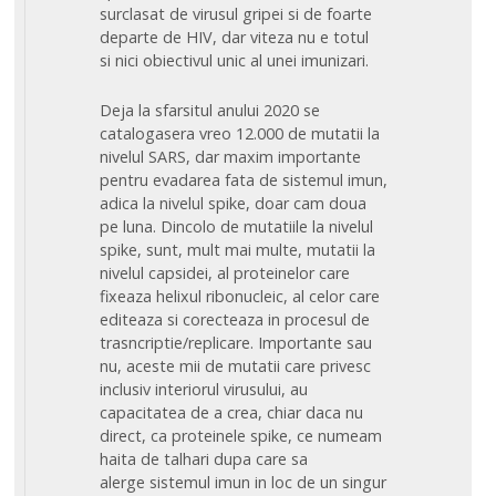
surclasat de virusul gripei si de foarte
departe de HIV, dar viteza nu e totul
si nici obiectivul unic al unei imunizari.
Deja la sfarsitul anului 2020 se
catalogasera vreo 12.000 de mutatii la
nivelul SARS, dar maxim importante
pentru evadarea fata de sistemul imun,
adica la nivelul spike, doar cam doua
pe luna. Dincolo de mutatiile la nivelul
spike, sunt, mult mai multe, mutatii la
nivelul capsidei, al proteinelor care
fixeaza helixul ribonucleic, al celor care
editeaza si corecteaza in procesul de
trasncriptie/replicare. Importante sau
nu, aceste mii de mutatii care privesc
inclusiv interiorul virusului, au
capacitatea de a crea, chiar daca nu
direct, ca proteinele spike, ce numeam
haita de talhari dupa care sa
alerge sistemul imun in loc de un singur