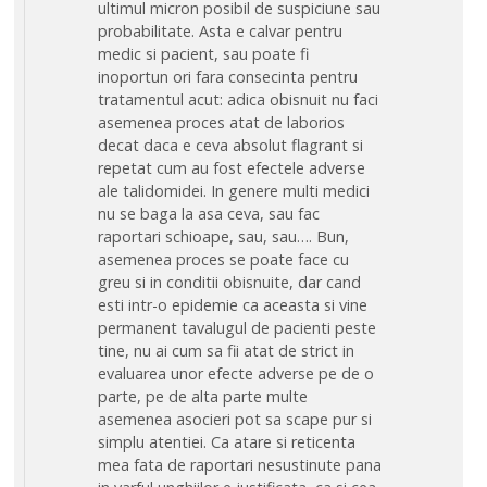
ultimul micron posibil de suspiciune sau
probabilitate. Asta e calvar pentru
medic si pacient, sau poate fi
inoportun ori fara consecinta pentru
tratamentul acut: adica obisnuit nu faci
asemenea proces atat de laborios
decat daca e ceva absolut flagrant si
repetat cum au fost efectele adverse
ale talidomidei. In genere multi medici
nu se baga la asa ceva, sau fac
raportari schioape, sau, sau…. Bun,
asemenea proces se poate face cu
greu si in conditii obisnuite, dar cand
esti intr-o epidemie ca aceasta si vine
permanent tavalugul de pacienti peste
tine, nu ai cum sa fii atat de strict in
evaluarea unor efecte adverse pe de o
parte, pe de alta parte multe
asemenea asocieri pot sa scape pur si
simplu atentiei. Ca atare si reticenta
mea fata de raportari nesustinute pana