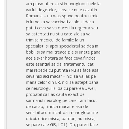
am plasmafereza si imunoglobulinele la
varful degetelor, ceea ce nu e cazul in
Romania – nu v-as spune pentru nimic
in lume sa va vaccinati acolo si daca
patiti ceva sa va duceti la urgenta sau
sa asteptati nu stiu cate zile sa va
trimita medicul de familie la un
specialist, si apoi specialistul sa dea in
bobi, si sa mai treaca zile si urlete pana
acela s-ar hotara sa faca ceva.fiindca
este esential sa dai tratamentul cat
mai repede cu putinta (Nu as face asa
ceva nici aici macar – nici sa va las pe
mana celor din ER, nici sa astept pana
ce neurologul isi da cu parerea… well,
probabil ca l-as cauta exact pe
sarmanul neurolog pe care l-am facut
de cacao, fiindca macar e asa de
sensibil acum incat da imunoglobuline
oricui: orice misca, pardon, nu misca, i
se pare ca e GB, LOL). Da, puteti face