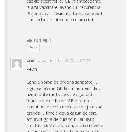
caz de acest fel, cu GB in antecedente
la alta vaccinare, avand GB recurent la
Pfizer parca – revin mai tarziu cand pot
si-mi aduc aminte unde ce am citit.
104
0
Reply
cris
-
ianuarie 14th, 2022 at 07:27
Revin:
Cand e vorba de propria sanatate …
sigur ca, avand GB la un moment dat,
aveti toate motivele sa va ganditi
foarte bine ce faceti. GB e foarte
ciudat, nu e acolo nimic sa te ajute sa-l
prevezi: ultimele doua cazuri de care
am avut grija de curand nu au avut
legatura cu vreun vaccin, ci cu o infectie
urinara severa inainte, la persoane fara