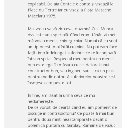
explicabil. De aia Contele e conte și visează la
Place du Tertre iar eu visez la Piața Matache
Măcelaru 1975.
Mai vreau sa vă zic ceva, doamnă Cris. Munca
dvs este una specială. Când eram tânăr, ai mei
mă voiau medic, chirurg chiar. Numai că eu sunt
un tip onest, mai întâi cu mine. Nu puteam face
față timp îndelungat suferinței ce te înconjoară
într-un spital. Respectul meu pentru un medic
bun este egal în măsura cu cel datorat unui
constructor bun, sau inginer, sau…, cu un plus
pentru medic datorită suferințelor noastre ce-l
însoțesc cam peste tot.
În fine, am lăsat la urmă ceva ce mă
nedumerește.
De ce vorbiți de ceartă când eu am pomenit de
discuție în contradictoriu? Ce poate fi mai bun
pentru două minți neastâmpărate decât o
polemică purtară cu fairplay. Rămâne de văzut