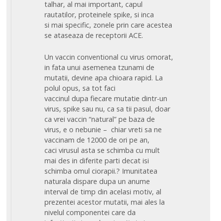
talhar, al mai important, capul
rautatilor, proteinele spike, si inca
si mai specific, zonele prin care acestea
se ataseaza de receptorii ACE.
Un vaccin conventional cu virus omorat,
in fata unui asemenea tzunami de
mutatii, devine apa chioara rapid. La
polul opus, sa tot faci
vaccinul dupa fiecare mutatie dintr-un
virus, spike sau nu, ca sa tii pasul, doar
ca vrei vaccin “natural” pe baza de
virus, e o nebunie – chiar vreti sa ne
vaccinam de 12000 de ori pe an,
caci virusul asta se schimba cu mult
mai des in diferite parti decat isi
schimba omul ciorapii.? Imunitatea
naturala dispare dupa un anume
interval de timp din acelasi motiv, al
prezentei acestor mutatii, mai ales la
nivelul componentei care da