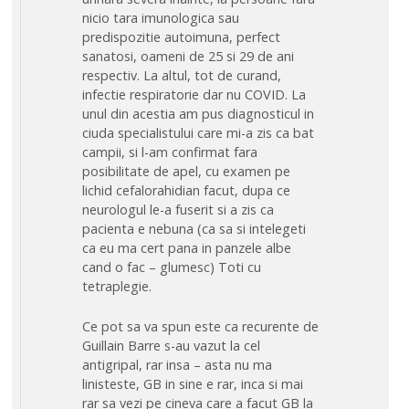
nicio tara imunologica sau
predispozitie autoimuna, perfect
sanatosi, oameni de 25 si 29 de ani
respectiv. La altul, tot de curand,
infectie respiratorie dar nu COVID. La
unul din acestia am pus diagnosticul in
ciuda specialistului care mi-a zis ca bat
campii, si l-am confirmat fara
posibilitate de apel, cu examen pe
lichid cefalorahidian facut, dupa ce
neurologul le-a fuserit si a zis ca
pacienta e nebuna (ca sa si intelegeti
ca eu ma cert pana in panzele albe
cand o fac – glumesc) Toti cu
tetraplegie.
Ce pot sa va spun este ca recurente de
Guillain Barre s-au vazut la cel
antigripal, rar insa – asta nu ma
linisteste, GB in sine e rar, inca si mai
rar sa vezi pe cineva care a facut GB la