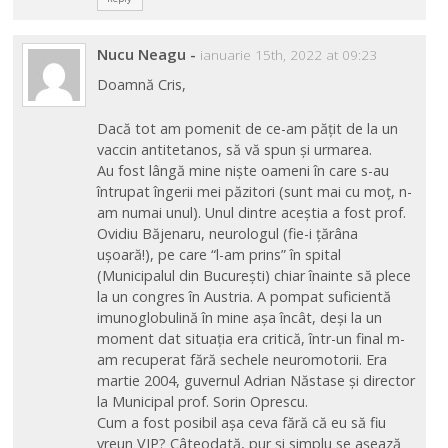
Nucu Neagu
-
ianuarie 15th, 2022 at 09:23
Doamnă Cris,
Dacă tot am pomenit de ce-am pățit de la un
vaccin antitetanos, să vă spun și urmarea.
Au fost lângă mine niște oameni în care s-au
întrupat îngerii mei păzitori (sunt mai cu moț, n-
am numai unul). Unul dintre aceștia a fost prof.
Ovidiu Băjenaru, neurologul (fie-i țărâna
ușoară!), pe care “l-am prins” în spital
(Municipalul din București) chiar înainte să plece
la un congres în Austria. A pompat suficientă
imunoglobulină în mine așa încât, deși la un
moment dat situația era critică, într-un final m-
am recuperat fără sechele neuromotorii. Era
martie 2004, guvernul Adrian Năstase și director
la Municipal prof. Sorin Oprescu.
Cum a fost posibil așa ceva fără că eu să fiu
vreun VIP? Câteodată, pur și simplu se așează