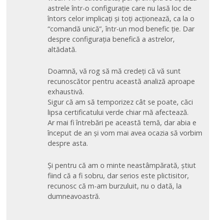
astrele într-o configurație care nu lasă loc de
întors celor implicați și toți acționează, ca la o
“comandă unică”, într-un mod benefic ție. Dar
despre configurația benefică a astrelor,
altădată.
Doamnă, vă rog să mă credeți că vă sunt
recunoscător pentru această analiză aproape
exhaustivă.
Sigur că am să temporizez cât se poate, căci
lipsa certificatului verde chiar mă afectează.
Ar mai fi întrebări pe această temă, dar abia e
început de an și vom mai avea ocazia să vorbim
despre asta.
Și pentru că am o minte neastâmpărată, știut
fiind că a fi sobru, dar serios este plictisitor,
recunosc că m-am burzuluit, nu o dată, la
dumneavoastră.