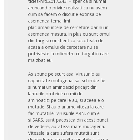
ticles/nrd.2017.243 – sper ca si numai
aruncand o privire realizati ca nu avem
cum sa facem o discutie extinsa pe
asemenea tema. Imi
plac amanuntele de cercetare dar nu in
asemenea masura. In plus eu sunt omul
din targ si constient ca socoteala de
acasa a omului de cercetare nu se
potriveste la milimetru cu targul in care
ma zbat eu.
As spune pe scurt asa: Virusurile au
capacitate mutagena: sa schimbe fie
si numai un aminoacid pricajit din
lanturile proteice cu mii de
aminoacizi pe care le au, si aceea e o
mutatie. Si au o anume viteza la care
fac mutatiile- virusurile ARN, cum e
si SARS, sunt pacostea din acest punct
de vedere, au viteza mare mutagena.
Vitezele la care sufera mutatii sunt
dependente de multe variabile si au un