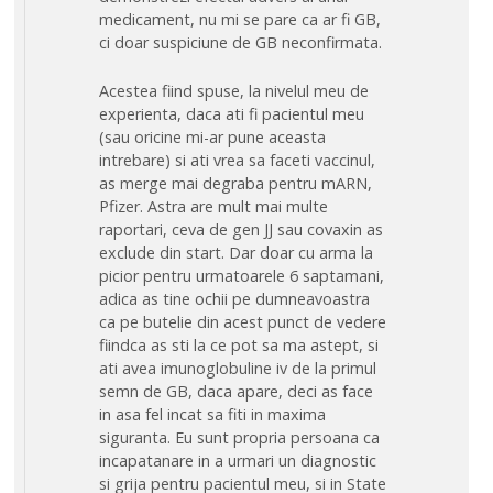
medicament, nu mi se pare ca ar fi GB,
ci doar suspiciune de GB neconfirmata.
Acestea fiind spuse, la nivelul meu de
experienta, daca ati fi pacientul meu
(sau oricine mi-ar pune aceasta
intrebare) si ati vrea sa faceti vaccinul,
as merge mai degraba pentru mARN,
Pfizer. Astra are mult mai multe
raportari, ceva de gen JJ sau covaxin as
exclude din start. Dar doar cu arma la
picior pentru urmatoarele 6 saptamani,
adica as tine ochii pe dumneavoastra
ca pe butelie din acest punct de vedere
fiindca as sti la ce pot sa ma astept, si
ati avea imunoglobuline iv de la primul
semn de GB, daca apare, deci as face
in asa fel incat sa fiti in maxima
siguranta. Eu sunt propria persoana ca
incapatanare in a urmari un diagnostic
si grija pentru pacientul meu, si in State