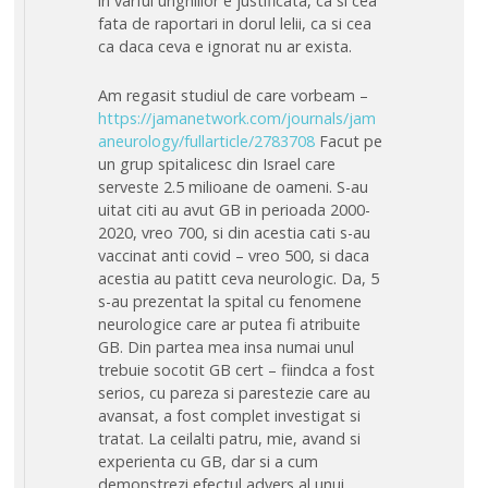
in varful unghiilor e justificata, ca si cea
fata de raportari in dorul lelii, ca si cea
ca daca ceva e ignorat nu ar exista.
Am regasit studiul de care vorbeam –
https://jamanetwork.com/journals/jam
aneurology/fullarticle/2783708
Facut pe
un grup spitalicesc din Israel care
serveste 2.5 milioane de oameni. S-au
uitat citi au avut GB in perioada 2000-
2020, vreo 700, si din acestia cati s-au
vaccinat anti covid – vreo 500, si daca
acestia au patitt ceva neurologic. Da, 5
s-au prezentat la spital cu fenomene
neurologice care ar putea fi atribuite
GB. Din partea mea insa numai unul
trebuie socotit GB cert – fiindca a fost
serios, cu pareza si parestezie care au
avansat, a fost complet investigat si
tratat. La ceilalti patru, mie, avand si
experienta cu GB, dar si a cum
demonstrezi efectul advers al unui