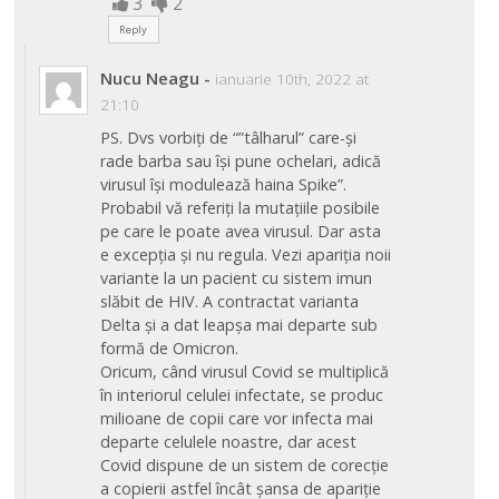
3
2
Reply
Nucu Neagu
-
ianuarie 10th, 2022 at
21:10
PS. Dvs vorbiți de “”tâlharul” care-și
rade barba sau își pune ochelari, adică
virusul își modulează haina Spike”.
Probabil vă referiți la mutațiile posibile
pe care le poate avea virusul. Dar asta
e excepția și nu regula. Vezi apariția noii
variante la un pacient cu sistem imun
slăbit de HIV. A contractat varianta
Delta și a dat leapșa mai departe sub
formă de Omicron.
Oricum, când virusul Covid se multiplică
în interiorul celulei infectate, se produc
milioane de copii care vor infecta mai
departe celulele noastre, dar acest
Covid dispune de un sistem de corecție
a copierii astfel încât șansa de apariție