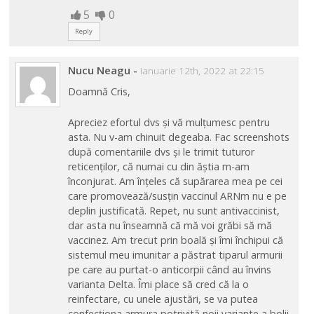
5
0
Reply
Nucu Neagu
-
ianuarie 12th, 2022 at 22:15
Doamnă Cris,
Apreciez efortul dvs și vă mulțumesc pentru
asta. Nu v-am chinuit degeaba. Fac screenshots
după comentariile dvs și le trimit tuturor
reticenților, că numai cu din ăștia m-am
înconjurat. Am înțeles că supărarea mea pe cei
care promovează/susțin vaccinul ARNm nu e pe
deplin justificată. Repet, nu sunt antivaccinist,
dar asta nu înseamnă că mă voi grăbi să mă
vaccinez. Am trecut prin boală și îmi închipui că
sistemul meu imunitar a păstrat tiparul armurii
pe care au purtat-o anticorpii când au învins
varianta Delta. Îmi place să cred că la o
reinfectare, cu unele ajustări, se va putea
confecționa armura potrivită noii variante a bolii.