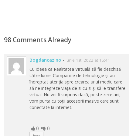
98 Comments Already
Bogdancazino
-
iunie 1st, 2022 at 15:41
Cu ideea ca Realitatea Virtuală să fie deschisă
către lume. Companiile de tehnologie și-au
îndreptat atenția spre crearea unui mediu care
să ne integreze viața de zi cu zi și să le transfere
virtual. Nu voi fi surprins dacă, peste zece ani,
vom purta cu toții accesorii masive care sunt
conectate la internet.
0
0
Reply