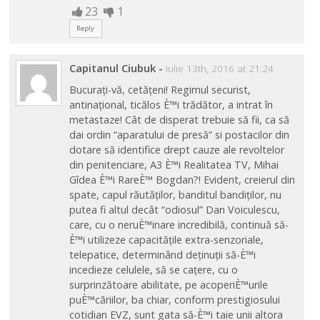
23
1
Reply
Capitanul Ciubuk
-
iulie 13th, 2016 at 21:24
Bucurați-vă, cetățeni! Regimul securist,
antinațional, ticălos È™i trădător, a intrat în
metastaze! Cât de disperat trebuie să fii, ca să
dai ordin “aparatului de presă” si postacilor din
dotare să identifice drept cauze ale revoltelor
din penitenciare, A3 È™i Realitatea TV, Mihai
Gîdea È™i RareÈ™ Bogdan?! Evident, creierul din
spate, capul răutăților, banditul bandiților, nu
putea fi altul decât “odiosul” Dan Voiculescu,
care, cu o neruÈ™inare incredibilă, continuă să-
È™i utilizeze capacitățile extra-senzoriale,
telepatice, determinând deținuții să-È™i
incedieze celulele, să se cațere, cu o
surprinzătoare abilitate, pe acoperiÈ™urile
puÈ™căriilor, ba chiar, conform prestigiosului
cotidian EVZ, sunt gata să-È™i taie unii altora