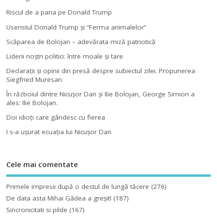
Riscul de a paria pe Donald Trump
Useristul Donald Trump şi “Ferma animalelor”
Scăparea de Bolojan – adevărata miză patriotică
Liderii noştri politici: între moale şi tare
Declaraţii şi opinii din presă despre subiectul zilei. Propunerea
Siegfried Muresan
În războiul dintre Nicuşor Dan şi Ilie Bolojan, George Simion a
ales: Ilie Bolojan.
Doi idioţi care gândesc cu fierea
I s-a uşurat ecuaţia lui Nicuşor Dan
Cele mai comentate
Primele impresii după o destul de lungă tăcere
(276)
De data asta Mihai Gâdea a greşit!
(187)
Sincronicitati si pilde
(167)