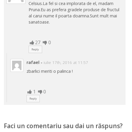
Celsius.La fel si cea implorata de el, madam
Pruna.Eu as prefera gradele produse de fructul
al carui nume il poarta doamna.Sunt mult mai
sanatoase.
27
0
Reply
rafael
-
iulie 17th, 2016 at 11:57
zbarlici meriti o palinca !
1
0
Reply
Faci un comentariu sau dai un răspuns?