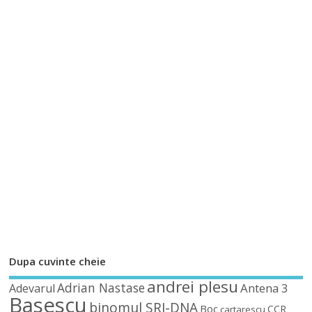
Dupa cuvinte cheie
andrei plesu
Adrian Nastase
Antena 3
Adevarul
Basescu
binomul SRI-DNA
Boc
CCR
cartarescu