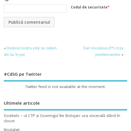
Codul de securitate
*
«
Destinul nostru este să cădem
Dan Voiculescu È™i criza
din lac în puț
penitenciarelor
»
#CdSG pe Twitter
Twitter feed is not available at the moment.
Ultimele articole
Goebels – ul CTP şi Goeringul Ilie Bolojan: ura viscerală dând în
clocot
Nostalgii