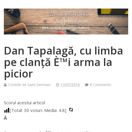
Dan Tapalagă, cu limba
pe clanță È™i arma la
picior
Contele de Saint Germain
13/07/2016
8 Comments
Scorul acestui articol
[Total:
30
voturi. Media:
4.8
]
Â