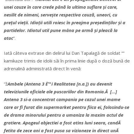
unei cauze în care crede până la ultima suflare și care,
nesilit de nimeni, servește respectiva cauză, uneori, cu
prețul vieții. Idioții utili roiesc în preajma președinților și a
partidelor. Idiotul util pune mâna pe armă și pleacă la
atac
“.
Iată câteva extrase din delirul lui Dan Tapalagă de soldat ““
kamikaze trimis de idolii săi în prima linie după o doză bună de
adrenalină administrată direct în venă:
“ž
Ambele (Antena 3 È™i Realitatea [n.a.]) au devenit
televiziunile oficiale ale puscariilor din Romania.Â […]
Antena 3 si-a concentrat campania pe cazul unei mame
care ar fi furat din supermarket pentru fiica ei, folosindu-se
de drama minorului pentru a umaniza la maxim actul de
gratiere. Apogeul abjectiei a fost atins luni seara, candÂ
fetita de zece ani a fost pusa sa vizioneze in direct unÂ