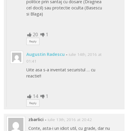
politice prin santaj cu dosare (Dragnea
cel docil) sau protectie oculta (Basescu
si Blaga)
20
1
Reply
Augustin Radescu
-
iulie 14th, 2016 at
01:41
Uite asa s-a inventat securistul … cu
reactie!!
14
1
Reply
zbarlici
-
iulie 13th, 2016 at 20:42
Conte, asta-i un idiot util, cu grade, dar nu