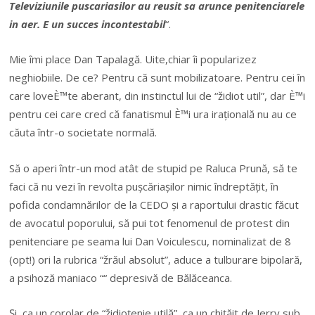
Televiziunile puscariasilor au reusit sa arunce penitenciarele
in aer. E un succes incontestabil
“.
Mie îmi place Dan Tapalagă. Uite,chiar îi popularizez
neghiobiile. De ce? Pentru că sunt mobilizatoare. Pentru cei în
care loveÈ™te aberant, din instinctul lui de “židiot util”, dar È™i
pentru cei care cred că fanatismul È™i ura irațională nu au ce
căuta într-o societate normală.
Să o aperi într-un mod atât de stupid pe Raluca Prună, să te
faci că nu vezi în revolta pușcăriașilor nimic îndreptățit, în
pofida condamnărilor de la CEDO și a raportului drastic făcut
de avocatul poporului, să pui tot fenomenul de protest din
penitenciare pe seama lui Dan Voiculescu, nominalizat de 8
(opt!) ori la rubrica “žrăul absolut”, aduce a tulburare bipolară,
a psihoză maniaco ““ depresivă de Bălăceanca.
Și, ca un corolar de “židioțenie utilă”, ca un chițăit de Jerry sub