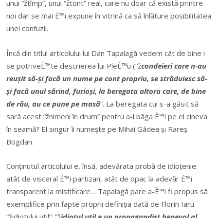
unui “žtîmp”, unui “žtont” real, care nu doar că există printre
noi dar se mai È™i expune în vitrină ca să înlăture posibilitatea
unei confuzii.
Încă din titlul articolului lui Dan Tapalagă vedem cât de bine i
se potriveÈ™te descrierea lui PleÈ™u (“ž
condeieri care n-au
reușit să-și facă un nume pe cont propriu, se străduiesc să-
și facă unul sărind, furioși, la beregata altora care, de bine
de rău, au ce pune pe masă
“. La beregata cui s-a găsit să
sară acest “žnimeni în drum” pentru a-l băga È™i pe el cineva
în seamă? El singur îi numește pe Mihai Gâdea și Rareș
Bogdan.
Conținutul articolului e, însă, adevărata probă de idioțenie:
atât de visceral È™i partizan, atât de opac la adevăr È™i
transparent la mistificare… Tapalagă pare a-È™i fi propus să
exemplifice prin fapte proprii definiția dată de Florin Iaru
“židiotului util”: “ž
idiotul util e un propagandist benevol al