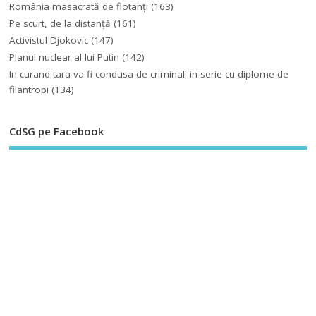
România masacrată de flotanţi
(163)
Pe scurt, de la distanță
(161)
Activistul Djokovic
(147)
Planul nuclear al lui Putin
(142)
In curand tara va fi condusa de criminali in serie cu diplome de
filantropi
(134)
CdSG pe Facebook