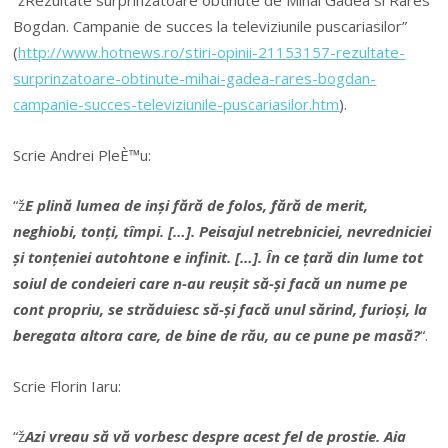
“žRezultate surprinzatoare obtinute de Mihai Gadea si Rares
Bogdan. Campanie de succes la televiziunile puscariasilor”
(
http://www.hotnews.ro/stiri-opinii-21153157-rezultate-
surprinzatoare-obtinute-mihai-gadea-rares-bogdan-
campanie-succes-televiziunile-puscariasilor.htm
).
Scrie Andrei PleÈ™u:
“ž
E plină lumea de inși fără de folos, fără de merit,
neghiobi, tonți, tîmpi. […]. Peisajul netrebniciei, nevredniciei
și tonțeniei autohtone e infinit. […]. În ce țară din lume tot
soiul de condeieri care n-au reușit să-și facă un nume pe
cont propriu, se străduiesc să-și facă unul sărind, furioși, la
beregata altora care, de bine de rău, au ce pune pe masă?
“.
Scrie Florin Iaru:
“ž
Azi vreau să vă vorbesc despre acest fel de prostie. Aia