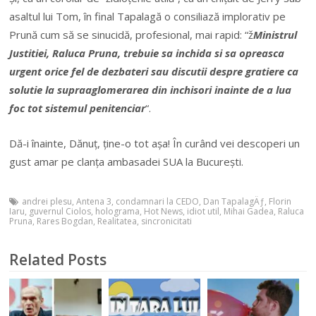
asaltul lui Tom, în final Tapalagă o consiliază implorativ pe
Prună cum să se sinucidă, profesional, mai rapid: “ž
Ministrul
Justitiei, Raluca Pruna, trebuie sa inchida si sa opreasca
urgent orice fel de dezbateri sau discutii despre gratiere ca
solutie la supraaglomerarea din inchisori inainte de a lua
foc tot sistemul penitenciar
“.
Dă-i înainte, Dănuț, ține-o tot așa! În curând vei descoperi un
gust amar pe clanța ambasadei SUA la București.
andrei plesu
,
Antena 3
,
condamnari la CEDO
,
Dan TapalagÄƒ
,
Florin
Iaru
,
guvernul Ciolos
,
holograma
,
Hot News
,
idiot util
,
Mihai Gadea
,
Raluca
Pruna
,
Rares Bogdan
,
Realitatea
,
sincronicitati
Related Posts