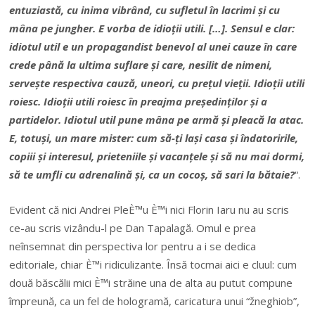
entuziastă, cu inima vibrând, cu sufletul în lacrimi și cu
mâna pe jungher. E vorba de idioții utili. […]. Sensul e clar:
idiotul util e un propagandist benevol al unei cauze în care
crede până la ultima suflare și care, nesilit de nimeni,
servește respectiva cauză, uneori, cu prețul vieții. Idioții utili
roiesc. Idioții utili roiesc în preajma președinților și a
partidelor. Idiotul util pune mâna pe armă și pleacă la atac.
E, totuși, un mare mister: cum să-ți lași casa și îndatoririle,
copiii și interesul, prieteniile și vacanțele și să nu mai dormi,
să te umfli cu adrenalină și, ca un cocoș, să sari la bătaie?
“.
Evident că nici Andrei PleÈ™u È™i nici Florin Iaru nu au scris
ce-au scris vizându-l pe Dan Tapalagă. Omul e prea
neînsemnat din perspectiva lor pentru a i se dedica
editoriale, chiar È™i ridiculizante. Însă tocmai aici e cluul: cum
două băscălii mici È™i străine una de alta au putut compune
împreună, ca un fel de hologramă, caricatura unui “žneghiob”,