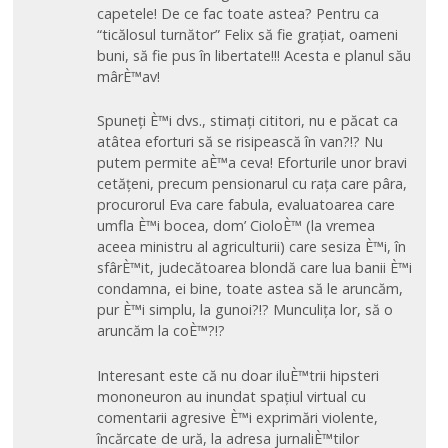
capetele! De ce fac toate astea? Pentru ca
“ticălosul turnător” Felix să fie grațiat, oameni
buni, să fie pus în libertate!!! Acesta e planul său
mârÈ™av!
Spuneți È™i dvs., stimați cititori, nu e păcat ca
atâtea eforturi să se risipească în van?!? Nu
putem permite aÈ™a ceva! Eforturile unor bravi
cetățeni, precum pensionarul cu rața care pâra,
procurorul Eva care fabula, evaluatoarea care
umfla È™i bocea, dom’ CioloÈ™ (la vremea
aceea ministru al agriculturii) care sesiza È™i, în
sfârÈ™it, judecătoarea blondă care lua banii È™i
condamna, ei bine, toate astea să le aruncăm,
pur È™i simplu, la gunoi?!? Munculița lor, să o
aruncăm la coÈ™?!?
Interesant este că nu doar iluÈ™trii hipsteri
mononeuron au inundat spațiul virtual cu
comentarii agresive È™i exprimări violente,
încărcate de ură, la adresa jurnaliÈ™tilor