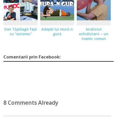
Dan Tăpălagă faţă
Adepţii lui mură-n
Analistul
cu “sistemu”
gură
echidistant – un
inamic comun
Comentarii prin Facebook:
8 Comments Already