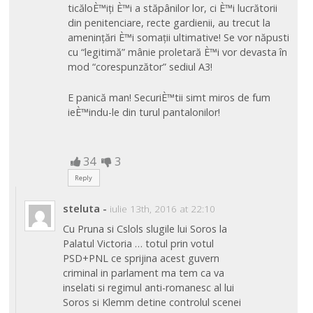
ticăloÈ™iți È™i a stăpânilor lor, ci È™i lucrătorii
din penitenciare, recte gardienii, au trecut la
amenințări È™i somații ultimative! Se vor năpusti
cu “legitimă” mânie proletară È™i vor devasta în
mod “corespunzător” sediul A3!
E panică man! SecuriÈ™tii simt miros de fum
ieÈ™indu-le din turul pantalonilor!
34
3
Reply
steluta
-
iulie 13th, 2016 at 22:10
Cu Pruna si Cslols slugile lui Soros la
Palatul Victoria … totul prin votul
PSD+PNL ce sprijina acest guvern
criminal in parlament ma tem ca va
inselati si regimul anti-romanesc al lui
Soros si Klemm detine controlul scenei