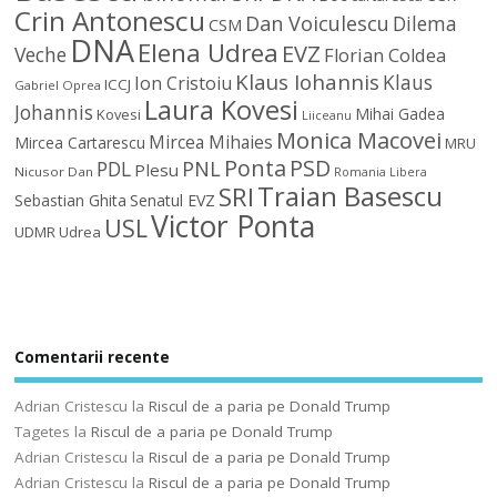
Crin Antonescu
Dan Voiculescu
Dilema
CSM
DNA
Elena Udrea
EVZ
Veche
Florian Coldea
Klaus Iohannis
Klaus
Ion Cristoiu
ICCJ
Gabriel Oprea
Laura Kovesi
Johannis
Mihai Gadea
Kovesi
Liiceanu
Monica Macovei
Mircea Mihaies
Mircea Cartarescu
MRU
Ponta
PSD
PDL
PNL
Plesu
Nicusor Dan
Romania Libera
Traian Basescu
SRI
Sebastian Ghita
Senatul EVZ
Victor Ponta
USL
UDMR
Udrea
Comentarii recente
Adrian Cristescu
la
Riscul de a paria pe Donald Trump
Tagetes
la
Riscul de a paria pe Donald Trump
Adrian Cristescu
la
Riscul de a paria pe Donald Trump
Adrian Cristescu
la
Riscul de a paria pe Donald Trump