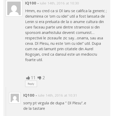
IQ100
-
iulie 14th, 2016 at 10:30
Hmm, eu cred ca si Dl Iaru se califica la generic ;
denumirea ce ‘om cu idei” util a fost lansata de
Lenin si era preluata de la o anume cultura din
care faceau parte unii dintre stramosii si din
sponsorii anarhistului devenit comunist…
respectivii le ziceau/le zic say…onarra, sau asa
ceva. Dl Plesu, nu este ‘om cu idei” util. Dupa
cum ne-ati lamurit prin citatele din Aurel
Rogojan, cred ca dansul este un mediocru
foarte util.
11
2
Reply
IQ100
-
iulie 14th, 2016 at 10:31
sorry pt virgula de dupa ” Dl Plesu”..e
de la tastare