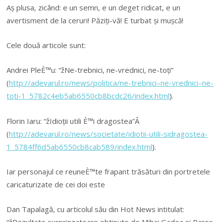
Aș plusa, zicând: e un semn, e un deget ridicat, e un
avertisment de la ceruri! Păziți-vă! E turbat și mușcă!
Cele două articole sunt:
Andrei PleÈ™u: “žNe-trebnici, ne-vrednici, ne-toți”
(
http://adevarul.ro/news/politica/ne-trebnici–ne-vrednici–ne-
toti-1_5782c4eb5ab6550cb8bcdc26/index.html
).
Florin Iaru: “žIdioții utili È™i dragostea”Â
(
http://adevarul.ro/news/societate/idiotii-utili-sidragostea-
1_5784ff6d5ab6550cb8cab589/index.html
).
Iar personajul ce reuneÈ™te frapant trăsături din portretele
caricaturizate de cei doi este
Dan Tapalagă, cu articolul său din Hot News intitulat: