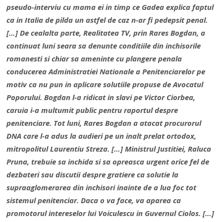
pseudo-interviu cu mama ei in timp ce Gadea explica faptul
ca in Italia de pilda un astfel de caz n-ar fi pedepsit penal.
[…] De cealalta parte, Realitatea TV, prin Rares Bogdan, a
continuat luni seara sa denunte conditiile din inchisorile
romanesti si chiar sa ameninte cu plangere penala
conducerea Administratiei Nationale a Penitenciarelor pe
motiv ca nu pun in aplicare solutiile propuse de Avocatul
Poporului. Bogdan l-a ridicat in slavi pe Victor Ciorbea,
caruia i-a multumit public pentru raportul despre
penitenciare. Tot luni, Rares Bogdan a atacat procurorul
DNA care l-a adus la audieri pe un inalt prelat ortodox,
mitropolitul Laurentiu Streza. […] Ministrul Justitiei, Raluca
Pruna, trebuie sa inchida si sa opreasca urgent orice fel de
dezbateri sau discutii despre gratiere ca solutie la
supraaglomerarea din inchisori inainte de a lua foc tot
sistemul penitenciar. Daca o va face, va aparea ca
promotorul intereselor lui Voiculescu in Guvernul Ciolos. […]