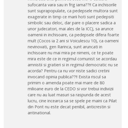
sufocanta vara sau in frig iarna??!! Ca inchisorile
sunt suprapopulate, ca pedepsele multora sunt
exagerate in timp ce marii hoti sunt pedepsiti
simbolic sau deloc, dar pare o placere sadica a
unor judecatori, mai ales de la ICCJ, sa arunce
oamenii in inchisoare, ca pedepsele difera foarte
mult (Cocos ia 2 ani si Voiculescu 10), ca oameni
nevinovati, gen Rarinca, sunt aruncati in
inchisoare nu mai mira pe nimeni, ce te poate
mira este de ce in regimul comunist se acordau
amnistii si gratieri si in regimul democratic nu se
acorda? Pentru ca nu vor niste sadici cretini
invocand opinia publica??!! Exista riscul sa
primim o amenda poate mai mare de 80
milioane euro de la CEDO si vor trebui indivizii
care nu au luat masuri sa raspunda de acest
lucru, cine incearca sa se spele pe maini ca Pilat
din Pont nu este decat penibil, anticrestin si
antinational.