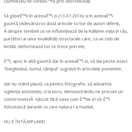
Dumnezeu ne vorbeÈ™te prin sincronicități.
Să găseÈ™ti în aceeaÈ™i zi (13.07.2016) și în aceeaÈ™i
gazetă (Adevărul.ro) două articole scrise de autori diferiți,
Â despre tembeli ce ne influențează de la înălțime viața în rău,
purtători ai unor invalidități structurale care, ca un ciob de
lentilă, deformează tot ce trece prin ele,
È™i, apoi, în altă gazetă dar în aceeaÈ™i zi, să dai peste exact
“žneghiobul, tontul, tâmpul” zugrăvit în articolele pomenite,
dar nu stând placid, ca pentru fotografie, să adoarmă
vigilența asistenței, ci la lucru, demonstrându-ne precum un
contorsionistÂ născut fără oase cum È™tie el să-È™i
folosească darurile cu care natura l-a mutilat,
NU E ÎNTÃ‚MPLARE!