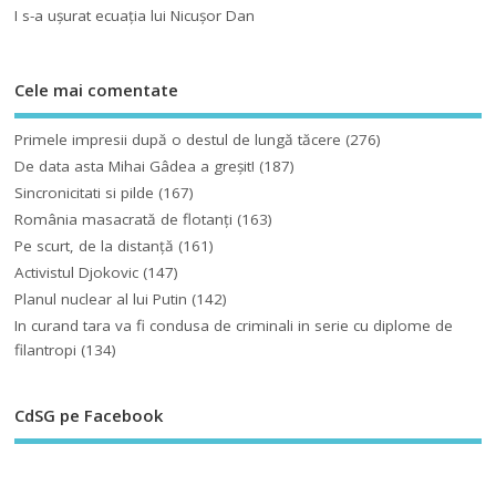
I s-a uşurat ecuaţia lui Nicuşor Dan
Cele mai comentate
Primele impresii după o destul de lungă tăcere
(276)
De data asta Mihai Gâdea a greşit!
(187)
Sincronicitati si pilde
(167)
România masacrată de flotanţi
(163)
Pe scurt, de la distanță
(161)
Activistul Djokovic
(147)
Planul nuclear al lui Putin
(142)
In curand tara va fi condusa de criminali in serie cu diplome de
filantropi
(134)
CdSG pe Facebook