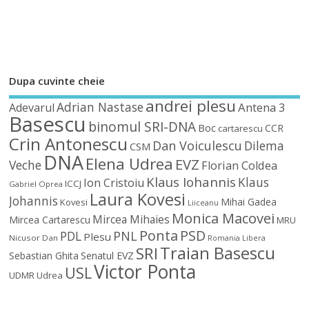
Dupa cuvinte cheie
andrei plesu
Adrian Nastase
Antena 3
Adevarul
Basescu
binomul SRI-DNA
Boc
CCR
cartarescu
Crin Antonescu
Dan Voiculescu
Dilema
CSM
DNA
Elena Udrea
EVZ
Veche
Florian Coldea
Klaus Iohannis
Klaus
Ion Cristoiu
ICCJ
Gabriel Oprea
Laura Kovesi
Johannis
Mihai Gadea
Kovesi
Liiceanu
Monica Macovei
Mircea Mihaies
Mircea Cartarescu
MRU
Ponta
PSD
PDL
PNL
Plesu
Nicusor Dan
Romania Libera
Traian Basescu
SRI
Sebastian Ghita
Senatul EVZ
Victor Ponta
USL
UDMR
Udrea