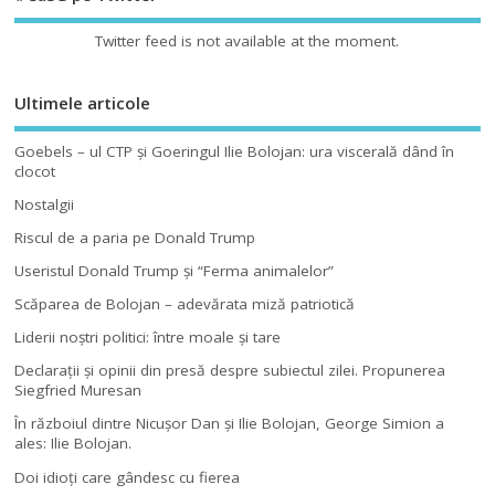
Twitter feed is not available at the moment.
Ultimele articole
Goebels – ul CTP şi Goeringul Ilie Bolojan: ura viscerală dând în
clocot
Nostalgii
Riscul de a paria pe Donald Trump
Useristul Donald Trump şi “Ferma animalelor”
Scăparea de Bolojan – adevărata miză patriotică
Liderii noştri politici: între moale şi tare
Declaraţii şi opinii din presă despre subiectul zilei. Propunerea
Siegfried Muresan
În războiul dintre Nicuşor Dan şi Ilie Bolojan, George Simion a
ales: Ilie Bolojan.
Doi idioţi care gândesc cu fierea