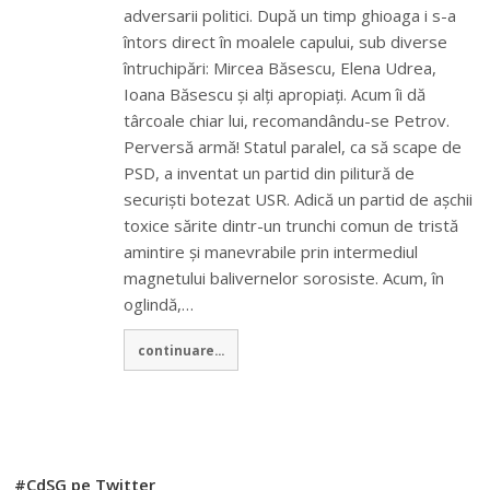
adversarii politici. După un timp ghioaga i s-a
întors direct în moalele capului, sub diverse
întruchipări: Mircea Băsescu, Elena Udrea,
Ioana Băsescu și alți apropiați. Acum îi dă
târcoale chiar lui, recomandându-se Petrov.
Perversă armă! Statul paralel, ca să scape de
PSD, a inventat un partid din pilitură de
securiști botezat USR. Adică un partid de așchii
toxice sărite dintr-un trunchi comun de tristă
amintire și manevrabile prin intermediul
magnetului balivernelor sorosiste. Acum, în
oglindă,…
continuare...
#CdSG pe Twitter