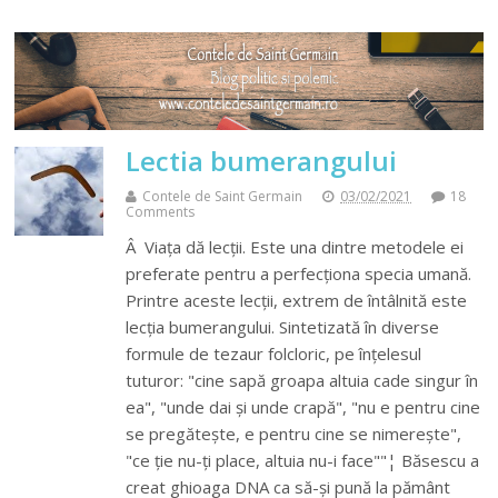
Lectia bumerangului
Contele de Saint Germain
03/02/2021
18
Comments
Â Viața dă lecții. Este una dintre metodele ei
preferate pentru a perfecționa specia umană.
Printre aceste lecții, extrem de întâlnită este
lecția bumerangului. Sintetizată în diverse
formule de tezaur folcloric, pe înțelesul
tuturor: "cine sapă groapa altuia cade singur în
ea", "unde dai și unde crapă", "nu e pentru cine
se pregătește, e pentru cine se nimerește",
"ce ție nu-ți place, altuia nu-i face""¦ Băsescu a
creat ghioaga DNA ca să-și pună la pământ