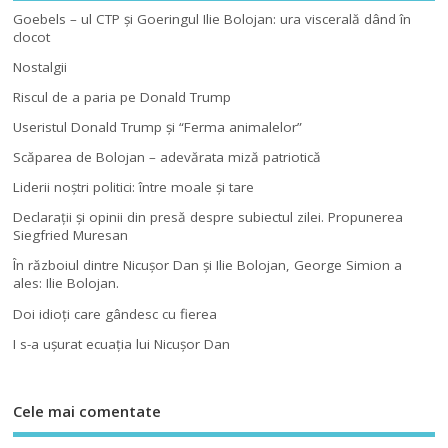
Goebels – ul CTP şi Goeringul Ilie Bolojan: ura viscerală dând în
clocot
Nostalgii
Riscul de a paria pe Donald Trump
Useristul Donald Trump şi “Ferma animalelor”
Scăparea de Bolojan – adevărata miză patriotică
Liderii noştri politici: între moale şi tare
Declaraţii şi opinii din presă despre subiectul zilei. Propunerea
Siegfried Muresan
În războiul dintre Nicuşor Dan şi Ilie Bolojan, George Simion a
ales: Ilie Bolojan.
Doi idioţi care gândesc cu fierea
I s-a uşurat ecuaţia lui Nicuşor Dan
Cele mai comentate