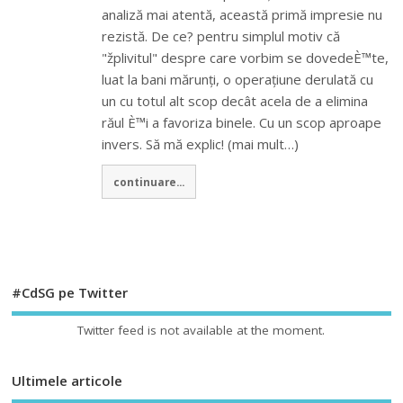
analiză mai atentă, această primă impresie nu
rezistă. De ce? pentru simplul motiv că
"žplivitul" despre care vorbim se dovedeÈ™te,
luat la bani mărunți, o operațiune derulată cu
un cu totul alt scop decât acela de a elimina
răul È™i a favoriza binele. Cu un scop aproape
invers. Să mă explic! (mai mult…)
continuare...
#CdSG pe Twitter
Twitter feed is not available at the moment.
Ultimele articole