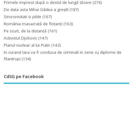
Primele impresii după o destul de lungă tăcere
(276)
De data asta Mihai Gâdea a greşit!
(187)
Sincronicitati si pilde
(167)
România masacrată de flotanţi
(163)
Pe scurt, de la distanță
(161)
Activistul Djokovic
(147)
Planul nuclear al lui Putin
(142)
In curand tara va fi condusa de criminali in serie cu diplome de
filantropi
(134)
CdSG pe Facebook