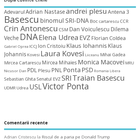
andrei plesu
Adrian Nastase
Antena 3
Adevarul
Basescu
binomul SRI-DNA
Boc
CCR
cartarescu
Crin Antonescu
Dan Voiculescu
Dilema
CSM
DNA
Elena Udrea
EVZ
Veche
Florian Coldea
Klaus Iohannis
Klaus
Ion Cristoiu
ICCJ
Gabriel Oprea
Laura Kovesi
Johannis
Mihai Gadea
Kovesi
Liiceanu
Monica Macovei
Mircea Mihaies
Mircea Cartarescu
MRU
Ponta
PSD
PDL
PNL
Plesu
Nicusor Dan
Romania Libera
Traian Basescu
SRI
Sebastian Ghita
Senatul EVZ
Victor Ponta
USL
UDMR
Udrea
Comentarii recente
Adrian Cristescu
la
Riscul de a paria pe Donald Trump