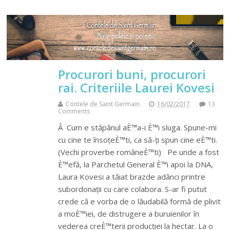
Procurori buni, procurori
rai. Criteriile Laurei Kovesi
Contele de Saint Germain
16/02/2017
13
Comments
Â Cum e stăpânul aÈ™a-i È™i sluga. Spune-mi
cu cine te însoțeÈ™ti, ca să-ți spun cine eÈ™ti.
(Vechi proverbe româneÈ™ti) Pe unde a fost
È™efă, la Parchetul General È™i apoi la DNA,
Laura Kovesi a tăiat brazde adânci printre
subordonații cu care colabora. S-ar fi putut
crede că e vorba de o lăudabilă formă de plivit
a moÈ™iei, de distrugere a buruienilor în
vederea creÈ™terii producției la hectar. La o