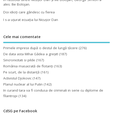
ales: Ilie Bolojan.
Doi idioţi care gândesc cu fierea
I s-a uşurat ecuaţia lui Nicuşor Dan
Cele mai comentate
Primele impresii după o destul de lungă tăcere
(276)
De data asta Mihai Gâdea a greşit!
(187)
Sincronicitati si pilde
(167)
România masacrată de flotanţi
(163)
Pe scurt, de la distanță
(161)
Activistul Djokovic
(147)
Planul nuclear al lui Putin
(142)
In curand tara va fi condusa de criminali in serie cu diplome de
filantropi
(134)
CdSG pe Facebook