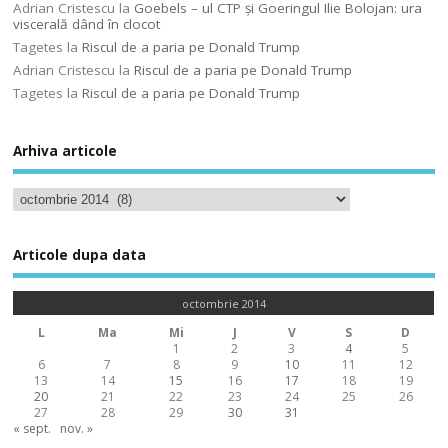
Adrian Cristescu
la
Goebels – ul CTP şi Goeringul Ilie Bolojan: ura
viscerală dând în clocot
Tagetes
la
Riscul de a paria pe Donald Trump
Adrian Cristescu
la
Riscul de a paria pe Donald Trump
Tagetes
la
Riscul de a paria pe Donald Trump
Arhiva articole
Articole dupa data
octombrie 2014
L
Ma
Mi
J
V
S
D
1
2
3
4
5
6
7
8
9
10
11
12
13
14
15
16
17
18
19
20
21
22
23
24
25
26
27
28
29
30
31
« sept.
nov. »