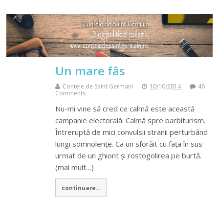
Un mare fâs
Contele de Saint Germain
10/10/2014
46
Comments
Nu-mi vine să cred ce calmă este această
campanie electorală. Calmă spre barbiturism.
Întreruptă de mici convulsii stranii perturbând
lungi somnolențe. Ca un sforăit cu fața în sus
urmat de un ghiont și rostogolirea pe burtă.
(mai mult…)
continuare...