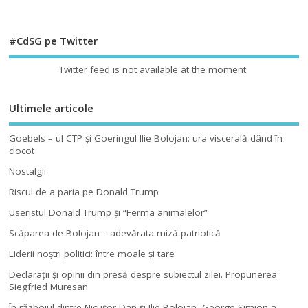
#CdSG pe Twitter
Twitter feed is not available at the moment.
Ultimele articole
Goebels – ul CTP şi Goeringul Ilie Bolojan: ura viscerală dând în
clocot
Nostalgii
Riscul de a paria pe Donald Trump
Useristul Donald Trump şi “Ferma animalelor”
Scăparea de Bolojan – adevărata miză patriotică
Liderii noştri politici: între moale şi tare
Declaraţii şi opinii din presă despre subiectul zilei. Propunerea
Siegfried Muresan
În războiul dintre Nicuşor Dan şi Ilie Bolojan, George Simion a