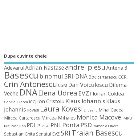
Dupa cuvinte cheie
andrei plesu
Adrian Nastase
Antena 3
Adevarul
Basescu
binomul SRI-DNA
Boc
CCR
cartarescu
Crin Antonescu
Dan Voiculescu
Dilema
CSM
DNA
Elena Udrea
EVZ
Veche
Florian Coldea
Klaus Iohannis
Klaus
Ion Cristoiu
ICCJ
Gabriel Oprea
Laura Kovesi
Johannis
Mihai Gadea
Kovesi
Liiceanu
Monica Macovei
Mircea Mihaies
Mircea Cartarescu
MRU
Ponta
PSD
PDL
PNL
Plesu
Nicusor Dan
Romania Libera
Traian Basescu
SRI
Sebastian Ghita
Senatul EVZ