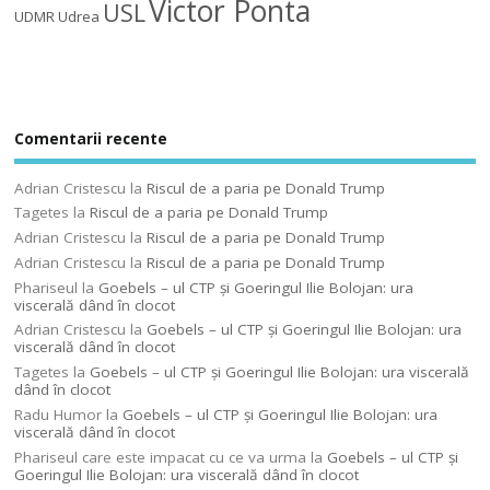
Victor Ponta
USL
UDMR
Udrea
Comentarii recente
Adrian Cristescu
la
Riscul de a paria pe Donald Trump
Tagetes
la
Riscul de a paria pe Donald Trump
Adrian Cristescu
la
Riscul de a paria pe Donald Trump
Adrian Cristescu
la
Riscul de a paria pe Donald Trump
Phariseul
la
Goebels – ul CTP şi Goeringul Ilie Bolojan: ura
viscerală dând în clocot
Adrian Cristescu
la
Goebels – ul CTP şi Goeringul Ilie Bolojan: ura
viscerală dând în clocot
Tagetes
la
Goebels – ul CTP şi Goeringul Ilie Bolojan: ura viscerală
dând în clocot
Radu Humor
la
Goebels – ul CTP şi Goeringul Ilie Bolojan: ura
viscerală dând în clocot
Phariseul care este impacat cu ce va urma
la
Goebels – ul CTP şi
Goeringul Ilie Bolojan: ura viscerală dând în clocot