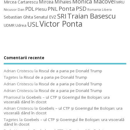
Monica Macovei
Mircea Mihaies
Mircea Cartarescu
MRU
Ponta
PSD
PDL
PNL
Plesu
Nicusor Dan
Romania Libera
Traian Basescu
SRI
Sebastian Ghita
Senatul EVZ
Victor Ponta
USL
UDMR
Udrea
Comentarii recente
Adrian Cristescu
la
Riscul de a paria pe Donald Trump
Tagetes
la
Riscul de a paria pe Donald Trump
Adrian Cristescu
la
Riscul de a paria pe Donald Trump
Adrian Cristescu
la
Riscul de a paria pe Donald Trump
Phariseul
la
Goebels – ul CTP şi Goeringul Ilie Bolojan: ura
viscerală dând în clocot
Adrian Cristescu
la
Goebels – ul CTP şi Goeringul Ilie Bolojan: ura
viscerală dând în clocot
Tagetes
la
Goebels – ul CTP şi Goeringul Ilie Bolojan: ura viscerală
dând în clocot