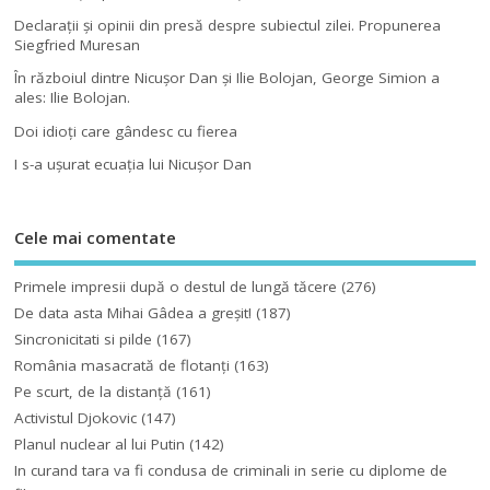
Declaraţii şi opinii din presă despre subiectul zilei. Propunerea
Siegfried Muresan
În războiul dintre Nicuşor Dan şi Ilie Bolojan, George Simion a
ales: Ilie Bolojan.
Doi idioţi care gândesc cu fierea
I s-a uşurat ecuaţia lui Nicuşor Dan
Cele mai comentate
Primele impresii după o destul de lungă tăcere
(276)
De data asta Mihai Gâdea a greşit!
(187)
Sincronicitati si pilde
(167)
România masacrată de flotanţi
(163)
Pe scurt, de la distanță
(161)
Activistul Djokovic
(147)
Planul nuclear al lui Putin
(142)
In curand tara va fi condusa de criminali in serie cu diplome de