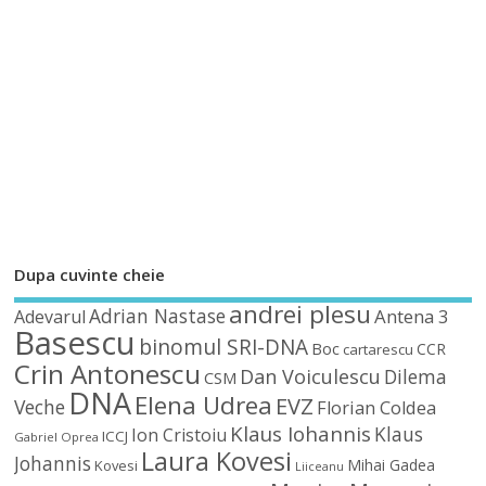
Dupa cuvinte cheie
andrei plesu
Adrian Nastase
Antena 3
Adevarul
Basescu
binomul SRI-DNA
Boc
CCR
cartarescu
Crin Antonescu
Dan Voiculescu
Dilema
CSM
DNA
Elena Udrea
EVZ
Veche
Florian Coldea
Klaus Iohannis
Klaus
Ion Cristoiu
ICCJ
Gabriel Oprea
Laura Kovesi
Johannis
Mihai Gadea
Kovesi
Liiceanu