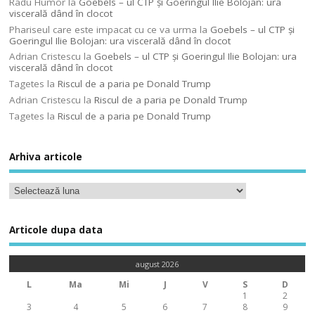
Radu Humor
la
Goebels – ul CTP şi Goeringul Ilie Bolojan: ura
viscerală dând în clocot
Phariseul care este impacat cu ce va urma
la
Goebels – ul CTP şi
Goeringul Ilie Bolojan: ura viscerală dând în clocot
Adrian Cristescu
la
Goebels – ul CTP şi Goeringul Ilie Bolojan: ura
viscerală dând în clocot
Tagetes
la
Riscul de a paria pe Donald Trump
Adrian Cristescu
la
Riscul de a paria pe Donald Trump
Tagetes
la
Riscul de a paria pe Donald Trump
Arhiva articole
Articole dupa data
august 2026
L
Ma
Mi
J
V
S
D
1
2
3
4
5
6
7
8
9