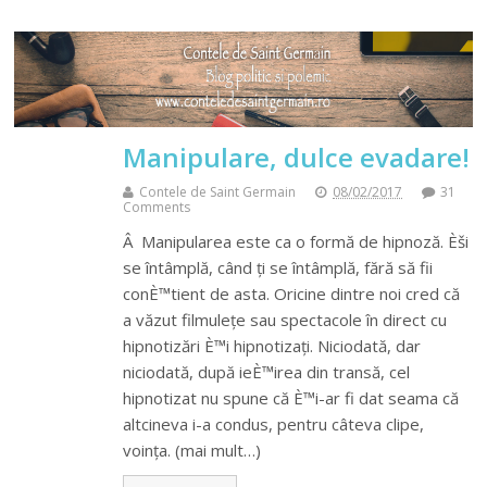
Manipulare, dulce evadare!
Contele de Saint Germain
08/02/2017
31
Comments
Â Manipularea este ca o formă de hipnoză. Èši
se întâmplă, când ți se întâmplă, fără să fii
conÈ™tient de asta. Oricine dintre noi cred că
a văzut filmulețe sau spectacole în direct cu
hipnotizări È™i hipnotizați. Niciodată, dar
niciodată, după ieÈ™irea din transă, cel
hipnotizat nu spune că È™i-ar fi dat seama că
altcineva i-a condus, pentru câteva clipe,
voința. (mai mult…)