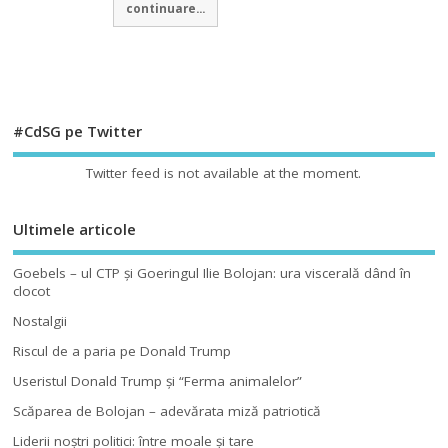
continuare...
#CdSG pe Twitter
Twitter feed is not available at the moment.
Ultimele articole
Goebels – ul CTP şi Goeringul Ilie Bolojan: ura viscerală dând în
clocot
Nostalgii
Riscul de a paria pe Donald Trump
Useristul Donald Trump şi “Ferma animalelor”
Scăparea de Bolojan – adevărata miză patriotică
Liderii noştri politici: între moale şi tare