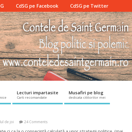
SG
CdSG pe Facebook
CdSG pe Twitter
Lecturi impartasite
Musafiri pe blog
mice
Carti recomandate
dedicata cititorilor mei
lul de joi
24 Comments
te ci ca la o consecință calculată a unor strategii politice. (mai