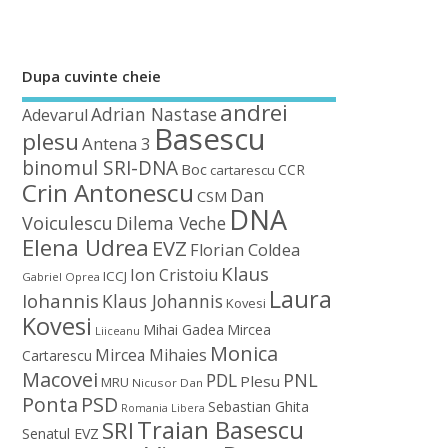
Dupa cuvinte cheie
andrei
Adrian Nastase
Adevarul
Basescu
plesu
Antena 3
binomul SRI-DNA
Boc
CCR
cartarescu
Crin Antonescu
Dan
CSM
DNA
Voiculescu
Dilema Veche
Elena Udrea
EVZ
Florian Coldea
Klaus
Ion Cristoiu
ICCJ
Gabriel Oprea
Laura
Iohannis
Klaus Johannis
Kovesi
Kovesi
Mihai Gadea
Mircea
Liiceanu
Monica
Mircea Mihaies
Cartarescu
Macovei
PDL
PNL
Plesu
MRU
Nicusor Dan
Ponta
PSD
Sebastian Ghita
Romania Libera
Traian Basescu
SRI
Senatul EVZ