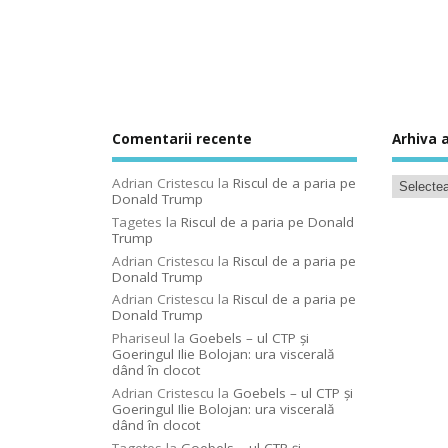
Comentarii recente
Arhiva a
Adrian Cristescu
la
Riscul de a paria pe
Donald Trump
Tagetes
la
Riscul de a paria pe Donald
Trump
Adrian Cristescu
la
Riscul de a paria pe
Donald Trump
Adrian Cristescu
la
Riscul de a paria pe
Donald Trump
Phariseul
la
Goebels – ul CTP şi
Goeringul Ilie Bolojan: ura viscerală
dând în clocot
Adrian Cristescu
la
Goebels – ul CTP şi
Goeringul Ilie Bolojan: ura viscerală
dând în clocot
Tagetes
la
Goebels – ul CTP şi