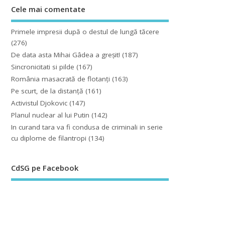
Cele mai comentate
Primele impresii după o destul de lungă tăcere
(276)
De data asta Mihai Gâdea a greşit!
(187)
Sincronicitati si pilde
(167)
România masacrată de flotanţi
(163)
Pe scurt, de la distanță
(161)
Activistul Djokovic
(147)
Planul nuclear al lui Putin
(142)
In curand tara va fi condusa de criminali in serie
cu diplome de filantropi
(134)
CdSG pe Facebook