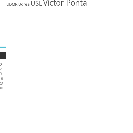
Victor Ponta
USL
UDMR
Udrea
D
2
9
16
23
30