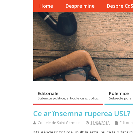
Home
Despre mine
Despre Cd
Editoriale
Polemice
Subiecte politice, articole cu iz politic
Subiecte pole
Ce ar însemna ruperea USL?
Contele de Saint Germain
11/04/2013
Editoria
Mă gândesc tot mai mult la asta, nu ca la o fatalita