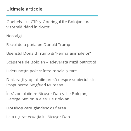
Ultimele articole
Goebels – ul CTP şi Goeringul Ilie Bolojan: ura
viscerală dând în clocot
Nostalgii
Riscul de a paria pe Donald Trump
Useristul Donald Trump şi “Ferma animalelor”
Scăparea de Bolojan – adevărata miză patriotică
Liderii noştri politici: între moale şi tare
Declaraţii şi opinii din presă despre subiectul zilei.
Propunerea Siegfried Muresan
În războiul dintre Nicuşor Dan şi Ilie Bolojan,
George Simion a ales: Ilie Bolojan.
Doi idioţi care gândesc cu fierea
I s-a uşurat ecuaţia lui Nicuşor Dan