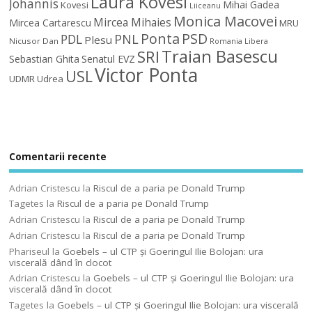
Laura Kovesi
Johannis
Mihai Gadea
Kovesi
Liiceanu
Monica Macovei
Mircea Mihaies
Mircea Cartarescu
MRU
Ponta
PSD
PDL
PNL
Plesu
Nicusor Dan
Romania Libera
Traian Basescu
SRI
Sebastian Ghita
Senatul EVZ
Victor Ponta
USL
UDMR
Udrea
Comentarii recente
Adrian Cristescu
la
Riscul de a paria pe Donald Trump
Tagetes
la
Riscul de a paria pe Donald Trump
Adrian Cristescu
la
Riscul de a paria pe Donald Trump
Adrian Cristescu
la
Riscul de a paria pe Donald Trump
Phariseul
la
Goebels – ul CTP şi Goeringul Ilie Bolojan: ura
viscerală dând în clocot
Adrian Cristescu
la
Goebels – ul CTP şi Goeringul Ilie Bolojan: ura
viscerală dând în clocot
Tagetes
la
Goebels – ul CTP şi Goeringul Ilie Bolojan: ura viscerală