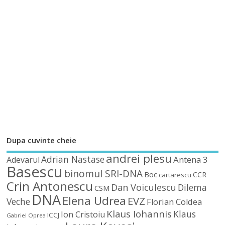
Dupa cuvinte cheie
andrei plesu
Adrian Nastase
Antena 3
Adevarul
Basescu
binomul SRI-DNA
Boc
CCR
cartarescu
Crin Antonescu
Dan Voiculescu
Dilema
CSM
DNA
Elena Udrea
EVZ
Veche
Florian Coldea
Klaus Iohannis
Klaus
Ion Cristoiu
ICCJ
Gabriel Oprea