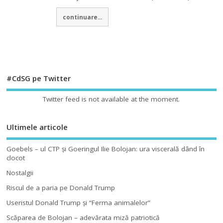
continuare...
#CdSG pe Twitter
Twitter feed is not available at the moment.
Ultimele articole
Goebels – ul CTP şi Goeringul Ilie Bolojan: ura viscerală dând în
clocot
Nostalgii
Riscul de a paria pe Donald Trump
Useristul Donald Trump şi “Ferma animalelor”
Scăparea de Bolojan – adevărata miză patriotică