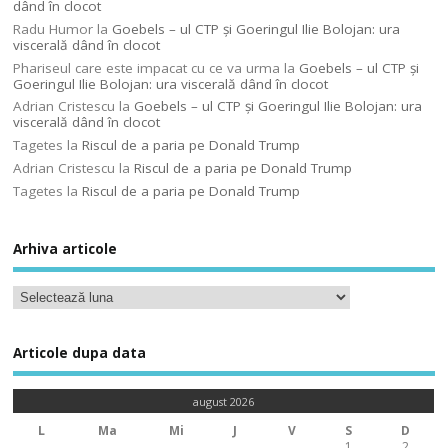
dând în clocot
Radu Humor
la
Goebels – ul CTP şi Goeringul Ilie Bolojan: ura
viscerală dând în clocot
Phariseul care este impacat cu ce va urma
la
Goebels – ul CTP şi
Goeringul Ilie Bolojan: ura viscerală dând în clocot
Adrian Cristescu
la
Goebels – ul CTP şi Goeringul Ilie Bolojan: ura
viscerală dând în clocot
Tagetes
la
Riscul de a paria pe Donald Trump
Adrian Cristescu
la
Riscul de a paria pe Donald Trump
Tagetes
la
Riscul de a paria pe Donald Trump
Arhiva articole
Articole dupa data
august 2026
L
Ma
Mi
J
V
S
D
1
2