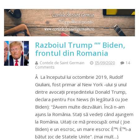
Razboiul Trump ““ Biden,
frontul din Romania
Contele de Saint Germain
05/09/2020
14
Comments
Â La începutul lui octombrie 2019, Rudolf
Giuliani, fost primar al New York -ului și unul
dintre avocații președintelui Donald Trump,
declara pentru Fox News (în legătură cu Joe
Biden): "žAvem multe dezvăluiri. Încă n-am
ajuns la România. Stați să vedeți când ajungem
la România. Uitați ce mă preocupă: omul ( Joe
Biden) e un escroc, un mare escroc È™i È™i-a
bătut joc de Statele Unite". (mai mult…)