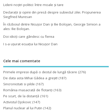
Liderii noştri politici: între moale şi tare
Declaraţii şi opinii din presă despre subiectul zilei. Propunerea
Siegfried Muresan
În războiul dintre Nicuşor Dan şi Ilie Bolojan, George Simion a
ales: Ilie Bolojan.
Doi idioţi care gândesc cu fierea
I s-a uşurat ecuaţia lui Nicuşor Dan
Cele mai comentate
Primele impresii după o destul de lungă tăcere
(276)
De data asta Mihai Gâdea a greşit!
(187)
Sincronicitati si pilde
(167)
România masacrată de flotanţi
(163)
Pe scurt, de la distanță
(161)
Activistul Djokovic
(147)
Planul nuclear al lui Putin
(142)