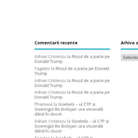
Comentarii recente
Arhiva a
Adrian Cristescu
la
Riscul de a paria pe
Donald Trump
Tagetes
la
Riscul de a paria pe Donald
Trump
Adrian Cristescu
la
Riscul de a paria pe
Donald Trump
Adrian Cristescu
la
Riscul de a paria pe
Donald Trump
Phariseul
la
Goebels – ul CTP şi
Goeringul Ilie Bolojan: ura viscerală
dând în clocot
Adrian Cristescu
la
Goebels – ul CTP şi
Goeringul Ilie Bolojan: ura viscerală
dând în clocot
Tagetes
la
Goebels – ul CTP şi