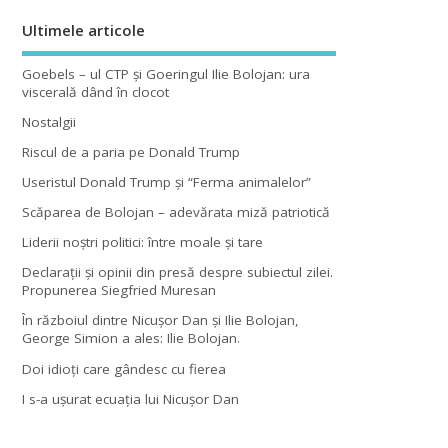
Ultimele articole
Goebels – ul CTP şi Goeringul Ilie Bolojan: ura
viscerală dând în clocot
Nostalgii
Riscul de a paria pe Donald Trump
Useristul Donald Trump şi “Ferma animalelor”
Scăparea de Bolojan – adevărata miză patriotică
Liderii noştri politici: între moale şi tare
Declaraţii şi opinii din presă despre subiectul zilei.
Propunerea Siegfried Muresan
În războiul dintre Nicuşor Dan şi Ilie Bolojan,
George Simion a ales: Ilie Bolojan.
Doi idioţi care gândesc cu fierea
I s-a uşurat ecuaţia lui Nicuşor Dan