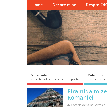
Home
Despre mine
Despre Cd
Editoriale
Polemice
Subiecte politice, articole cu iz politic
Subiecte pole
Piramida mizer
Romaniei
Contele de Saint Germain