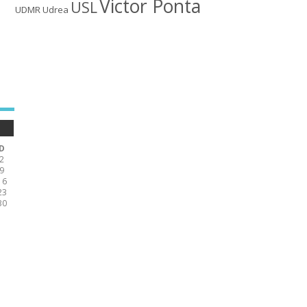
Victor Ponta
USL
UDMR
Udrea
D
2
9
16
23
30