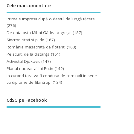
Cele mai comentate
Primele impresii după o destul de lungă tăcere
(276)
De data asta Mihai Gâdea a greşit!
(187)
Sincronicitati si pilde
(167)
România masacrată de flotanţi
(163)
Pe scurt, de la distanță
(161)
Activistul Djokovic
(147)
Planul nuclear al lui Putin
(142)
In curand tara va fi condusa de criminali in serie
cu diplome de filantropi
(134)
CdSG pe Facebook