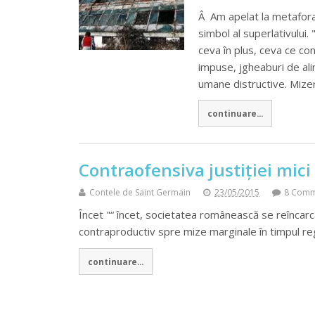
Â Am apelat la metafora 
simbol al superlativului. 
ceva în plus, ceva ce con
impuse, jgheaburi de alin
umane distructive. Mizer
continuare...
Contraofensiva justiției mici
Contele de Saint Germain
23/05/2015
8 Comm
Încet "“ încet, societatea românească se reîncarcă
contraproductiv spre mize marginale în timpul re
continuare...