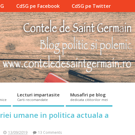
SG
CdSG pe Facebook
CdSG pe Twitter
Lecturi impartasite
Musafiri pe blog
mice
Carti recomandate
dedicata cititorilor mei
iei umane in politica actuala a
13/09/2019
13 Comments