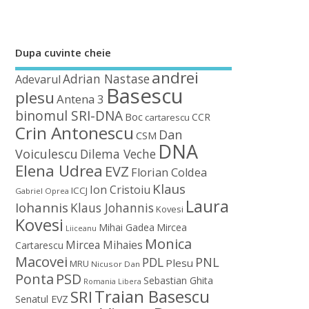
Dupa cuvinte cheie
andrei
Adrian Nastase
Adevarul
Basescu
plesu
Antena 3
binomul SRI-DNA
Boc
CCR
cartarescu
Crin Antonescu
Dan
CSM
DNA
Voiculescu
Dilema Veche
Elena Udrea
EVZ
Florian Coldea
Klaus
Ion Cristoiu
ICCJ
Gabriel Oprea
Laura
Iohannis
Klaus Johannis
Kovesi
Kovesi
Mihai Gadea
Mircea
Liiceanu
Monica
Mircea Mihaies
Cartarescu
Macovei
PDL
PNL
Plesu
MRU
Nicusor Dan
Ponta
PSD
Sebastian Ghita
Romania Libera
Traian Basescu
SRI
Senatul EVZ