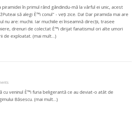
piramidei în primul rând gândindu-mă la vârful ei unic, acest
"žPuteai să alegi È™i conul" - veți zice. Da! Dar piramida mai are
ul nu are: muchii. Iar muchiile ei înseamnă direcții, trasee
iere, drenuri de colectat È™i dirijat fanatismul ori alte umori
ii de exploatat. (mai mult…)
ents
 cu veninul È™i furia beligerantă ce au deviat-o atât de
gimului Băsescu. (mai mult…)