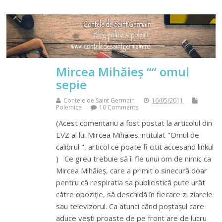
Mircea Mihăieș ““ omul
sepie
Contele de Saint Germain
16/05/2011
Polemice
10 Comments
(Acest comentariu a fost postat la articolul din
EVZ al lui Mircea Mihaies intitulat "Omul de
calibrul ", articol ce poate fi citit accesand linkul
) Ce greu trebuie să îi fie unui om de nimic ca
Mircea Mihăieș, care a primit o sinecură doar
pentru că respiratia sa publicistică pute urât
către opoziție, să deschidă în fiecare zi ziarele
sau televizorul. Ca atunci când poștașul care
aduce vești proaste de pe front are de lucru