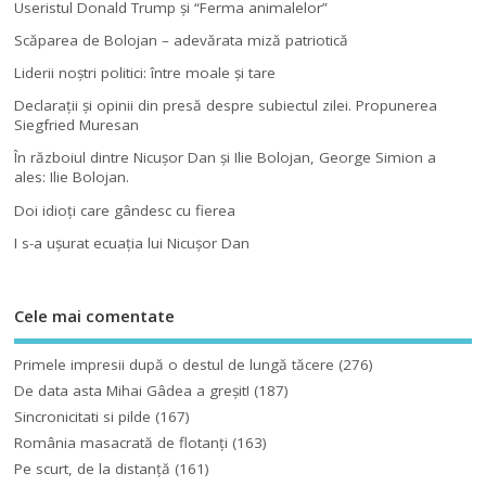
Useristul Donald Trump şi “Ferma animalelor”
Scăparea de Bolojan – adevărata miză patriotică
Liderii noştri politici: între moale şi tare
Declaraţii şi opinii din presă despre subiectul zilei. Propunerea
Siegfried Muresan
În războiul dintre Nicuşor Dan şi Ilie Bolojan, George Simion a
ales: Ilie Bolojan.
Doi idioţi care gândesc cu fierea
I s-a uşurat ecuaţia lui Nicuşor Dan
Cele mai comentate
Primele impresii după o destul de lungă tăcere
(276)
De data asta Mihai Gâdea a greşit!
(187)
Sincronicitati si pilde
(167)
România masacrată de flotanţi
(163)
Pe scurt, de la distanță
(161)