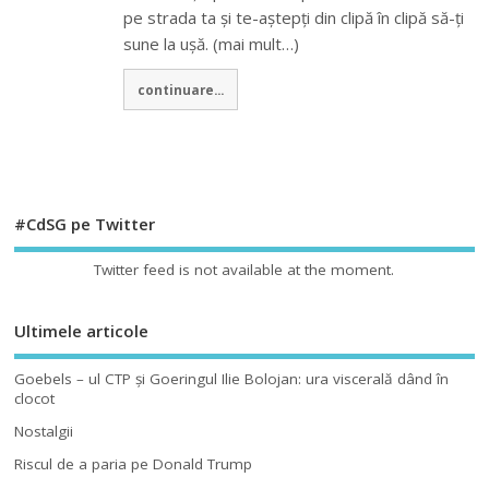
pe strada ta și te-aștepți din clipă în clipă să-ți
sune la ușă. (mai mult…)
continuare...
#CdSG pe Twitter
Twitter feed is not available at the moment.
Ultimele articole
Goebels – ul CTP şi Goeringul Ilie Bolojan: ura viscerală dând în
clocot
Nostalgii
Riscul de a paria pe Donald Trump