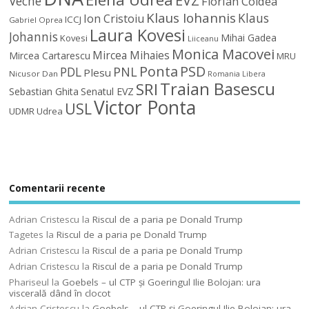
Veche
Florian Coldea
Klaus Iohannis
Klaus
Ion Cristoiu
ICCJ
Gabriel Oprea
Laura Kovesi
Johannis
Mihai Gadea
Kovesi
Liiceanu
Monica Macovei
Mircea Mihaies
Mircea Cartarescu
MRU
Ponta
PSD
PDL
PNL
Plesu
Nicusor Dan
Romania Libera
Traian Basescu
SRI
Sebastian Ghita
Senatul EVZ
Victor Ponta
USL
UDMR
Udrea
Comentarii recente
Adrian Cristescu
la
Riscul de a paria pe Donald Trump
Tagetes
la
Riscul de a paria pe Donald Trump
Adrian Cristescu
la
Riscul de a paria pe Donald Trump
Adrian Cristescu
la
Riscul de a paria pe Donald Trump
Phariseul
la
Goebels – ul CTP şi Goeringul Ilie Bolojan: ura
viscerală dând în clocot
Adrian Cristescu
la
Goebels – ul CTP şi Goeringul Ilie Bolojan: ura