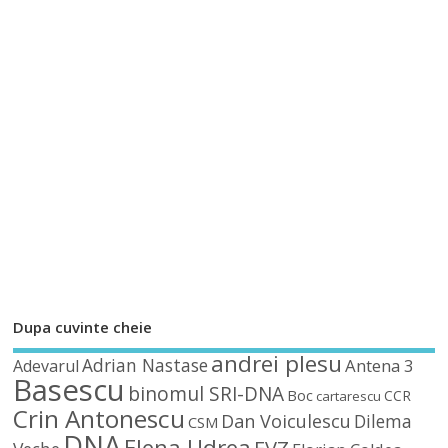
Dupa cuvinte cheie
andrei plesu
Adrian Nastase
Antena 3
Adevarul
Basescu
binomul SRI-DNA
Boc
CCR
cartarescu
Crin Antonescu
Dan Voiculescu
Dilema
CSM
DNA
Elena Udrea
EVZ