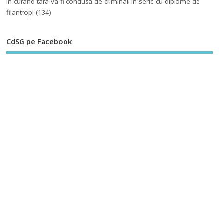
In curand tara va fi condusa de criminali in serie cu diplome de
filantropi
(134)
CdSG pe Facebook