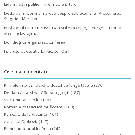
Liderii noştri politici: între moale şi tare
Declaraţii şi opinii din presă despre subiectul zilei. Propunerea
Siegfried Muresan
În războiul dintre Nicuşor Dan şi Ilie Bolojan, George Simion a
ales: Ilie Bolojan.
Doi idioţi care gândesc cu fierea
I s-a uşurat ecuaţia lui Nicuşor Dan
Cele mai comentate
Primele impresii după o destul de lungă tăcere
(276)
De data asta Mihai Gâdea a greşit!
(187)
Sincronicitati si pilde
(167)
România masacrată de flotanţi
(163)
Pe scurt, de la distanță
(161)
Activistul Djokovic
(147)
Planul nuclear al lui Putin
(142)