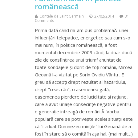
românească
Contele de Saint Germain
27/02/2014
31
Comments
Prima dată când mi-am pus problemaÂ unei
influențări telepatice, energetice sau cum s-o
mai numi, în politica românească, a fost
momentul decembrie 2009 când, la doar două
zile de consfințirea unui triumf anunțat de
toate sondajele și dorit de toți românii, Mircea
Geoană l-a vizitat pe Sorin Ovidiu Vântu . E
greu să accepți drept rezultat al hazardului,
drept "ceas rău", o asemenea gafă,
oasemenea pierdere de luciditate și rațiune,
care a avut uriașe consecințe negative pentru
o generație intreagă de români.Â Vorba
populară care se potrivește acelei situații este
că "i-a luat Dumnezeu mințile" lui Geoană de a
fost în stare să o comită în așa hal. (mai mult…)