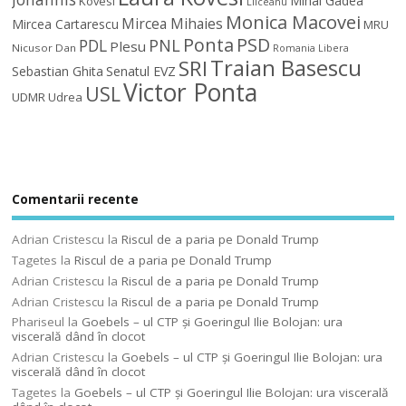
Mihai Gadea
Kovesi
Liiceanu
Monica Macovei
Mircea Mihaies
Mircea Cartarescu
MRU
Ponta
PSD
PDL
PNL
Plesu
Nicusor Dan
Romania Libera
Traian Basescu
SRI
Sebastian Ghita
Senatul EVZ
Victor Ponta
USL
UDMR
Udrea
Comentarii recente
Adrian Cristescu
la
Riscul de a paria pe Donald Trump
Tagetes
la
Riscul de a paria pe Donald Trump
Adrian Cristescu
la
Riscul de a paria pe Donald Trump
Adrian Cristescu
la
Riscul de a paria pe Donald Trump
Phariseul
la
Goebels – ul CTP şi Goeringul Ilie Bolojan: ura
viscerală dând în clocot
Adrian Cristescu
la
Goebels – ul CTP şi Goeringul Ilie Bolojan: ura
viscerală dând în clocot
Tagetes
la
Goebels – ul CTP şi Goeringul Ilie Bolojan: ura viscerală