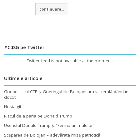
continuare...
#CdSG pe Twitter
Twitter feed is not available at the moment.
Ultimele articole
Goebels – ul CTP şi Goeringul Ilie Bolojan: ura viscerală dând în
clocot
Nostalgii
Riscul de a paria pe Donald Trump
Useristul Donald Trump şi “Ferma animalelor”
Scăparea de Bolojan – adevărata miză patriotică