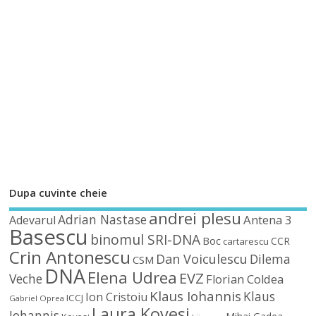
Dupa cuvinte cheie
andrei plesu
Adrian Nastase
Antena 3
Adevarul
Basescu
binomul SRI-DNA
Boc
CCR
cartarescu
Crin Antonescu
Dan Voiculescu
Dilema
CSM
DNA
Elena Udrea
EVZ
Veche
Florian Coldea
Klaus Iohannis
Klaus
Ion Cristoiu
ICCJ
Gabriel Oprea
Laura Kovesi
Johannis