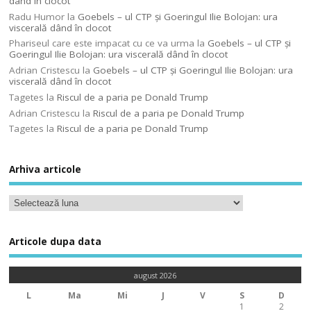
dând în clocot
Radu Humor
la
Goebels – ul CTP şi Goeringul Ilie Bolojan: ura
viscerală dând în clocot
Phariseul care este impacat cu ce va urma
la
Goebels – ul CTP şi
Goeringul Ilie Bolojan: ura viscerală dând în clocot
Adrian Cristescu
la
Goebels – ul CTP şi Goeringul Ilie Bolojan: ura
viscerală dând în clocot
Tagetes
la
Riscul de a paria pe Donald Trump
Adrian Cristescu
la
Riscul de a paria pe Donald Trump
Tagetes
la
Riscul de a paria pe Donald Trump
Arhiva articole
Articole dupa data
august 2026
L
Ma
Mi
J
V
S
D
1
2