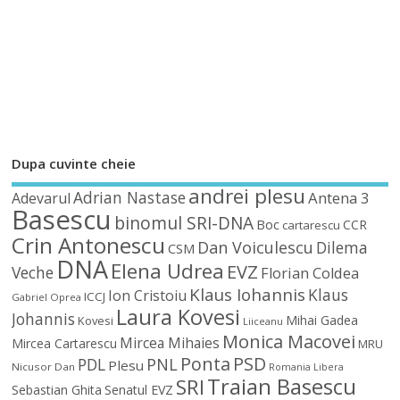
Dupa cuvinte cheie
andrei plesu
Adrian Nastase
Antena 3
Adevarul
Basescu
binomul SRI-DNA
Boc
CCR
cartarescu
Crin Antonescu
Dan Voiculescu
Dilema
CSM
DNA
Elena Udrea
EVZ
Veche
Florian Coldea
Klaus Iohannis
Klaus
Ion Cristoiu
ICCJ
Gabriel Oprea
Laura Kovesi
Johannis
Mihai Gadea
Kovesi
Liiceanu
Monica Macovei
Mircea Mihaies
Mircea Cartarescu
MRU
Ponta
PSD
PDL
PNL
Plesu
Nicusor Dan
Romania Libera
Traian Basescu
SRI
Sebastian Ghita
Senatul EVZ