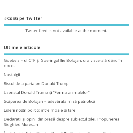
#CdSG pe Twitter
Twitter feed is not available at the moment.
Ultimele articole
Goebels – ul CTP şi Goeringul Ilie Bolojan: ura viscerală dând în
clocot
Nostalgii
Riscul de a paria pe Donald Trump
Useristul Donald Trump şi “Ferma animalelor”
Scăparea de Bolojan – adevărata miză patriotică
Liderii noştri politici: între moale şi tare
Declaraţii şi opinii din presă despre subiectul zilei. Propunerea
Siegfried Muresan