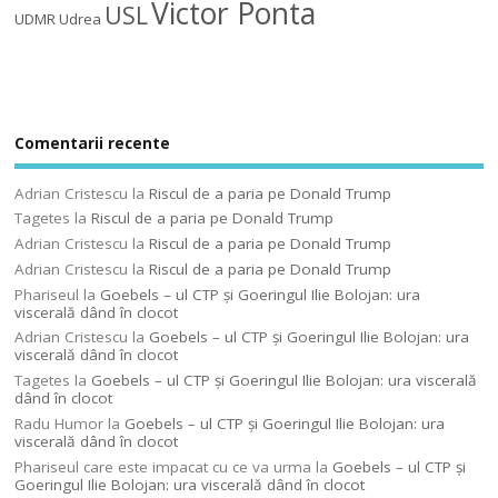
Victor Ponta
USL
UDMR
Udrea
Comentarii recente
Adrian Cristescu
la
Riscul de a paria pe Donald Trump
Tagetes
la
Riscul de a paria pe Donald Trump
Adrian Cristescu
la
Riscul de a paria pe Donald Trump
Adrian Cristescu
la
Riscul de a paria pe Donald Trump
Phariseul
la
Goebels – ul CTP şi Goeringul Ilie Bolojan: ura
viscerală dând în clocot
Adrian Cristescu
la
Goebels – ul CTP şi Goeringul Ilie Bolojan: ura
viscerală dând în clocot
Tagetes
la
Goebels – ul CTP şi Goeringul Ilie Bolojan: ura viscerală
dând în clocot
Radu Humor
la
Goebels – ul CTP şi Goeringul Ilie Bolojan: ura
viscerală dând în clocot
Phariseul care este impacat cu ce va urma
la
Goebels – ul CTP şi
Goeringul Ilie Bolojan: ura viscerală dând în clocot