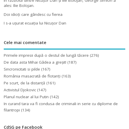
În războiul dintre Nicuşor Dan şi Ilie Bolojan, George Simion a
ales: Ilie Bolojan.
Doi idioţi care gândesc cu fierea
I s-a uşurat ecuaţia lui Nicuşor Dan
Cele mai comentate
Primele impresii după o destul de lungă tăcere
(276)
De data asta Mihai Gâdea a greşit!
(187)
Sincronicitati si pilde
(167)
România masacrată de flotanţi
(163)
Pe scurt, de la distanță
(161)
Activistul Djokovic
(147)
Planul nuclear al lui Putin
(142)
In curand tara va fi condusa de criminali in serie cu diplome de
filantropi
(134)
CdSG pe Facebook