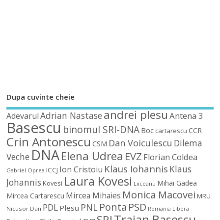
Dupa cuvinte cheie
andrei plesu
Adrian Nastase
Antena 3
Adevarul
Basescu
binomul SRI-DNA
Boc
CCR
cartarescu
Crin Antonescu
Dan Voiculescu
Dilema
CSM
DNA
Elena Udrea
EVZ
Veche
Florian Coldea
Klaus Iohannis
Klaus
Ion Cristoiu
ICCJ
Gabriel Oprea
Laura Kovesi
Johannis
Mihai Gadea
Kovesi
Liiceanu
Monica Macovei
Mircea Mihaies
Mircea Cartarescu
MRU
Ponta
PSD
PDL
PNL
Plesu
Nicusor Dan
Romania Libera
Traian Basescu
SRI