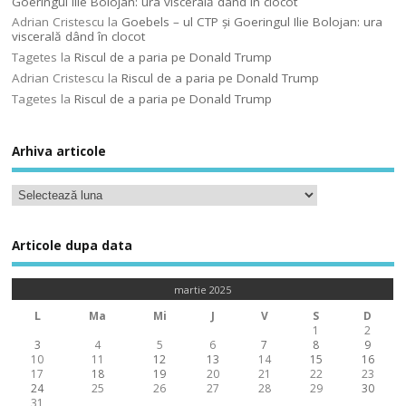
Goeringul Ilie Bolojan: ura viscerală dând în clocot
Adrian Cristescu
la
Goebels – ul CTP şi Goeringul Ilie Bolojan: ura
viscerală dând în clocot
Tagetes
la
Riscul de a paria pe Donald Trump
Adrian Cristescu
la
Riscul de a paria pe Donald Trump
Tagetes
la
Riscul de a paria pe Donald Trump
Arhiva articole
Articole dupa data
martie 2025
L
Ma
Mi
J
V
S
D
1
2
3
4
5
6
7
8
9
10
11
12
13
14
15
16
17
18
19
20
21
22
23
24
25
26
27
28
29
30
31