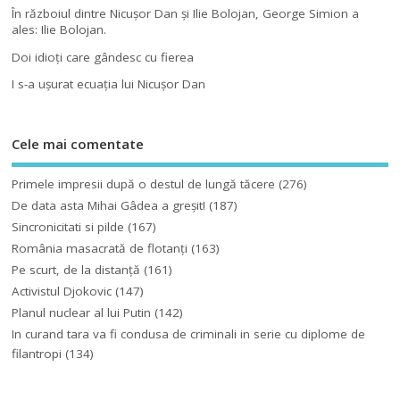
În războiul dintre Nicuşor Dan şi Ilie Bolojan, George Simion a
ales: Ilie Bolojan.
Doi idioţi care gândesc cu fierea
I s-a uşurat ecuaţia lui Nicuşor Dan
Cele mai comentate
Primele impresii după o destul de lungă tăcere
(276)
De data asta Mihai Gâdea a greşit!
(187)
Sincronicitati si pilde
(167)
România masacrată de flotanţi
(163)
Pe scurt, de la distanță
(161)
Activistul Djokovic
(147)
Planul nuclear al lui Putin
(142)
In curand tara va fi condusa de criminali in serie cu diplome de
filantropi
(134)