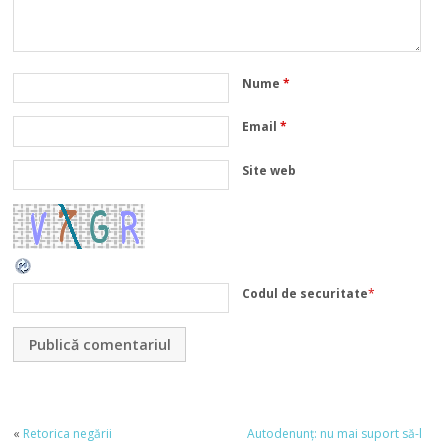
Nume
*
Email
*
Site web
Codul de securitate
*
«
Retorica negării
Autodenunţ: nu mai suport să-l