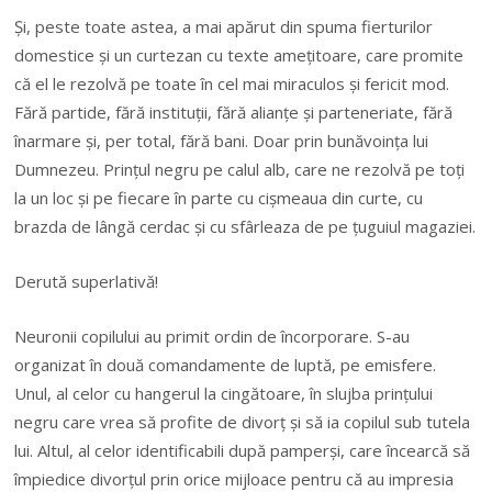
Şi, peste toate astea, a mai apărut din spuma fierturilor
domestice şi un curtezan cu texte ameţitoare, care promite
că el le rezolvă pe toate în cel mai miraculos şi fericit mod.
Fără partide, fără instituţii, fără alianţe şi parteneriate, fără
înarmare şi, per total, fără bani. Doar prin bunăvoinţa lui
Dumnezeu. Prinţul negru pe calul alb, care ne rezolvă pe toţi
la un loc şi pe fiecare în parte cu cişmeaua din curte, cu
brazda de lângă cerdac şi cu sfârleaza de pe ţuguiul magaziei.
Derută superlativă!
Neuronii copilului au primit ordin de încorporare. S-au
organizat în două comandamente de luptă, pe emisfere.
Unul, al celor cu hangerul la cingătoare, în slujba prinţului
negru care vrea să profite de divorţ şi să ia copilul sub tutela
lui. Altul, al celor identificabili după pamperşi, care încearcă să
împiedice divorţul prin orice mijloace pentru că au impresia