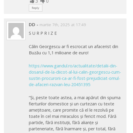
3
0
Reply
DD
-
martie 7th, 2025 at 17:49
S U R P R I Z E
Călin Georgescu ar fi escrocat un afacerist din
Buzău cu 1,1 milioane de euro!
https://www.gandul.ro/actualitate/detalii-din-
dosarul-de-la-diicot-al-lui-calin-georgescu-cum-
sustin-procurorii-ca-ar-fi-fost-prejudiciat-omul-
de-afaceri-razvan-leu-20451395
“Şi, peste toate astea, a mai apărut din spuma
fierturilor domestice şi un curtezan cu texte
ameţitoare, care promite că el le rezolvă pe
toate în cel mai miraculos şi fericit mod. Fără
partide, fără instituţii, fără alianţe şi
parteneriate, fără înarmare şi, per total, fără