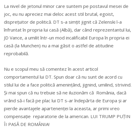
La nivel de jetonul minor care suntem pe postavul mesei de
joc, eu nu apreciez mai deloc acest stil brutal, egoist,
dispreţuitor de politică. DT s-a simţit jignit că Zelenski l-a
înfruntat în propria lui casă (Albă), dar când reprezentantul lui,
JD Vance, a umilit într-un mod incalificabil Europa în propria ei
casă (la Munchen) nu a mai găsit o astfel de atitudine
reprobabilă.
Nu e scopul meu să comentez în acest articol
comportamentul lui DT. Spun doar că nu sunt de acord cu
stilul lui de a face politică ameninţând, jignind, umilind, strivind.
Şi mai spun că nu trebuie să ne iluzionăm că România, dacă
vrând să-i facă pe plac lui DT s-ar îndepărta de Europa şi ar
pierde avantajele apartenenţei la aceasta, ar primi vreo
compensaţie reparatorie de la american. LUI TRUMP PUŢIN
ÎI PASĂ DE ROMÂNIA!