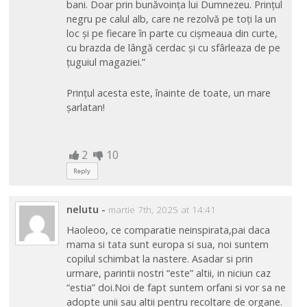
bani. Doar prin bunăvoinţa lui Dumnezeu. Prinţul
negru pe calul alb, care ne rezolvă pe toţi la un
loc şi pe fiecare în parte cu cişmeaua din curte,
cu brazda de lângă cerdac şi cu sfârleaza de pe
ţuguiul magaziei.”
Prințul acesta este, înainte de toate, un mare
șarlatan!
2
10
Reply
nelutu
-
martie 7th, 2025 at 14:41
Haoleoo, ce comparatie neinspirata,pai daca
mama si tata sunt europa si sua, noi suntem
copilul schimbat la nastere. Asadar si prin
urmare, parintii nostri “este” altii, in niciun caz
“estia” doi.Noi de fapt suntem orfani si vor sa ne
adopte unii sau altii pentru recoltare de organe.