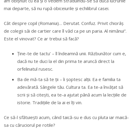
am obişnuit cu ea şi o vedem străduindu-se să ducă lucrurile
mai departe, să nu rupă obiceiurile şi echilibrul casei.
Cât despre copil (Romania)… Derutat. Confuz. Privit chiorâş
de colegii săi de cartier care îl văd ca pe un paria. Al nimănui”.
Este el vinovat? Ce ar trebui să facă?
Ţine-te de tactu’ – îl îndeamnă unii. Răzbunător cum e,
dacă nu te duci la el din prima te aruncă direct la
orfelinatul rusesc.
Ba de mă-ta să te ţii – îi şoptesc alţii. Ea e familia ta
adevărată. Sângele tău. Cultura ta. Ea te-a învăţat să
scrii şi să citeşti, ea te-a ajutat până acum la lecţiile de
istorie. Tradiţiile de la ai ei îţi vin.
Ce să-l sfătuieşti acum, când taică-su e dus cu pluta iar maică-
sa cu căruciorul pe rotile?