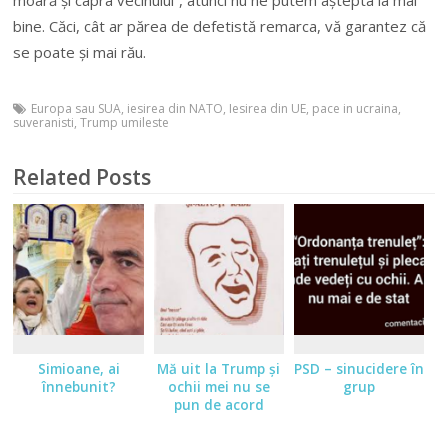
moară şi capra vecinului”, atunci nu ne putem aştepta la mai
bine. Căci, cât ar părea de defetistă remarca, vă garantez că
se poate şi mai rău.
Europa sau SUA
,
iesirea din NATO
,
Iesirea din UE
,
pace in ucraina
,
suveranisti
,
Trump umileste
Related Posts
Simioane, ai
Mă uit la Trump şi
PSD – sinucidere în
înnebunit?
ochii mei nu se
grup
pun de acord