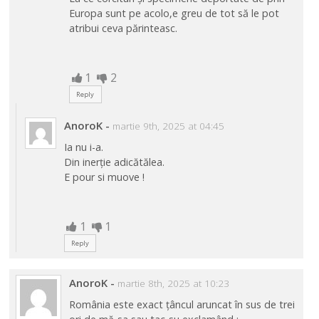
Europa sunt pe acolo,e greu de tot să le pot
atribui ceva părinteasc.
1
2
Reply
AnoroK
-
martie 9th, 2025 at 04:45
Ia nu i-a.
Din inerție adicătălea.
E pour si muove !
1
1
Reply
AnoroK
-
martie 8th, 2025 at 10:23
România este exact țâncul aruncat în sus de trei