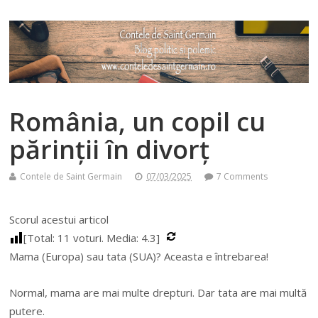
România, un copil cu
părinţii în divorţ
Contele de Saint Germain
07/03/2025
7 Comments
Scorul acestui articol
[Total:
11
voturi. Media:
4.3
]
Mama (Europa) sau tata (SUA)? Aceasta e întrebarea!
Normal, mama are mai multe drepturi. Dar tata are mai multă
putere.