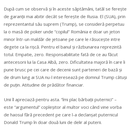
După cum se observă şi în aceste săptămâni, tatăl se fereşte
de garanţii mai abitir decât se fereşte de Rusia. El (SUA), prin
reprezentantul său suprem (Trump), se consideră perpetuu
la o masă de poker unde “copilul” România e doar un jeton
minor într-un maldăr de jetoane pe care le răsuceşte intre
degete ca la rişcă. Pentru el banul şi răzbunarea reprezintă
totul. Empatie, zero. Responsabilitate fată de ce au făcut
antecesorii lui la Casa Albă, zero. Dificultatea majoră în care îi
pune brusc pe cei care de decenii sunt parteneri de bază şi
de drum lung ai SUA nu-l interesează pe domnul Trump câtuşi
de puţin. Atitudine de prădător financiar.
Unii îl apreciază pentru asta. “îmi plac bărbaţii puternici” –
este “argumentul” copleşitor al multor voci când vine vorba
de haosul fără precedent pe care l-a declanşat puternicul
Donald Trump în doar două luni de delir al puterii.