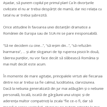
Aşadar, să punem copilul pe primul plan! Ca în divorţurile
civilizate el nu ar trebui despărţit de mamă, dar nici relaţia cu
tatal nu ar trebui şubrezită.
Orice atitudine în favoarea unei distanţări dramatice a
României de Europa sau de SUA mi se pare iresponsabilă.
“Să ne decidem cu cine…”, “să ieşim din…”, “să refuzăm
înarmarea”, … şi alte sloganuri de tip ruperea pisicii în două,
tăierea punţilor, nu vor face decât să slăbească România şi
mai mult decât este acum.
În momente de mare agitaţie, principalele virtuti ale fiecaruia
dintre noi ar trebui sa fie calmul, luciditatea, clarviziunea.
Dacă la nebunia generalizată din jur mai adăugăm şi o nebunie
personală, locală, iscată de gărgăunii unui utopic şi de
aderenţa multor compatrioţi la zicala “fie ce-o fi, dar să