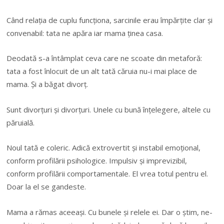
Când relaţia de cuplu funcţiona, sarcinile erau împărţite clar şi
convenabil: tata ne apăra iar mama ţinea casa.
Deodată s-a întâmplat ceva care ne scoate din metaforă:
tata a fost înlocuit de un alt tată căruia nu-i mai place de
mama. Şi a băgat divorţ.
Sunt divorţuri şi divorţuri. Unele cu bună înţelegere, altele cu
păruială.
Noul tată e coleric. Adică extrovertit şi instabil emoţional,
conform profilării psihologice. Impulsiv şi imprevizibil,
conform profilării comportamentale. El vrea totul pentru el.
Doar la el se gandeste.
Mama a rămas aceeaşi. Cu bunele şi relele ei. Dar o ştim, ne-