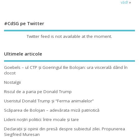
văd!
»
#CdSG pe Twitter
Twitter feed is not available at the moment.
Ultimele articole
Goebels – ul CTP şi Goeringul Ilie Bolojan: ura viscerală dând în
clocot
Nostalgii
Riscul de a paria pe Donald Trump
Useristul Donald Trump şi “Ferma animalelor”
Scăparea de Bolojan – adevărata miză patriotică
Liderii noştri politici: între moale şi tare
Declaraţii şi opinii din presă despre subiectul zilei. Propunerea
Siegfried Muresan