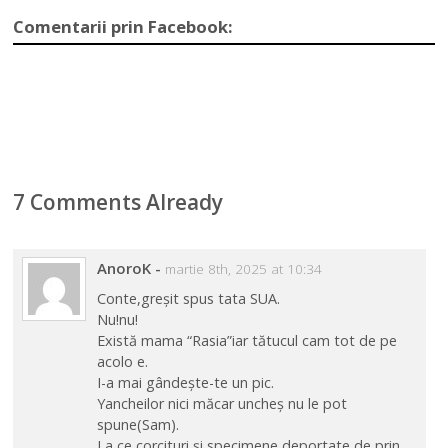
Comentarii prin Facebook:
7 Comments Already
AnoroK
-
martie 8th, 2025 at 10:34
Conte,greșit spus tata SUA.
Nu!nu!
Există mama “Rasia”iar tătucul cam tot de pe
acolo e.
I-a mai gândește-te un pic.
Yancheilor nici măcar uncheș nu le pot
spune(Sam).
La ce corcituri și specimene deportate de prin