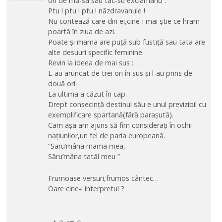
ori de mă-sa sau tac-su exclamând :
Ptu ! ptu ! ptu ! năzdravanule !
Nu contează care din ei,cine-i mai știe ce hram
poartă în ziua de azi.
Poate și mama are puță sub fustiță sau tata are
alte desuuri specific feminine.
Revin la ideea de mai sus :
L-au aruncat de trei ori în sus și l-au prins de
două ori.
La ultima a căzut în cap.
Drept consecință destinul său e unul previzibil cu
exemplificare spartană(fără parașută).
Cam așa am ajuns să fim considerați în ochii
națiunilor,un fel de paria europeană.
“Saru’mâna mama mea,
Săru’mâna tatăl meu ”
Frumoase versuri,frumos cântec…
Oare cine-i interpretul ?