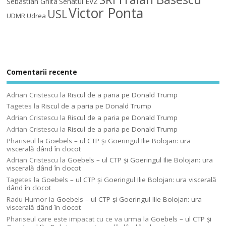
Sebastian Ghita
Senatul EVZ
Victor Ponta
USL
UDMR
Udrea
Comentarii recente
Adrian Cristescu
la
Riscul de a paria pe Donald Trump
Tagetes
la
Riscul de a paria pe Donald Trump
Adrian Cristescu
la
Riscul de a paria pe Donald Trump
Adrian Cristescu
la
Riscul de a paria pe Donald Trump
Phariseul
la
Goebels – ul CTP şi Goeringul Ilie Bolojan: ura
viscerală dând în clocot
Adrian Cristescu
la
Goebels – ul CTP şi Goeringul Ilie Bolojan: ura
viscerală dând în clocot
Tagetes
la
Goebels – ul CTP şi Goeringul Ilie Bolojan: ura viscerală
dând în clocot
Radu Humor
la
Goebels – ul CTP şi Goeringul Ilie Bolojan: ura
viscerală dând în clocot
Phariseul care este impacat cu ce va urma
la
Goebels – ul CTP şi