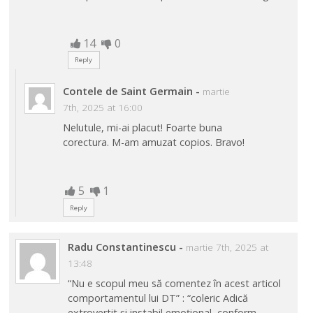
14
0
Reply
Contele de Saint Germain
-
martie
7th, 2025 at 16:00
Nelutule, mi-ai placut! Foarte buna
corectura. M-am amuzat copios. Bravo!
5
1
Reply
Radu Constantinescu
-
martie 7th, 2025 at
13:48
“Nu e scopul meu să comentez în acest articol
comportamentul lui DT” : “coleric Adică
extrovertit și instabil emoțional, conform