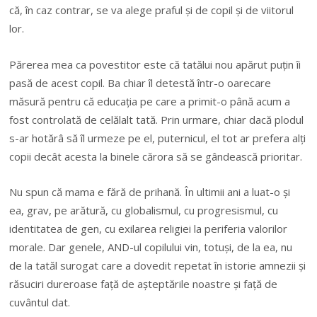
că, în caz contrar, se va alege praful şi de copil şi de viitorul
lor.
Părerea mea ca povestitor este că tatălui nou apărut puţin îi
pasă de acest copil. Ba chiar îl detestă într-o oarecare
măsură pentru că educaţia pe care a primit-o până acum a
fost controlată de celălalt tată. Prin urmare, chiar dacă plodul
s-ar hotărâ să îl urmeze pe el, puternicul, el tot ar prefera alţi
copii decât acesta la binele cărora să se gândească prioritar.
Nu spun că mama e fără de prihană. În ultimii ani a luat-o şi
ea, grav, pe arătură, cu globalismul, cu progresismul, cu
identitatea de gen, cu exilarea religiei la periferia valorilor
morale. Dar genele, AND-ul copilului vin, totuşi, de la ea, nu
de la tatăl surogat care a dovedit repetat în istorie amnezii şi
răsuciri dureroase faţă de aşteptările noastre şi faţă de
cuvântul dat.