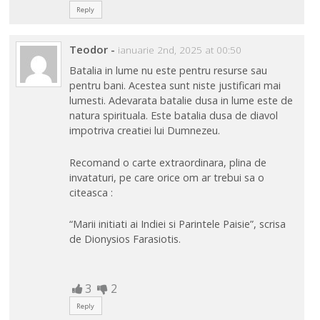
Reply
Teodor
-
ianuarie 2nd, 2025 at 00:50
Batalia in lume nu este pentru resurse sau
pentru bani. Acestea sunt niste justificari mai
lumesti. Adevarata batalie dusa in lume este de
natura spirituala. Este batalia dusa de diavol
impotriva creatiei lui Dumnezeu.
Recomand o carte extraordinara, plina de
invataturi, pe care orice om ar trebui sa o
citeasca :
“Marii initiati ai Indiei si Parintele Paisie”, scrisa
de Dionysios Farasiotis.
3
2
Reply