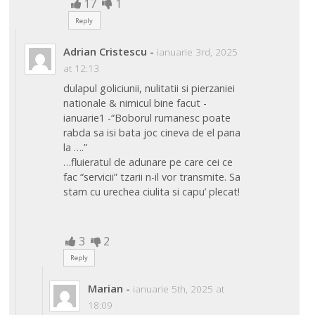
17
1
Reply
Adrian Cristescu
-
ianuarie 3rd, 2025
at 12:13
dulapul goliciunii, nulitatii si pierzaniei
nationale & nimicul bine facut -
ianuarie1 -“Boborul rumanesc poate
rabda sa isi bata joc cineva de el pana
la ….”
…fluieratul de adunare pe care cei ce
fac “servicii” tzarii n-il vor transmite. Sa
stam cu urechea ciulita si capu’ plecat!
3
2
Reply
Marian
-
ianuarie 5th, 2025 at
18:09