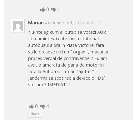
0
1
Marian
-
ianuarie 3rd, 2025 at 20:32
Nu-nteleg cum ai putut sa votezi AUR ?
Iti reamintesti cate luni a stationat
autobuzul alora in Piata Victoriei fara
sa le dreseze nici un ” organ “, macar un
proces verbal de contraventie ? Eu am
avut o amarata de pana de motor in
fata la Antipa si… m-au “ajutat ”
jandarmii sa scot rabla de-acolo . Da`
sti cum ? IMEDIAT !!!
0
4
Reply