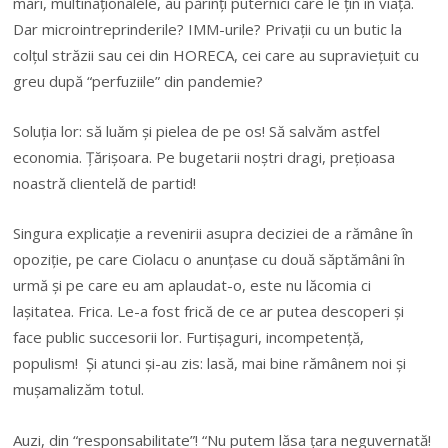
mari, multinaţionalele, au părinţi puternici care le ţin în viaţă.
Dar microintreprinderile? IMM-urile? Privaţii cu un butic la
colţul străzii sau cei din HORECA, cei care au supravieţuit cu
greu după “perfuziile” din pandemie?
Soluţia lor: să luăm şi pielea de pe os! Să salvăm astfel
economia. Ţărişoara. Pe bugetarii noştri dragi, preţioasa
noastră clientelă de partid!
Singura explicaţie a revenirii asupra deciziei de a rămâne în
opoziţie, pe care Ciolacu o anunţase cu două săptămâni în
urmă şi pe care eu am aplaudat-o, este nu lăcomia ci
laşitatea. Frica. Le-a fost frică de ce ar putea descoperi şi
face public succesorii lor. Furtişaguri, incompetenţă,
populism! Şi atunci şi-au zis: lasă, mai bine rămânem noi şi
muşamalizăm totul.
Auzi, din “responsabilitate”! “Nu putem lăsa ţara neguvernată!