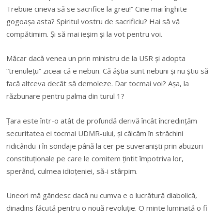
Trebuie cineva să se sacrifice la greu!” Cine mai înghite
gogoaşa asta? Spiritul vostru de sacrificiu? Hai să vă
compătimim. Şi să mai ieşim şi la vot pentru voi.
Măcar dacă venea un prin ministru de la USR şi adopta
“trenuleţu” ziceai că e nebun. Că ăştia sunt nebuni şi nu ştiu să
facă altceva decât să demoleze. Dar tocmai voi? Aşa, la
răzbunare pentru palma din turul 1?
Ţara este într-o atât de profundă derivă încât încredinţăm
securitatea ei tocmai UDMR-ului, şi călcăm în străchini
ridicându-i în sondaje până la cer pe suveranişti prin abuzuri
constituţionale pe care le comitem ţintit împotriva lor,
sperând, culmea idioţeniei, să-i stârpim.
Uneori mă gândesc dacă nu cumva e o lucrătură diabolică,
dinadins făcută pentru o nouă revoluţie. O minte luminată o fi