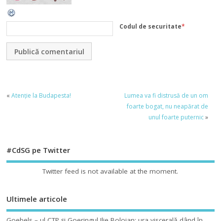
Codul de securitate
*
«
Atenţie la Budapesta!
Lumea va fi distrusă de un om
foarte bogat, nu neapărat de
unul foarte puternic
»
#CdSG pe Twitter
Twitter feed is not available at the moment.
Ultimele articole
Goebels – ul CTP şi Goeringul Ilie Bolojan: ura viscerală dând în