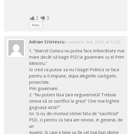
2
3
Reply
Adrian Cristescu
-
ianuarie 2nd, 2025 at 13:22
1. “Marcel Ciolacu nu putea face imbecilitate mai
mare decât să bage PSD la guvernare cu el Prim
Ministru.”
Io cred ca putea: sa nu-l bage! Politica se face
pentru a-ti impune, dupa alegerile castigate,
proiectele.
Prin guvernare.
2. “Nu putem lăsa ţara neguvernată! Trebuie
cineva să se sacrifice la greu!” Cine mai înghite
gogoaşa asta?”
Io!. Si nu din motivul stimei fata de “sacrificiul”
PSD, ci pentru ca tara are nevoie, in general, de
un
guvern. Si care e bine sa fie cel mai bun dintre