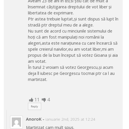
Aveam 23 de ani în 89,si știu cât de mult a
însemnat câștigarea dreptului de vot liber și
libertatea de exprimare.
Ptr astea trebuie luptat,și sunt dispus să lupt în
stradă ptr dreptul meu de a alege.
Nu sunt de acord cu minciunile sistemului de
hoți că am fost manipulați noi românii la
alegeri,asta este narațiunea cu care încearcă să
spele creierul naivilor,eu am votat liber,mi am
propus de la bun început să votez Gioana și aia
am votat.
În turul 2 vroiam să votez Georgescu,și acum
deja îl iubesc pe Georgescu tocmai ptr ca l au
martirizat.
11
4
Reply
AnoroK
-
ianuarie 2nd, 2025 at 12:24
Martirizat cam mult spus.