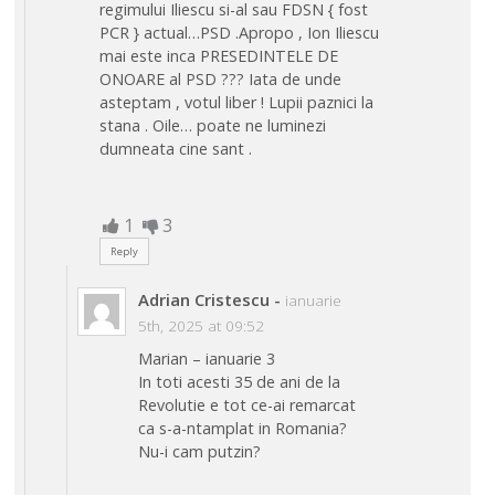
regimului Iliescu si-al sau FDSN { fost
PCR } actual…PSD .Apropo , Ion Iliescu
mai este inca PRESEDINTELE DE
ONOARE al PSD ??? Iata de unde
asteptam , votul liber ! Lupii paznici la
stana . Oile… poate ne luminezi
dumneata cine sant .
1
3
Reply
Adrian Cristescu
-
ianuarie
5th, 2025 at 09:52
Marian – ianuarie 3
In toti acesti 35 de ani de la
Revolutie e tot ce-ai remarcat
ca s-a-ntamplat in Romania?
Nu-i cam putzin?