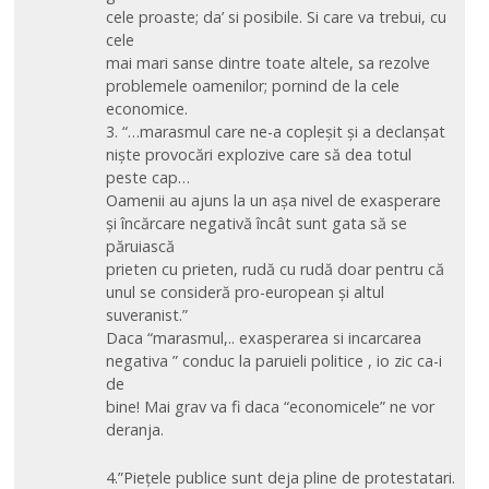
cele proaste; da’ si posibile. Si care va trebui, cu
cele
mai mari sanse dintre toate altele, sa rezolve
problemele oamenilor; pornind de la cele
economice.
3. “…marasmul care ne-a copleşit şi a declanşat
nişte provocări explozive care să dea totul
peste cap…
Oamenii au ajuns la un aşa nivel de exasperare
şi încărcare negativă încât sunt gata să se
păruiască
prieten cu prieten, rudă cu rudă doar pentru că
unul se consideră pro-european şi altul
suveranist.”
Daca “marasmul,.. exasperarea si incarcarea
negativa ” conduc la paruieli politice , io zic ca-i
de
bine! Mai grav va fi daca “economicele” ne vor
deranja.
4.”Pieţele publice sunt deja pline de protestatari.