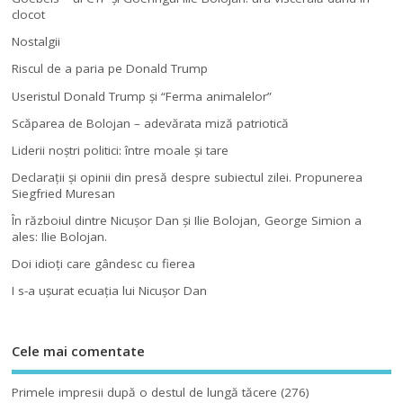
clocot
Nostalgii
Riscul de a paria pe Donald Trump
Useristul Donald Trump şi “Ferma animalelor”
Scăparea de Bolojan – adevărata miză patriotică
Liderii noştri politici: între moale şi tare
Declaraţii şi opinii din presă despre subiectul zilei. Propunerea
Siegfried Muresan
În războiul dintre Nicuşor Dan şi Ilie Bolojan, George Simion a
ales: Ilie Bolojan.
Doi idioţi care gândesc cu fierea
I s-a uşurat ecuaţia lui Nicuşor Dan
Cele mai comentate
Primele impresii după o destul de lungă tăcere
(276)