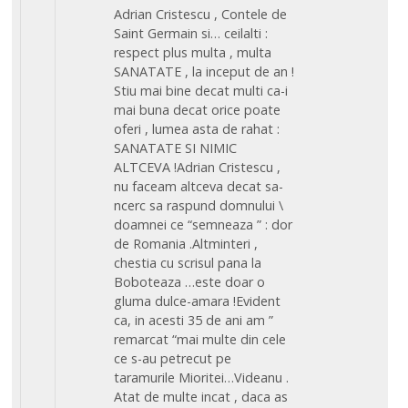
Adrian Cristescu , Contele de
Saint Germain si… ceilalti :
respect plus multa , multa
SANATATE , la inceput de an !
Stiu mai bine decat multi ca-i
mai buna decat orice poate
oferi , lumea asta de rahat :
SANATATE SI NIMIC
ALTCEVA !Adrian Cristescu ,
nu faceam altceva decat sa-
ncerc sa raspund domnului \
doamnei ce “semneaza ” : dor
de Romania .Altminteri ,
chestia cu scrisul pana la
Boboteaza …este doar o
gluma dulce-amara !Evident
ca, in acesti 35 de ani am ”
remarcat “mai multe din cele
ce s-au petrecut pe
taramurile Mioritei…Videanu .
Atat de multe incat , daca as