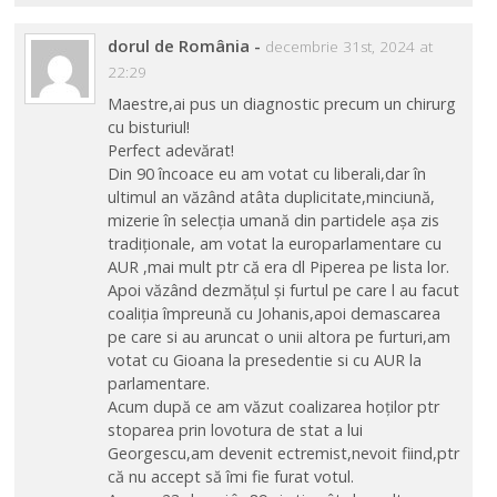
dorul de România
-
decembrie 31st, 2024 at
22:29
Maestre,ai pus un diagnostic precum un chirurg
cu bisturiul!
Perfect adevărat!
Din 90 încoace eu am votat cu liberali,dar în
ultimul an văzând atâta duplicitate,minciună,
mizerie în selecția umană din partidele așa zis
tradiționale, am votat la europarlamentare cu
AUR ,mai mult ptr că era dl Piperea pe lista lor.
Apoi văzând dezmățul și furtul pe care l au facut
coaliția împreună cu Johanis,apoi demascarea
pe care si au aruncat o unii altora pe furturi,am
votat cu Gioana la presedentie si cu AUR la
parlamentare.
Acum după ce am văzut coalizarea hoților ptr
stoparea prin lovotura de stat a lui
Georgescu,am devenit ectremist,nevoit fiind,ptr
că nu accept să îmi fie furat votul.