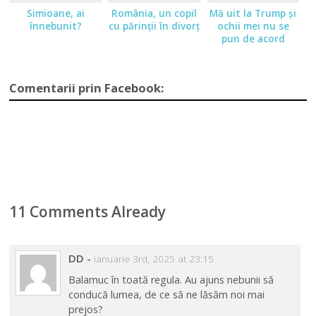
Simioane, ai
România, un copil
Mă uit la Trump şi
înnebunit?
cu părinţii în divorţ
ochii mei nu se
pun de acord
Comentarii prin Facebook:
11 Comments Already
DD
-
ianuarie 3rd, 2025 at 23:15
Balamuc în toată regula. Au ajuns nebunii să
conducă lumea, de ce să ne lăsăm noi mai
prejos?