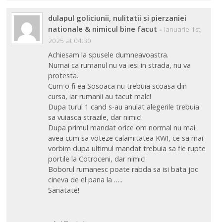
dulapul goliciunii, nulitatii si pierzaniei
nationale & nimicul bine facut
-
ianuarie 1st,
2025 at 04:30
Achiesam la spusele dumneavoastra.
Numai ca rumanul nu va iesi in strada, nu va
protesta.
Cum o fi ea Sosoaca nu trebuia scoasa din
cursa, iar rumanii au tacut malc!
Dupa turul 1 cand s-au anulat alegerile trebuia
sa vuiasca strazile, dar nimic!
Dupa primul mandat orice om normal nu mai
avea cum sa voteze calamitatea KWI, ce sa mai
vorbim dupa ultimul mandat trebuia sa fie rupte
portile la Cotroceni, dar nimic!
Boborul rumanesc poate rabda sa isi bata joc
cineva de el pana la …..
Sanatate!