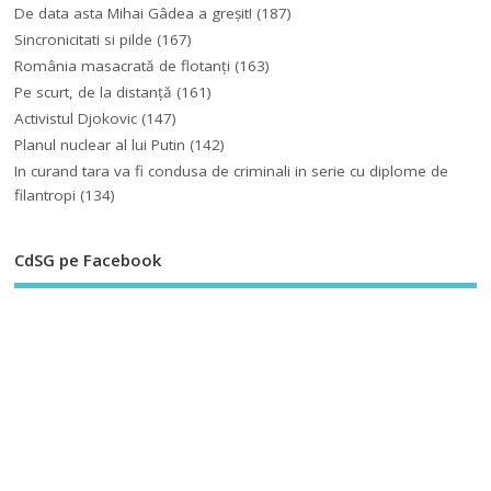
De data asta Mihai Gâdea a greşit!
(187)
Sincronicitati si pilde
(167)
România masacrată de flotanţi
(163)
Pe scurt, de la distanță
(161)
Activistul Djokovic
(147)
Planul nuclear al lui Putin
(142)
In curand tara va fi condusa de criminali in serie cu diplome de
filantropi
(134)
CdSG pe Facebook