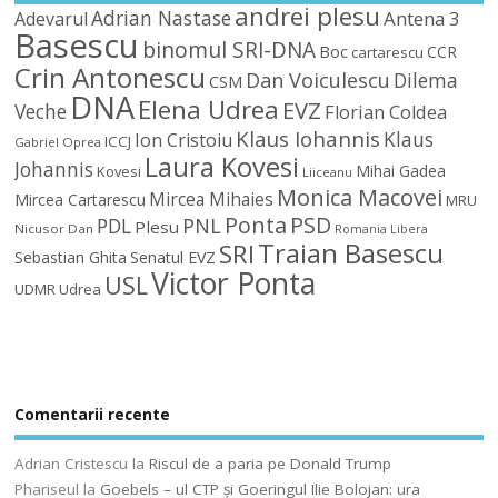
andrei plesu
Adrian Nastase
Antena 3
Adevarul
Basescu
binomul SRI-DNA
Boc
CCR
cartarescu
Crin Antonescu
Dan Voiculescu
Dilema
CSM
DNA
Elena Udrea
EVZ
Veche
Florian Coldea
Klaus Iohannis
Klaus
Ion Cristoiu
ICCJ
Gabriel Oprea
Laura Kovesi
Johannis
Mihai Gadea
Kovesi
Liiceanu
Monica Macovei
Mircea Mihaies
Mircea Cartarescu
MRU
Ponta
PSD
PDL
PNL
Plesu
Nicusor Dan
Romania Libera
Traian Basescu
SRI
Sebastian Ghita
Senatul EVZ
Victor Ponta
USL
UDMR
Udrea
Comentarii recente
Adrian Cristescu
la
Riscul de a paria pe Donald Trump
Phariseul
la
Goebels – ul CTP şi Goeringul Ilie Bolojan: ura