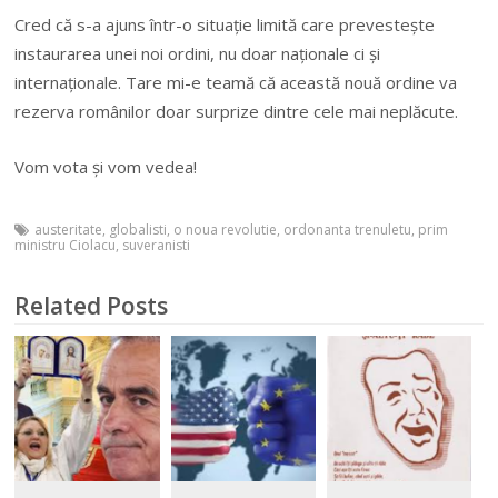
Cred că s-a ajuns într-o situaţie limită care prevesteşte
instaurarea unei noi ordini, nu doar naţionale ci şi
internaţionale. Tare mi-e teamă că această nouă ordine va
rezerva românilor doar surprize dintre cele mai neplăcute.
Vom vota şi vom vedea!
austeritate
,
globalisti
,
o noua revolutie
,
ordonanta trenuletu
,
prim
ministru Ciolacu
,
suveranisti
Related Posts