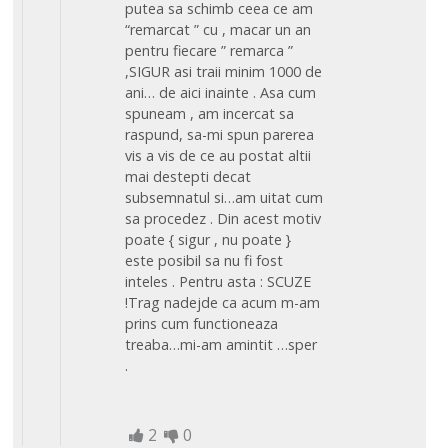
putea sa schimb ceea ce am
“remarcat ” cu , macar un an
pentru fiecare ” remarca ”
,SIGUR asi traii minim 1000 de
ani… de aici inainte . Asa cum
spuneam , am incercat sa
raspund, sa-mi spun parerea
vis a vis de ce au postat altii
mai destepti decat
subsemnatul si…am uitat cum
sa procedez . Din acest motiv
poate { sigur , nu poate }
este posibil sa nu fi fost
inteles . Pentru asta : SCUZE
!Trag nadejde ca acum m-am
prins cum functioneaza
treaba…mi-am amintit …sper
.
2
0