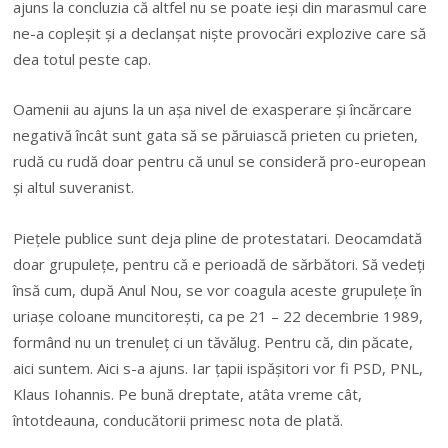
ajuns la concluzia că altfel nu se poate ieşi din marasmul care
ne-a copleşit şi a declanşat nişte provocări explozive care să
dea totul peste cap.
Oamenii au ajuns la un aşa nivel de exasperare şi încărcare
negativă încât sunt gata să se păruiască prieten cu prieten,
rudă cu rudă doar pentru că unul se consideră pro-european
şi altul suveranist.
Pieţele publice sunt deja pline de protestatari. Deocamdată
doar grupuleţe, pentru că e perioadă de sărbători. Să vedeţi
însă cum, după Anul Nou, se vor coagula aceste grupuleţe în
uriaşe coloane muncitoreşti, ca pe 21 – 22 decembrie 1989,
formând nu un trenuleţ ci un tăvălug. Pentru că, din păcate,
aici suntem. Aici s-a ajuns. Iar ţapii ispăşitori vor fi PSD, PNL,
Klaus Iohannis. Pe bună dreptate, atâta vreme cât,
întotdeauna, conducătorii primesc nota de plată.