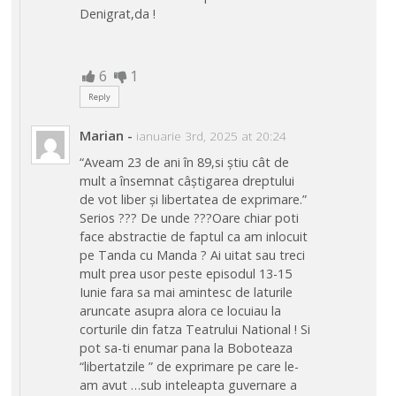
Denigrat,da !
6
1
Reply
Marian
-
ianuarie 3rd, 2025 at 20:24
“Aveam 23 de ani în 89,si știu cât de
mult a însemnat câștigarea dreptului
de vot liber și libertatea de exprimare.”
Serios ??? De unde ???Oare chiar poti
face abstractie de faptul ca am inlocuit
pe Tanda cu Manda ? Ai uitat sau treci
mult prea usor peste episodul 13-15
Iunie fara sa mai amintesc de laturile
aruncate asupra alora ce locuiau la
corturile din fatza Teatrului National ! Si
pot sa-ti enumar pana la Boboteaza
“libertatzile ” de exprimare pe care le-
am avut …sub inteleapta guvernare a