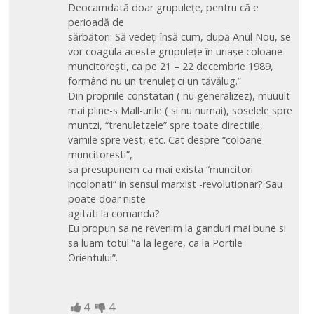
Deocamdată doar grupuleţe, pentru că e
perioadă de
sărbători. Să vedeţi însă cum, după Anul Nou, se
vor coagula aceste grupuleţe în uriaşe coloane
muncitoreşti, ca pe 21 – 22 decembrie 1989,
formând nu un trenuleţ ci un tăvălug.”
Din propriile constatari ( nu generalizez), muuult
mai pline-s Mall-urile ( si nu numai), soselele spre
muntzi, “trenuletzele” spre toate directiile,
vamile spre vest, etc. Cat despre “coloane
muncitoresti”,
sa presupunem ca mai exista “muncitori
incolonati” in sensul marxist -revolutionar? Sau
poate doar niste
agitati la comanda?
Eu propun sa ne revenim la ganduri mai bune si
sa luam totul “a la legere, ca la Portile
Orientului”.
4
4