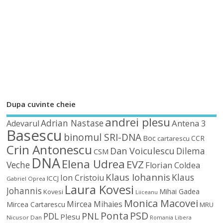
Dupa cuvinte cheie
andrei plesu
Adrian Nastase
Antena 3
Adevarul
Basescu
binomul SRI-DNA
Boc
CCR
cartarescu
Crin Antonescu
Dan Voiculescu
Dilema
CSM
DNA
Elena Udrea
EVZ
Veche
Florian Coldea
Klaus Iohannis
Klaus
Ion Cristoiu
ICCJ
Gabriel Oprea
Laura Kovesi
Johannis
Mihai Gadea
Kovesi
Liiceanu
Monica Macovei
Mircea Mihaies
Mircea Cartarescu
MRU
Ponta
PSD
PDL
PNL
Plesu
Nicusor Dan
Romania Libera