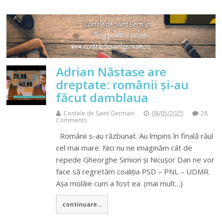
Adrian Năstase are
dreptate: românii şi-au
făcut damblaua
Contele de Saint Germain
08/05/2025
28
Comments
Românii s-au răzbunat. Au împins în finală răul
cel mai mare. Nici nu ne imaginăm cât de
repede Gheorghe Simion şi Nicuşor Dan ne vor
face să regretăm coaliţia PSD – PNL – UDMR.
Aşa molâie cum a fost ea. (mai mult…)
continuare...