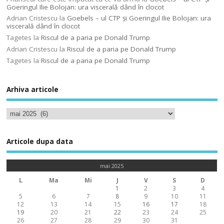
Goeringul Ilie Bolojan: ura viscerală dând în clocot
Adrian Cristescu
la
Goebels – ul CTP şi Goeringul Ilie Bolojan: ura
viscerală dând în clocot
Tagetes
la
Riscul de a paria pe Donald Trump
Adrian Cristescu
la
Riscul de a paria pe Donald Trump
Tagetes
la
Riscul de a paria pe Donald Trump
Arhiva articole
Articole dupa data
mai 2025
L
Ma
Mi
J
V
S
D
1
2
3
4
5
6
7
8
9
10
11
12
13
14
15
16
17
18
19
20
21
22
23
24
25
26
27
28
29
30
31