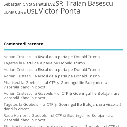
Traian Basescu
SRI
Sebastian Ghita
Senatul EVZ
Victor Ponta
USL
UDMR
Udrea
Comentarii recente
Adrian Cristescu
la
Riscul de a paria pe Donald Trump
Tagetes
la
Riscul de a paria pe Donald Trump
Adrian Cristescu
la
Riscul de a paria pe Donald Trump
Adrian Cristescu
la
Riscul de a paria pe Donald Trump
Phariseul
la
Goebels – ul CTP şi Goeringul Ilie Bolojan: ura
viscerală dând în clocot
Adrian Cristescu
la
Goebels – ul CTP şi Goeringul Ilie Bolojan: ura
viscerală dând în clocot
Tagetes
la
Goebels – ul CTP şi Goeringul Ilie Bolojan: ura viscerală
dând în clocot
Radu Humor
la
Goebels – ul CTP şi Goeringul Ilie Bolojan: ura
viscerală dând în clocot
Phariseul care este impacat cu ce va urma
la
Goebels – ul CTP şi