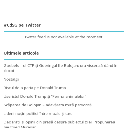
#CdSG pe Twitter
Twitter feed is not available at the moment.
Ultimele articole
Goebels – ul CTP şi Goeringul Ilie Bolojan: ura viscerală dând în
clocot
Nostalgii
Riscul de a paria pe Donald Trump
Useristul Donald Trump şi “Ferma animalelor”
Scăparea de Bolojan – adevărata miză patriotică
Liderii noştri politici: între moale şi tare
Declaraţii şi opinii din presă despre subiectul zilei. Propunerea
Siegfried Muresan