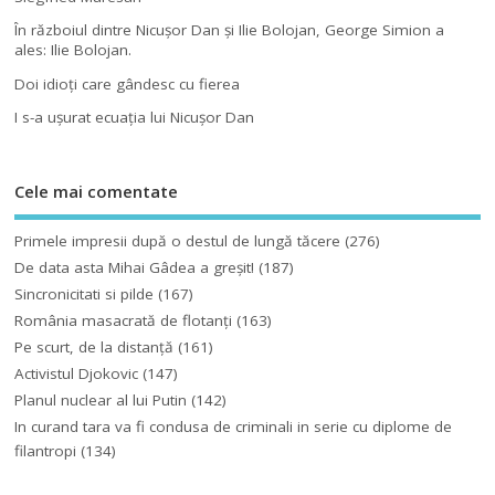
În războiul dintre Nicuşor Dan şi Ilie Bolojan, George Simion a
ales: Ilie Bolojan.
Doi idioţi care gândesc cu fierea
I s-a uşurat ecuaţia lui Nicuşor Dan
Cele mai comentate
Primele impresii după o destul de lungă tăcere
(276)
De data asta Mihai Gâdea a greşit!
(187)
Sincronicitati si pilde
(167)
România masacrată de flotanţi
(163)
Pe scurt, de la distanță
(161)
Activistul Djokovic
(147)
Planul nuclear al lui Putin
(142)
In curand tara va fi condusa de criminali in serie cu diplome de
filantropi
(134)