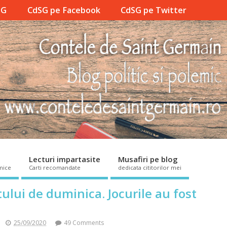
SG
CdSG pe Facebook
CdSG pe Twitter
Lecturi impartasite
Musafiri pe blog
mice
Carti recomandate
dedicata cititorilor mei
lui de duminica. Jocurile au fost
25/09/2020
49 Comments