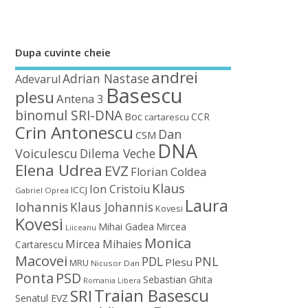
Dupa cuvinte cheie
andrei
Adrian Nastase
Adevarul
Basescu
plesu
Antena 3
binomul SRI-DNA
Boc
CCR
cartarescu
Crin Antonescu
Dan
CSM
DNA
Voiculescu
Dilema Veche
Elena Udrea
EVZ
Florian Coldea
Klaus
Ion Cristoiu
ICCJ
Gabriel Oprea
Laura
Iohannis
Klaus Johannis
Kovesi
Kovesi
Mihai Gadea
Mircea
Liiceanu
Monica
Mircea Mihaies
Cartarescu
Macovei
PDL
PNL
Plesu
MRU
Nicusor Dan
Ponta
PSD
Sebastian Ghita
Romania Libera
Traian Basescu
SRI
Senatul EVZ