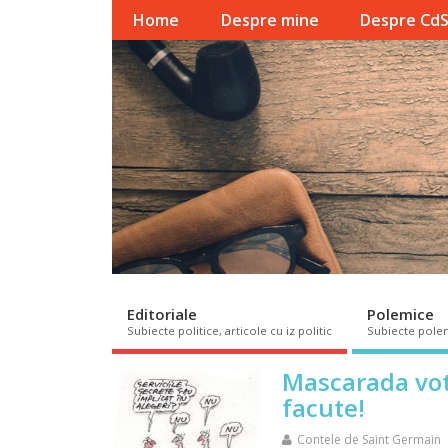
Home
Despre mine
Despre Cd
Editoriale
Polemice
Subiecte politice, articole cu iz politic
Subiecte pole
Mascarada votu
facute!
Contele de Saint Germain