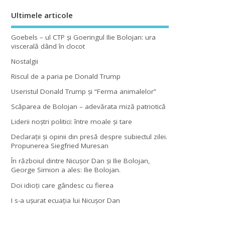
Ultimele articole
Goebels – ul CTP şi Goeringul Ilie Bolojan: ura
viscerală dând în clocot
Nostalgii
Riscul de a paria pe Donald Trump
Useristul Donald Trump şi “Ferma animalelor”
Scăparea de Bolojan – adevărata miză patriotică
Liderii noştri politici: între moale şi tare
Declaraţii şi opinii din presă despre subiectul zilei.
Propunerea Siegfried Muresan
În războiul dintre Nicuşor Dan şi Ilie Bolojan,
George Simion a ales: Ilie Bolojan.
Doi idioţi care gândesc cu fierea
I s-a uşurat ecuaţia lui Nicuşor Dan