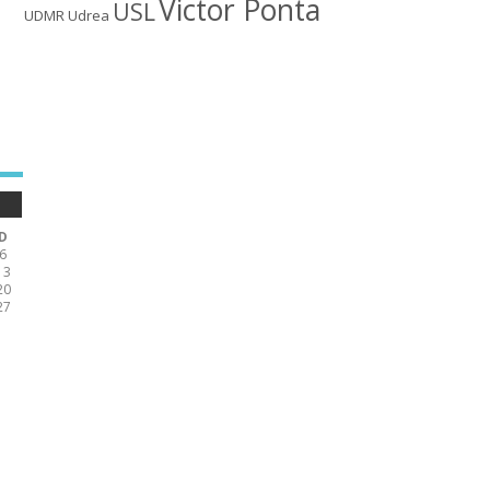
Victor Ponta
USL
UDMR
Udrea
D
6
13
20
27