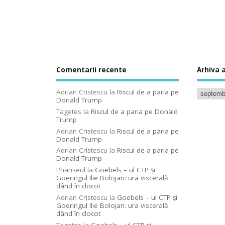
Comentarii recente
Arhiva a
Adrian Cristescu
la
Riscul de a paria pe
Donald Trump
Tagetes
la
Riscul de a paria pe Donald
Trump
Adrian Cristescu
la
Riscul de a paria pe
Donald Trump
Adrian Cristescu
la
Riscul de a paria pe
Donald Trump
Phariseul
la
Goebels – ul CTP şi
Goeringul Ilie Bolojan: ura viscerală
dând în clocot
Adrian Cristescu
la
Goebels – ul CTP şi
Goeringul Ilie Bolojan: ura viscerală
dând în clocot
Tagetes
la
Goebels – ul CTP şi