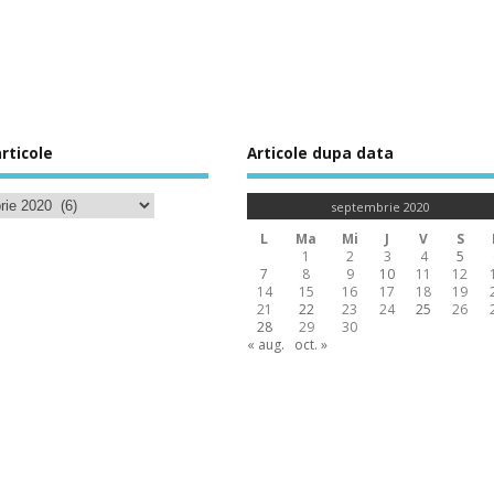
rticole
Articole dupa data
septembrie 2020
L
Ma
Mi
J
V
S
1
2
3
4
5
7
8
9
10
11
12
14
15
16
17
18
19
21
22
23
24
25
26
28
29
30
« aug.
oct. »