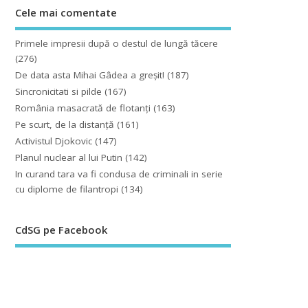
Cele mai comentate
Primele impresii după o destul de lungă tăcere
(276)
De data asta Mihai Gâdea a greşit!
(187)
Sincronicitati si pilde
(167)
România masacrată de flotanţi
(163)
Pe scurt, de la distanță
(161)
Activistul Djokovic
(147)
Planul nuclear al lui Putin
(142)
In curand tara va fi condusa de criminali in serie
cu diplome de filantropi
(134)
CdSG pe Facebook