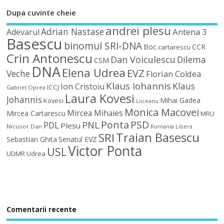
Dupa cuvinte cheie
andrei plesu
Adrian Nastase
Antena 3
Adevarul
Basescu
binomul SRI-DNA
Boc
CCR
cartarescu
Crin Antonescu
Dan Voiculescu
Dilema
CSM
DNA
Elena Udrea
EVZ
Veche
Florian Coldea
Klaus Iohannis
Klaus
Ion Cristoiu
ICCJ
Gabriel Oprea
Laura Kovesi
Johannis
Mihai Gadea
Kovesi
Liiceanu
Monica Macovei
Mircea Mihaies
Mircea Cartarescu
MRU
Ponta
PSD
PDL
PNL
Plesu
Nicusor Dan
Romania Libera
Traian Basescu
SRI
Sebastian Ghita
Senatul EVZ
Victor Ponta
USL
UDMR
Udrea
Comentarii recente