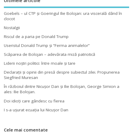
Ultimele articole
Goebels – ul CTP şi Goeringul Ilie Bolojan: ura viscerală dând în
clocot
Nostalgii
Riscul de a paria pe Donald Trump
Useristul Donald Trump şi “Ferma animalelor”
Scăparea de Bolojan – adevărata miză patriotică
Liderii noştri politici: între moale şi tare
Declaraţii şi opinii din presă despre subiectul zilei. Propunerea
Siegfried Muresan
În războiul dintre Nicuşor Dan şi Ilie Bolojan, George Simion a
ales: Ilie Bolojan.
Doi idioţi care gândesc cu fierea
I s-a uşurat ecuaţia lui Nicuşor Dan
Cele mai comentate