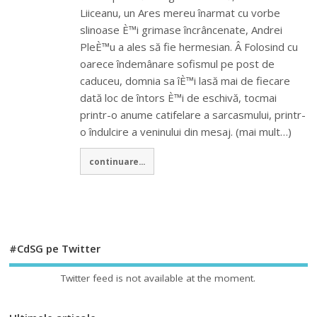
Liiceanu, un Ares mereu înarmat cu vorbe
slinoase È™i grimase încrâncenate, Andrei
PleÈ™u a ales să fie hermesian. Â Folosind cu
oarece îndemânare sofismul pe post de
caduceu, domnia sa îÈ™i lasă mai de fiecare
dată loc de întors È™i de eschivă, tocmai
printr-o anume catifelare a sarcasmului, printr-
o îndulcire a veninului din mesaj. (mai mult…)
continuare...
#CdSG pe Twitter
Twitter feed is not available at the moment.