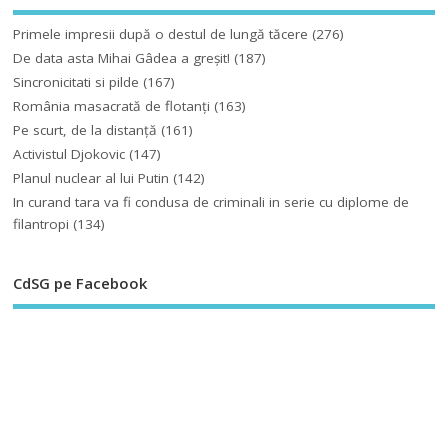
Primele impresii după o destul de lungă tăcere
(276)
De data asta Mihai Gâdea a greşit!
(187)
Sincronicitati si pilde
(167)
România masacrată de flotanţi
(163)
Pe scurt, de la distanță
(161)
Activistul Djokovic
(147)
Planul nuclear al lui Putin
(142)
In curand tara va fi condusa de criminali in serie cu diplome de
filantropi
(134)
CdSG pe Facebook