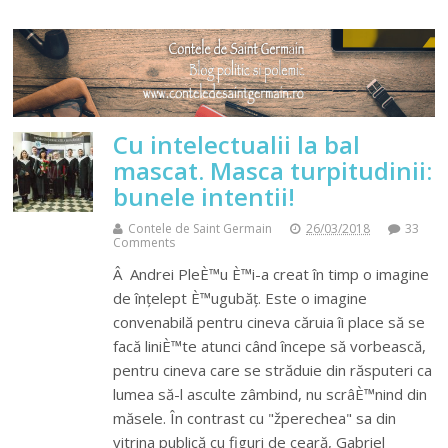
Cu intelectualii la bal
mascat. Masca turpitudinii:
bunele intentii!
Contele de Saint Germain
26/03/2018
33
Comments
Â Andrei PleÈ™u È™i-a creat în timp o imagine
de înțelept È™ugubăț. Este o imagine
convenabilă pentru cineva căruia îi place să se
facă liniÈ™te atunci când începe să vorbească,
pentru cineva care se străduie din răsputeri ca
lumea să-l asculte zâmbind, nu scrâÈ™nind din
măsele. În contrast cu "žperechea" sa din
vitrina publică cu figuri de ceară, Gabriel