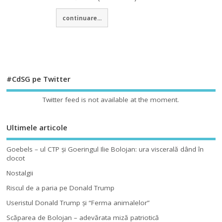
continuare...
#CdSG pe Twitter
Twitter feed is not available at the moment.
Ultimele articole
Goebels – ul CTP şi Goeringul Ilie Bolojan: ura viscerală dând în
clocot
Nostalgii
Riscul de a paria pe Donald Trump
Useristul Donald Trump şi “Ferma animalelor”
Scăparea de Bolojan – adevărata miză patriotică