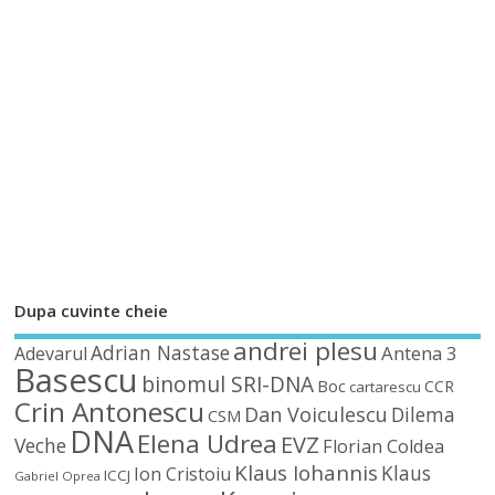
Dupa cuvinte cheie
andrei plesu
Adrian Nastase
Antena 3
Adevarul
Basescu
binomul SRI-DNA
Boc
CCR
cartarescu
Crin Antonescu
Dan Voiculescu
Dilema
CSM
DNA
Elena Udrea
EVZ
Veche
Florian Coldea
Klaus Iohannis
Klaus
Ion Cristoiu
ICCJ
Gabriel Oprea