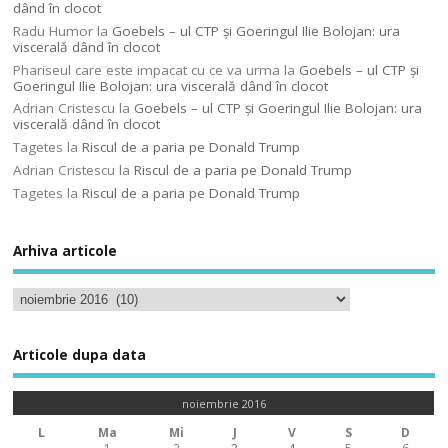
dând în clocot
Radu Humor
la
Goebels – ul CTP şi Goeringul Ilie Bolojan: ura
viscerală dând în clocot
Phariseul care este impacat cu ce va urma
la
Goebels – ul CTP şi
Goeringul Ilie Bolojan: ura viscerală dând în clocot
Adrian Cristescu
la
Goebels – ul CTP şi Goeringul Ilie Bolojan: ura
viscerală dând în clocot
Tagetes
la
Riscul de a paria pe Donald Trump
Adrian Cristescu
la
Riscul de a paria pe Donald Trump
Tagetes
la
Riscul de a paria pe Donald Trump
Arhiva articole
Articole dupa data
noiembrie 2016
L
Ma
Mi
J
V
S
D