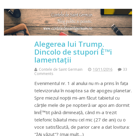
Alegerea lui Trump.
Dincolo de stupori È™i
lamentații
Contele de Saint Germain
10/11/2016
33
Comments
Evenimentul nr. 1 al anului nu m-a prins în fața
televizorului în noaptea sa de apogeu planetar.
Spre miezul nopții mi-am făcut tabietul cu
cărțile mele de pe noptieră iar apoi am dormit
liniÈ™tit până dimineață, când m-a trezit
telefonic băiatul meu cel mic (27 de ani) cu o
voce satisfăcută, de parior care a dat lovitura:
"žAi văzut"? (mai mult…)