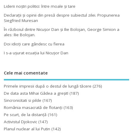
Liderii noştri politici: între moale şi tare
Declaraţii şi opinii din presă despre subiectul zilei. Propunerea
Siegfried Muresan
În războiul dintre Nicuşor Dan şi Ilie Bolojan, George Simion a
ales: Ilie Bolojan.
Doi idioţi care gândesc cu fierea
I s-a uşurat ecuaţia lui Nicuşor Dan
Cele mai comentate
Primele impresii după o destul de lungă tăcere
(276)
De data asta Mihai Gâdea a greşit!
(187)
Sincronicitati si pilde
(167)
România masacrată de flotanţi
(163)
Pe scurt, de la distanță
(161)
Activistul Djokovic
(147)
Planul nuclear al lui Putin
(142)