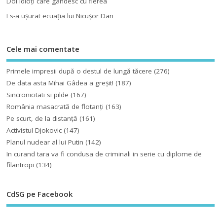
Doi idioţi care gândesc cu fierea
I s-a uşurat ecuaţia lui Nicuşor Dan
Cele mai comentate
Primele impresii după o destul de lungă tăcere
(276)
De data asta Mihai Gâdea a greşit!
(187)
Sincronicitati si pilde
(167)
România masacrată de flotanţi
(163)
Pe scurt, de la distanță
(161)
Activistul Djokovic
(147)
Planul nuclear al lui Putin
(142)
In curand tara va fi condusa de criminali in serie cu diplome de
filantropi
(134)
CdSG pe Facebook