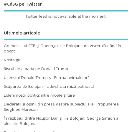
#CdSG pe Twitter
Twitter feed is not available at the moment.
Ultimele articole
Goebels – ul CTP şi Goeringul Ilie Bolojan: ura viscerală dând în
clocot
Nostalgii
Riscul de a paria pe Donald Trump
Useristul Donald Trump şi “Ferma animalelor”
Scăparea de Bolojan – adevărata miză patriotică
Liderii noştri politici: între moale şi tare
Declaraţii şi opinii din presă despre subiectul zilei. Propunerea
Siegfried Muresan
În războiul dintre Nicuşor Dan şi Ilie Bolojan, George Simion a
ales: Ilie Bolojan.