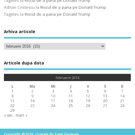
Tagetes
la
Riscul de a paria pe Donald Trump
Adrian Cristescu
la
Riscul de a paria pe Donald Trump
Tagetes
la
Riscul de a paria pe Donald Trump
Arhiva articole
Articole dupa data
februarie 2016
L
Ma
Mi
J
V
S
D
1
2
3
4
5
6
7
8
9
10
11
12
13
14
15
16
17
18
19
20
21
22
23
24
25
26
27
28
29
« ian.
mart. »
Copyright ©2026. Contele de Saint Germain