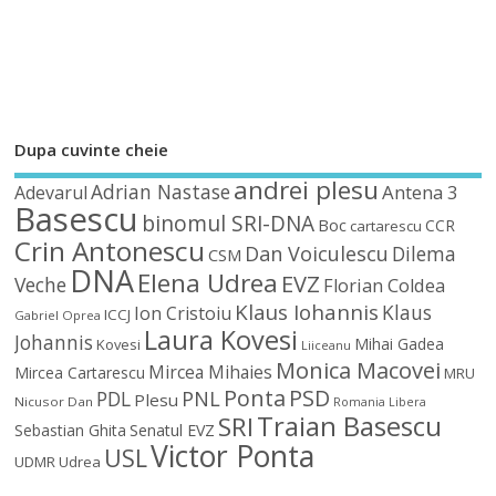
Dupa cuvinte cheie
andrei plesu
Adrian Nastase
Antena 3
Adevarul
Basescu
binomul SRI-DNA
Boc
CCR
cartarescu
Crin Antonescu
Dan Voiculescu
Dilema
CSM
DNA
Elena Udrea
EVZ
Veche
Florian Coldea
Klaus Iohannis
Klaus
Ion Cristoiu
ICCJ
Gabriel Oprea
Laura Kovesi
Johannis
Mihai Gadea
Kovesi
Liiceanu
Monica Macovei
Mircea Mihaies
Mircea Cartarescu
MRU
Ponta
PSD
PDL
PNL
Plesu
Nicusor Dan
Romania Libera
Traian Basescu
SRI
Sebastian Ghita
Senatul EVZ
Victor Ponta
USL
UDMR
Udrea