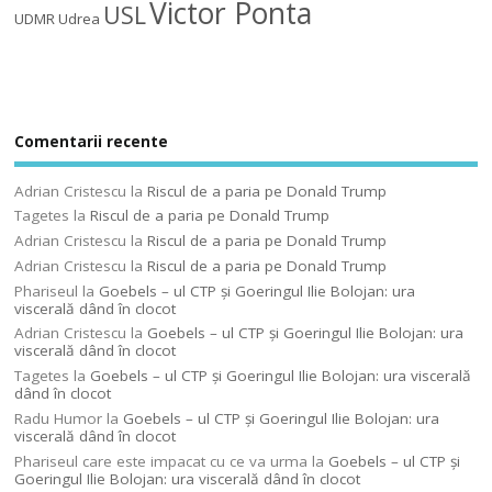
Victor Ponta
USL
UDMR
Udrea
Comentarii recente
Adrian Cristescu
la
Riscul de a paria pe Donald Trump
Tagetes
la
Riscul de a paria pe Donald Trump
Adrian Cristescu
la
Riscul de a paria pe Donald Trump
Adrian Cristescu
la
Riscul de a paria pe Donald Trump
Phariseul
la
Goebels – ul CTP şi Goeringul Ilie Bolojan: ura
viscerală dând în clocot
Adrian Cristescu
la
Goebels – ul CTP şi Goeringul Ilie Bolojan: ura
viscerală dând în clocot
Tagetes
la
Goebels – ul CTP şi Goeringul Ilie Bolojan: ura viscerală
dând în clocot
Radu Humor
la
Goebels – ul CTP şi Goeringul Ilie Bolojan: ura
viscerală dând în clocot
Phariseul care este impacat cu ce va urma
la
Goebels – ul CTP şi
Goeringul Ilie Bolojan: ura viscerală dând în clocot