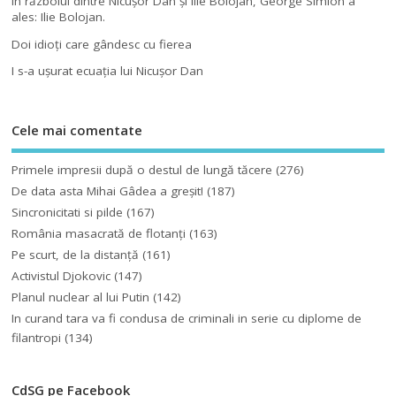
În războiul dintre Nicuşor Dan şi Ilie Bolojan, George Simion a
ales: Ilie Bolojan.
Doi idioţi care gândesc cu fierea
I s-a uşurat ecuaţia lui Nicuşor Dan
Cele mai comentate
Primele impresii după o destul de lungă tăcere
(276)
De data asta Mihai Gâdea a greşit!
(187)
Sincronicitati si pilde
(167)
România masacrată de flotanţi
(163)
Pe scurt, de la distanță
(161)
Activistul Djokovic
(147)
Planul nuclear al lui Putin
(142)
In curand tara va fi condusa de criminali in serie cu diplome de
filantropi
(134)
CdSG pe Facebook