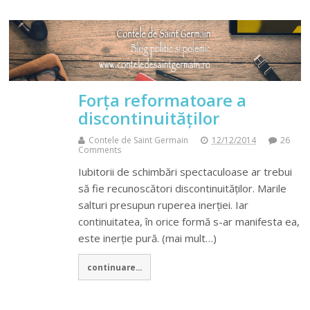
Forța reformatoare a
discontinuităților
Contele de Saint Germain
12/12/2014
26
Comments
Iubitorii de schimbări spectaculoase ar trebui
să fie recunoscători discontinuităților. Marile
salturi presupun ruperea inerției. Iar
continuitatea, în orice formă s-ar manifesta ea,
este inerție pură. (mai mult…)
continuare...