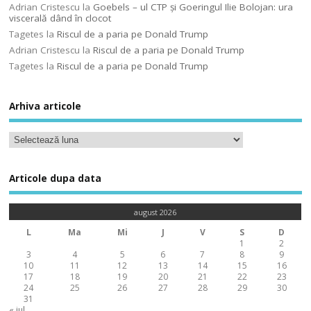
Adrian Cristescu
la
Goebels – ul CTP şi Goeringul Ilie Bolojan: ura
viscerală dând în clocot
Tagetes
la
Riscul de a paria pe Donald Trump
Adrian Cristescu
la
Riscul de a paria pe Donald Trump
Tagetes
la
Riscul de a paria pe Donald Trump
Arhiva articole
Articole dupa data
august 2026
L
Ma
Mi
J
V
S
D
1
2
3
4
5
6
7
8
9
10
11
12
13
14
15
16
17
18
19
20
21
22
23
24
25
26
27
28
29
30
31
« iul.