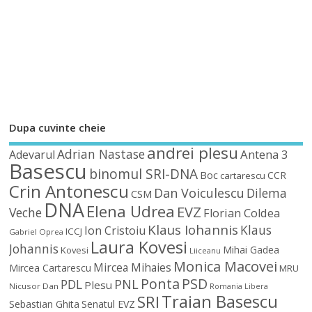
Dupa cuvinte cheie
andrei plesu
Adrian Nastase
Antena 3
Adevarul
Basescu
binomul SRI-DNA
Boc
CCR
cartarescu
Crin Antonescu
Dan Voiculescu
Dilema
CSM
DNA
Elena Udrea
EVZ
Veche
Florian Coldea
Klaus Iohannis
Klaus
Ion Cristoiu
ICCJ
Gabriel Oprea
Laura Kovesi
Johannis
Mihai Gadea
Kovesi
Liiceanu
Monica Macovei
Mircea Mihaies
Mircea Cartarescu
MRU
Ponta
PSD
PDL
PNL
Plesu
Nicusor Dan
Romania Libera
Traian Basescu
SRI
Sebastian Ghita
Senatul EVZ