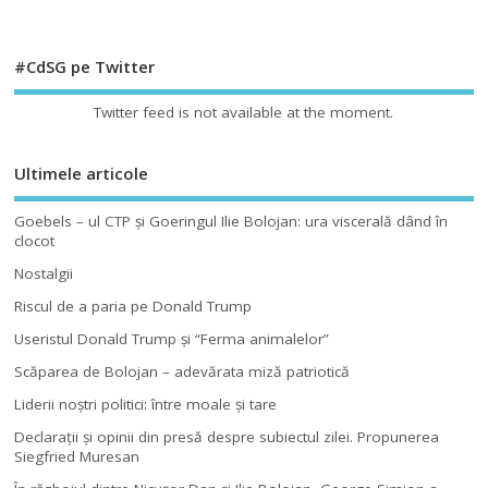
#CdSG pe Twitter
Twitter feed is not available at the moment.
Ultimele articole
Goebels – ul CTP şi Goeringul Ilie Bolojan: ura viscerală dând în
clocot
Nostalgii
Riscul de a paria pe Donald Trump
Useristul Donald Trump şi “Ferma animalelor”
Scăparea de Bolojan – adevărata miză patriotică
Liderii noştri politici: între moale şi tare
Declaraţii şi opinii din presă despre subiectul zilei. Propunerea
Siegfried Muresan